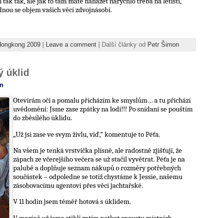
n tak tak, ale jak to tam máte naházet narychlo třeba na letišti,
nou se objem vašich věcí zdvojnásobí.
Hongkong 2009
|
Leave a comment
| Další články od
Petr Šimon
ý úklid
n
Otevírám oči a pomalu přicházím ke smyslům… a tu přichází
uvědomění: Jsme zase zpátky na lodi!!! Po snídani se pouštím
do zběsilého úklidu.
„Už jsi zase ve svym živlu, viď,“ komentuje to Péťa.
Na všem je tenká vrstvička plísně, ale radostně zjišťuji, že
zápach ze včerejšího večera se už stačil vyvětrat. Péťa je na
palubě a doplňuje seznam nákupů o rozměry potřebných
součástek – odpoledne se totiž chystáme k Jessie, našemu
zásobovacímu agentovi přes věci jachtařské.
V 11 hodin jsem téměř hotová s úklidem.
V maríně už jsme stihli zatím potkat spoustu místních,