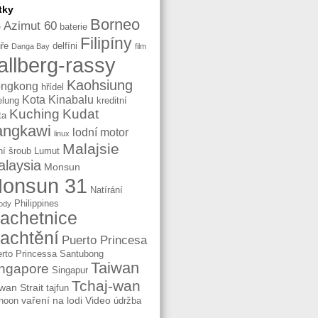
tky
Borneo
Azimut 60
baterie
e
Filipíny
ře
delfíni
Danga Bay
film
allberg-rassy
Kaohsiung
ngkong
hřídel
Kota Kinabalu
elung
kreditní
Kuching
Kudat
ta
angkawi
lodní motor
linux
Malajsie
ní šroub
Lumut
laysia
Monsun
onsun 31
Natírání
Philippines
ody
lachetnice
lachtění
Puerto Princesa
rto Princessa
Santubong
Taiwan
ngapore
Singapur
Tchaj-wan
wan Strait
tajfun
vaření na lodi
Video
hoon
údržba