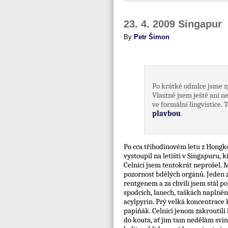
23. 4. 2009 Singapur
By
Petr Šimon
Po krátké odmlce jsme z
Vlastně jsem ještě ani 
ve formální lingvistice
plavbou
.
Po cca tříhodinovém letu z Hongk
vystoupil na letišti v Singapuru, 
Celnicí jsem tentokrát neprošel. 
pozornost bdělých orgánů. Jeden 
rentgenem a za chvíli jsem stál po
spodcích, lanech, taškách napln
acylpyrin. Prý velká koncentrace k
papiňák. Celníci jenom zakroutili
do kouta, ať jim tam nedělám svinč