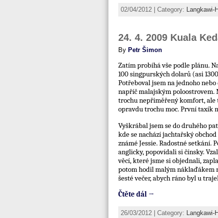
02/04/2012 | Category:
Langkawi-
24. 4. 2009 Kuala Ked
By
Petr Šimon
Zatím probíhá vše podle plánu. Na 
100 singpurských dolarů (asi 1300K
Potřeboval jsem na jednoho nebo 
napříč malajským poloostrovem. M
trochu nepřiměřený komfort, ale 
opravdu trochu moc. První taxík m
Vyškrábal jsem se do druhého pa
kde se nachází jachtařský obchod
známé Jessie. Radostné setkání. P
anglicky, popovídali si čínsky. Vz
věcí, které jsme si objednali, zapl
potom hodil malým náklaďákem na 
šesté večer, abych ráno byl u tra
Čtěte dál →
26/03/2012 | Category:
Langkawi-