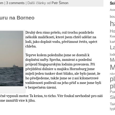
em
|
3 comments
| Další články od
Petr Šimon
Ští
Asi
bou
puru na Borneo
h
Ho
Druhý den ráno pršelo, což trochu pozdrželo
Ke
několik maličkostí, které jsem chtěl udělat na
lodi, jako doplnit vodu, přeříznout řetěz, upéct
kar
chleba.
L
Teprve kolem poledního jsme se dostali k
lod
Ma
doplnění nafty. Sprcha, zamávat a poslední
průjezd Singapurským lodním provozem. Při
M
přejíždění dálnice u majáku Hornsburg jsme
míjeli jeden tanker dost blízko, ale bylo jasné, že
náv
p
ho předjedeme, takže jsme se z asi kilometrové
vzdálenosti podívali na jeho příď a zase jsme byli
p
v bezpečném území.
Pue
ně vypnuli motor. Ta krása, to ticho. Vítr foukal nevhodně pro náš
Si
me zamířili více k jihu.
Tai
typ