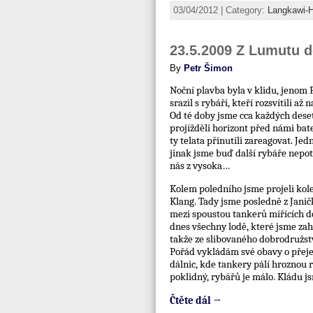
03/04/2012 | Category:
Langkawi-
23.5.2009 Z Lumutu 
By
Petr Šimon
Noční plavba byla v klidu, jenom
srazil s rybáři, kteří rozsvítili až 
Od té doby jsme cca každých dese
projížděli horizont před námi ba
ty telata přinutili zareagovat. Jed
jinak jsme buď další rybáře nepot
nás z vysoka…
Kolem poledního jsme projeli kol
Klang. Tady jsme posledně z Janič
mezi spoustou tankerů mířících do
dnes všechny lodě, které jsme zahl
takže ze slibovaného dobrodružstv
Pořád vykládám své obavy o přej
dálnic, kde tankery pálí hroznou ry
poklidný, rybářů je málo. Kládu js
Čtěte dál →