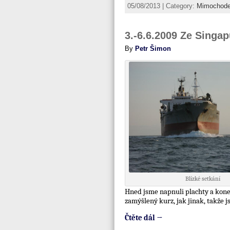
05/08/2013 | Category:
Mimochod
3.-6.6.2009 Ze Singa
By
Petr Šimon
Blízké setkání
Hned jsme napnuli plachty a koneč
zamýšlený kurz, jak jinak, takže js
Čtěte dál →