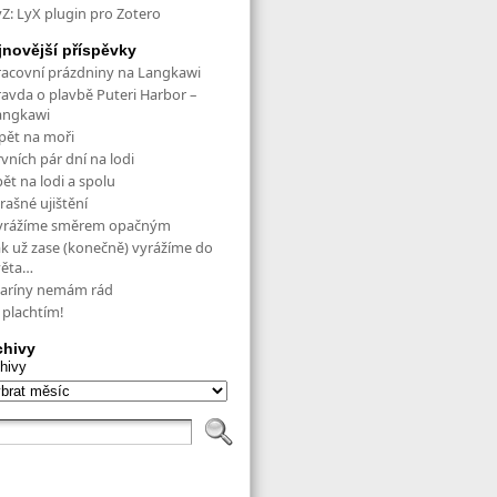
yZ: LyX plugin pro Zotero
jnovější příspěvky
racovní prázdniny na Langkawi
ravda o plavbě Puteri Harbor –
angkawi
pět na moři
vních pár dní na lodi
ět na lodi a spolu
rašné ujištění
yrážíme směrem opačným
ak už zase (konečně) vyrážíme do
věta…
aríny nemám rád
 plachtím!
chivy
hivy