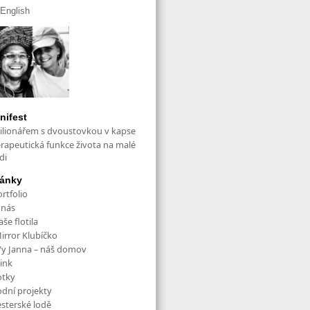
English
nifest
ilionářem s dvoustovkou v kapse
erapeutická funkce života na malé
di
ránky
rtfolio
 nás
še flotila
irror Klubíčko
/y Janna – náš domov
ink
otky
odní projekty
esterské lodě