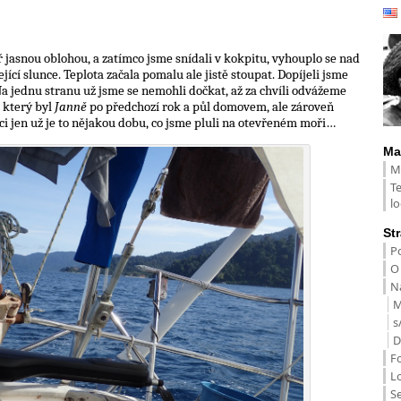
ř jasnou oblohou, a zatímco jsme snídali v kokpitu, vyhouplo se nad
ící slunce. Teplota začala pomalu ale jistě stoupat. Dopíjeli jsme
Na jednu stranu už jsme se nemohli dočkat, až za chvíli odvážeme
 který byl
Janně
po předchozí rok a půl domovem, ale zároveň
eci jen už je to nějakou dobu, co jsme pluli na otevřeném moři…
Ma
M
T
lo
St
Po
O
Na
M
s
D
F
L
S