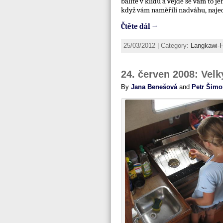
balíte v klidu a vejde se vám to je
když vám naměřili nadváhu, najed
Čtěte dál →
25/03/2012 | Category:
Langkawi-
24. červen 2008: Velk
By
Jana Benešová
and
Petr Šimo