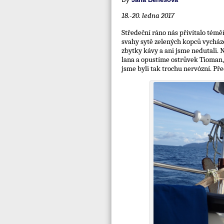
18.-20. ledna 2017
Středeční ráno nás přivítalo témě
svahy sytě zelených kopců vycházej
zbytky kávy a ani jsme nedutali. 
lana a opustíme ostrůvek Tioman,
jsme byli tak trochu nervózní. Př