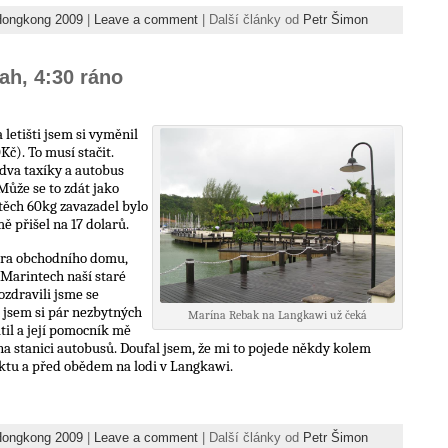
Hongkong 2009
|
Leave a comment
| Další články od
Petr Šimon
ah, 4:30 ráno
letišti jsem si vyměnil
č). To musí stačit.
dva taxíky a autobus
ůže se to zdát jako
těch 60kg zavazadel bylo
ě přišel na 17 dolarů.
tra obchodního domu,
 Marintech naší staré
ozdravili jsme se
al jsem si pár nezbytných
Marína Rebak na Langkawi už čeká
atil a její pomocník mě
stanici autobusů. Doufal jsem, že mi to pojede někdy kolem
jektu a před obědem na lodi v Langkawi.
Hongkong 2009
|
Leave a comment
| Další články od
Petr Šimon