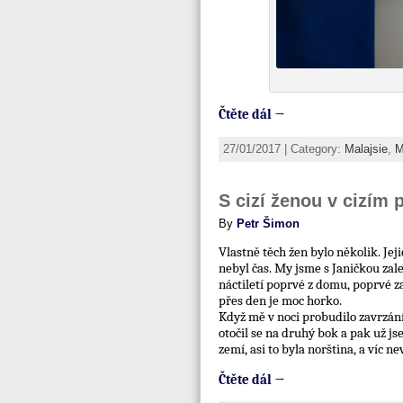
Čtěte dál →
27/01/2017 | Category:
Malajsie
,
M
S cizí ženou v cizím 
By
Petr Šimon
Vlastně těch žen bylo několik. Jej
nebyl čas. My jsme s Janičkou zaleh
náctiletí poprvé z domu, poprvé za
přes den je moc horko.
Když mě v noci probudilo zavrzání
otočil se na druhý bok a pak už j
zemí, asi to byla norština, a víc ne
Čtěte dál →