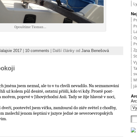
L
Ne
P
P
Opouštíme Tioman…
L
O
Pr
Zp
alajsie 2017
|
10 comments
| Další články od
Jana Benešová
St
V
pokoji
T
s
M
ich jména jsem neznal, ale to v tu chvíli nevadilo. Na seznamování
Já
li už kolem půl desáté, ostatní přišli, kdo ví kdy. Prostě post-
Ar
 mořem, poprvé v Jihovýchodní Asii. Tady se žije hlavně v noci,
Arc
 dveří, pootevřel jsem víčka, zamžoural do záře světel z chodby,
sem zaslechl jenom šeptání v jazyce jedné ze severoevropských
vím.