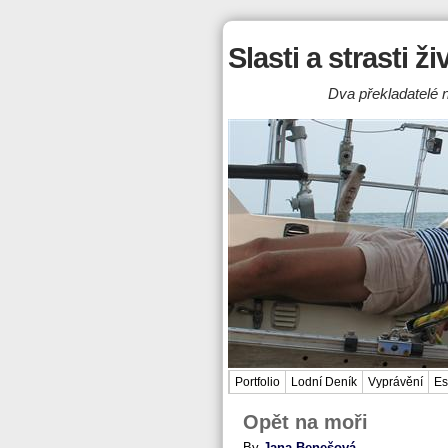
Slasti a strasti ž
Dva překladatelé n
Portfolio
Lodní Deník
Vyprávění
Es
Opět na moři
By
Jana Benešová