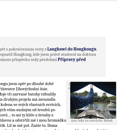
pět s pokračováním cesty z
Langkawi do Hongkongu
.
neopustil Hongkong, kde jsem právě studoval na doktora
. Tomuto příspěvku tedy předchází
Přípravy před
ongu jsem opět po dlouhé době
J
a
křižovatce Jihovýchodní Asie.
Moje tři narvané batohy vzbudily
za druhým projela má zavazadla
 kolena ve svých vlastních svršcích,
ěných vším možným od šroubů po
ovů… to asi ty klíče a šrouby a
 hlavou a odstrčili mě i mou hromádku
nna čeká na ostrůvku Rebak
ík. Lil ze mě pot. Znáte to. Doma