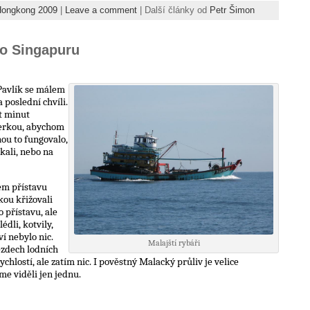
Hongkong 2009
|
Leave a comment
| Další články od
Petr Šimon
do Singapuru
 Pavlík se málem
na poslední chvíli.
t minut
terkou, abychom
nou to fungovalo,
kali, nebo na
em přístavu
kou křižovali
 přístavu, ale
édli, kotvily,
í nebylo nic.
Malajští rybáři
ezdech lodních
chlostí, ale zatím nic. I pověstný Malacký průliv je velice
me viděli jen jednu.