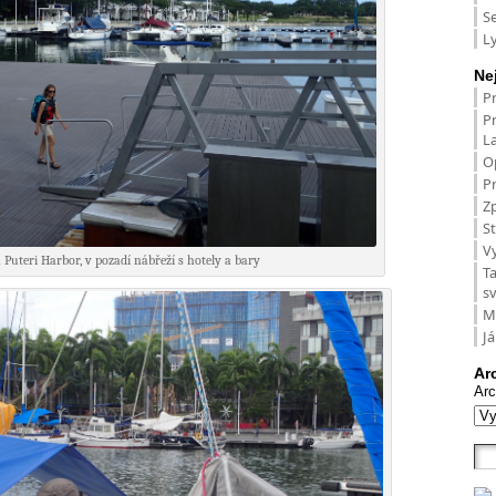
S
L
Ne
P
P
L
O
Pr
Zp
St
V
Puteri Harbor, v pozadí nábřeží s hotely a bary
T
s
M
Já
Ar
Arc