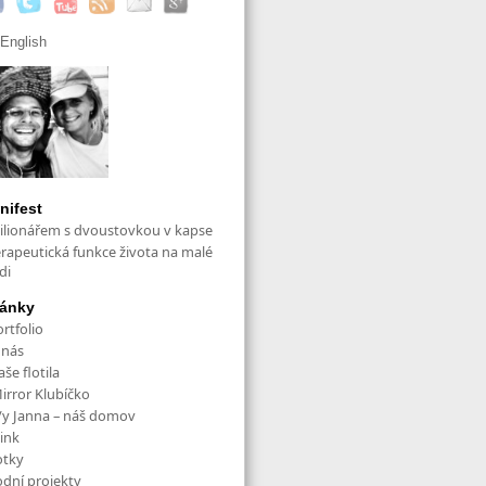
English
nifest
ilionářem s dvoustovkou v kapse
erapeutická funkce života na malé
di
ránky
rtfolio
 nás
še flotila
irror Klubíčko
/y Janna – náš domov
ink
otky
odní projekty