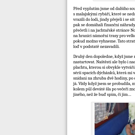
Před vyplutím jsme od dalšího sous
s malajskými rybáři, které se ne
vrazili do lodi, jindy přejeli i se s
pak se domáhali finanční náhrady
přečetli i na jachtařské stránce N
na hranici námořní trasy pro velké
pokud možno vyhneme. Tato strate
loď v podstatě nezavadili.
Druhý den dopoledne, když jsme mí
nastartovat. Naštěstí ale bylo i 
plachtu, kterou si obvykle vytvářím
sérii spacích dýchánků, která mi 
snídani na zhruba dvě hodiny, po o
já. Vždy když jsem se probudila, 
kolem půl deváté šla po večeři zno
jiného, než že buď spím, či jím…