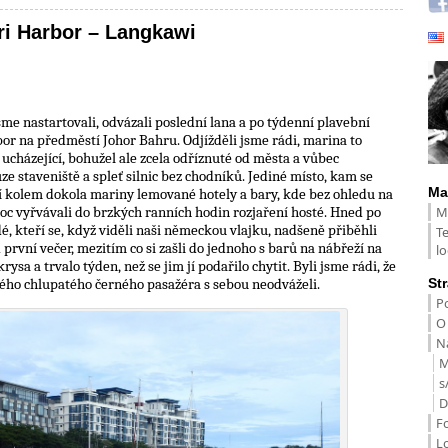
ri Harbor – Langkawi
me nastartovali, odvázali poslední lana a po týdenní plavební
or na předměstí Johor Bahru. Odjížděli jsme rádi, marina to
 ucházející, bohužel ale zcela odříznuté od města a vůbec
e staveniště a spleť silnic bez chodníků. Jediné místo, kam se
Ma
eží kolem dokola mariny lemované hotely a bary, kde bez ohledu na
M
c vyřvávali do brzkých ranních hodin rozjaření hosté. Hned po
é, kteří se, když viděli naši německou vlajku, nadšeně přiběhli
T
 první večer, mezitím co si zašli do jednoho s barů na nábřeží na
lo
rysa a trvalo týden, než se jim jí podařilo chytit. Byli jsme rádi, že
St
ného chlupatého černého pasažéra s sebou neodváželi.
Po
O
Na
M
s
D
F
L