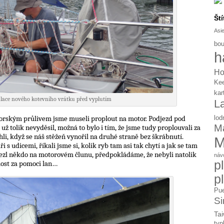
Ští
Asi
bou
h
Ho
Ke
kar
alace nového kotevního vrátku před vyplutím
L
horským průlivem jsme museli proplout na motor. Podjezd pod
lod
Ma
 tolik nevyděsil, možná to bylo i tím, že jsme tudy proplouvali za
chli, když se náš stěžeň vynořil na druhé straně bez škrábnutí.
M
 s udicemi, říkali jsme si, kolik ryb tam asi tak chytí a jak se tam
ivezl někdo na motorovém člunu, předpokládáme, že nebyli natolik
náv
p
 most za pomoci lan…
p
Pue
Si
Tai
typ