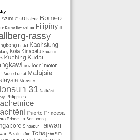
tky
Borneo
Azimut 60
baterie
e
Filipíny
ře
delfíni
Danga Bay
film
allberg-rassy
Kaohsiung
ngkong
hřídel
Kota Kinabalu
elung
kreditní
Kuching
Kudat
ta
angkawi
lodní motor
linux
Malajsie
ní šroub
Lumut
laysia
Monsun
onsun 31
Natírání
Philippines
ody
lachetnice
lachtění
Puerto Princesa
rto Princessa
Santubong
Taiwan
ngapore
Singapur
Tchaj-wan
wan Strait
tajfun
vaření na lodi
Video
hoon
údržba