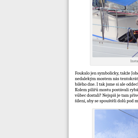
Inst
Foukalo jen symbolicky, takže Jo
nedalekým mostem nás tentokrát už
bílého dne. I tak jsme si ale odde
Kolem pilířů mostu postávali rybáři
vůbec dostali? Nejspíš je tam př
šílení, aby se spouštěli dolů pod