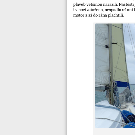
plaveb většinou narazili. Naštěst
i v noci zataženo, nespadla už an
motor a až do rána plachtili.