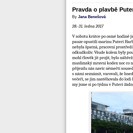
Pravda o plavbě Pute
By
Jana Benešová
28.-31. ledna 2017
V sobotu krátce po osmé hodině js
pauze opustili marinu Puteri Harb
nebyla špatná, pracovní prostředí
odkudkoliv. Všude kolem byly pouz
mohl člověk jít projít, bylo nábř
muslimský mravní kodex noc co no
příjezdu nás navíc němečtí soused
s námi seznámit, varovali, že hned
večeři, se jim nastěhovala do lodi k
my jsme si po týdnu v Puteri žád