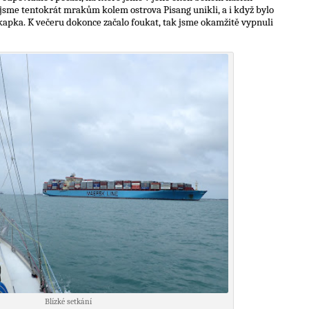
í jsme tentokrát mrakům kolem ostrova Pisang unikli, a i když bylo
i kapka. K večeru dokonce začalo foukat, tak jsme okamžitě vypnuli
Blízké setkání