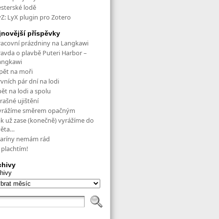
esterské lodě
yZ: LyX plugin pro Zotero
jnovější příspěvky
racovní prázdniny na Langkawi
ravda o plavbě Puteri Harbor –
angkawi
pět na moři
vních pár dní na lodi
ět na lodi a spolu
rašné ujištění
yrážíme směrem opačným
ak už zase (konečně) vyrážíme do
věta…
aríny nemám rád
 plachtím!
chivy
hivy