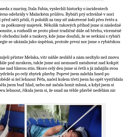
eda z mariny, Itala Fabia, vyslechli historky o incidentech
dávno odehrály v Malackém průlivu. Rybáři prý schválně v noci
ítí před něčí přídí, či položili za tmy síť zakotvené lodi přes řetěz a
 za poškozený majetek. Několik takových příhod jsme si následně
oonsite, a rozhodli se proto plout tradičně dále od břehu, víceméně
 obchodní lodě a tankery, kde jsme doufali, že se setkání s rybáři
gie se ukázala jako úspěšná, protože první noc jsme o rybářskou
jeli přístav Melaka, vítr náhle zeslábl a nám nezbylo než znovu
nadále pod mrakem, takže jsme ani nemuseli natahovat nad kokpit
e nad hlavou stín. Skoro celý den jsme si četli a já zahájila svou
vydržela po celý zbytek plavby. Poprvé jsem zalehla hned po
bědě si šel lehnout Péťa, načež kolem třetí jsem ho opět vystřídala
měla jsem buď hlad, nebo mě začala honit mlsná, a když jsem si
vu lehnout, říkala jsem si, že snad na téhle plavbě nedělám nic