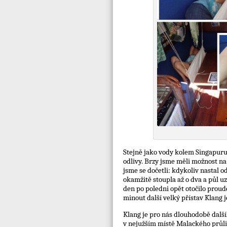
Stejně jako vody kolem Singapuru,
odlivy. Brzy jsme měli možnost na 
jsme se dočetli: kdykoliv nastal 
okamžitě stoupla až o dva a půl u
den po poledni opět otočilo proud
minout další velký přístav Klang 
Klang je pro nás dlouhodobě další
v nejužším místě Malackého průlivu