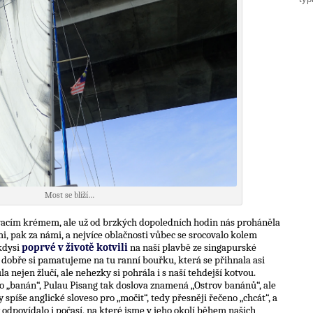
Most se blíží…
vacím krémem, ale už od brzkých dopoledních hodin nás proháněla
, pak za námi, a nejvíce oblačnosti vůbec se srocovalo kolem
kdysi
poprvé v životě kotvili
na naší plavbě ze singapurské
dobře si pamatujeme na tu ranní bouřku, která se přihnala asi
 nejen žlučí, ale nehezky si pohrála i s naší tehdejší kotvou.
ro „banán“, Pulau Pisang tak doslova znamená „Ostrov banánů“, ale
spíše anglické sloveso pro „močit“, tedy přesněji řečeno „chcát“, a
 odpovídalo i počasí, na které jsme v jeho okolí během našich