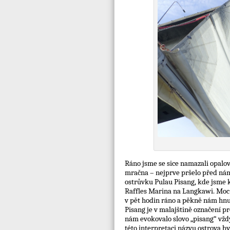
Ráno jsme se sice namazali opalo
mračna – nejprve pršelo před námi
ostrůvku Pulau Pisang, kde jsme 
Raffles Marina na Langkawi. Moc 
v pět hodin ráno a pěkně nám hnula
Pisang je v malajštině označení p
nám evokovalo slovo „pisang“ vždy 
této interpretaci názvu ostrova by