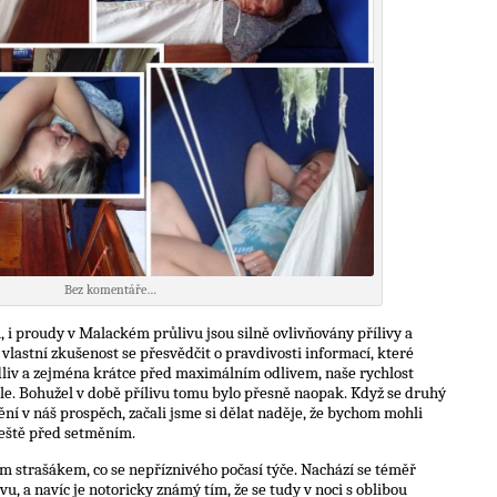
Bez komentáře…
 i proudy v Malackém průlivu jsou silně ovlivňovány přílivy a
vlastní zkušenost se přesvědčit o pravdivosti informací, které
odliv a zejména krátce před maximálním odlivem, naše rychlost
zle. Bohužel v době přílivu tomu bylo přesně naopak. Když se druhý
ění v náš prospěch, začali jsme si dělat naděje, že bychom mohli
ještě před setměním.
m strašákem, co se nepříznivého počasí týče. Nachází se téměř
, a navíc je notoricky známý tím, že se tudy v noci s oblibou