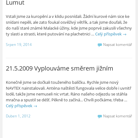
Lumut
Vstali jsme za kuropění a v klidu posnídali. Žádní kurové nám sice ke
snídani nepěli, ale zato foukal osvěživý větřík, a tak jsme doufali, že
do naší staré známé Malacké úžiny, kde jsme poprvé zakusili všechny
ty slasti a strasti, které putování na plachetnici …
Celý příspěvek
→
Srpen 19, 2014
Napsat komentář
21.5.2009 Vyplouváme směrem jižním
Konečně jsme se dočkali touženého balíčku. Rychle jsme nový
NAVTEX nainstalovali. Anténa naštěstí fungovala velice dobře i uvnitř
lodě, takže jsme nemuseli nic vrtat. Ráno našeho odjezdu se stáhla
mračna a spustil se déšť. Pěkně to začíná... Chvíli počkáme, třeba …
Celý příspěvek
→
Duben 1, 2012
Napsat komentář