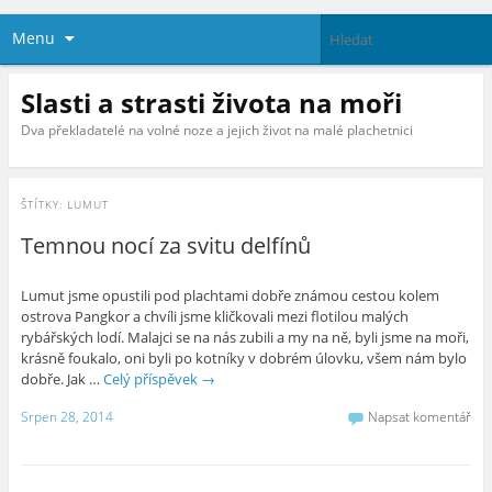
Menu
Slasti a strasti života na moři
Dva překladatelé na volné noze a jejich život na malé plachetnici
ŠTÍTKY:
LUMUT
Temnou nocí za svitu delfínů
Lumut jsme opustili pod plachtami dobře známou cestou kolem
ostrova Pangkor a chvíli jsme kličkovali mezi flotilou malých
rybářských lodí. Malajci se na nás zubili a my na ně, byli jsme na moři,
krásně foukalo, oni byli po kotníky v dobrém úlovku, všem nám bylo
dobře. Jak …
Celý příspěvek
→
Srpen 28, 2014
Napsat komentář