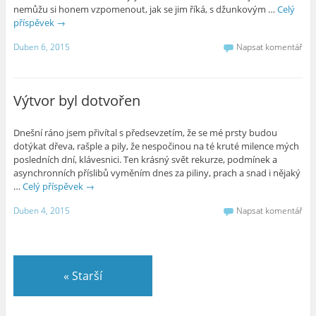
nemůžu si honem vzpomenout, jak se jim říká, s džunkovým …
Celý
příspěvek
→
Duben 6, 2015
Napsat komentář
Výtvor byl dotvořen
Dnešní ráno jsem přivítal s předsevzetím, že se mé prsty budou
dotýkat dřeva, rašple a pily, že nespočinou na té kruté milence mých
posledních dní, klávesnici. Ten krásný svět rekurze, podmínek a
asynchronních příslibů vyměním dnes za piliny, prach a snad i nějaký
…
Celý příspěvek
→
Duben 4, 2015
Napsat komentář
«
Starší