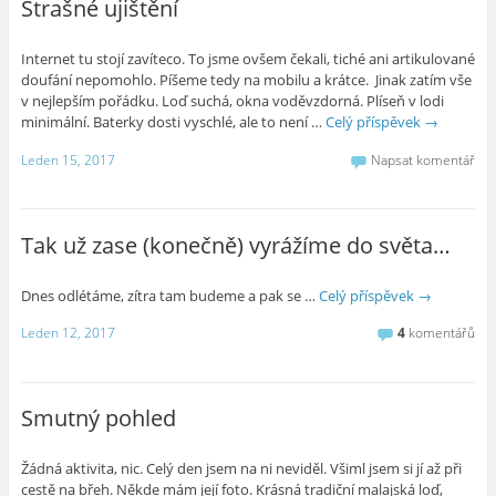
Strašné ujištění
​Internet tu stojí zavíteco. To jsme ovšem čekali, tiché ani artikulované
doufání nepomohlo. Píšeme tedy na mobilu a krátce. Jinak zatím vše
v nejlepším pořádku. Loď suchá, okna voděvzdorná. Plíseň v lodi
minimální. Baterky dosti vyschlé, ale to není …
Celý příspěvek
→
Leden 15, 2017
Napsat komentář
Tak už zase (konečně) vyrážíme do světa…
Dnes odlétáme, zítra tam budeme a pak se …
Celý příspěvek
→
Leden 12, 2017
4
komentářů
Smutný pohled
Žádná aktivita, nic. Celý den jsem na ni neviděl. Všiml jsem si jí až při
cestě na břeh. Někde mám její foto. Krásná tradiční malajská loď,