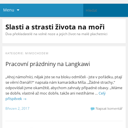
Menu
Slasti a strasti života na moři
Dva překladatelé na volné noze a jejich život na malé plachetnici
KATEGORIE:
MIMOCHODEM
Pracovní prázdniny na Langkawi
„Ahoj námořníci, nějak jste se na bloku odmlčeli - jste v pořádku, ptají
se věrní čtenáři?“ napsala nám kamarádka Míša. „Žádné strachy,“
odpovídali jsme okamžitě, abychom zahnaly případné obavy. „Máme
se dobře, vlastně až moc dobře, takže ani nestíháme …
Celý
příspěvek
→
Březen 2, 2017
Napsat komentář