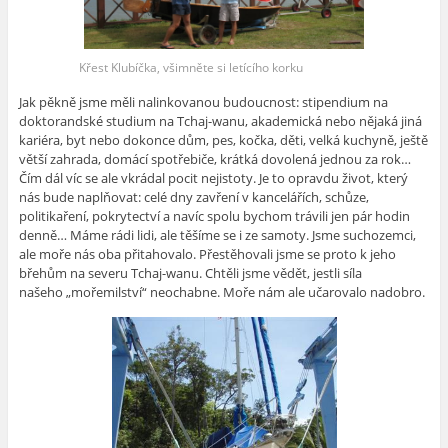
Křest Klubíčka, všimněte si letícího korku
Jak pěkně jsme měli nalinkovanou budoucnost: stipendium na
doktorandské studium na Tchaj-wanu, akademická nebo nějaká jiná
kariéra, byt nebo dokonce dům, pes, kočka, děti, velká kuchyně, ještě
větší zahrada, domácí spotřebiče, krátká dovolená jednou za rok…
Čím dál víc se ale vkrádal pocit nejistoty. Je to opravdu život, který
nás bude naplňovat: celé dny zavření v kancelářích, schůze,
politikaření, pokrytectví a navíc spolu bychom trávili jen pár hodin
denně… Máme rádi lidi, ale těšíme se i ze samoty. Jsme suchozemci,
ale moře nás oba přitahovalo. Přestěhovali jsme se proto k jeho
břehům na severu Tchaj-wanu. Chtěli jsme vědět, jestli síla
našeho „mořemilství“ neochabne. Moře nám ale učarovalo nadobro.