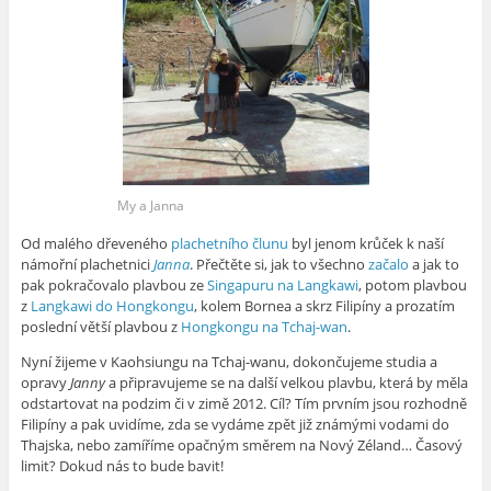
My a Janna
Od malého dřeveného
plachetního člunu
byl jenom krůček k naší
námořní plachetnici
Janna
. Přečtěte si, jak to všechno
začalo
a jak to
pak pokračovalo plavbou ze
Singapuru na Langkawi
, potom plavbou
z
Langkawi do Hongkongu
, kolem Bornea a skrz Filipíny a prozatím
poslední větší plavbou z
Hongkongu na Tchaj-wan
.
Nyní žijeme v Kaohsiungu na Tchaj-wanu, dokončujeme studia a
opravy
Janny
a připravujeme se na další velkou plavbu, která by měla
odstartovat na podzim či v zimě 2012. Cíl? Tím prvním jsou rozhodně
Filipíny a pak uvidíme, zda se vydáme zpět již známými vodami do
Thajska, nebo zamíříme opačným směrem na Nový Zéland… Časový
limit? Dokud nás to bude bavit!