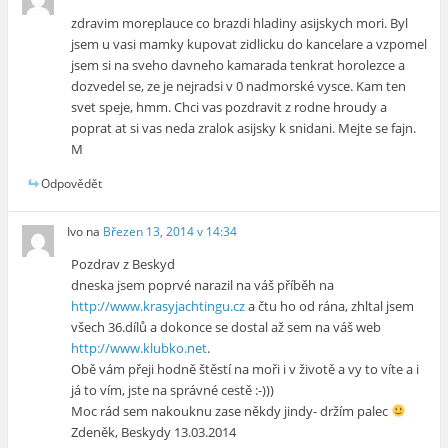
zdravim moreplauce co brazdi hladiny asijskych mori. Byl
jsem u vasi mamky kupovat zidlicku do kancelare a vzpomel
jsem si na sveho davneho kamarada tenkrat horolezce a
dozvedel se, ze je nejradsi v 0 nadmorské vysce. Kam ten
svet speje, hmm. Chci vas pozdravit z rodne hroudy a
poprat at si vas neda zralok asijsky k snidani. Mejte se fajn.
M
Odpovědět
Ivo
na
Březen 13, 2014 v 14:34
Pozdrav z Beskyd
dneska jsem poprvé narazil na váš příběh na
http://www.krasyjachtingu.cz
a čtu ho od rána, zhltal jsem
všech 36.dílů a dokonce se dostal až sem na váš web
http://www.klubko.net
.
Obě vám přeji hodně štěstí na moři i v životě a vy to víte a i
já to vím, jste na správné cestě :-)))
Moc rád sem nakouknu zase někdy jindy- držím palec
Zdeněk, Beskydy 13.03.2014