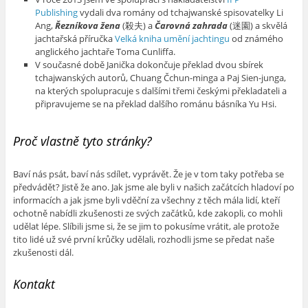
Publishing
vydali dva romány od tchajwanské spisovatelky Li
Ang,
Řezníkova žena
(殺夫) a
Čarovná zahrada
(迷園) a skvělá
jachtařská příručka
Velká kniha umění jachtingu
od známého
anglického jachtaře Toma Cunliffa.
V současné době Janička dokončuje překlad dvou sbírek
tchajwanských autorů, Chuang Čchun-minga a Paj Sien-junga,
na kterých spolupracuje s dalšími třemi českými překladateli a
připravujeme se na překlad dalšího románu básníka Yu Hsi.
Proč vlastně tyto stránky?
Baví nás psát, baví nás sdílet, vyprávět. Že je v tom taky potřeba se
předvádět? Jistě že ano. Jak jsme ale byli v našich začátcích hladoví po
informacích a jak jsme byli vděční za všechny z těch mála lidí, kteří
ochotně nabídli zkušenosti ze svých začátků, kde zakopli, co mohli
udělat lépe. Slíbili jsme si, že se jim to pokusíme vrátit, ale protože
tito lidé už své první krůčky udělali, rozhodli jsme se předat naše
zkušenosti dál.
Kontakt