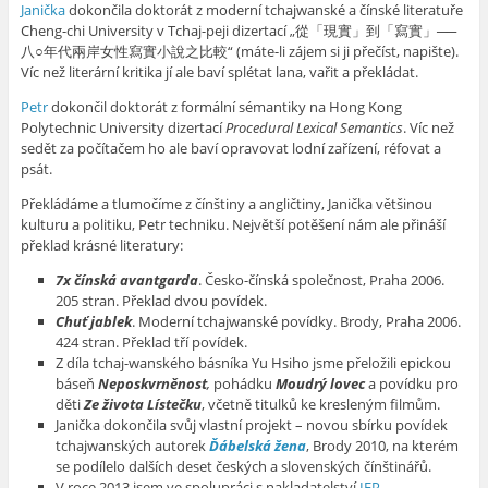
Janička
dokončila doktorát z moderní tchajwanské a čínské literatuře
Cheng-chi University v Tchaj-peji dizertací „從「現實」到「寫實」──
八○年代兩岸女性寫實小說之比較“ (máte-li zájem si ji přečíst, napište).
Víc než literární kritika jí ale baví splétat lana, vařit a překládat.
Petr
dokončil doktorát z formální sémantiky na Hong Kong
Polytechnic University dizertací
Procedural Lexical Semantics
. Víc než
sedět za počítačem ho ale baví opravovat lodní zařízení, réfovat a
psát.
Překládáme a tlumočíme z čínštiny a angličtiny, Janička většinou
kulturu a politiku, Petr techniku. Největší potěšení nám ale přináší
překlad krásné literatury:
7x čínská avantgarda
. Česko-čínská společnost, Praha 2006.
205 stran. Překlad dvou povídek.
Chuť jablek
. Moderní tchajwanské povídky. Brody, Praha 2006.
424 stran. Překlad tří povídek.
Z díla tchaj-wanského básníka Yu Hsiho jsme přeložili epickou
báseň
Neposkvrněnost
,
pohádku
Moudrý lovec
a povídku pro
děti
Ze života Lístečku
, včetně titulků ke kresleným filmům.
Janička dokončila svůj vlastní projekt – novou sbírku povídek
tchajwanských autorek
Ďábelská žena
, Brody 2010, na kterém
se podílelo dalších deset českých a slovenských čínštinářů.
V roce 2013 jsem ve spolupráci s nakladatelství
IFP