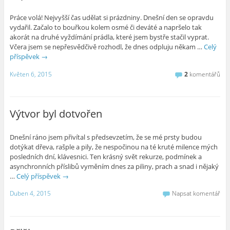
Práce volá! Nejvyšší čas udělat si prázdniny. Dnešní den se opravdu
vydařil. Začalo to bouřkou kolem osmé či deváté a napršelo tak
akorát na druhé vyždímání prádla, které jsem bystře stačil vyprat.
Včera jsem se nepřesvědčivě rozhodl, že dnes odpluju někam …
Celý
příspěvek
→
Květen 6, 2015
2
komentářů
Výtvor byl dotvořen
Dnešní ráno jsem přivítal s předsevzetím, že se mé prsty budou
dotýkat dřeva, rašple a pily, že nespočinou na té kruté milence mých
posledních dní, klávesnici. Ten krásný svět rekurze, podmínek a
asynchronních příslibů vyměním dnes za piliny, prach a snad i nějaký
…
Celý příspěvek
→
Duben 4, 2015
Napsat komentář