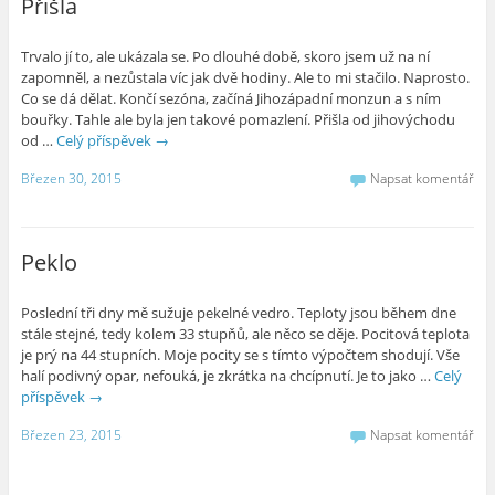
Přišla
Trvalo jí to, ale ukázala se. Po dlouhé době, skoro jsem už na ní
zapomněl, a nezůstala víc jak dvě hodiny. Ale to mi stačilo. Naprosto.
Co se dá dělat. Končí sezóna, začíná Jihozápadní monzun a s ním
bouřky. Tahle ale byla jen takové pomazlení. Přišla od jihovýchodu
od …
Celý příspěvek
→
Březen 30, 2015
Napsat komentář
Peklo
Poslední tři dny mě sužuje pekelné vedro. Teploty jsou během dne
stále stejné, tedy kolem 33 stupňů, ale něco se děje. Pocitová teplota
je prý na 44 stupních. Moje pocity se s tímto výpočtem shodují. Vše
halí podivný opar, nefouká, je zkrátka na chcípnutí. Je to jako …
Celý
příspěvek
→
Březen 23, 2015
Napsat komentář