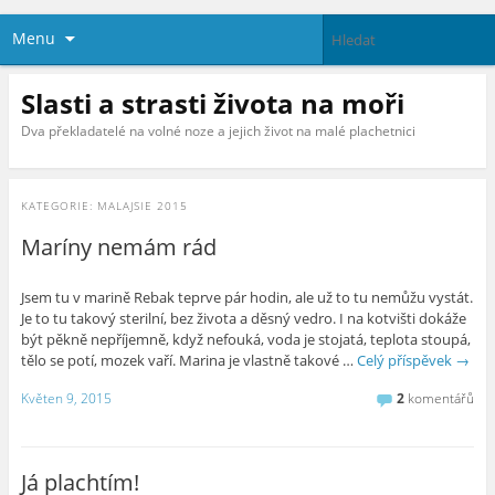
Menu
Slasti a strasti života na moři
Dva překladatelé na volné noze a jejich život na malé plachetnici
KATEGORIE:
MALAJSIE 2015
Maríny nemám rád
Jsem tu v marině Rebak teprve pár hodin, ale už to tu nemůžu vystát.
Je to tu takový sterilní, bez života a děsný vedro. I na kotvišti dokáže
být pěkně nepříjemně, když nefouká, voda je stojatá, teplota stoupá,
tělo se potí, mozek vaří. Marina je vlastně takové …
Celý příspěvek
→
Květen 9, 2015
2
komentářů
Já plachtím!