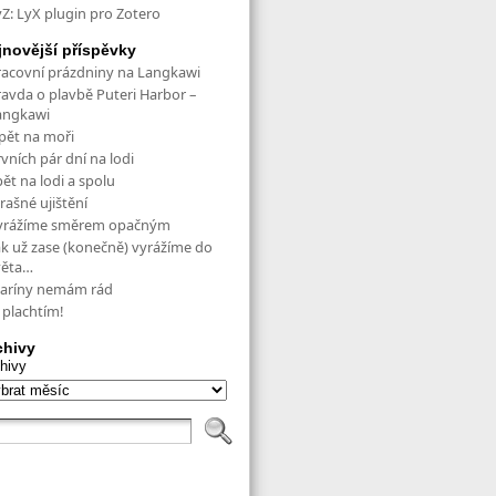
yZ: LyX plugin pro Zotero
jnovější příspěvky
racovní prázdniny na Langkawi
ravda o plavbě Puteri Harbor –
angkawi
pět na moři
vních pár dní na lodi
ět na lodi a spolu
rašné ujištění
yrážíme směrem opačným
ak už zase (konečně) vyrážíme do
věta…
aríny nemám rád
 plachtím!
chivy
hivy