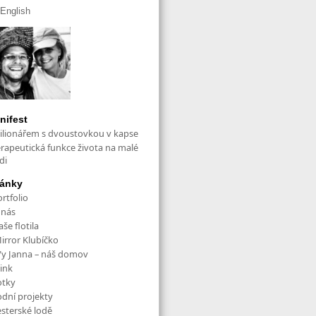
English
nifest
ilionářem s dvoustovkou v kapse
erapeutická funkce života na malé
di
ránky
rtfolio
 nás
še flotila
irror Klubíčko
/y Janna – náš domov
ink
otky
odní projekty
esterské lodě