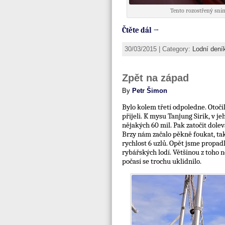
Tento rozostřený sním
Čtěte dál →
30/03/2015 | Category:
Lodní dení
Zpět na západ
By
Petr Šimon
Bylo kolem třetí odpoledne. Otoči
přijeli. K mysu Tanjung Sirik, v je
nějakých 60 mil. Pak zatočit dolev
Brzy nám začalo pěkně foukat, ta
rychlost 6 uzlů. Opět jsme propad
rybářských lodí. Většinou z toho 
počasí se trochu uklidnilo.