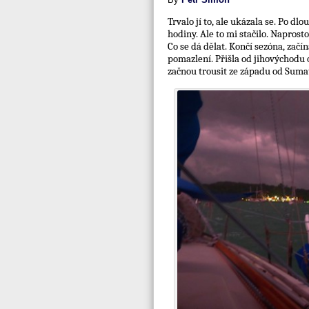
Trvalo jí to, ale ukázala se. Po dl
hodiny. Ale to mi stačilo. Naprosto
Co se dá dělat. Končí sezóna, zač
pomazlení. Přišla od jihovýchodu o
začnou trousit ze západu od Sumatr