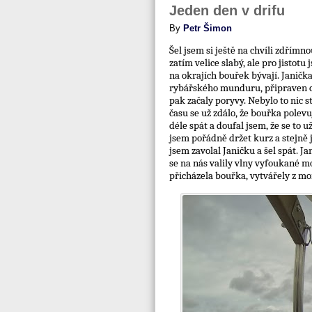
Jeden den v drifu
By
Petr Šimon
Šel jsem si ještě na chvíli zdřímn
zatím velice slabý, ale pro jistotu
na okrajích bouřek bývají. Janička
rybářského munduru, připraven odo
pak začaly poryvy. Nebylo to nic st
času se už zdálo, že bouřka polevu
déle spát a doufal jsem, že se to 
jsem pořádně držet kurz a stejně j
jsem zavolal Janičku a šel spát. J
se na nás valily vlny vyfoukané m
přicházela bouřka, vytvářely z mo