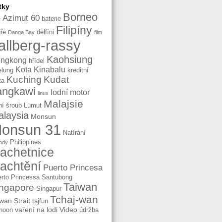
tky
Borneo
Azimut 60
baterie
e
Filipíny
ře
delfíni
Danga Bay
film
allberg-rassy
Kaohsiung
ngkong
hřídel
Kota Kinabalu
elung
kreditní
Kuching
Kudat
ta
angkawi
lodní motor
linux
Malajsie
ní šroub
Lumut
laysia
Monsun
onsun 31
Natírání
Philippines
ody
lachetnice
lachtění
Puerto Princesa
rto Princessa
Santubong
Taiwan
ngapore
Singapur
Tchaj-wan
wan Strait
tajfun
vaření na lodi
Video
hoon
údržba