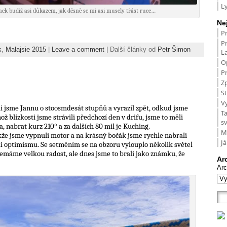
L
ek budiž asi důkazem, jak děsně se mi asi musely třást ruce…
Ne
P
P
k
,
Malajsie 2015
|
Leave a comment
| Další články od
Petr Šimon
L
O
Pr
Zp
St
V
li jsme Jannu o stoosmdesát stupňů a vyrazil zpět, odkud jsme
T
hož blízkosti jsme strávili předchozí den v drifu, jsme to měli
s
a, nabrat kurz 210° a za dalších 80 mil je Kuching.
M
kže jsme vypnuli motor a na krásný bočák jsme rychle nabrali
Já
li optimismu. Se setměním se na obzoru vylouplo několik světel
nemáme velkou radost, ale dnes jsme to brali jako známku, že
Ar
Arc