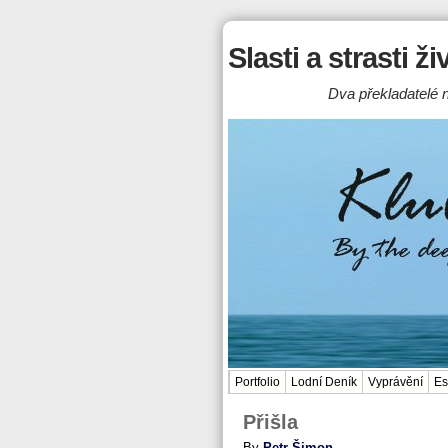
Slasti a strasti ž
Dva překladatelé n
Portfolio
Lodní Deník
Vyprávění
Es
Přišla
By
Petr Šimon