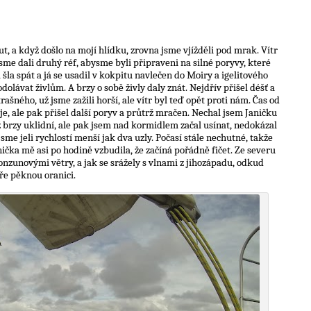
out, a když došlo na mojí hlídku, zrovna jsme vjížděli pod mrak. Vítr
 jsme dali druhý réf, abysme byli připraveni na silné poryvy, které
 šla spát a já se usadil v kokpitu navlečen do Moiry a igelitového
lávat živlům. A brzy o sobě živly daly znát. Nejdřív přišel déšť a
rašného, už jsme zažili horší, ale vítr byl teď opět proti nám. Čas od
je, ale pak přišel další poryv a průtrž mračen. Nechal jsem Janičku
už brzy uklidní, ale pak jsem nad kormidlem začal usínat, nedokázal
sme jeli rychlostí menší jak dva uzly. Počasí stále nechutné, takže
anička mě asi po hodině vzbudila, že začíná pořádně fičet. Ze severu
onzunovými větry, a jak se srážely s vlnami z jihozápadu, odkud
ře pěknou oranici.