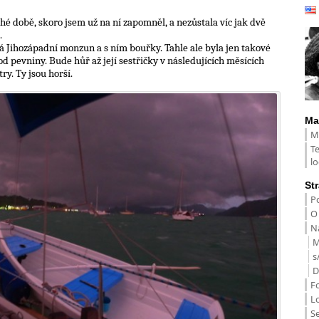
ouhé době, skoro jsem už na ní zapomněl, a nezůstala víc jak dvě
.
íná Jihozápadní monzun a s ním bouřky. Tahle ale byla jen takové
d pevniny. Bude hůř až její sestřičky v následujících měsících
y. Ty jsou horší.
Ma
M
T
lo
St
Po
O
Na
M
s
D
F
L
S