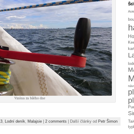
Ští
Asi
bou
h
Ho
Ke
kar
L
lod
Ma
M
náv
p
Vinšna za bílého dne
p
Pue
Si
Tai
13
,
Lodní deník
,
Malajsie
|
2 comments
| Další články od
Petr Šimon
typ