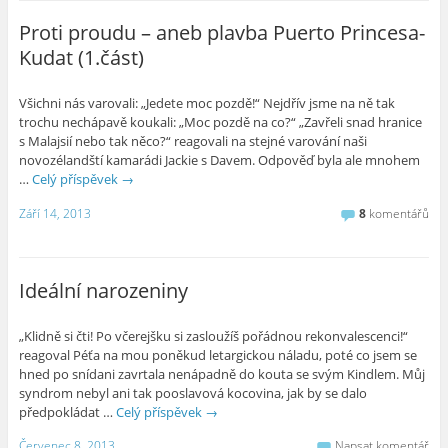
Proti proudu – aneb plavba Puerto Princesa-
Kudat (1.část)
Všichni nás varovali: „Jedete moc pozdě!“ Nejdřív jsme na ně tak
trochu nechápavě koukali: „Moc pozdě na co?“ „Zavřeli snad hranice
s Malajsií nebo tak něco?“ reagovali na stejné varování naši
novozélandští kamarádi Jackie s Davem. Odpověď byla ale mnohem
…
Celý příspěvek
→
Září 14, 2013
8
komentářů
Ideální narozeniny
„Klidně si čti! Po včerejšku si zasloužíš pořádnou rekonvalescenci!“
reagoval Péťa na mou poněkud letargickou náladu, poté co jsem se
hned po snídani zavrtala nenápadně do kouta se svým Kindlem. Můj
syndrom nebyl ani tak pooslavová kocovina, jak by se dalo
předpokládat …
Celý příspěvek
→
Červenec 8, 2013
Napsat komentář