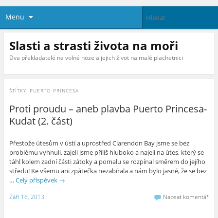
Menu
Slasti a strasti života na moři
Dva překladatelé na volné noze a jejich život na malé plachetnici
ŠTÍTKY:
PUERTO PRINCESA
Proti proudu – aneb plavba Puerto Princesa-
Kudat (2. část)
Přestože útesům v ústí a uprostřed Clarendon Bay jsme se bez
problému vyhnuli, zajeli jsme příliš hluboko a najeli na útes, který se
táhl kolem zadní části zátoky a pomalu se rozpínal směrem do jejího
středu! Ke všemu ani zpátečka nezabírala a nám bylo jasné, že se bez
…
Celý příspěvek
→
Září 16, 2013
Napsat komentář