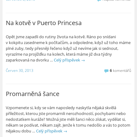
Na kotvě v Puerto Princesa
Opět jsme zapadli do rutiny života na kotvě. Ráno po snídani
v kokpitu zasedneme k počítačům, a odpoledne, když už toho máme
plné zuby, tedy přesněji řečeno když už nevíme jak si sednout,
vyrazíme na projížďku na kolech, která máme již dva týdny
zaparkovaná na dvorku …
Celý příspěvek
→
Červen 30, 2013
6
komentářů
Promarněná šance
Vzpomenete si, kdy se vám naposledy naskytla nějaká skvělá
příležitost, kterou jste promarnili nerozhodností, pochybami nebo
nedostatkem kuráže? Možná jste měli šanci něco získat, vydělat si,
někam se podívat, někam zajít. Jenže k tomu nedošlo a vás to potom
nějakou dobu …
Celý příspěvek
→