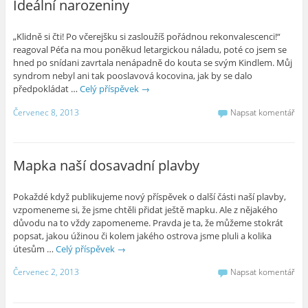
Ideální narozeniny
„Klidně si čti! Po včerejšku si zasloužíš pořádnou rekonvalescenci!“
reagoval Péťa na mou poněkud letargickou náladu, poté co jsem se
hned po snídani zavrtala nenápadně do kouta se svým Kindlem. Můj
syndrom nebyl ani tak pooslavová kocovina, jak by se dalo
předpokládat …
Celý příspěvek
→
Červenec 8, 2013
Napsat komentář
Mapka naší dosavadní plavby
Pokaždé když publikujeme nový příspěvek o další části naší plavby,
vzpomeneme si, že jsme chtěli přidat ještě mapku. Ale z nějakého
důvodu na to vždy zapomeneme. Pravda je ta, že můžeme stokrát
popsat, jakou úžinou či kolem jakého ostrova jsme pluli a kolika
útesům …
Celý příspěvek
→
Červenec 2, 2013
Napsat komentář