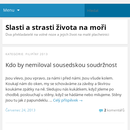
Menu
Slasti a strasti života na moři
Dva překladatelé na volné noze a jejich život na malé plachetnici
KATEGORIE:
FILIPÍNY 2013
Kdo by nemiloval sousedskou soudržnost
Jsou vlevo, jsou vpravo, za námi i před námi. Jsou všude kolem.
Koukají nám do oken, my se schováváme za závěsy a škvírou
koukáme zpátky na ně. Sledujou nás kukátkem, když jdeme po
chodbě, poslouchají u stěny, když se hádáme nebo milujeme. Stěny
jsou tu jak z papundeklu. …
Celý příspěvek
→
Červenec 24, 2013
2
komentářů