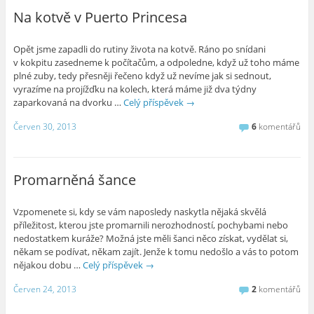
Na kotvě v Puerto Princesa
Opět jsme zapadli do rutiny života na kotvě. Ráno po snídani
v kokpitu zasedneme k počítačům, a odpoledne, když už toho máme
plné zuby, tedy přesněji řečeno když už nevíme jak si sednout,
vyrazíme na projížďku na kolech, která máme již dva týdny
zaparkovaná na dvorku …
Celý příspěvek
→
Červen 30, 2013
6
komentářů
Promarněná šance
Vzpomenete si, kdy se vám naposledy naskytla nějaká skvělá
příležitost, kterou jste promarnili nerozhodností, pochybami nebo
nedostatkem kuráže? Možná jste měli šanci něco získat, vydělat si,
někam se podívat, někam zajít. Jenže k tomu nedošlo a vás to potom
nějakou dobu …
Celý příspěvek
→
Červen 24, 2013
2
komentářů