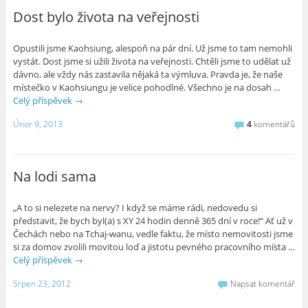
Dost bylo života na veřejnosti
Opustili jsme Kaohsiung, alespoň na pár dní. Už jsme to tam nemohli
vystát. Dost jsme si užili života na veřejnosti. Chtěli jsme to udělat už
dávno, ale vždy nás zastavila nějaká ta výmluva. Pravda je, že naše
místečko v Kaohsiungu je velice pohodlné. Všechno je na dosah …
Celý příspěvek
→
Únor 9, 2013
4
komentářů
Na lodi sama
„A to si nelezete na nervy? I když se máme rádi, nedovedu si
představit, že bych byl(a) s XY 24 hodin denně 365 dní v roce!“ Ať už v
Čechách nebo na Tchaj-wanu, vedle faktu, že místo nemovitosti jsme
si za domov zvolili movitou loď a jistotu pevného pracovního místa …
Celý příspěvek
→
Srpen 23, 2012
Napsat komentář