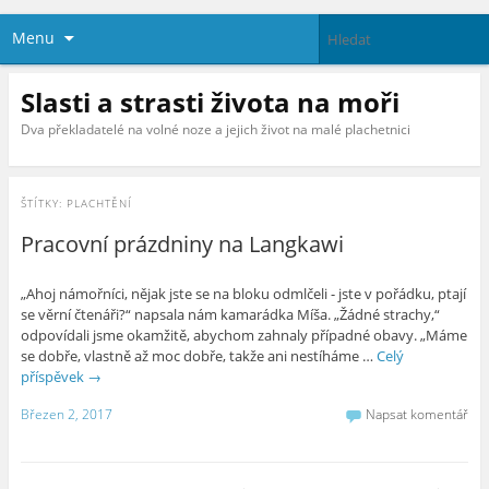
Menu
Slasti a strasti života na moři
Dva překladatelé na volné noze a jejich život na malé plachetnici
ŠTÍTKY:
PLACHTĚNÍ
Pracovní prázdniny na Langkawi
„Ahoj námořníci, nějak jste se na bloku odmlčeli - jste v pořádku, ptají
se věrní čtenáři?“ napsala nám kamarádka Míša. „Žádné strachy,“
odpovídali jsme okamžitě, abychom zahnaly případné obavy. „Máme
se dobře, vlastně až moc dobře, takže ani nestíháme …
Celý
příspěvek
→
Březen 2, 2017
Napsat komentář