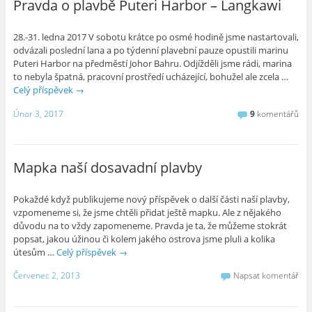
Pravda o plavbě Puteri Harbor – Langkawi
28.-31. ledna 2017 V sobotu krátce po osmé hodině jsme nastartovali,
odvázali poslední lana a po týdenní plavební pauze opustili marinu
Puteri Harbor na předměstí Johor Bahru. Odjížděli jsme rádi, marina
to nebyla špatná, pracovní prostředí ucházející, bohužel ale zcela …
Celý příspěvek
→
Únor 3, 2017
9
komentářů
Mapka naší dosavadní plavby
Pokaždé když publikujeme nový příspěvek o další části naší plavby,
vzpomeneme si, že jsme chtěli přidat ještě mapku. Ale z nějakého
důvodu na to vždy zapomeneme. Pravda je ta, že můžeme stokrát
popsat, jakou úžinou či kolem jakého ostrova jsme pluli a kolika
útesům …
Celý příspěvek
→
Červenec 2, 2013
Napsat komentář