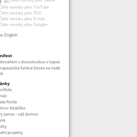
English
nifest
ilionářem s dvoustovkou v kapse
erapeutická funkce života na malé
di
ránky
rtfolio
 nás
še flotila
irror Klubíčko
/y Janna – náš domov
ink
otky
odní projekty