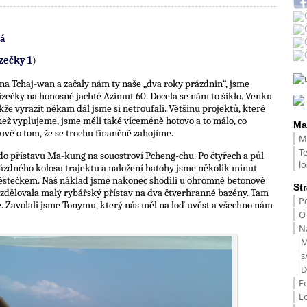
á
zečky 1
)
h na Tchaj-wan a začaly nám ty naše „dva roky prázdnin“, jsme
ízečky na honosné jachtě Azimut 60. Docela se nám to šiklo. Venku
takže vyrazit někam dál jsme si netroufali. Většinu projektů, které
 než vyplujeme, jsme měli také víceméně hotovo a to málo, co
Ma
vě o tom, že se trochu finančně zahojíme.
M
T
i do přístavu Ma-kung na souostroví Pcheng-chu. Po čtyřech a půl
lo
rázdného kolosu trajektu a naložení batohy jsme několik minut
stečkem. Náš náklad jsme nakonec shodili u ohromné betonové
St
ozdělovala malý rybářský přístav na dva čtverhranné bazény. Tam
Po
ě. Zavolali jsme Tonymu, který nás měl na loď uvést a všechno nám
O
Na
M
s
D
F
L