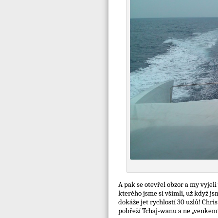
A pak se otevřel obzor a my vyjel
kterého jsme si všimli, už když jsm
dokáže jet rychlostí 30 uzlů! Chr
pobřeží Tchaj-wanu a ne „venkem“