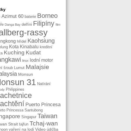
tky
Borneo
Azimut 60
baterie
e
Filipíny
ře
delfíni
Danga Bay
film
allberg-rassy
Kaohsiung
ngkong
hřídel
Kota Kinabalu
elung
kreditní
Kuching
Kudat
ta
angkawi
lodní motor
linux
Malajsie
ní šroub
Lumut
laysia
Monsun
onsun 31
Natírání
Philippines
ody
lachetnice
lachtění
Puerto Princesa
rto Princessa
Santubong
Taiwan
ngapore
Singapur
Tchaj-wan
wan Strait
tajfun
vaření na lodi
Video
hoon
údržba