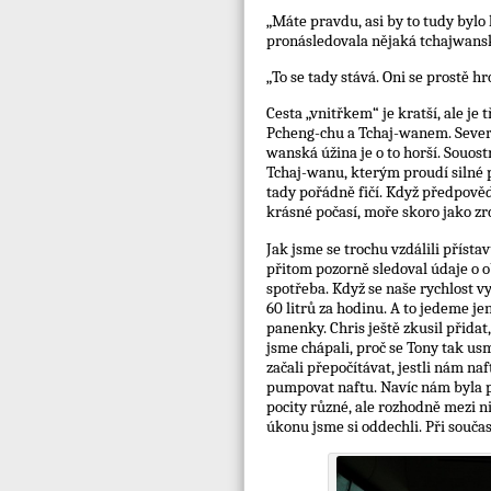
„Máte pravdu, asi by to tudy bylo
pronásledovala nějaká tchajwansk
„To se tady stává. Oni se prostě h
Cesta „vnitřkem“ je kratší, ale j
Pcheng-chu a Tchaj-wanem. Sever
wanská úžina je o to horší. Souos
Tchaj-wanu, kterým proudí silné p
tady pořádně fičí. Když předpově
krásné počasí, moře skoro jako zrc
Jak jsme se trochu vzdálili přísta
přitom pozorně sledoval údaje o o
spotřeba. Když se naše rychlost v
60 litrů za hodinu. A to jedeme je
panenky. Chris ještě zkusil přidat
jsme chápali, proč se Tony tak usm
začali přepočítávat, jestli nám na
pumpovat naftu. Navíc nám byla p
pocity různé, ale rozhodně mezi 
úkonu jsme si oddechli. Při souč