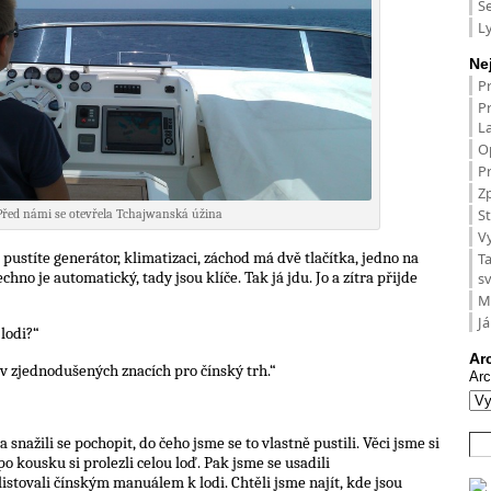
S
L
Ne
P
P
L
O
Pr
Zp
St
Před námi se otevřela Tchajwanská úžina
V
 pustíte generátor, klimatizaci, záchod má dvě tlačítka, jedno na
T
hno je automatický, tady jsou klíče. Tak já jdu. Jo a zítra přijde
s
M
Já
lodi?“
Ar
e v zjednodušených znacích pro čínský trh.“
Arc
a snažili se pochopit, do čeho jsme se to vlastně pustili. Věci jsme si
o kousku si prolezli celou loď. Pak jsme se usadili
istovali čínským manuálem k lodi. Chtěli jsme najít, kde jsou