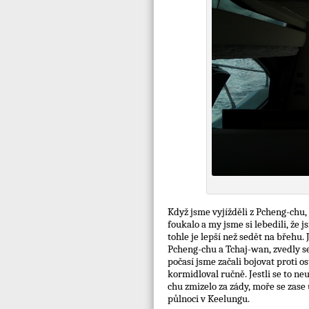
Když jsme vyjížděli z Pcheng-chu, 
foukalo a my jsme si lebedili, že
tohle je lepší než sedět na břehu.
Pcheng-chu a Tchaj-wan, zvedly se 
počasí jsme začali bojovat proti 
kormidloval ručně. Jestli se to ne
chu zmizelo za zády, moře se zase
půlnoci v Keelungu.