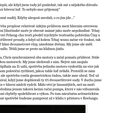
 lepší, ale když jsem tudy jel posledně, tak mě z nějakého důvodu
á bitevní loď. To nebylo moc příjemný.“
rozně nuděj. Kdyby alespoň zavolali, o co jim jde…“
e třeba proplout relativně úzkým průlivem mezi hlavním ostrovem
ní Jihočínské moře je obecně známé jako moře nepohodlné. Tchaj-
troví Pcheng-chu tvoří předěl trychtýře tvořeného pobřežím Číny a
řílivové proudy, a když už kolem Tchaj-wanu začne víc foukat, tak
ď hlásí dvoumetrové vlny, násobíme dvěma. My jsme ale měli
adlo. Těšili jsme se proto na klidnou jízdu.
vu, Chris synchronizoval oba motory a začal pomalu přidávat. Stále
bou motorech. My jsme sledovali s ním. Nejvíc nás zaujala
yšplhala na 15 uzlů, spotřeba jednoho motoru vyskočila na více jak
nom poloviční rychlostí, jakou tahle loď zvládá. Protočili se nám
, ale spotřeba rostla geometrickou řadou, takže zase ubral. Teď už
íval, když jsme doplňovali ty tři dvousetlitrové sudy. V duchu jsme
fta v hlavní nádrži vydrží. Málo věcí je hnusnějších, než na moři
ředána jenom taková laciná ruční pumpa, která v nás vzbuzovala
nimi chyběly spolehlivost a výkon. Po tom náročném aritmetickém
asné spotřebě budeme pumpovat až v klidu v přístavu v Keelungu.