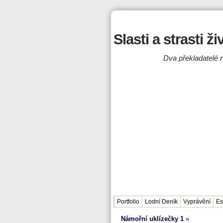
Slasti a strasti ž
Dva překladatelé n
Portfolio
Lodní Deník
Vyprávění
Es
Námořní uklízečky 1
»