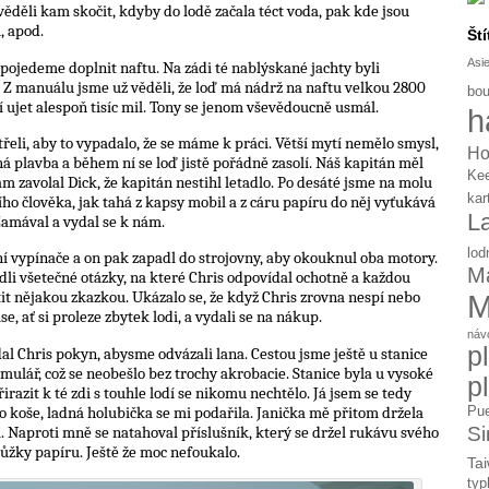
ěděli kam skočit, kdyby do lodě začala téct voda, pak kde jsou
, apod.
Ští
Asi
e pojedeme doplnit naftu. Na zádi té nablýskané jachty byli
. Z manuálu jsme už věděli, že loď má nádrž na naftu velkou 2800
bou
usí ujet alespoň tisíc mil. Tony se jenom vševědoucně usmál.
h
řeli, aby to vypadalo, že se máme k práci. Větší mytí nemělo smysl,
Ho
há plavba a během ní se loď jistě pořádně zasolí. Náš kapitán měl
Ke
m zavolal Dick, že kapitán nestihl letadlo. Po desáté jsme na molu
kar
ího člověka, jak tahá z kapsy mobil a z cáru papíru do něj vyťukává
L
 Zamával a vydal se k nám.
lod
í vypínače a on pak zapadl do strojovny, aby okouknul oba motory.
Ma
dli všetečné otázky, na které Chris odpovídal ochotně a každou
 nějakou zkazkou. Ukázalo se, že když Chris zrovna nespí nebo
M
se, ať si proleze zbytek lodi, a vydali se na nákup.
náv
p
dal Chris pokyn, abysme odvázali lana. Cestou jsme ještě u stanice
mulář, což se neobešlo bez trochy akrobacie. Stanice byla u vysoké
p
razit k té zdi s touhle lodí se nikomu nechtělo. Já jsem se tedy
ého koše, ladná holubička se mi podařila. Janička mě přitom držela
Pue
 Naproti mně se natahoval příslušník, který se držel rukávu svého
Si
 růžky papíru. Ještě že moc nefoukalo.
Tai
typ