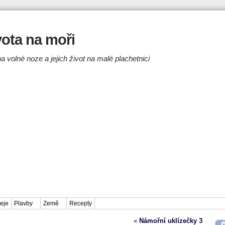
ivota na moři
a volné noze a jejich život na malé plachetnici
eje
Plavby
Země
Recepty
«
Námořní uklízečky 3