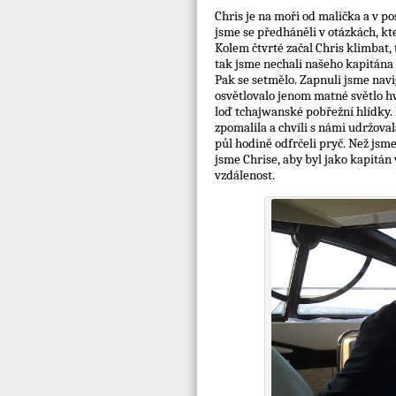
Chris je na moři od malička a v 
jsme se předháněli v otázkách, kt
Kolem čtvrté začal Chris klimbat, 
tak jsme nechali našeho kapitána
Pak se setmělo. Zapnuli jsme navi
osvětlovalo jenom matné světlo hv
loď tchajwanské pobřežní hlídky.
zpomalila a chvíli s námi udržoval
půl hodině odfrčeli pryč. Než jsme 
jsme Chrise, aby byl jako kapitán 
vzdálenost.