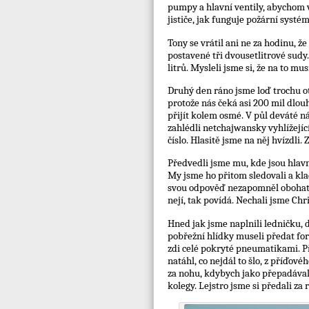
pumpy a hlavní ventily, abychom v
jističe, jak funguje požární systém
Tony se vrátil ani ne za hodinu, ž
postavené tři dvousetlitrové sudy
litrů. Mysleli jsme si, že na to m
Druhý den ráno jsme loď trochu ot
protože nás čeká asi 200 mil dlou
přijít kolem osmé. V půl deváté ná
zahlédli netchajwansky vyhlížejíc
číslo. Hlasitě jsme na něj hvízdli.
Předvedli jsme mu, kde jsou hlavn
My jsme ho přitom sledovali a kla
svou odpověď nezapomněl obohatit
nejí, tak povídá. Nechali jsme Chri
Hned jak jsme naplnili ledničku, 
pobřežní hlídky museli předat for
zdi celé pokryté pneumatikami. Při
natáhl, co nejdál to šlo, z příďov
za nohu, kdybych jako přepadával.
kolegy. Lejstro jsme si předali za