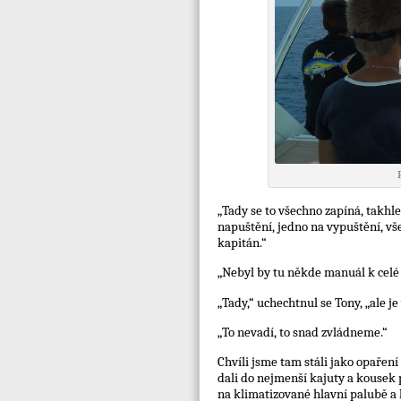
„Tady se to všechno zapíná, takhle
napuštění, jedno na vypuštění, všec
kapitán.“
„Nebyl by tu někde manuál k celé 
„Tady,“ uchechtnul se Tony, „ale j
„To nevadí, to snad zvládneme.“
Chvíli jsme tam stáli jako opaření 
dali do nejmenší kajuty a kousek p
na klimatizované hlavní palubě a l