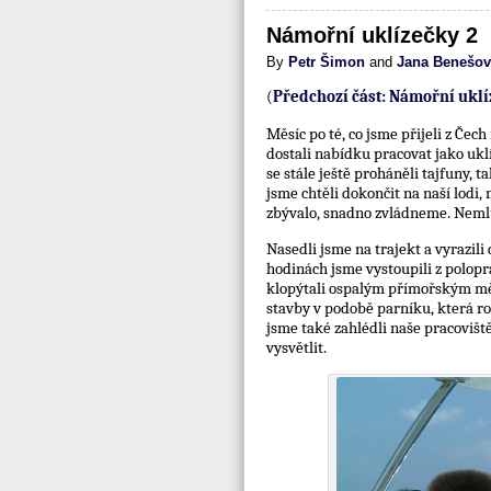
Námořní uklízečky 2
By
Petr Šimon
and
Jana Benešov
(
Předchozí část: Námořní uklí
Měsíc po té, co jsme přijeli z Čec
dostali nabídku pracovat jako ukl
se stále ještě proháněli tajfuny, 
jsme chtěli dokončit na naší lodi,
zbývalo, snadno zvládneme. Nemlu
Nasedli jsme na trajekt a vyrazil
hodinách jsme vystoupili z polop
klopýtali ospalým přímořským mě
stavby v podobě parníku, která r
jsme také zahlédli naše pracovišt
vysvětlit.