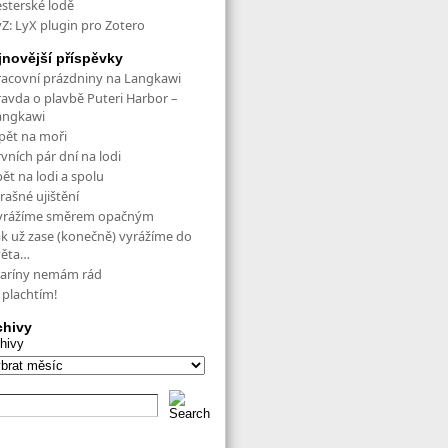
esterské lodě
yZ: LyX plugin pro Zotero
jnovější příspěvky
racovní prázdniny na Langkawi
ravda o plavbě Puteri Harbor –
angkawi
pět na moři
vních pár dní na lodi
ět na lodi a spolu
rašné ujištění
yrážíme směrem opačným
ak už zase (konečně) vyrážíme do
věta…
aríny nemám rád
 plachtím!
chivy
hivy