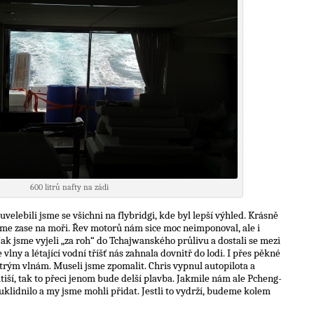
600 litrů nafty na zádi
uvelebili jsme se všichni na flybridgi, kde byl lepší výhled. Krásně
 jsme zase na moři. Řev motorů nám sice moc neimponoval, ale i
 Jak jsme vyjeli „za roh“ do Tchajwanského průlivu a dostali se mezi
vlny a létající vodní tříšť nás zahnala dovnitř do lodi. I přes pěkné
ostrým vlnám. Museli jsme zpomalit. Chris vypnul autopilota a
utiší, tak to přeci jenom bude delší plavba. Jakmile nám ale Pcheng-
 uklidnilo a my jsme mohli přidat. Jestli to vydrží, budeme kolem