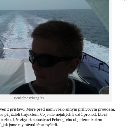
Opouštíme Pcheng-hu
i ven z přístavu. Moře před námi vřelo silným přílivovým proudem,
e přijížděli trajektem. Co je ale nějakých 5 uzlů pro loď, která
is rozhodl, že zbytek souostroví Pcheng-chu objedeme kolem
, jak jsme my původně zamýšleli.