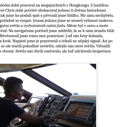
poslední době pracoval na megayachtách v Hongkongu. S Janičkou
eré Chris stále poctivě obohacoval jednou či dvěma historkami.
tak jsme ho poslali spát a převzali jsme hlídku. Nic nám nechybělo,
 pořádně se vyspat. Jenom jednou jsme se museli vyhnout tankeru.
gační světla a vychutnávali noční jízdu. Měsíc byl v novu a moře
ězd. Na navigačním počítači jsme zahlédli, že se k nám zezadu blíží
 Nevěnovali jsme tomu moc pozornost. Loď nás brzy dohnala,
a krok. Napjatě jsme je pozorovali a čekali na nějaký signál. Asi po
se ale stačili pohodlně uvelebit, oslnilo nás ostré světlo. Vzbudili
v obraze. Světlo nás chvíli ozařovalo, ale loď udržovala bezpečnou