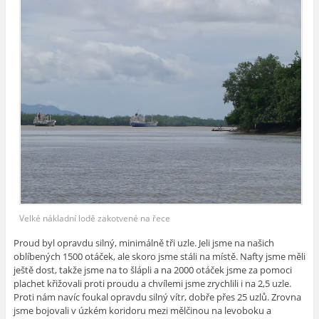
Velké nákladní lodě zakotvené na řece
Proud byl opravdu silný, minimálně tři uzle. Jeli jsme na našich
oblíbených 1500 otáček, ale skoro jsme stáli na místě. Nafty jsme měli
ještě dost, takže jsme na to šlápli a na 2000 otáček jsme za pomoci
plachet křižovali proti proudu a chvílemi jsme zrychlili i na 2,5 uzle.
Proti nám navíc foukal opravdu silný vítr, dobře přes 25 uzlů. Zrovna
jsme bojovali v úzkém koridoru mezi mělčinou na levoboku a