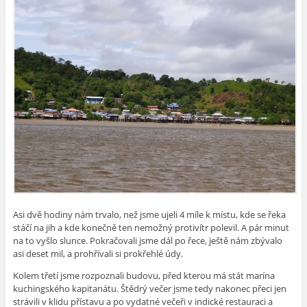
Asi dvě hodiny nám trvalo, než jsme ujeli 4 míle k místu, kde se řeka
stáčí na jih a kde konečně ten nemožný protivítr polevil. A pár minut
na to vyšlo slunce. Pokračovali jsme dál po řece, ještě nám zbývalo
asi deset mil, a prohřívali si prokřehlé údy.
Kolem třetí jsme rozpoznali budovu, před kterou má stát marína
kuchingského kapitanátu. Štědrý večer jsme tedy nakonec přeci jen
strávili v klidu přístavu a po vydatné večeři v indické restauraci a