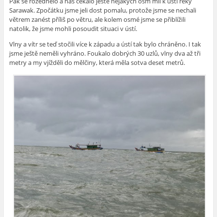
Pak se rozednělo a nás čekalo ještě nějakých osm mil k ústí řeky
Sarawak. Zpočátku jsme jeli dost pomalu, protože jsme se nechali
větrem zanést příliš po větru, ale kolem osmé jsme se přiblížili
natolik, že jsme mohli posoudit situaci v ústí.
Vlny a vítr se teď stočili více k západu a ústí tak bylo chráněno. I tak
jsme ještě neměli vyhráno. Foukalo dobrých 30 uzlů, vlny dva až tři
metry a my vjížděli do mělčiny, která měla sotva deset metrů.