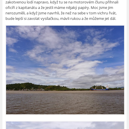
zakotvenou lodí napravo, když tu se na motorovém člunu přihnali
oficíři z kapitanátu a že jestli máme nějaký papíry. Moc jsme jim
nerozuměli, a když jsme navrhli, že než na sebe v tom vichru řvát,
bude lepší si zavolat vysílačkou, mávli rukou a že můžeme jet dál.