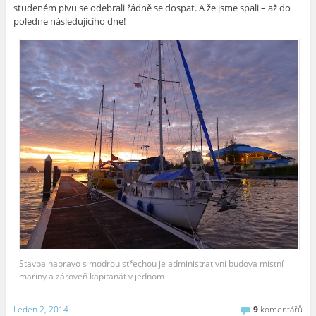
studeném pivu se odebrali řádně se dospat. A že jsme spali – až do
poledne následujícího dne!
Stavba napravo s modrou střechou je administrativní budova místní
maríny a zároveň kapitanát v jednom
Leden 2, 2014
9
komentářů