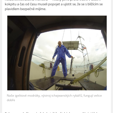
kokpitu a čas od času museli popojet a ujistit se, že se s blížícím se
plavidlem bezpečně míjíme.
Naše igelitové modráky, výstroj tchajwanských rybářů, fungují velice
dobře