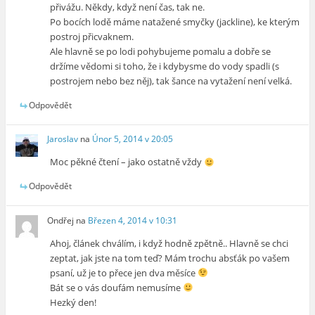
přivážu. Někdy, když není čas, tak ne.
Po bocích lodě máme natažené smyčky (jackline), ke kterým
postroj přicvaknem.
Ale hlavně se po lodi pohybujeme pomalu a dobře se
držíme vědomi si toho, že i kdybysme do vody spadli (s
postrojem nebo bez něj), tak šance na vytažení není velká.
Odpovědět
Jaroslav
na
Únor 5, 2014 v 20:05
Moc pěkné čtení – jako ostatně vždy
Odpovědět
Ondřej
na
Březen 4, 2014 v 10:31
Ahoj, článek chválím, i když hodně zpětně.. Hlavně se chci
zeptat, jak jste na tom teď? Mám trochu absťák po vašem
psaní, už je to přece jen dva měsíce
Bát se o vás doufám nemusíme
Hezký den!