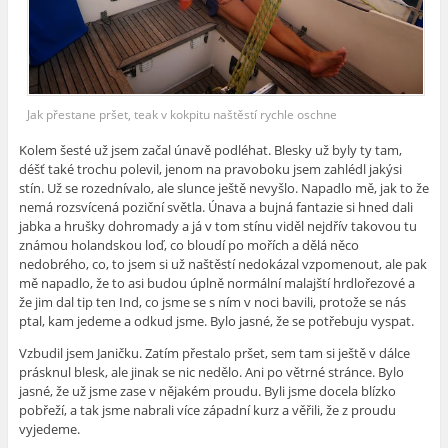
Jak přestane pršet, teak v kokpitu naštěstí rychle oschne
Kolem šesté už jsem začal únavě podléhat. Blesky už byly ty tam,
déšť také trochu polevil, jenom na pravoboku jsem zahlédl jakýsi
stín. Už se rozednívalo, ale slunce ještě nevyšlo. Napadlo mě, jak to že
nemá rozsvícená poziční světla. Únava a bujná fantazie si hned dali
jabka a hrušky dohromady a já v tom stínu viděl nejdřív takovou tu
známou holandskou loď, co bloudí po mořích a dělá něco
nedobrého, co, to jsem si už naštěstí nedokázal vzpomenout, ale pak
mě napadlo, že to asi budou úplně normální malajští hrdlořezové a
že jim dal tip ten Ind, co jsme se s ním v noci bavili, protože se nás
ptal, kam jedeme a odkud jsme. Bylo jasné, že se potřebuju vyspat.
Vzbudil jsem Janičku. Zatím přestalo pršet, sem tam si ještě v dálce
prásknul blesk, ale jinak se nic nedělo. Ani po větrné stránce. Bylo
jasné, že už jsme zase v nějakém proudu. Byli jsme docela blízko
pobřeží, a tak jsme nabrali více západní kurz a věřili, že z proudu
vyjedeme.