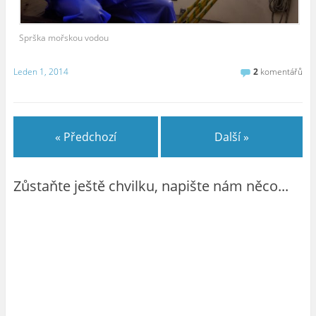
Sprška mořskou vodou
Leden 1, 2014
2
komentářů
« Předchozí
Další »
Zůstaňte ještě chvilku, napište nám něco...