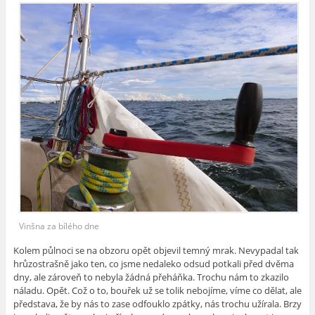
Vinšna za bílého dne
Kolem půlnoci se na obzoru opět objevil temný mrak. Nevypadal tak
hrůzostrašně jako ten, co jsme nedaleko odsud potkali před dvěma
dny, ale zároveň to nebyla žádná přeháňka. Trochu nám to zkazilo
náladu. Opět. Což o to, bouřek už se tolik nebojíme, víme co dělat, ale
představa, že by nás to zase odfouklo zpátky, nás trochu užírala. Brzy