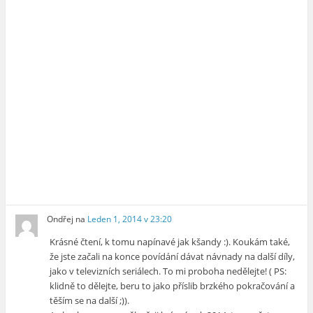
Ondřej
na
Leden 1, 2014 v 23:20
Krásné čtení, k tomu napínavé jak kšandy :). Koukám také,
že jste začali na konce povídání dávat návnady na další díly,
jako v televizních seriálech. To mi proboha nedělejte! ( PS:
klidně to dělejte, beru to jako příslib brzkého pokračování a
těším se na další ;)).