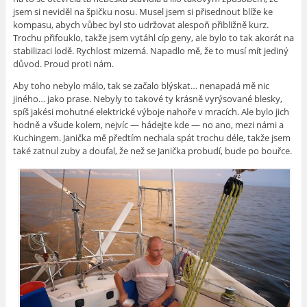
jsem si neviděl na špičku nosu. Musel jsem si přisednout blíže ke
kompasu, abych vůbec byl sto udržovat alespoň přibližně kurz.
Trochu přifouklo, takže jsem vytáhl cíp geny, ale bylo to tak akorát na
stabilizaci lodě. Rychlost mizerná. Napadlo mě, že to musí mít jediný
důvod. Proud proti nám.
Aby toho nebylo málo, tak se začalo blýskat… nenapadá mě nic
jiného… jako prase. Nebyly to takové ty krásně vyrýsované blesky,
spíš jakési mohutné elektrické výboje nahoře v mracích. Ale bylo jich
hodně a všude kolem, nejvíc — hádejte kde — no ano, mezi námi a
Kuchingem. Janička mě předtím nechala spát trochu déle, takže jsem
také zatnul zuby a doufal, že než se Janička probudí, bude po bouřce.