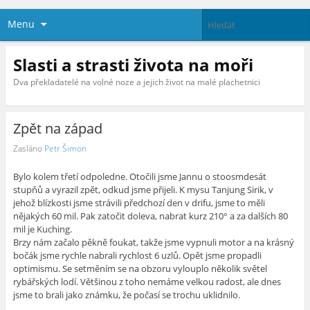
Menu
Slasti a strasti života na moři
Dva překladatelé na volné noze a jejich život na malé plachetnici
Zpět na západ
Zasláno
Petr Šimon
Bylo kolem třetí odpoledne. Otočili jsme Jannu o stoosmdesát
stupňů a vyrazil zpět, odkud jsme přijeli. K mysu Tanjung Sirik, v
jehož blízkosti jsme strávili předchozí den v drifu, jsme to měli
nějakých 60 mil. Pak zatočit doleva, nabrat kurz 210° a za dalších 80
mil je Kuching.
Brzy nám začalo pěkně foukat, takže jsme vypnuli motor a na krásný
bočák jsme rychle nabrali rychlost 6 uzlů. Opět jsme propadli
optimismu. Se setměním se na obzoru vylouplo několik světel
rybářských lodí. Většinou z toho nemáme velkou radost, ale dnes
jsme to brali jako známku, že počasí se trochu uklidnilo.