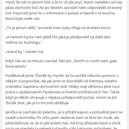
myslí, že nás to jenom lízlo a že to už jde pryč. Navíc nedaleko od nás
plula obchodní loď. Asi po šestém zavolání nám odpověděl otrávený
Ind. Poprosili jsme ho o informace o počasí a hlavně o té bouřce,
která byla vedle nás.
„To je jenom déšť,“ procedil mezi zuby chlap na druhém konci.
„A nemohl byste nám ještě říct jaká je předpověď na další den,
míříme do Kuchingu.“
„Stand by,“ odsekl Ind.
Když nás asi za minutu zavolal, řekl jen: „North to north east, gale
force winds.“
Poděkovali jsme. Člověk by myslel, že ho potěší někomu pomoci, s
někým si popovídat, ale jak jsme se dozvěděli od Patricka, našeho
známého, kapitána obchodních lodí, hlídky mají většinou plné ruce
práce s updatovaním Facebooku a hraním počítačových her. Takže
když je někdo otravuje s nějakou předpovědí počasí, nesmí se jim
člověk divit, jak je to hrozně obtěžuje.
Janička se zavrtala do pelechu, já si přitáhl kapuci a pohodlně jsem se
usadil u kormidla. Po očku jsem sledoval, kam se šine ten mrak, ale
přesvědčovat se, že to jde kolem nás, mě brzy přestalo bavit a chvíli
na to se otevřela ta nebeská stavidla a lilo takovým způsobem, že