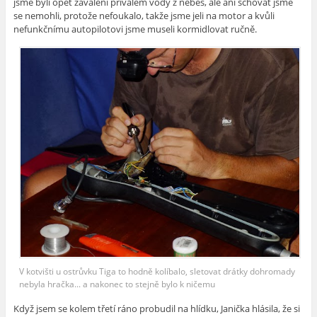
jsme byli opět zavaleni přívalem vody z nebes, ale ani schovat jsme
se nemohli, protože nefoukalo, takže jsme jeli na motor a kvůli
nefunkčnímu autopilotovi jsme museli kormidlovat ručně.
V kotvišti u ostrůvku Tiga to hodně kolíbalo, sletovat drátky dohromady
nebyla hračka... a nakonec to stejně bylo k ničemu
Když jsem se kolem třetí ráno probudil na hlídku, Janička hlásila, že si