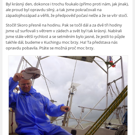
Byl krásný den, dokonce i trochu foukalo (přímo proti nám, jak jinak),
ale proud byl opravdu silný, a tak jsme pokračovali na
západojihozápad a věřili, že předpověď počasí nelže a že se vítr stočí.
Stočil! Skoro přesně na hodinu. Pak se točil dál a za dvě tři hodiny
jsme už surfovali s větrem v zádech a svět byl tak krásný. Nabírali
jsme stále větší rychlost a se setměním bylo jasné, že jestli to půjde
takhle dál, budeme v Kuchingu moc brzy. Ha! Ta představa nás
opravdu pobavila. Ptáte se možná proč moc brzy.