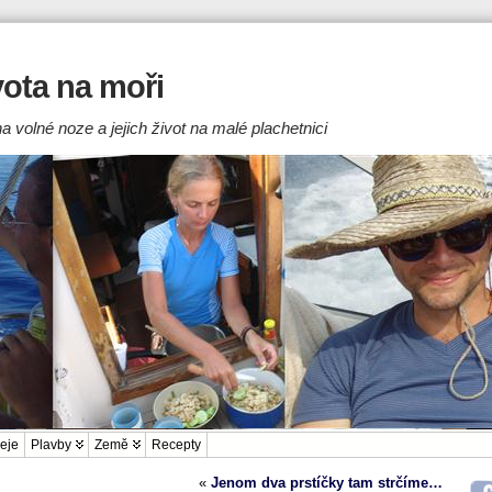
ivota na moři
a volné noze a jejich život na malé plachetnici
eje
Plavby
Země
Recepty
«
Jenom dva prstíčky tam strčíme…