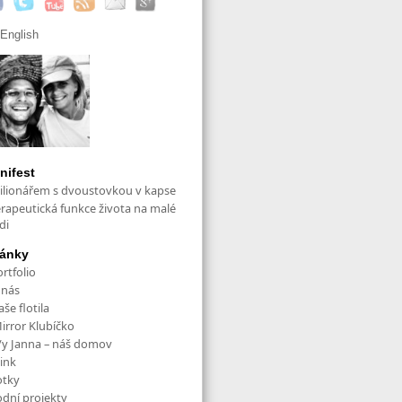
English
nifest
ilionářem s dvoustovkou v kapse
erapeutická funkce života na malé
di
ránky
rtfolio
 nás
še flotila
irror Klubíčko
/y Janna – náš domov
ink
otky
odní projekty