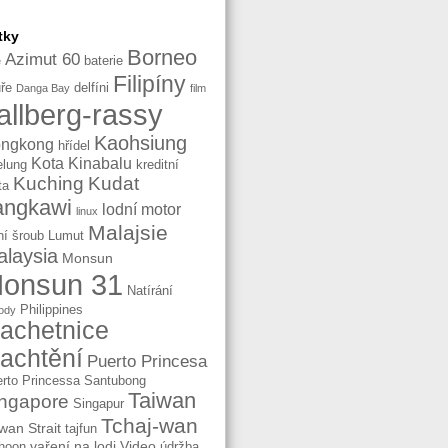
tky
Borneo
Azimut 60
baterie
e
Filipíny
ře
delfíni
Danga Bay
film
allberg-rassy
Kaohsiung
ngkong
hřídel
Kota Kinabalu
elung
kreditní
Kuching
Kudat
ta
angkawi
lodní motor
linux
Malajsie
ní šroub
Lumut
laysia
Monsun
onsun 31
Natírání
Philippines
ody
lachetnice
lachtění
Puerto Princesa
rto Princessa
Santubong
Taiwan
ngapore
Singapur
Tchaj-wan
wan Strait
tajfun
vaření na lodi
Video
hoon
údržba