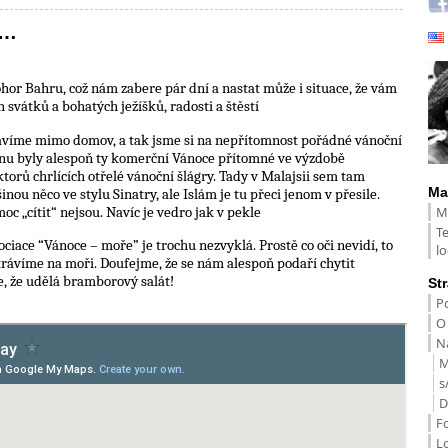
i…
or Bahru, což nám zabere pár dní a nastat může i situace, že vám
vátků a bohatých ježíšků, radosti a štěstí
rávíme mimo domov, a tak jsme si na nepřítomnost pořádné vánoční
wanu byly alespoň ty komerční Vánoce přítomné ve výzdobě
rů chrlících otřelé vánoční šlágry. Tady v Malajsii sem tam
Ma
inou něco ve stylu Sinatry, ale Islám je tu přeci jenom v přesile.
M
c „cítit“ nejsou. Navíc je vedro jak v pekle
T
sociace “Vánoce – moře” je trochu nezvyklá. Prostě co oči nevidí, to
lo
strávíme na moři. Doufejme, že se nám alespoň podaří chytit
, že udělá bramborový salát!
St
Po
O
Na
M
s
D
F
L