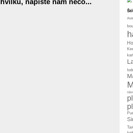
chvilku, napište nám něco...
Ští
Asi
bou
h
Ho
Ke
kar
L
lod
Ma
M
náv
p
p
Pue
Si
Tai
typ