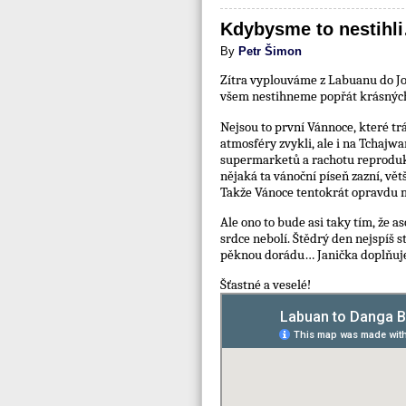
Kdybysme to nestihl
By
Petr Šimon
Zítra vyplouváme z Labuanu do Joh
všem nestihneme popřát krásných s
Nejsou to první Vánnoce, které t
atmosféry zvykli, ale i na Tchaj
supermarketů a rachotu reprodukto
nějaká ta vánoční píseň zazní, větš
Takže Vánoce tentokrát opravdu mo
Ale ono to bude asi taky tím, že a
srdce nebolí. Štědrý den nejspíš 
pěknou dorádu… Janička doplňuje
Šťastné a veselé!