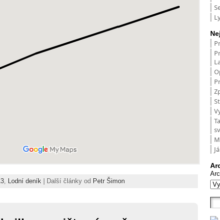
S
L
Ne
P
P
L
O
Pr
Zp
St
V
T
s
M
Já
Ar
Arc
13
,
Lodní deník
| Další články od
Petr Šimon