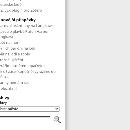
esterské lodě
yZ: LyX plugin pro Zotero
jnovější příspěvky
racovní prázdniny na Langkawi
ravda o plavbě Puteri Harbor –
angkawi
pět na moři
vních pár dní na lodi
ět na lodi a spolu
rašné ujištění
yrážíme směrem opačným
ak už zase (konečně) vyrážíme do
věta…
aríny nemám rád
 plachtím!
chivy
hivy