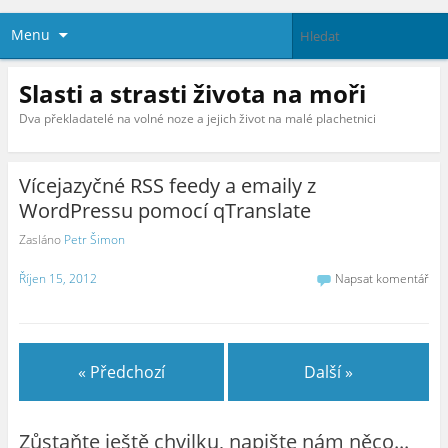
Menu
Slasti a strasti života na moři
Dva překladatelé na volné noze a jejich život na malé plachetnici
Vícejazyčné RSS feedy a emaily z
WordPressu pomocí qTranslate
Zasláno
Petr Šimon
Říjen 15, 2012
Napsat komentář
« Předchozí
Další »
Zůstaňte ještě chvilku, napište nám něco...