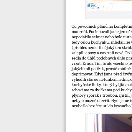
Od původních plánů na kompletní
materiál. Potřebovali jsme jen ně
nepodařilo sehnat nebo bylo nutno
tedy celou kuchyňku, shledali, že
(přehlédneme-li nějaký ten škráb
zalepili epoxy a navrtali nové. P
sedla do úhlů podobných úhlu pra
vrzat. Krása. Tím to ale všechno 
jakýchkoli poliček, prostě totáln
deprimovat. Když jsme před čtyřm
vyhodili starou nefunkční ledničk
kuchyňské linky, který byl již zna
schováme za dvířkama pod kuchyňs
plynový sporák s troubou, zjistili 
nebylo možné otevřít. Nyní jsme t
neobešlo bez říznutí do krásného 