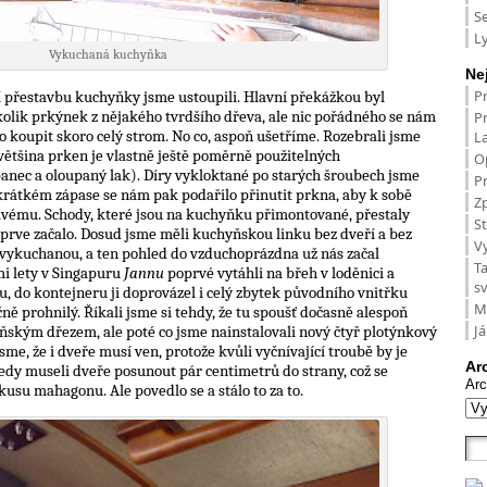
S
L
Vykuchaná kuchyňka
Ne
P
 přestavbu kuchyňky jsme ustoupili. Hlavní překážkou byl
kolik prkýnek z nějakého tvrdšího dřeva, ale nic pořádného se nám
P
 koupit skoro celý strom. No co, aspoň ušetříme. Rozebrali jsme
L
 většina prken je vlastně ještě poměrně použitelných
O
anec a oloupaný lak). Díry vykloktané po starých šroubech jsme
Pr
o krátkém zápase se nám pak podařilo přinutit prkna, aby k sobě
Zp
vému. Schody, které jsou na kuchyňku přimontované, přestaly
St
teprve začalo. Dosud jsme měli kuchyňskou linku bez dveří a bez
V
ě vykuchanou, a ten pohled do vzduchoprázdna už nás začal
T
i lety v Singapuru
Jannu
poprvé vytáhli na břeh v loděnici a
s
u, do kontejneru ji doprovázel i celý zbytek původního vnitřku
M
čně prohnilý. Říkali jsme si tehdy, že tu spoušť dočasně alespoň
Já
kým dřezem, ale poté co jsme nainstalovali nový čtyř plotýnkový
jsme, že i dveře musí ven, protože kvůli vyčnívající troubě by je
Ar
edy museli dveře posunout pár centimetrů do strany, což se
Arc
kusu mahagonu. Ale povedlo se a stálo to za to.