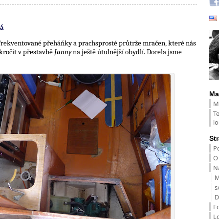
á
s frekventované přeháňky a prachsprosté průtrže mračen, které nás
okročit v přestavbě
Janny
na ještě útulnější obydlí. Docela jsme
Ma
M
T
lo
St
Po
O
Na
M
s
D
F
L