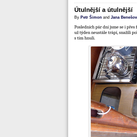
Útulnější a útulnější
By
Petr Šimon
and
Jana Benešov
Posledních pár dní jsme se i pře
už týden neustále trápí, snažili p
s tím hnuli.