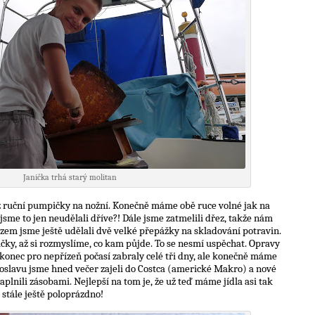
Janička trhá starý molitan
z ruční pumpičky na nožní. Konečně máme obě ruce volné jak na
jsme to jen neudělali dříve?! Dále jsme zatmelili dřez, takže nám
zem jsme ještě udělali dvě velké přepážky na skladování potravin.
ičky, až si rozmyslíme, co kam půjde. To se nesmí uspěchat. Opravy
onec pro nepřízeň počasí zabraly celé tři dny, ale konečně máme
oslavu jsme hned večer zajeli do Costca (americké Makro) a nové
plnili zásobami. Nejlepší na tom je, že už teď máme jídla asi tak
 stále ještě poloprázdno!