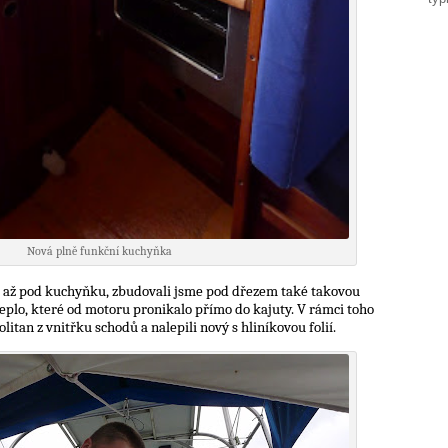
Nová plně funkční kuchyňka
 až pod kuchyňku, zbudovali jsme pod dřezem také takovou
teplo, které od motoru pronikalo přímo do kajuty. V rámci toho
litan z vnitřku schodů a nalepili nový s hliníkovou folií.