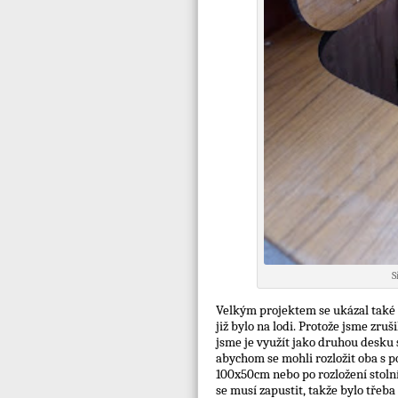
S
Velkým projektem se ukázal také s
již bylo na lodi. Protože jsme zru
jsme je využít jako druhou desku s
abychom se mohli rozložit oba s p
100x50cm nebo po rozložení stolní
se musí zapustit, takže bylo třeb