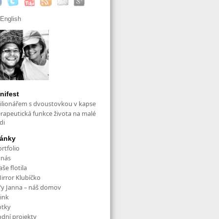
English
nifest
ilionářem s dvoustovkou v kapse
erapeutická funkce života na malé
di
ránky
rtfolio
 nás
še flotila
irror Klubíčko
/y Janna – náš domov
ink
otky
odní projekty