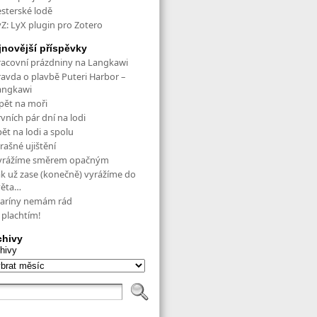
esterské lodě
yZ: LyX plugin pro Zotero
jnovější příspěvky
racovní prázdniny na Langkawi
ravda o plavbě Puteri Harbor –
angkawi
pět na moři
vních pár dní na lodi
ět na lodi a spolu
rašné ujištění
yrážíme směrem opačným
ak už zase (konečně) vyrážíme do
věta…
aríny nemám rád
 plachtím!
chivy
hivy