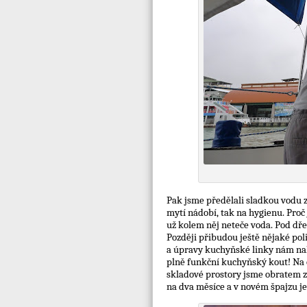
Pak jsme předělali sladkou vodu 
mytí nádobí, tak na hygienu. Proč 
už kolem něj neteče voda. Pod dře
Později přibudou ještě nějaké pol
a úpravy kuchyňské linky nám nak
plně funkční kuchyňský kout! Na 
skladové prostory jsme obratem za
na dva měsíce a v novém špajzu je