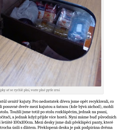
ípky ať se rychlé plní, vozte plné pytle zrní
tůl uvnitř kajuty. Pro nedostatek dřeva jsme opět recyklovali, co
šili posuvné dveře mezi kajutou a šatnou (kde bývá záchod), mohli
tolu. Toužili jsme totiž po stolu rozklápěcím, jednak na psaní,
očítači, a jednak když přijde více hostů. Nyní máme buď původních
 letiště 100x100cm. Mezi desky jsme dali překlápěcí panty, které
a trocha úsilí s dlátem. Překlopená deska je pak podpírána dvěma