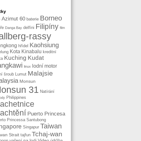
tky
Borneo
Azimut 60
baterie
e
Filipíny
ře
delfíni
Danga Bay
film
allberg-rassy
Kaohsiung
ngkong
hřídel
Kota Kinabalu
elung
kreditní
Kuching
Kudat
ta
angkawi
lodní motor
linux
Malajsie
ní šroub
Lumut
laysia
Monsun
onsun 31
Natírání
Philippines
ody
lachetnice
lachtění
Puerto Princesa
rto Princessa
Santubong
Taiwan
ngapore
Singapur
Tchaj-wan
wan Strait
tajfun
vaření na lodi
Video
hoon
údržba