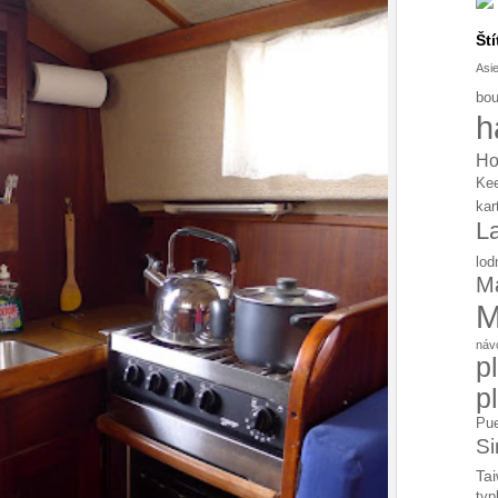
Ští
Asi
bou
h
Ho
Ke
kar
L
lod
Ma
M
náv
p
p
Pue
Si
Tai
typ