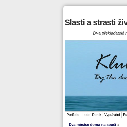
Slasti a strasti ž
Dva překladatelé n
Portfolio
Lodní Deník
Vyprávění
Es
Dva měsíce doma na souši
»