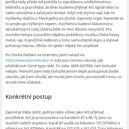
Janička tedy přede mě položila tu zaprášenou umělohmotnou
bedničku a já prohlásil, že dnes budeme přijímat AIS signál nebo to
rádio vyhodíme a začal jsem kmitat. Když mě chytne rapl, tak mi
myšlenky skáčou v hlavě jedna po druhé, naprostý orgie. Navenek se
to projevuje zvýšeným tepem, zrychlenou kadencí klávesnice a
akrobatickými cviky (žádná židle mi moc dlouho nevydrží). Pro
zvolnění tempa si pouštím nějakou poklidnou muziku, třeba heavy
metal, rap. K Janiččině nelibosti u toho samozřejmě dupu a stylově
pohazuju hlavou. Občas mi ujede i nějaký ten popěvek.
Po chvilce hledání na internetu jsem narazil na
http://www.discriminator.nl
, kde jsou rovnou návody, jak
předrátovat různé typy rádií. To naše, GME GX558A, tam bohužel
nebylo. Nemohl jsem tedy bohužel jenom slepě postupovat podle
návodu, jak jsem doufal, ale musel jsem trochu porozumět tomu, co
se ode mne očekává.
Konkrétní postup
Zaprvé je třeba zjistit, jestli je rádio vůbec jako AIS přijímač
použitelné. AIS je provozováno na kanálech 87 a 88. Ty jsou na
starších radiích duplexní. Kanál 87 vysílá na frekvenci 157.375MHz a
přijímá na 161.975MHz. Kanál 88 na 157.425 a 162.025. Tuto informaci