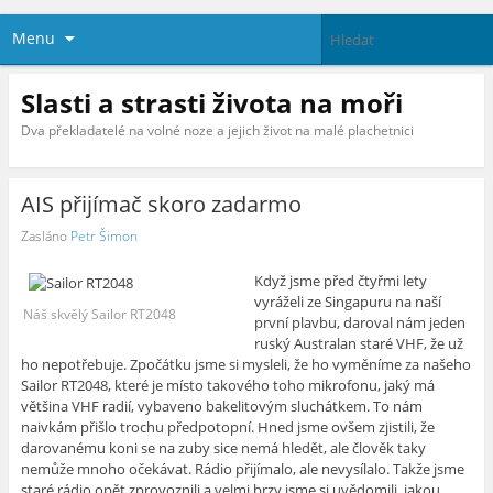
Menu
Slasti a strasti života na moři
Dva překladatelé na volné noze a jejich život na malé plachetnici
AIS přijímač skoro zadarmo
Zasláno
Petr Šimon
Když jsme před čtyřmi lety
vyráželi ze Singapuru na naší
Náš skvělý Sailor RT2048
první plavbu, daroval nám jeden
ruský Australan staré VHF, že už
ho nepotřebuje. Zpočátku jsme si mysleli, že ho vyměníme za našeho
Sailor RT2048, které je místo takového toho mikrofonu, jaký má
většina VHF radií, vybaveno bakelitovým sluchátkem. To nám
naivkám přišlo trochu předpotopní. Hned jsme ovšem zjistili, že
darovanému koni se na zuby sice nemá hledět, ale člověk taky
nemůže mnoho očekávat. Rádio přijímalo, ale nevysílalo. Takže jsme
staré rádio opět zprovoznili a velmi brzy jsme si uvědomili, jakou