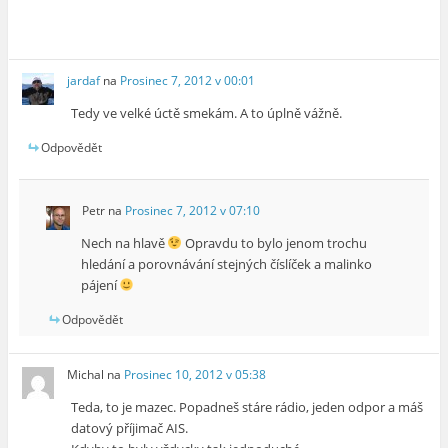
jardaf
na
Prosinec 7, 2012 v 00:01
Tedy ve velké úctě smekám. A to úplně vážně.
Odpovědět
Petr
na
Prosinec 7, 2012 v 07:10
Nech na hlavě
Opravdu to bylo jenom trochu
hledání a porovnávání stejných číslíček a malinko
pájení
Odpovědět
Michal
na
Prosinec 10, 2012 v 05:38
Teda, to je mazec. Popadneš stáre rádio, jeden odpor a máš
datový příjimač AIS.