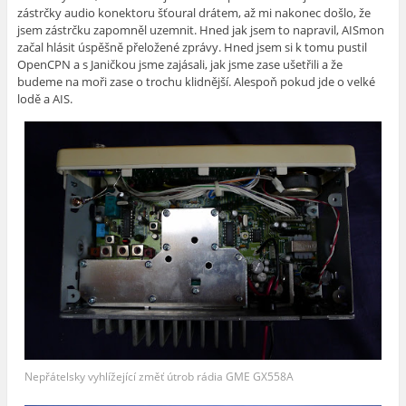
zástrčky audio konektoru šťoural drátem, až mi nakonec došlo, že
jsem zástrčku zapomněl uzemnit. Hned jak jsem to napravil, AISmon
začal hlásit úspěšně přeložené zprávy. Hned jsem si k tomu pustil
OpenCPN a s Janičkou jsme zajásali, jak jsme zase ušetřili a že
budeme na moři zase o trochu klidnější. Alespoň pokud jde o velké
lodě a AIS.
Nepřátelsky vyhlížející změť útrob rádia GME GX558A