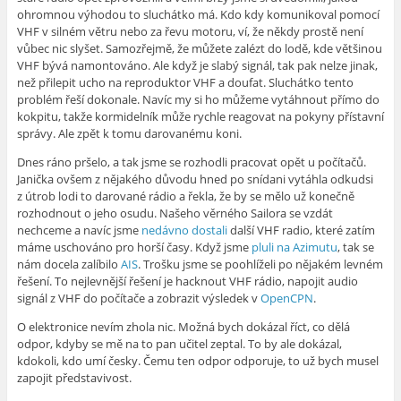
ohromnou výhodou to sluchátko má. Kdo kdy komunikoval pomocí
VHF v silném větru nebo za řevu motoru, ví, že někdy prostě není
vůbec nic slyšet. Samozřejmě, že můžete zalézt do lodě, kde většinou
VHF bývá namontováno. Ale když je slabý signál, tak pak nelze jinak,
než přilepit ucho na reproduktor VHF a doufat. Sluchátko tento
problém řeší dokonale. Navíc my si ho můžeme vytáhnout přímo do
kokpitu, takže kormidelník může rychle reagovat na pokyny přístavní
správy. Ale zpět k tomu darovanému koni.
Dnes ráno pršelo, a tak jsme se rozhodli pracovat opět u počítačů.
Janička ovšem z nějakého důvodu hned po snídani vytáhla odkudsi
z útrob lodi to darované rádio a řekla, že by se mělo už konečně
rozhodnout o jeho osudu. Našeho věrného Sailora se vzdát
nechceme a navíc jsme
nedávno dostali
další VHF radio, které zatím
máme uschováno pro horší časy. Když jsme
pluli na Azimutu
, tak se
nám docela zalíbilo
AIS
. Trošku jsme se poohlíželi po nějakém levném
řešení. To nejlevnější řešení je hacknout VHF rádio, napojit audio
signál z VHF do počítače a zobrazit výsledek v
OpenCPN
.
O elektronice nevím zhola nic. Možná bych dokázal říct, co dělá
odpor, kdyby se mě na to pan učitel zeptal. To by ale dokázal,
kdokoli, kdo umí česky. Čemu ten odpor odporuje, to už bych musel
zapojit představivost.