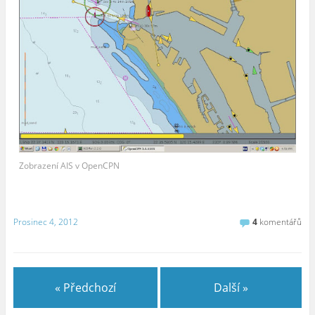
Zobrazení AIS v OpenCPN
Prosinec 4, 2012
4
komentářů
« Předchozí
Další »