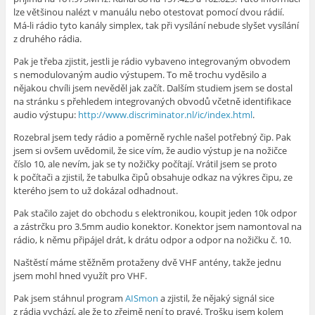
lze většinou nalézt v manuálu nebo otestovat pomocí dvou rádií.
Má-li rádio tyto kanály simplex, tak při vysílání nebude slyšet vysílání
z druhého rádia.
Pak je třeba zjistit, jestli je rádio vybaveno integrovaným obvodem
s nemodulovaným audio výstupem. To mě trochu vyděsilo a
nějakou chvíli jsem nevěděl jak začít. Dalším studiem jsem se dostal
na stránku s přehledem integrovaných obvodů včetně identifikace
audio výstupu:
http://www.discriminator.nl/ic/index.html
.
Rozebral jsem tedy rádio a poměrně rychle našel potřebný čip. Pak
jsem si ovšem uvědomil, že sice vím, že audio výstup je na nožičce
číslo 10, ale nevím, jak se ty nožičky počítají. Vrátil jsem se proto
k počítači a zjistil, že tabulka čipů obsahuje odkaz na výkres čipu, ze
kterého jsem to už dokázal odhadnout.
Pak stačilo zajet do obchodu s elektronikou, koupit jeden 10k odpor
a zástrčku pro 3.5mm audio konektor. Konektor jsem namontoval na
rádio, k němu připájel drát, k drátu odpor a odpor na nožičku č. 10.
Naštěstí máme stěžněm protaženy dvě VHF antény, takže jednu
jsem mohl hned využít pro VHF.
Pak jsem stáhnul program
AISmon
a zjistil, že nějaký signál sice
z rádia vychází, ale že to zřejmě není to pravé. Trošku jsem kolem