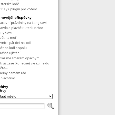
esterské lodě
yZ: LyX plugin pro Zotero
jnovější příspěvky
racovní prázdniny na Langkawi
ravda o plavbě Puteri Harbor –
angkawi
pět na moři
vních pár dní na lodi
ět na lodi a spolu
rašné ujištění
yrážíme směrem opačným
ak už zase (konečně) vyrážíme do
věta…
aríny nemám rád
 plachtím!
chivy
hivy