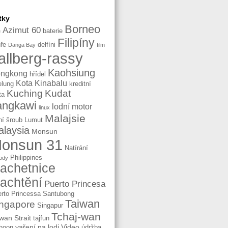
tky
Borneo
Azimut 60
baterie
e
Filipíny
ře
delfíni
Danga Bay
film
allberg-rassy
Kaohsiung
ngkong
hřídel
Kota Kinabalu
elung
kreditní
Kuching
Kudat
ta
angkawi
lodní motor
linux
Malajsie
ní šroub
Lumut
laysia
Monsun
onsun 31
Natírání
Philippines
ody
lachetnice
lachtění
Puerto Princesa
rto Princessa
Santubong
Taiwan
ngapore
Singapur
Tchaj-wan
wan Strait
tajfun
vaření na lodi
Video
hoon
údržba