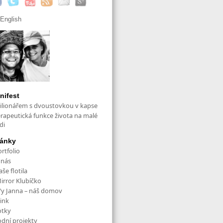
English
nifest
ilionářem s dvoustovkou v kapse
erapeutická funkce života na malé
di
ránky
rtfolio
 nás
še flotila
irror Klubíčko
/y Janna – náš domov
ink
otky
odní projekty