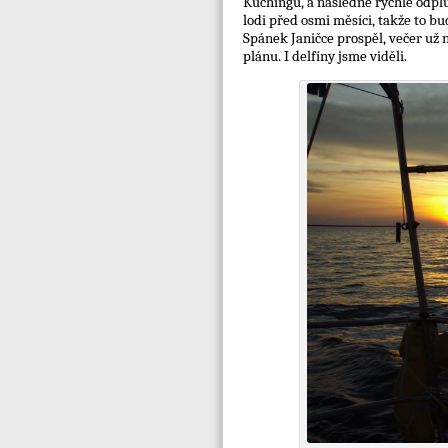
Kuchingu, a následné rychlé odpl
lodi před osmi měsíci, takže to bu
Spánek Janičce prospěl, večer už 
plánu. I delfíny jsme viděli.