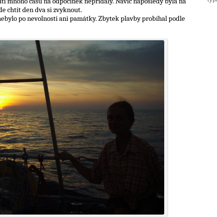
utí mnoho času na odpočinek nepřidaly. Navíc naposledy byla na
de chtít den dva si zvyknout.
nebylo po nevolnosti ani památky. Zbytek plavby probíhal podle