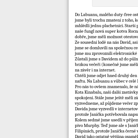
Do Labuanu, malého duty-free ostr
jsme byli trochu zmatení z toho, 
zahlédli jednu plachetnici. Starší
naše fungl nová super kotva Rocna 
dobře, jsme měli možnost otestov
Ze sousední lodě na nás David, asi
jsme se domluvili na společnou ce
jsme mu zprovoznili elektronické
Zůstali jsme s Davidem až do půln
brzkou večeři (konečně jsme měli
na závěr i na internet.
Chtěli jsme odjet hned druhý den 
naftu. Na Labuanu a vůbec v celé M
Pro nás to ovšem znamenalo, že nám
Kota Kinabalu, naší další zastávky
spokojeni. Stále jsme ještě měli z
vyzvedneme, až půjdeme večer zp
Davida jsme vyzvedli v internetov
protože Janička potřebovala napsa
Kolem sedmé jsme usedli v příjem
pivo Murphy. Teď jsme ale s Janič
Filipínách, protože Janička černé
David jako ostatně většina osaměl