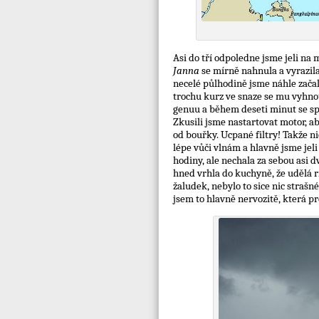
Asi do tří odpoledne jsme jeli na 
Janna
se mírně nahnula a vyrazila
necelé půlhodině jsme náhle začal
trochu kurz ve snaze se mu vyhnou
genuu a během deseti minut se spu
Zkusili jsme nastartovat motor, 
od bouřky. Ucpané filtry! Takže n
lépe vůči vlnám a hlavně jsme jeli
hodiny, ale nechala za sebou asi 
hned vrhla do kuchyně, že udělá ri
žaludek, nebylo to sice nic strašnéh
jsem to hlavně nervozitě, která pr