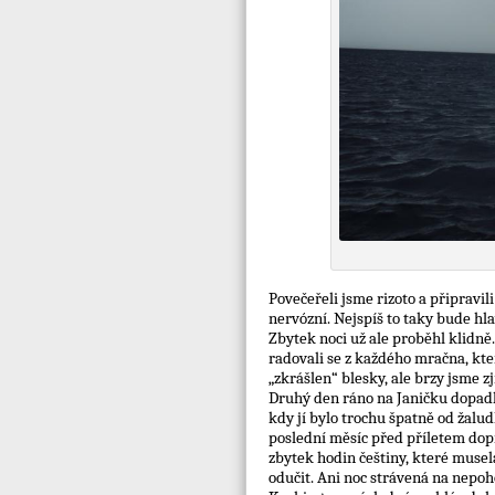
Povečeřeli jsme rizoto a připravil
nervózní. Nejspíš to taky bude hlav
Zbytek noci už ale proběhl klidně.
radovali se z každého mračna, kte
„zkrášlen“ blesky, ale brzy jsme zji
Druhý den ráno na Janičku dopadla
kdy jí bylo trochu špatně od žalud
poslední měsíc před příletem dop
zbytek hodin češtiny, které musel
odučit. Ani noc strávená na nepoh