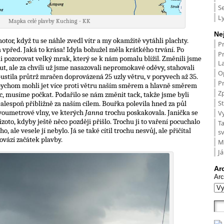
S
L
Mapka celé plavby Kuching - KK
Ne
motor, když tu se náhle zvedl vítr a my okamžitě vytáhli plachty.
P
 vpřed. Jaká to krása! Idyla bohužel měla krátkého trvání. Po
P
i pozorovat velký mrak, který se k nám pomalu blížil. Změnili jsme
L
t, ale za chvíli už jsme nasazovali nepromokavé oděvy, stahovali
O
stila průtrž mračen doprovázená 25 uzly větru, v poryvech až 35.
Pr
abychom mohli jet více proti větru naším směrem a hlavně směrem
Zp
ic, musíme počkat. Podařilo se nám změnit tack, takže jsme byli
St
 alespoň přibližně za naším cílem. Bouřka polevila hned za půl
dvoumetrové vlny, ve kterých
Janna
trochu poskakovala. Janička se
V
zoto, kdyby ještě něco později přišlo. Trochu ji to vaření pocuchalo
T
o, ale vesele jí nebylo. Já se také cítil trochu nesvůj, ale přičítal
s
ovází začátek plavby.
M
Já
Ar
Arc