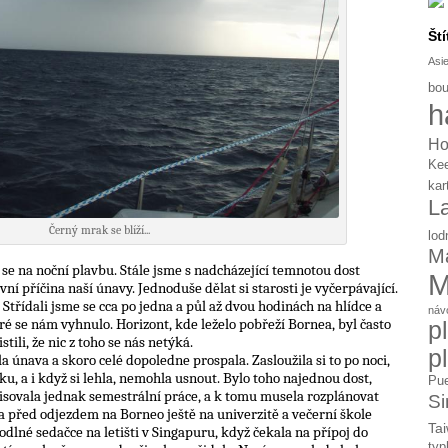
Ští
Asi
bou
h
Ho
Ke
kar
L
Černý mrak se blíží...
lod
Ma
i se na noční plavbu. Stále jsme s nadcházející temnotou dost
M
ní příčina naší únavy. Jednoduše dělat si starosti je vyčerpávající.
 Střídali jsme se cca po jedna a půl až dvou hodinách na hlídce a
náv
ré se nám vyhnulo. Horizont, kde leželo pobřeží Bornea, byl často
p
stili, že nic z toho se nás netýká.
p
 únava a skoro celé dopoledne prospala. Zasloužila si to po noci,
ku, a i když si lehla, nemohla usnout. Bylo toho najednou dost,
Pue
isovala jednak semestrální práce, a k tomu musela rozplánovat
Si
a před odjezdem na Borneo ještě na univerzitě a večerní škole
Tai
odlné sedačce na letišti v Singapuru, když čekala na přípoj do
typ