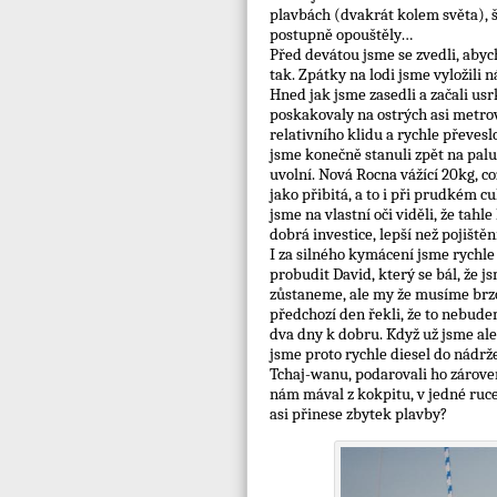
plavbách (dvakrát kolem světa), š
postupně opouštěly…
Před devátou jsme se zvedli, abych
tak. Zpátky na lodi jsme vyložili 
Hned jak jsme zasedli a začali usr
poskakovaly na ostrých asi metrový
relativního klidu a rychle převesl
jsme konečně stanuli zpět na pal
uvolní. Nová Rocna vážící 20kg, co
jako přibitá, a to i při prudkém c
jsme na vlastní oči viděli, že tahl
dobrá investice, lepší než pojištěn
I za silného kymácení jsme rychle
probudit David, který se bál, že j
zůstaneme, ale my že musíme brzo r
předchozí den řekli, že to nebude
dva dny k dobru. Když už jsme ale 
jsme proto rychle diesel do nádrže
Tchaj-wanu, podarovali ho zárove
nám mával z kokpitu, v jedné ruce 
asi přinese zbytek plavby?