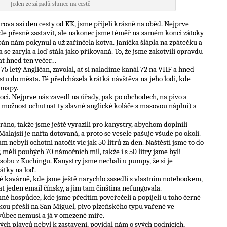
Jeden ze západů slunce na cestě
ova asi den cesty od KK, jsme přijeli krásně na oběd. Nejprve
kde přesně zastavit, ale nakonec jsme téměř na samém konci zátoky
 pán nám pokynul a už zařinčela kotva. Janička šlápla na zpátečku a
se zaryla a loď stála jako přikovaná. To, že jsme zakotvili opravdu
at hned ten večer…
 75 letý Angličan, zavolal, ať si naladíme kanál 72 na VHF a hned
stu do města. Té předcházela krátká návštěva na jeho lodi, kde
 mapy.
oci. Nejprve nás zavedl na úřady, pak po obchodech, na pivo a
 možnost ochutnat ty slavné anglické koláče s masovou náplní) a
ráno, takže jsme ještě vyrazili pro kanystry, abychom doplnili
alajsii je nafta dotovaná, a proto se vesele pašuje všude po okolí.
 nebyli ochotni natočit víc jak 50 litrů za den. Naštěstí jsme to do
, měli pouhých 70 námořních mil, takže i s 50 litry jsme byli
ásobu z Kuchingu. Kanystry jsme nechali u pumpy, že si je
átky na loď.
é kavárně, kde jsme ještě narychlo zasedli s vlastním notebookem,
t jeden email čínsky, a jim tam čínština nefungovala.
né hospůdce, kde jsme předtím poveřečeli a popíjeli u toho černé
kou přešli na San Miguel, pivo plzeňského typu vařené ve
 vůbec nemusí a já v omezené míře.
ých plavců nebyl k zastavení, povídal nám o svých podnicích,