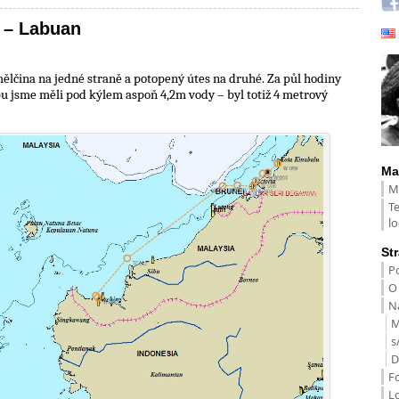
 – Labuan
ělčina na jedné straně a potopený útes na druhé. Za půl hodiny
bu jsme měli pod kýlem aspoň 4,2m vody – byl totiž 4 metrový
Ma
M
T
lo
St
Po
O
Na
M
s
D
F
L