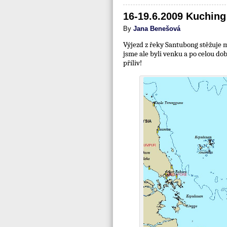
16-19.6.2009 Kuching
By
Jana Benešová
Výjezd z řeky Santubong stěžuje m
jsme ale byli venku a po celou do
příliv!