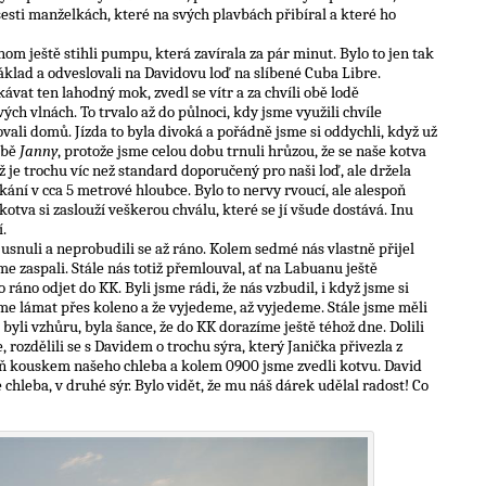
esti manželkách, které na svých plavbách přibíral a které ho
om ještě stihli pumpu, která zavírala za pár minut. Bylo to jen tak
náklad a odveslovali na Davidovu loď na slíbené Cuba Libre.
kávat ten lahodný mok, zvedl se vítr a za chvíli obě lodě
ch vlnách. To trvalo až do půlnoci, kdy jsme využili chvíle
ovali domů. Jízda to byla divoká a pořádně jsme si oddychli, když už
ubě
Janny
, protože jsme celou dobu trnuli hrůzou, že se naše kotva
ž je trochu víc než standard doporučený pro naši loď, ale držela
ukání v cca 5 metrové hloubce. Bylo to nervy rvoucí, ale alespoň
e kotva si zaslouží veškerou chválu, které se jí všude dostává. Inu
í.
 usnuli a neprobudili se až ráno. Kolem sedmé nás vlastně přijel
sme zaspali. Stále nás totiž přemlouval, ať na Labuanu ještě
áno odjet do KK. Byli jsme rádi, že nás vzbudil, i když jsme si
me lámat přes koleno a že vyjedeme, až vyjedeme. Stále jsme měli
byli vzhůru, byla šance, že do KK dorazíme ještě téhož dne. Dolili
, rozdělili se s Davidem o trochu sýra, který Janička přivezla z
ň kouskem našeho chleba a kolem 0900 jsme zvedli kotvu. David
chleba, v druhé sýr. Bylo vidět, že mu náš dárek udělal radost! Co