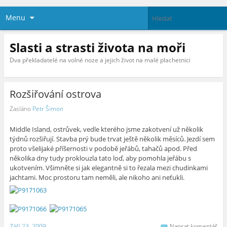
Menu
Slasti a strasti života na moři
Dva překladatelé na volné noze a jejich život na malé plachetnici
Rozšiřování ostrova
Zasláno
Petr Šimon
Middle Island, ostrůvek, vedle kterého jsme zakotvení už několik
týdnů rozšiřují. Stavba prý bude trvat ještě několik měsíců. Jezdí sem
proto všelijaké příšernosti v podobě jeřábů, tahačů apod. Před
několika dny tudy proklouzla tato loď, aby pomohla jeřábu s
ukotvením. Všimněte si jak elegantně si to řezala mezi chudinkami
jachtami. Moc prostoru tam neměli, ale nikoho ani neťukli.
Září 23, 2009
Napsat komentář