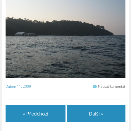
Duben 11, 2009
Napsat komentář
« Předchozí
Další »