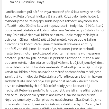
Na bóji u ostrůvku Paya
(Janička) Kolem půl páté se Paya znatelně přiblížila a ozvaly se naše
žaludky. Péťa převzal hlídku a já šla vařit. Když bylo rizoto hotové,
rozhodli jsme se, že nejlepší bude nejprve zakotvit, abychom se v
případě neúspěšného kotvení nepozvraceli – tedy hlavně Péťa, který
bude muset obsluhovat kotvu nebo lana. Večeře tedy zůstala v hrnci
a my úzkostlivě sledovali blížící se ostrov. Podle mapy měla být u
ostrova mělčina hluboká pět až šest metrů, kde se podle Sailing
directions dá kotvit. Začali jsme rozeznávat stavení a kontury
pobřeží. Zahlédli jsme i kotevní bóje. Nakonec jsme se rozhodli
nastartovat motor, protože pod plachtami si nejsme v omezeném
prostoru ještě tak jistí, pomalu se přiblížit a rozhodnout, zda a kde
budeme kotvit, nebo zda se raději přivážeme k bóji. Už jsme byli dost
blízko břehu a hloubka stále neklesala. Rozhodli jsme raději pro bóji,
kotvit tak blízko břehu na navíc poměrně nechráněném místě jsme
zamítli. Já kormidlovala, Péťa stál na přídi připraven s lodním hákem
zachytit tlusté lano od bóje. Byli jsme dost napjatí – další z našich
prvních námořnických krůčků! Ještě nikdy jsme kotevní bóji
nechytali. Péťovi se podařilo lano zachytit, ale jeli jsme příliš rychle a
hák se mu nepodařilo rychle z lana uvolnit, tak ho musel pustit.
Nejprve jsme tedy udělali piruetku na záchranu háku. Dvakrát jsme
ho museli obkroužit, než se ho Péťovi podařilo zachytit. Znovu, teď
mnohem pomaleji jsem najížděla na bóji, Brumla trochu vrčel,