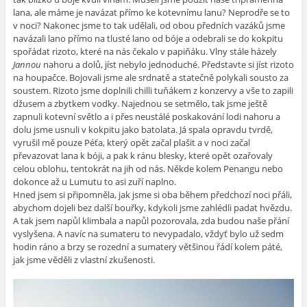
lana, ale máme je navázat přímo ke kotevnímu lanu? Neprodře se to
v noci? Nakonec jsme to tak udělali, od obou předních vazáků jsme
navázali lano přímo na tlusté lano od bóje a odebrali se do kokpitu
spořádat rizoto, které na nás čekalo v papiňáku. Vlny stále házely
Jannou
nahoru a dolů, jíst nebylo jednoduché. Představte si jíst rizoto
na houpačce. Bojovali jsme ale srdnatě a statečně polykali sousto za
soustem. Rizoto jsme doplnili chilli tuňákem z konzervy a vše to zapili
džusem a zbytkem vodky. Najednou se setmělo, tak jsme ještě
zapnuli kotevní světlo a i přes neustálé poskakování lodi nahoru a
dolu jsme usnuli v kokpitu jako batolata. Já spala opravdu tvrdě,
vyrušil mě pouze Péťa, který opět začal plašit a v noci začal
převazovat lana k bóji, a pak k ránu blesky, které opět ozařovaly
celou oblohu, tentokrát na jih od nás. Někde kolem Penangu nebo
dokonce až u Lumutu to asi zuří naplno.
Hned jsem si připomněla, jak jsme si oba během předchozí noci přáli,
abychom dojeli bez další bouřky, kdykoli jsme zahlédli padat hvězdu.
A tak jsem napůl klimbala a napůl pozorovala, zda budou naše přání
vyslyšena. A navíc na sumateru to nevypadalo, vždyť bylo už sedm
hodin ráno a brzy se rozední a sumatery většinou řádí kolem páté,
jak jsme věděli z vlastní zkušenosti.