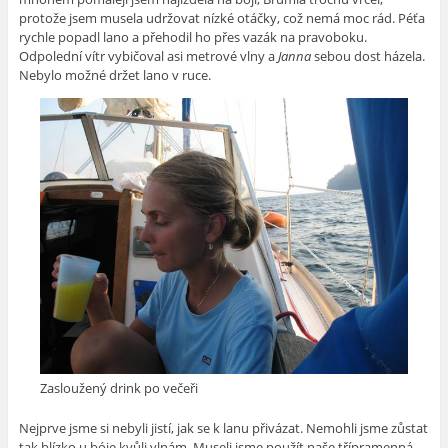
protože jsem musela udržovat nízké otáčky, což nemá moc rád. Péťa
rychle popadl lano a přehodil ho přes vazák na pravoboku.
Odpolední vítr vybičoval asi metrové vlny a
Janna
sebou dost házela.
Nebylo možné držet lano v ruce.
Zasloužený drink po večeři
Nejprve jsme si nebyli jistí, jak se k lanu přivázat. Nemohli jsme zůstat
tak blízko u bóje kvůli vlnám. Museli jsme použít naše třípramenná