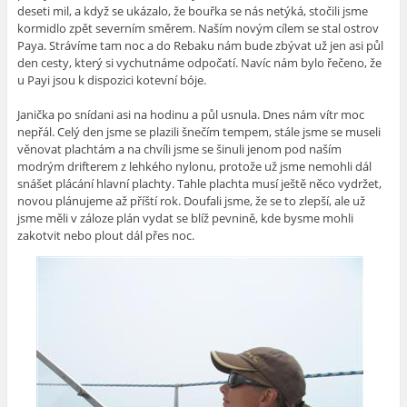
deseti mil, a když se ukázalo, že bouřka se nás netýká, stočili jsme
kormidlo zpět severním směrem. Naším novým cílem se stal ostrov
Paya. Strávíme tam noc a do Rebaku nám bude zbývat už jen asi půl
den cesty, který si vychutnáme odpočatí. Navíc nám bylo řečeno, že
u Payi jsou k dispozici kotevní bóje.
Janička po snídani asi na hodinu a půl usnula. Dnes nám vítr moc
nepřál. Celý den jsme se plazili šnečím tempem, stále jsme se museli
věnovat plachtám a na chvíli jsme se šinuli jenom pod naším
modrým drifterem z lehkého nylonu, protože už jsme nemohli dál
snášet plácání hlavní plachty. Tahle plachta musí ještě něco vydržet,
novou plánujeme až příští rok. Doufali jsme, že se to zlepší, ale už
jsme měli v záloze plán vydat se blíž pevnině, kde bysme mohli
zakotvit nebo plout dál přes noc.