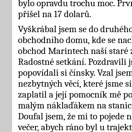
bylo opravdu trochu moc. Prv
přišel na 17 dolarů.
Vyškrábal jsem se do druhého
obchodního domu, kde se nac
obchod Marintech naší staré 
Radostné setkání. Pozdravili j
popovídali si čínsky. Vzal jsem
nezbytných věcí, které jsme si
zaplatil a její pomocník mě p
malým náklaďákem na stanici
Doufal jsem, že mi to pojede 
večer, abych ráno byl u traje