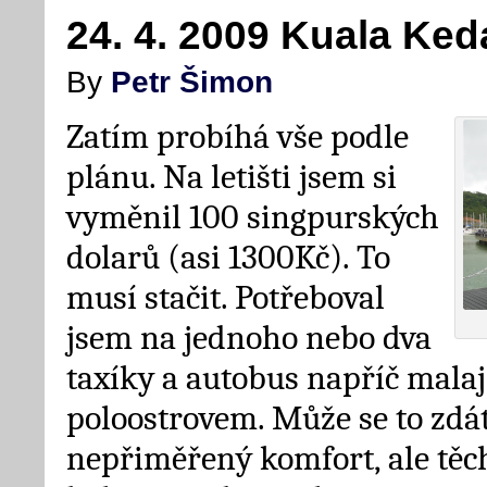
24. 4. 2009 Kuala Ked
By
Petr Šimon
Zatím probíhá vše podle
plánu. Na letišti jsem si
vyměnil 100 singpurských
dolarů (asi 1300Kč). To
musí stačit. Potřeboval
jsem na jednoho nebo dva
taxíky a autobus napříč mal
poloostrovem. Může se to zdát
nepřiměřený komfort, ale těc