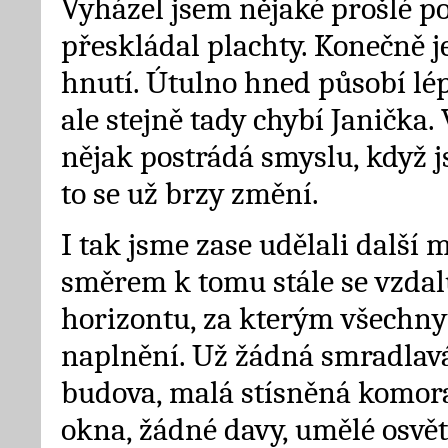
Vyházel jsem nějaké prošlé po
přeskládal plachty. Konečně j
hnutí. Útulno hned působí lé
ale stejně tady chybí Janička.
nějak postrádá smyslu, když j
to se už brzy změní.
I tak jsme zase udělali další 
směrem k tomu stále se vzdal
horizontu, za kterým všechny
naplnění. Už žádná smradla
budova, malá stísněná komora
okna, žádné davy, umělé osvět