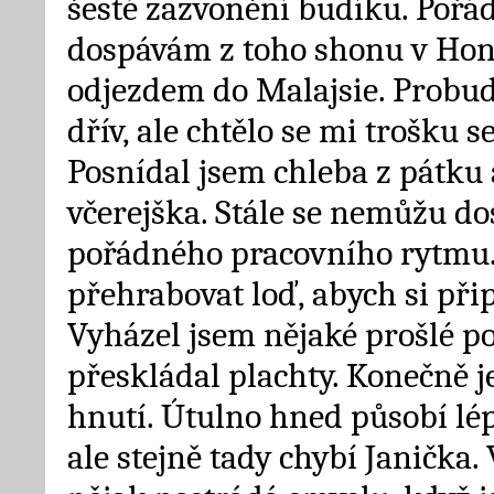
šesté zazvonění budíku. Pořád
dospávám z toho shonu v Ho
odjezdem do Malajsie. Probud
dřív, ale chtělo se mi trošku se
Posnídal jsem chleba z pátku a
včerejška. Stále se nemůžu do
pořádného pracovního rytmu. 
přehrabovat loď, abych si přip
Vyházel jsem nějaké prošlé po
přeskládal plachty. Konečně j
hnutí. Útulno hned působí lé
ale stejně tady chybí Janička.