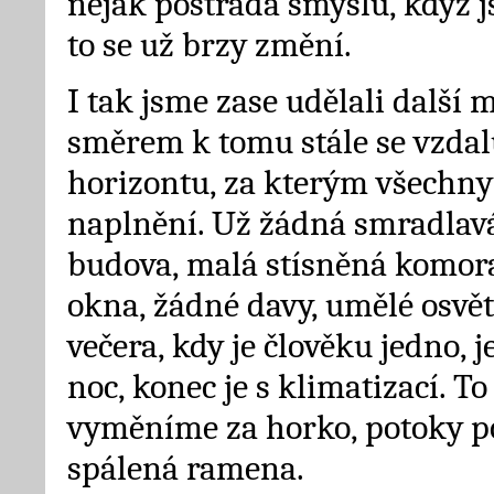
nějak postrádá smyslu, když j
to se už brzy změní.
I tak jsme zase udělali další 
směrem k tomu stále se vzdal
horizontu, za kterým všechny
naplnění. Už žádná smradla
budova, malá stísněná komora
okna, žádné davy, umělé osvět
večera, kdy je člověku jedno, j
noc, konec je s klimatizací. To
vyměníme za horko, potoky p
spálená ramena.