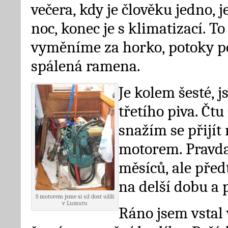
večera, kdy je člověku jedno, j
noc, konec je s klimatizací. To
vyměníme za horko, potoky p
spálená ramena.
Je kolem šesté, j
třetího piva. Čtu
snažím se přijít n
motorem. Pravda
měsíců, ale před
na delší dobu a 
S motorem jsme si už dost užili
v Lumutu
Ráno jsem vstal