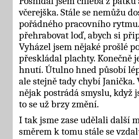
Posnídal jsem chleba z pátku a
včerejška. Stále se nemůžu do
pořádného pracovního rytmu. 
přehrabovat loď, abych si přip
Vyházel jsem nějaké prošlé po
přeskládal plachty. Konečně j
hnutí. Útulno hned působí lé
ale stejně tady chybí Janička.
nějak postrádá smyslu, když j
to se už brzy změní.
I tak jsme zase udělali další 
směrem k tomu stále se vzdal