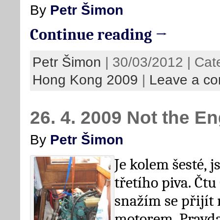
By
Petr Šimon
Continue reading →
Petr Šimon
| 30/03/2012 | Cat
Hong Kong 2009
|
Leave a c
26. 4. 2009 Not the E
By
Petr Šimon
Je kolem šesté, j
třetího piva. Čtu
snažím se přijít n
motorem. Pravda