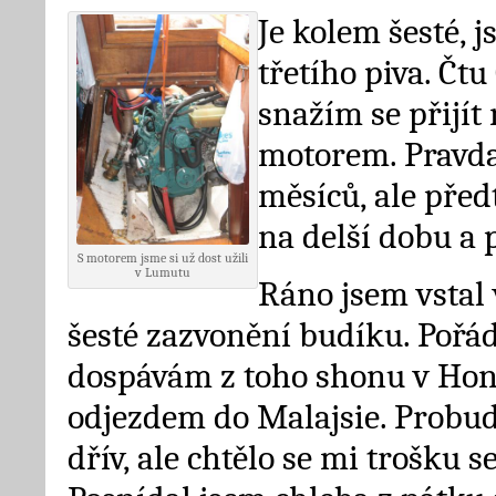
Je kolem šesté, j
třetího piva. Čtu
snažím se přijít n
motorem. Pravda
měsíců, ale před
na delší dobu a 
S motorem jsme si už dost užili
v Lumutu
Ráno jsem vstal
šesté zazvonění budíku. Pořád
dospávám z toho shonu v Ho
odjezdem do Malajsie. Probud
dřív, ale chtělo se mi trošku se