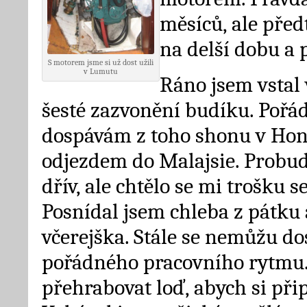
měsíců, ale před
na delší dobu a 
S motorem jsme si už dost užili
v Lumutu
Ráno jsem vstal
šesté zazvonění budíku. Pořád
dospávám z toho shonu v Ho
odjezdem do Malajsie. Probud
dřív, ale chtělo se mi trošku se
Posnídal jsem chleba z pátku a
včerejška. Stále se nemůžu do
pořádného pracovního rytmu. 
přehrabovat loď, abych si přip