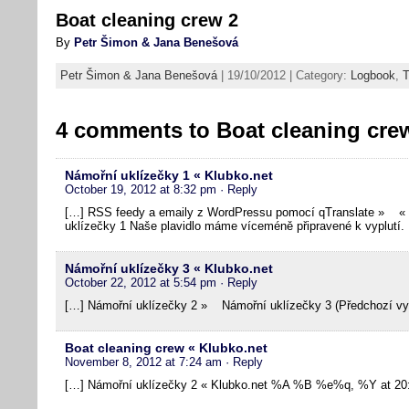
Boat cleaning crew 2
By
Petr Šimon & Jana Benešová
Petr Šimon & Jana Benešová
| 19/10/2012 | Category:
Logbook
,
T
4 comments to
Boat cleaning cre
Námořní uklízečky 1 « Klubko.net
October 19, 2012 at 8:32 pm
· Reply
[…] RSS feedy a emaily z WordPressu pomocí qTranslate » « 
uklízečky 1 Naše plavidlo máme víceméně připravené k vyplutí.
Námořní uklízečky 3 « Klubko.net
October 22, 2012 at 5:54 pm
· Reply
[…] Námořní uklízečky 2 » Námořní uklízečky 3 (Předchozí vy
Boat cleaning crew « Klubko.net
November 8, 2012 at 7:24 am
· Reply
[…] Námořní uklízečky 2 « Klubko.net %A %B %e%q, %Y at 20: