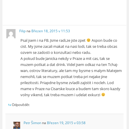
Filip
na
Březen 18, 2015 v 11:53
Psal jsem i na FB. Jsme radi,ze jste zpet
Aspon bude co
cist. My jsme zacali makat na nasi lodi, tak se treba obcas
ozvem se zadosti o konzultaci nebo radu.
A pokud bude Janicka nekdy v Praze a mit cas, tak se
muzem potkat a dat drink. Videl jsem odkaz na ten Tchaj-
wan, ostrov literatury, ale tam my bysme s malym Matejem
nemohli, tak se muzem potkat treba pri nejake jine
prilezitosti. Priapdne bysme zvladli zajistit i nocleh. Lod
mame v Praze na Cisarske louce a budem tam skoro kazdy
volny vikend, tak treba muzem i udelat exkurzi
Odpovědět
Petr Šimon
na
Březen 19, 2015 v 03:58