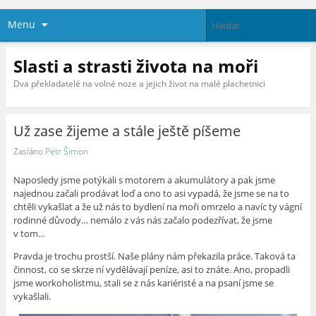
Menu
Slasti a strasti života na moři
Dva překladatelé na volné noze a jejich život na malé plachetnici
Už zase žijeme a stále ještě píšeme
Zasláno
Petr Šimon
Naposledy jsme potýkali s motorem a akumulátory a pak jsme
najednou začali prodávat loď a ono to asi vypadá, že jsme se na to
chtěli vykašlat a že už nás to bydlení na moři omrzelo a navíc ty vágní
rodinné důvody… nemálo z vás nás začalo podezřívat, že jsme
v tom…
Pravda je trochu prostší. Naše plány nám překazila práce. Taková ta
činnost, co se skrze ní vydělávají peníze, asi to znáte. Ano, propadli
jsme workoholistmu, stali se z nás kariéristé a na psaní jsme se
vykašlali.