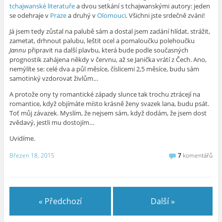
tchajwanské literatuře
a dvou setkání s tchajwanskými autory: jeden
se odehraje v
Praze
a druhý v
Olomouci
. Všichni jste srdečně zváni!
Já jsem tedy zůstal na palubě sám a dostal jsem zadání hlídat, strážit,
zametat, drhnout palubu, leštit ocel a pomaloučku polehoučku
Jannu
připravit na další plavbu, která bude podle současných
prognostik zahájena někdy v červnu, až se Janička vrátí z Čech. Ano,
nemýlíte se: celé dva a půl měsíce, číslicemi 2,5 měsíce, budu sám
samotinký vzdorovat živlům…
A protože ony ty romantické západy slunce tak trochu ztrácejí na
romantice, když objímáte místo krásně ženy svazek lana, budu psát.
Toť můj závazek. Myslím, že nejsem sám, když dodám, že jsem dost
zvědavý, jestli mu dostojím…
Uvidíme.
Březen 18, 2015
7
komentářů
« Předchozí
Další »