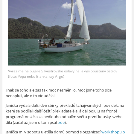
Vyrážíme na bujaré Silvestrovské oslavy na jakýsi opuštěný ostrov
(foto: Pepa nebo Blanka, s/y Argo)
Jinak se toho ale zas tak moc nezměnilo. Moc jsme toho sice
nenapluli, ale o to víc udělali.
Janička vydala další dvě sbírky překladů tchajwanských povídek, na
které se podíleli další čeští překladatelé a já dál bojuju na frontě
programátorské a za nedlouho odhalím světu první kousky svého
díla (začal už jsem o tom psát
zde
).
Janička mi v sobotu uletěla domů pomoci s organizací
workshopu o