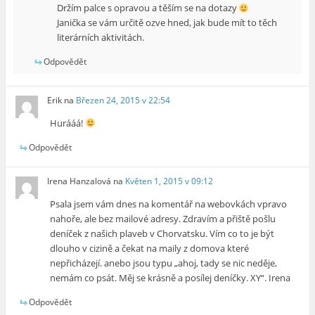
Držím palce s opravou a těším se na dotazy
Janička se vám určitě ozve hned, jak bude mít to těch
literárních aktivitách.
Odpovědět
Erik
na
Březen 24, 2015 v 22:54
Hurááá!
Odpovědět
Irena Hanzalová
na
Květen 1, 2015 v 09:12
Psala jsem vám dnes na komentář na webovkách vpravo
nahoře, ale bez mailové adresy. Zdravím a přiště pošlu
deníček z našich plaveb v Chorvatsku. Vím co to je být
dlouho v cizině a čekat na maily z domova které
nepřicházejí. anebo jsou typu „ahoj, tady se nic neděje,
nemám co psát. Měj se krásně a posílej deníčky. XY“. Irena
Odpovědět