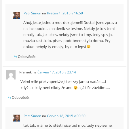
Petr Šimon
na
Květen 1, 2015 v 16:59
Ahoj. Jeste jednou moc dekujeme!!! Dostali jsme zpravu
na facebooku a na denik se tesime. Nekdy je to s temi
emaily tak, jak pises, nekdy jsme to i my, tedy spis ja,
muzka cast, kdo, pise v podobnem stylu domu. Pry
dokud nebyly ty emajly, bylo to lepsi
Odpovědět
Přemek
na
Červen 17, 2015 v 23:14
Velmi milé překvapení,že jste s s/y Janou nadále,…i
když….nikdy není nikdy,že ano
a já tiše závidím,….
Odpovědět
Petr Šimon
na
Červen 18, 2015 v 00:30
tak tak, máme to štěstí. sice teď moc tady nepiseme,