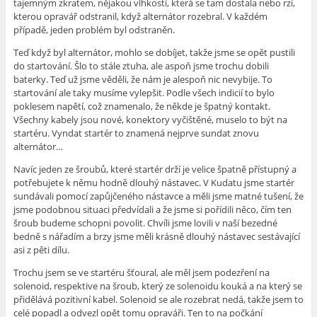
tajemným zkratem, nějakou vlhkostí, která se tam dostala nebo rzí,
kterou opravář odstranil, když alternátor rozebral. V každém
případě, jeden problém byl odstraněn.
Teď když byl alternátor, mohlo se dobíjet, takže jsme se opět pustili
do startování. Šlo to stále ztuha, ale aspoň jsme trochu dobili
baterky. Teď už jsme věděli, že nám je alespoň nic nevybije. To
startování ale taky musíme vylepšit. Podle všech indicií to bylo
poklesem napětí, což znamenalo, že někde je špatný kontakt.
Všechny kabely jsou nové, konektory vyčištěné, muselo to být na
startéru. Vyndat startér to znamená nejprve sundat znovu
alternátor…
Navíc jeden ze šroubů, které startér drží je velice špatně přístupný a
potřebujete k němu hodně dlouhý nástavec. V Kudatu jsme startér
sundávali pomocí zapůjčeného nástavce a měli jsme matné tušení, že
jsme podobnou situaci předvídali a že jsme si pořídili něco, čím ten
šroub budeme schopni povolit. Chvíli jsme lovili v naší bezedné
bedně s nářadím a brzy jsme měli krásně dlouhý nástavec sestávající
asi z pěti dílu.
Trochu jsem se ve startéru šťoural, ale měl jsem podezření na
solenoid, respektive na šroub, který ze solenoidu kouká a na který se
přidělává pozitivní kabel. Solenoid se ale rozebrat nedá, takže jsem to
celé popadl a odvezl opět tomu opraváři. Ten to na počkání