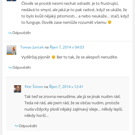
Člověk se prostě nesmí nechat odradit. Je to frustrující,
nedává to smysl, ale jaká je to pak radost, když se ukáže, že
to bylo kvůli nějaký pitomosti… a nebo neukáže… stačí, když
to funguje, člověk zase nemůže rozumět všemu
Odpovědět
Tomas Juricek
na
Říjen 7, 2014 v 04:03
Vyděržaj pijoněr
Ber to tak, že se alespoň nenudíte.
Odpovědět
Petr Šimon
na
Říjen 7, 2014 v 12:41
Tak teď se zrovna nenudíme, ale já se jinak nudim rád.
Teda né rád, ale jsem rád, že se občas nudim, protože
nuda vždycky plodí nějaký zajímavý ideje… někdy lepší,
někdy horší…
Odpovědět