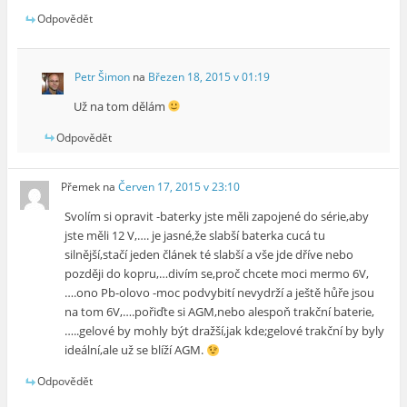
Odpovědět
Petr Šimon
na
Březen 18, 2015 v 01:19
Už na tom dělám
Odpovědět
Přemek
na
Červen 17, 2015 v 23:10
Svolím si opravit -baterky jste měli zapojené do série,aby
jste měli 12 V,…. je jasné,že slabší baterka cucá tu
silnější,stačí jeden článek té slabší a vše jde dříve nebo
později do kopru,…divím se,proč chcete moci mermo 6V,
….ono Pb-olovo -moc podvybití nevydrží a ještě hůře jsou
na tom 6V,….pořiďte si AGM,nebo alespoň trakční baterie,
…..gelové by mohly být dražší,jak kde;gelové trakční by byly
ideální,ale už se blíží AGM.
Odpovědět