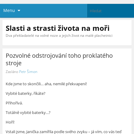
Menu
Slasti a strasti života na moři
Dva překladatelé na volné noze a jejich život na malé plachetnici
Pozvolné odstrojování toho proklatého
stroje
Zasláno
Petr Šimon
Kde jsme to skončili… aha, nemilé překvapení!
Vybité baterky, říkáte?
Přihořívá.
Totálně vybité baterky…?
Hoří!
Vstali jsme, Janička zamířila podle svého zvyku – já vím, co vás teď