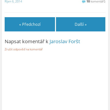
Říjen 6, 2014
10
komentářů
« Předchozí
Další »
Napsat komentář k
Jaroslav Foršt
Zrušit odpověď na komentář