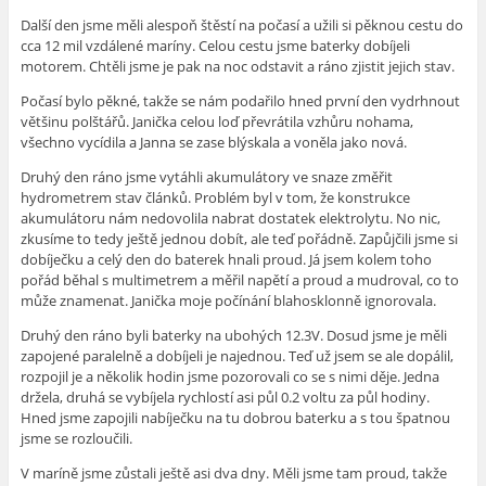
Další den jsme měli alespoň štěstí na počasí a užili si pěknou cestu do
cca 12 mil vzdálené maríny. Celou cestu jsme baterky dobíjeli
motorem. Chtěli jsme je pak na noc odstavit a ráno zjistit jejich stav.
Počasí bylo pěkné, takže se nám podařilo hned první den vydrhnout
většinu polštářů. Janička celou loď převrátila vzhůru nohama,
všechno vycídila a Janna se zase blýskala a voněla jako nová.
Druhý den ráno jsme vytáhli akumulátory ve snaze změřit
hydrometrem stav článků. Problém byl v tom, že konstrukce
akumulátoru nám nedovolila nabrat dostatek elektrolytu. No nic,
zkusíme to tedy ještě jednou dobít, ale teď pořádně. Zapůjčili jsme si
dobíječku a celý den do baterek hnali proud. Já jsem kolem toho
pořád běhal s multimetrem a měřil napětí a proud a mudroval, co to
může znamenat. Janička moje počínání blahosklonně ignorovala.
Druhý den ráno byli baterky na ubohých 12.3V. Dosud jsme je měli
zapojené paralelně a dobíjeli je najednou. Teď už jsem se ale dopálil,
rozpojil je a několik hodin jsme pozorovali co se s nimi děje. Jedna
držela, druhá se vybíjela rychlostí asi půl 0.2 voltu za půl hodiny.
Hned jsme zapojili nabíječku na tu dobrou baterku a s tou špatnou
jsme se rozloučili.
V maríně jsme zůstali ještě asi dva dny. Měli jsme tam proud, takže