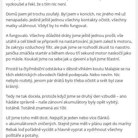
vyzkoušel a řekl, že s tím nic není.
Domů jsem jel trochu zoufalý. Byl jsem v koncích, nic jiného mě už
nenapadalo. Jedině ještě jednou všechny kontakty očistit, všechny
matky utáhnout. Vždyť by to mělo fungovat.
A fungovalo. Všechny důležité dráty jsme ještě jednou prošli, vše
utáhli a celí bledí se připravili na nastartování. Já jsem zalezl k motoru,
že zakryju vzduchový filtr, ale pak jsme se rozhodli zkusit to naostro.
Janička zmáčkla startér a během dvou tří sekund motor naskočil jako
po másle. Koukali jsme na sebe jak u zjevení a byli jsme šťastní.
Prostě ta čtyřměsíční odstávka v děsně vlhkém koutu Malajsie se na
těch elektrických obvodech řádně podepsala. Nebo nevím. Nic
nebylo rozbitý, jenom pár drátů bylo třeba očistit a svět byl zase
krásný.
Tedy ne tak docela, protože když jsme se druhý den vzbudili – ano
hádáte správně – naše zánovní akumulátory byly opět vybitý,
totálně. Totálně znamená asi 10V.
Už jsme toho měli dost. Nejspíš je jeden nebo více článků
v akumulátorech zničených. Stejně jsme měli v plánu zajet do maríny
Rebak loď pořádně vycídit a hlavně vyprat a vydrhnout všechny
polštáře a potahy.