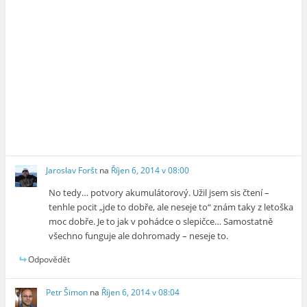
Jaroslav Foršt
na
Říjen 6, 2014 v 08:00
No tedy… potvory akumulátorový. Užil jsem sis čtení –
tenhle pocit „jde to dobře, ale neseje to“ znám taky z letoška
moc dobře. Je to jak v pohádce o slepičce… Samostatně
všechno funguje ale dohromady – neseje to.
Odpovědět
Petr Šimon
na
Říjen 6, 2014 v 08:04