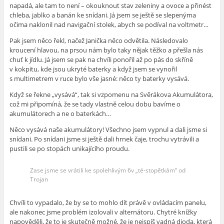
napadá, ale tam to není – okouknout stav zeleniny a ovoce a přinést
chleba, jablko a banán ke snídani. Já jsem se ještě se slepenýma
očima naklonil nad navigační stolek, abych se podíval na voltmetr…
Pak jsem něco řekl, načež Janička něco odvětila. Následovalo
kroucení hlavou, na prsou nám bylo taky nějak těžko a přešla nás
chuť k jídlu. Já jsem se pak na chvíli ponořil až po pás do skříně
v kokpitu, kde jsou ukryté baterky a když jsem se vynořil
s multimetrem v ruce bylo vše jasné: něco ty baterky vysává.
Když se řekne „vysává“, tak si vzpomenu na Svěrákova Akumulátora,
což mi připomíná, že se tady vlastně celou dobu bavíme o
akumulátorech a ne o baterkách…
Něco vysává naše akumulátory! Všechno jsem vypnul a dali jsme si
snídani. Po snídani jsme si ještě dali hrnek čaje, trochu vytrávili a
pustili se po stopách unikajícího proudu.
Zase jsme se vrátili ke spolehlivým 6v „té-stopětkám“ od
Trojan
Chvíli to vypadalo, že by se to mohlo dít právě v ovládacím panelu,
ale nakonec jsme problém izolovali v alternátoru. Chytré knížky
napověděli, že to je skutečně možné, že je nejspíš vadná dioda, která