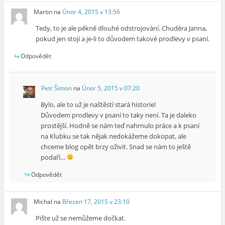
Martin
na
Únor 4, 2015 v 13:56
Tedy, to je ale pěkně dlouhé odstrojování. Chuděra Janna,
pokud jen stojí a je-li to důvodem takové prodlevy v psaní.
Odpovědět
Petr Šimon
na
Únor 5, 2015 v 07:20
Bylo, ale to už je naštěstí stará historie!
Důvodem prodlevy v psaní to taky není. Ta je daleko
prostější. Hodně se nám teď nahrnulo práce a k psaní
na Klubku se tak nějak nedokážeme dokopat, ale
chceme blog opět brzy oživit. Snad se nám to ještě
podaří…
Odpovědět
Michal
na
Březen 17, 2015 v 23:10
Pište už se nemůžeme dočkat.