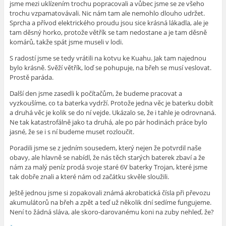
jsme mezi uklízením trochu popracovali a vůbec jsme se ze všeho
trochu vzpamatovávali. Nic nám tam ale nemohlo dlouho udržet.
Sprcha a přívod elektrického proudu jsou sice krásná lákadla, ale je
tam děsný horko, protože větřík se tam nedostane a je tam děsně
komárů, takže spát jsme museli v lodi.
S radostí jsme se tedy vrátili na kotvu ke Kuahu. Jak tam najednou
bylo krásně. Svěží větřík, loď se pohupuje, na břeh se musí veslovat.
Prostě paráda.
Další den jsme zasedli k počítačům, že budeme pracovat a
vyzkoušíme, co ta baterka vydrží. Protože jedna věc je baterku dobít
a druhá věc je kolik se do ní vejde. Ukázalo se, že i tahle je odrovnaná.
Ne tak katastrofálně jako ta druhá, ale po pár hodinách práce bylo
jasné, že se i s ní budeme muset rozloučit.
Poradili jsme se z jedním sousedem, který nejen že potvrdil naše
obavy, ale hlavně se nabídl, že nás těch starých baterek zbaví a že
nám za malý peníz prodá svoje staré 6V baterky Trojan, které jsme
tak dobře znali a které nám od začátku skvěle sloužili.
Ještě jednou jsme si zopakovali známá akrobatická čísla při převozu
akumulátorů na břeh a zpět a teď už několik dní sedíme fungujeme.
Není to žádná sláva, ale skoro-darovanému koni na zuby nehleď, že?