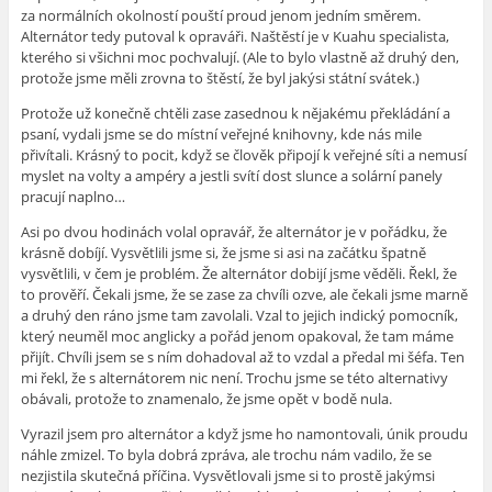
za normálních okolností pouští proud jenom jedním směrem.
Alternátor tedy putoval k opraváři. Naštěstí je v Kuahu specialista,
kterého si všichni moc pochvalují. (Ale to bylo vlastně až druhý den,
protože jsme měli zrovna to štěstí, že byl jakýsi státní svátek.)
Protože už konečně chtěli zase zasednou k nějakému překládání a
psaní, vydali jsme se do místní veřejné knihovny, kde nás mile
přivítali. Krásný to pocit, když se člověk připojí k veřejné síti a nemusí
myslet na volty a ampéry a jestli svítí dost slunce a solární panely
pracují naplno…
Asi po dvou hodinách volal opravář, že alternátor je v pořádku, že
krásně dobíjí. Vysvětlili jsme si, že jsme si asi na začátku špatně
vysvětlili, v čem je problém. Že alternátor dobijí jsme věděli. Řekl, že
to prověří. Čekali jsme, že se zase za chvíli ozve, ale čekali jsme marně
a druhý den ráno jsme tam zavolali. Vzal to jejich indický pomocník,
který neuměl moc anglicky a pořád jenom opakoval, že tam máme
přijít. Chvíli jsem se s ním dohadoval až to vzdal a předal mi šéfa. Ten
mi řekl, že s alternátorem nic není. Trochu jsme se této alternativy
obávali, protože to znamenalo, že jsme opět v bodě nula.
Vyrazil jsem pro alternátor a když jsme ho namontovali, únik proudu
náhle zmizel. To byla dobrá zpráva, ale trochu nám vadilo, že se
nezjistila skutečná příčina. Vysvětlovali jsme si to prostě jakýmsi