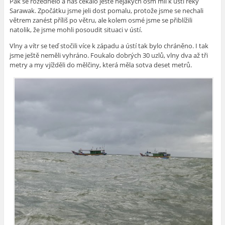
Pak se rozednělo a nás čekalo ještě nějakých osm mil k ústí řeky
Sarawak. Zpočátku jsme jeli dost pomalu, protože jsme se nechali
větrem zanést příliš po větru, ale kolem osmé jsme se přiblížili
natolik, že jsme mohli posoudit situaci v ústí.
Vlny a vítr se teď stočili více k západu a ústí tak bylo chráněno. I tak
jsme ještě neměli vyhráno. Foukalo dobrých 30 uzlů, vlny dva až tři
metry a my vjížděli do mělčiny, která měla sotva deset metrů.