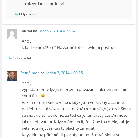
rok vydaří co nejlépe!
Odpovědět
Michal
na
Leden 2, 2014 v 22:14
Ahoj,
k lodi se nevážete? Na žádné fotce nevidím postroje.
Odpovědět
Petr Šimon
na
Leden 3, 2014 v 00:25
Ahoj,
vypadáto, že když jsme zrovna přivázaní, tak nemáme moc
chuti fotit
Vážeme se většinou v noci, když jsou větší vlny a „cítíme
potřebu“ se přivázat. To je možná trochu vágní, ale většinou
se snadno schodneme, že teď už je ten pravý čas. Asi něco
jako s réfováním. Když mám pocit, že už by to chtělo, tak je
většinou nejvyšší čas ty plachty zmenšit.
Když jdu na příď měnit plachty při bouřce, většinou se