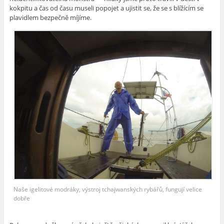
kokpitu a čas od času museli popojet a ujistit se, že se s blížícím se
plavidlem bezpečně míjíme.
Naše igelitové modráky, výstroj tchajwanských rybářů, fungují velice
dobře