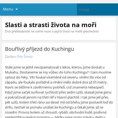
Menu
Slasti a strasti života na moři
Dva překladatelé na volné noze a jejich život na malé plachetnici
Bouřlivý příjezd do Kuchingu
Zasláno
Petr Šimon
Stále jsme se ještě nevzpamatovali z lekce, kterou jsme dostali u
Mukahu. Dostaneme se my vůbec do toho Kuchingu? I tam musíme
vplout do řeky. Vítr foukal víceméně od severu, vlnění šlo více od
západu, ale foukalo pořádně a vlnění mělo dobré dva až tři metry.
Navíc se blížíme k závětrnému pobřeží, což znamená nebezpečí.
Když jsme začali surfovat rychlostí přes sedm uzlů, skasali jsme genu
a pokračovali jenom na třetí réf v hlavní plachtě. I tak jsme jeli přes
pět uzlů. Kolem třetí ráno asi deset mil od břehu jsme postavili loď do
drifu, nechali se pomalu unášet ke Kuchingu a čekali jsme, až se
rozední. Provoz kolem už zhoustl, rybáři, obchodní lodě, podivná
neidentifikovatelná monstra — hlídky jsme proto trávili v dešti v