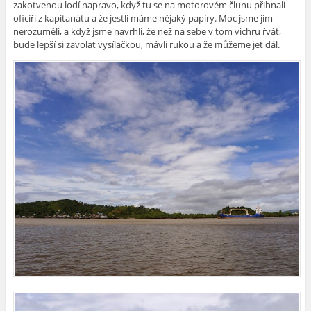
zakotvenou lodí napravo, když tu se na motorovém člunu přihnali
oficíři z kapitanátu a že jestli máme nějaký papíry. Moc jsme jim
nerozuměli, a když jsme navrhli, že než na sebe v tom vichru řvát,
bude lepší si zavolat vysílačkou, mávli rukou a že můžeme jet dál.