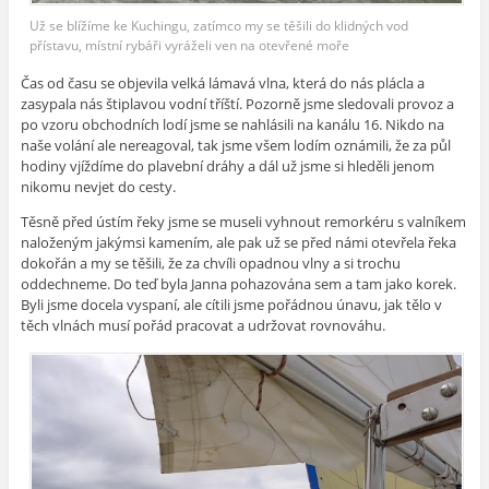
Už se blížíme ke Kuchingu, zatímco my se těšili do klidných vod
přístavu, místní rybáři vyráželi ven na otevřené moře
Čas od času se objevila velká lámavá vlna, která do nás plácla a
zasypala nás štiplavou vodní tříští. Pozorně jsme sledovali provoz a
po vzoru obchodních lodí jsme se nahlásili na kanálu 16. Nikdo na
naše volání ale nereagoval, tak jsme všem lodím oznámili, že za půl
hodiny vjíždíme do plavební dráhy a dál už jsme si hleděli jenom
nikomu nevjet do cesty.
Těsně před ústím řeky jsme se museli vyhnout remorkéru s valníkem
naloženým jakýmsi kamením, ale pak už se před námi otevřela řeka
dokořán a my se těšili, že za chvíli opadnou vlny a si trochu
oddechneme. Do teď byla Janna pohazována sem a tam jako korek.
Byli jsme docela vyspaní, ale cítili jsme pořádnou únavu, jak tělo v
těch vlnách musí pořád pracovat a udržovat rovnováhu.