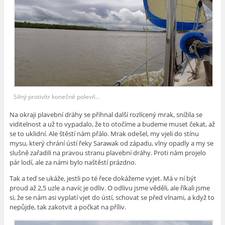
Silný protivítr konečně polevil...
Na okraji plavební dráhy se přihnal další rozlícený mrak, snížila se
viditelnost a už to vypadalo, že to otočíme a budeme muset čekat, až
se to uklidní. Ale štěstí nám přálo. Mrak odešel, my vjeli do stínu
mysu, který chrání ústí řeky Sarawak od západu, vlny opadly a my se
slušně zařadili na pravou stranu plavební dráhy. Proti nám projelo
pár lodí, ale za námi bylo naštěstí prázdno.
Tak a teď se ukáže, jestli po té řece dokážeme vyjet. Má v ní být
proud až 2,5 uzle a navíc je odliv. O odlivu jsme věděli, ale říkali jsme
si, že se nám asi vyplatí vjet do ústí, schovat se před vlnami, a když to
nepůjde, tak zakotvit a počkat na příliv.