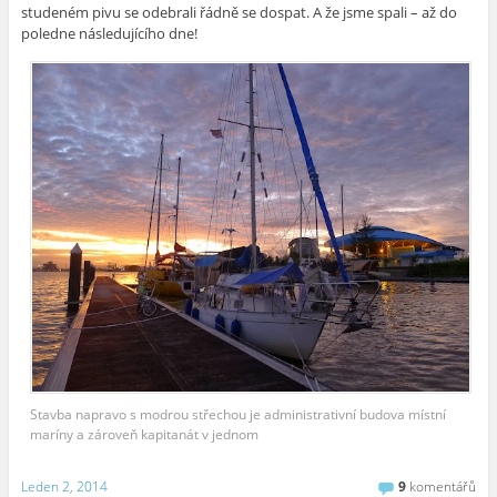
studeném pivu se odebrali řádně se dospat. A že jsme spali – až do
poledne následujícího dne!
Stavba napravo s modrou střechou je administrativní budova místní
maríny a zároveň kapitanát v jednom
Leden 2, 2014
9
komentářů