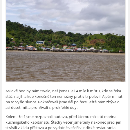
Asi dvě hodiny nám trvalo, než jsme ujeli 4 míle k místu, kde se řeka
stáčí na jih a kde konečně ten nemožný protivítr polevil. A pár minut
na to vyšlo slunce. Pokračovali jsme dál po řece, ještě nám zbývalo
asi deset mil, a prohřívali si prokřehlé údy.
Kolem třetí jsme rozpoznali budovu, před kterou má stát marína
kuchingského kapitanátu. Štědrý večer jsme tedy nakonec přeci jen
strávili v klidu přístavu a po vydatné večeři v indické restauraci a