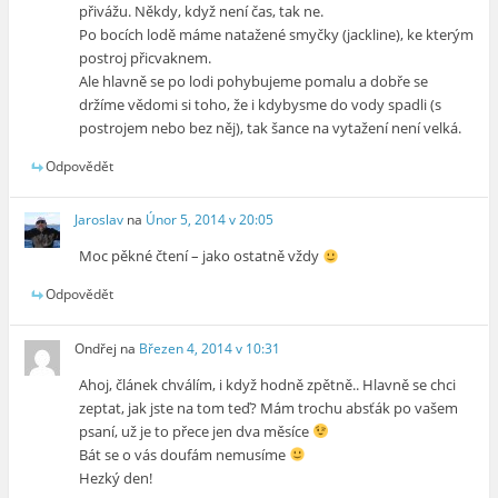
přivážu. Někdy, když není čas, tak ne.
Po bocích lodě máme natažené smyčky (jackline), ke kterým
postroj přicvaknem.
Ale hlavně se po lodi pohybujeme pomalu a dobře se
držíme vědomi si toho, že i kdybysme do vody spadli (s
postrojem nebo bez něj), tak šance na vytažení není velká.
Odpovědět
Jaroslav
na
Únor 5, 2014 v 20:05
Moc pěkné čtení – jako ostatně vždy
Odpovědět
Ondřej
na
Březen 4, 2014 v 10:31
Ahoj, článek chválím, i když hodně zpětně.. Hlavně se chci
zeptat, jak jste na tom teď? Mám trochu absťák po vašem
psaní, už je to přece jen dva měsíce
Bát se o vás doufám nemusíme
Hezký den!