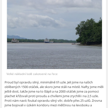
Velké nákladní lodě zakotvené na řece
Proud byl opravdu silný, minimálně tři uzle. Jeli jsme na našich
oblíbených 1500 otáček, ale skoro jsme stáli na místě. Nafty jsme měli
ještě dost, takže jsme na to šlápli a na 2000 otáček jsme za pomoci
plachet křižovali proti proudu a chvílemi jsme zrychlili i na 2,5 uzle.
Proti nám navíc foukal opravdu silný vítr, dobře přes 25 uzlů. Zrovna
jsme bojovali v úzkém koridoru mezi mělčinou na levoboku a