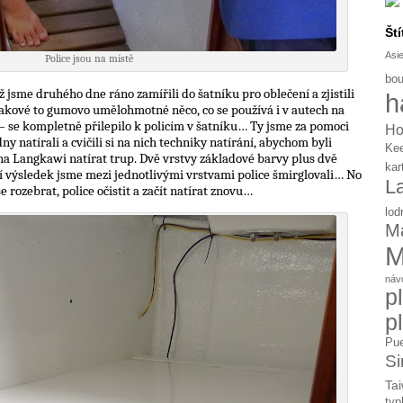
Ští
Asi
Police jsou na místě
bou
ž jsme druhého dne ráno zamířili do šatníku pro oblečení a zjistili
h
takové to gumovo umělohmotné něco, co se používá i v autech na
– se kompletně přilepilo k policím v šatníku… Ty jsme za pomoci
Ho
y natírali a cvičili si na nich techniky natírání, abychom byli
Ke
na Langkawi natírat trup. Dvě vrstvy základové barvy plus dvě
kar
pší výsledek jsme mezi jednotlivými vrstvami police šmirglovali… No
L
 rozebrat, police očistit a začít natírat znovu…
lod
Ma
M
náv
p
p
Pue
Si
Tai
typ