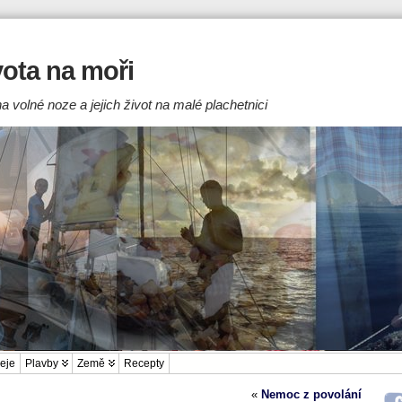
ivota na moři
a volné noze a jejich život na malé plachetnici
eje
Plavby
Země
Recepty
«
Nemoc z povolání