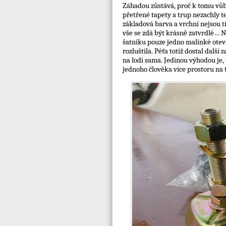
Záhadou zůstává, proč k tomu vůbe
přetřené tapety a trup nezachly t
základová barva a vrchní nejsou t
vše se zdá být krásně zatvrdlé… Ne
šatníku pouze jedno malinké oteví
rozluštila. Péťa totiž dostal dalš
na lodi sama. Jedinou výhodou je
jednoho člověka více prostoru na 