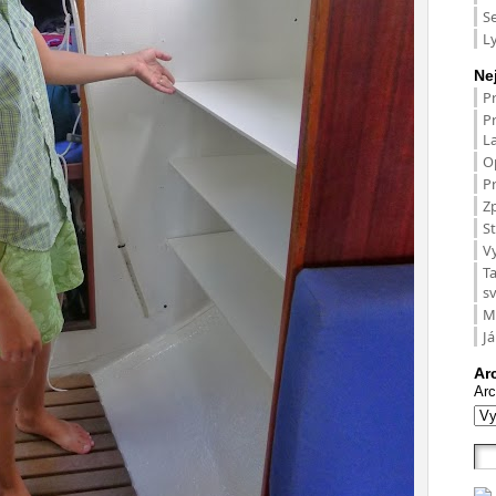
S
L
Ne
P
P
L
O
Pr
Zp
St
V
T
s
M
Já
Ar
Arc