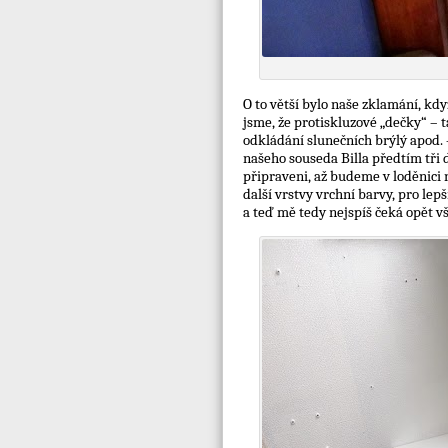
O to větší bylo naše zklamání, kdy
jsme, že protiskluzové „dečky“ – 
odkládání slunečních brýlý apod. 
našeho souseda Billa předtím tři dn
připraveni, až budeme v loděnici 
další vrstvy vrchní barvy, pro le
a teď mě tedy nejspíš čeká opět vše