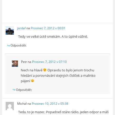
jardaf
na
Prosinec 7, 2012 v 00:01
Tedy ve velké úctě smekám. A to úplně vážně.
Odpovědět
Petr
na
Prosinec 7, 2012 v 07:10
Nech na hlavě
Opravdu to bylo jenom trochu
hledání a porovnávání stejných číslíček a malinko
pájení
Odpovědět
Michal
na
Prosinec 10, 2012 v 05:38
Teda, to je mazec. Popadneš stáre rádio, jeden odpor a máš