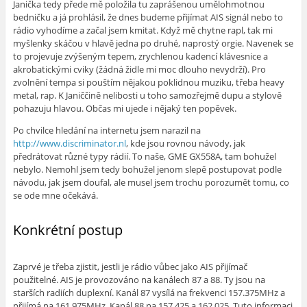
Janička tedy přede mě položila tu zaprášenou umělohmotnou
bedničku a já prohlásil, že dnes budeme přijímat AIS signál nebo to
rádio vyhodíme a začal jsem kmitat. Když mě chytne rapl, tak mi
myšlenky skáčou v hlavě jedna po druhé, naprostý orgie. Navenek se
to projevuje zvýšeným tepem, zrychlenou kadencí klávesnice a
akrobatickými cviky (žádná židle mi moc dlouho nevydrží). Pro
zvolnění tempa si pouštím nějakou poklidnou muziku, třeba heavy
metal, rap. K Janiččině nelibosti u toho samozřejmě dupu a stylově
pohazuju hlavou. Občas mi ujede i nějaký ten popěvek.
Po chvilce hledání na internetu jsem narazil na
http://www.discriminator.nl
, kde jsou rovnou návody, jak
předrátovat různé typy rádií. To naše, GME GX558A, tam bohužel
nebylo. Nemohl jsem tedy bohužel jenom slepě postupovat podle
návodu, jak jsem doufal, ale musel jsem trochu porozumět tomu, co
se ode mne očekává.
Konkrétní postup
Zaprvé je třeba zjistit, jestli je rádio vůbec jako AIS přijímač
použitelné. AIS je provozováno na kanálech 87 a 88. Ty jsou na
starších radiích duplexní. Kanál 87 vysílá na frekvenci 157.375MHz a
přijímá na 161.975MHz. Kanál 88 na 157.425 a 162.025. Tuto informaci