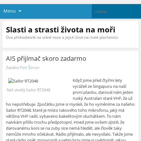
Menu
Slasti a strasti života na moři
Dva překladatelé na volné noze a jejich život na malé plachetnici
AIS přijímač skoro zadarmo
Zasláno
Petr Šimon
Když jsme před čtyřmi lety
vyráželi ze Singapuru na naší
Náš skvělý Sailor RT2048
první plavbu, daroval nám jeden
ruský Australan staré VHF, že už
ho nepotřebuje. Zpočátku jsme si mysleli, že ho vyměníme za našeho
Sailor RT2048, které je místo takového toho mikrofonu, jaký má
většina VHF radií, vybaveno bakelitovým sluchátkem. To nám
naivkám přišlo trochu předpotopní. Hned jsme ovšem zjistili, že
darovanému koni se na zuby sice nemá hledět, ale člověk taky
nemůže mnoho očekávat. Rádio přijímalo, ale nevysílalo. Takže jsme
staré rádio opět zprovoznili a velmi brzy jsme si uvědomili, jakou