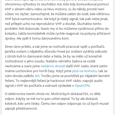
ohromnou výhodou to sluchátko má. Kdo kdy komunikoval pomocí
VHF v silném větru nebo za řevu motoru, ví, že někdy prostě není
vůbec nic slyšet. Samozřejmě, že můžete zalézt do lodě, kde většinou
VHF bývá namontováno. Ale když je slabý signál, tak pak nelze jinak,
než přilepit ucho na reproduktor VHF a doufat. Sluchátko tento
problém řeší dokonale. Navíc my si ho můžeme vytáhnout přímo do
kokpitu, takže kormidelník může rychle reagovat na pokyny přístavní
správy. Ale zpět k tomu darovanému koni.
Dnes ráno pršelo, a tak jsme se rozhodli pracovat opět u počítačů.
Janička ovšem z nějakého důvodu hned po snídani vytáhla odkudsi
z útrob lodi to darované rádio a řekla, že by se mělo už konečně
rozhodnout o jeho osudu. Našeho věrného Sailora se vzdát
nechceme a navíc jsme
nedávno dostali
další VHF radio, které zatím
máme uschováno pro horší časy. Když jsme
pluli na Azimutu
, tak se
nám docela zalíbilo
AIS
. Trošku jsme se poohlíželi po nějakém levném
řešení. To nejlevnější řešení je hacknout VHF rádio, napojit audio
signál z VHF do počítače a zobrazit výsledek v
OpenCPN
.
O elektronice nevím zhola nic. Možná bych dokázal říct, co dělá
odpor, kdyby se mě na to pan učitel zeptal. To by ale dokázal,
kdokoli, kdo umí česky. Čemu ten odpor odporuje, to už bych musel
zapojit představivost.