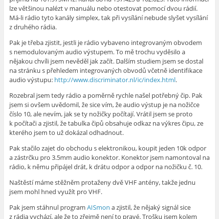
lze většinou nalézt v manuálu nebo otestovat pomocí dvou rádií.
Má-li rádio tyto kanály simplex, tak při vysílání nebude slyšet vysílání
z druhého rádia.
Pak je třeba zjistit, jestli je rádio vybaveno integrovaným obvodem
s nemodulovaným audio výstupem. To mě trochu vyděsilo a
nějakou chvíli jsem nevěděl jak začít. Dalším studiem jsem se dostal
na stránku s přehledem integrovaných obvodů včetně identifikace
audio výstupu:
http://www.discriminator.nl/ic/index.html
.
Rozebral jsem tedy rádio a poměrně rychle našel potřebný čip. Pak
jsem si ovšem uvědomil, že sice vím, že audio výstup je na nožičce
číslo 10, ale nevím, jak se ty nožičky počítají. Vrátil jsem se proto
k počítači a zjistil, že tabulka čipů obsahuje odkaz na výkres čipu, ze
kterého jsem to už dokázal odhadnout.
Pak stačilo zajet do obchodu s elektronikou, koupit jeden 10k odpor
a zástrčku pro 3.5mm audio konektor. Konektor jsem namontoval na
rádio, k němu připájel drát, k drátu odpor a odpor na nožičku č. 10.
Naštěstí máme stěžněm protaženy dvě VHF antény, takže jednu
jsem mohl hned využít pro VHF.
Pak jsem stáhnul program
AISmon
a zjistil, že nějaký signál sice
z rádia vychází, ale že to zřejmě není to pravé. Trošku jsem kolem