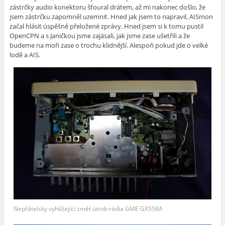
zástrčky audio konektoru šťoural drátem, až mi nakonec došlo, že
jsem zástrčku zapomněl uzemnit. Hned jak jsem to napravil, AISmon
začal hlásit úspěšně přeložené zprávy. Hned jsem si k tomu pustil
OpenCPN a s Janičkou jsme zajásali, jak jsme zase ušetřili a že
budeme na moři zase o trochu klidnější. Alespoň pokud jde o velké
lodě a AIS.
Nepřátelsky vyhlížející změť útrob rádia GME GX558A