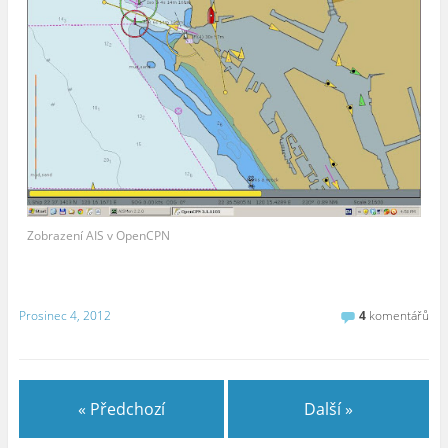
Zobrazení AIS v OpenCPN
Prosinec 4, 2012
4
komentářů
« Předchozí
Další »