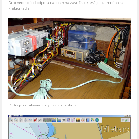
Drát vedoucí od odporu napojen na zastrčku, která je uzemněná ke
krabici rádia
Rádio jsme šikovně ukryli v elektroskříni