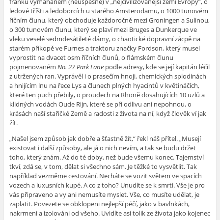
franků vymáhaném (neúspěšně) v „
nejcivilizovanější zemi Evropy“, o
ledové tříšti a ledoborcích u starého Amsterodamu, o 1000 tunovém
říčním člunu, který obchoduje každoročně mezi Groningen a Sulinou,
o 300 tunovém člunu, který se plaví mezi Bruges a Dunkerque ve
vleku veselé sedmdesátileté dámy, o chaotické dopravní zácpě na
starém příkopě ve Furnes a traktoru značky Fordson, který musel
vyprostit na dvacet osm říčních člunů, o flámském člunu
pojmenovaném
No. 27 Park Lane
podle adresy, kde se její kapitán léčil
z utržených ran. Vyprávěl i o prasečím hnoji, chemických splodinách
a hnijícím lnu na řece Lys a člunech plných hyacintů v květináčích,
které ten puch přebily, o proudech na Rhoně dosahujících 10 uzlů a
klidných vodách Oude Rijn, které se při odlivu ani nepohnou, o
krásách naší stařičké Země a radosti z života na ní, když člověk ví jak
žít.
„
Našel jsem způsob jak dobře a šťastně žít,“ řekl náš přítel. „Musejí
existovat i další způsoby, ale já o nich nevím, a tak se budu držet
toho, který znám. Až do té doby, než bude všemu konec. Tajemství
tkví, zdá se, v tom, dělat si všechno sám. Je těžké to vysvětlit. Tak
například vezměme cestování. Necháte se vozit světem ve spacích
vozech a luxusních kupé. A co z toho? Unudíte se k smrti. Vše je pro
vás připraveno a vy ani nemusíte myslet. Vše, co musíte udělat, je
zaplatit. Povezete se obklopeni nejlepší péčí, jako v bavlnkách,
nakrmeni a izolováni od všeho. Uvidíte asi tolik ze života jako kojenec