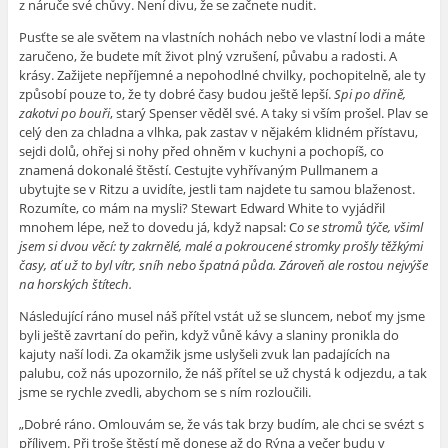
z náruče své chůvy. Není divu, že se začnete nudit.
Pusťte se ale světem na vlastních nohách nebo ve vlastní lodi a máte
zaručeno, že budete mít život plný vzrušení, půvabu a radosti. A
krásy. Zažijete nepříjemné a nepohodlné chvilky, pochopitelně, ale ty
způsobí pouze to, že ty dobré časy budou ještě lepší.
Spi po dřině,
zakotvi po bouři
, starý Spenser věděl své. A taky si vším prošel. Plav se
celý den za chladna a vlhka, pak zastav v nějakém klidném přístavu,
sejdi dolů, ohřej si nohy před ohněm v kuchyni a pochopíš, co
znamená dokonalé štěstí. Cestujte vyhřívaným Pullmanem a
ubytujte se v Ritzu a uvidíte, jestli tam najdete tu samou blaženost.
Rozumíte, co mám na mysli? Stewart Edward White to vyjádřil
mnohem lépe, než to dovedu já, když napsal: C
o se stromů týče, všiml
jsem si dvou věcí: ty zakrnělé, malé a pokroucené stromky prošly těžkými
časy, ať už to byl vítr, sníh nebo špatná půda.
Zároveň ale rostou nejvýše
na horských štítech.
Následující ráno musel náš přítel vstát už se sluncem, neboť my jsme
byli ještě zavrtaní do peřin, když vůně kávy a slaniny pronikla do
kajuty naší lodi. Za okamžik jsme uslyšeli zvuk lan padajících na
palubu, což nás upozornilo, že náš přítel se už chystá k odjezdu, a tak
jsme se rychle zvedli, abychom se s ním rozloučili.
„Dobré ráno. Omlouvám se, že vás tak brzy budím, ale chci se svézt s
přílivem. Při troše štěstí mě donese až do Rýna a večer budu v