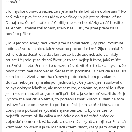
chování.
„To myslíte opravdu vážně, že žijete na téhle lodi stále úplně sám? Po
celý rok? A plavíte se do Oděsy a Varšavy? A jak jste se dostal až na
Dunaj a na Černé moře a…“ Chrlili jsme se sebe otázky a náš hostitel
se jenom usmíval způsobem, který nás ujistil, že jsme právě získali
nového přítele.
„To je jednoduché,“ řekl, když jsme nabírali dech. „Vy přeci rozumíte
lodím a životu na nich, takže snadno pochopíte i mě. Žiju na palubě
téhle lodi už deset let a doufám, že co budu živ, nebudu už nikdy
muset žít jinde. Je to dobrý život. Je to ten nejlepší život, jaký může
muž vést… nebo žena. Je to opravdu život, víte? Je to tak a myslím, že
bych o tom měl něco vědět. Šedesát mi podruhé už nebude a zažil už
jsem leccos, život v mnoha různých podobách. Jsem povoláním
doktor nebo jsem jím alespoň jednou byl. Celý život jsem usiloval o
to být dobrým lékařem, ale moc se mi to, obávám se, nedařilo. Oženil
jsem se a s manželkou jsme měli pět dětí a já se hodně snažil dobře je
vychovat a naučit je všemu, co potřebují znát. Pracoval jsem na tom
usilovně a nakonec se mi to podařilo. Pak jsem se přestěhoval do
Londýna a pokusil se vydělat nějaké peníze. To bylo ze všeho
nejtěžší. Potom přišla válka a mě čekala další náročná práce ve
vojenské nemocnici. Válka zabila dva z mých synů a mojí manželku. A
když bylo po všem a já se rozhlédl kolem, život, který jsem viděl před