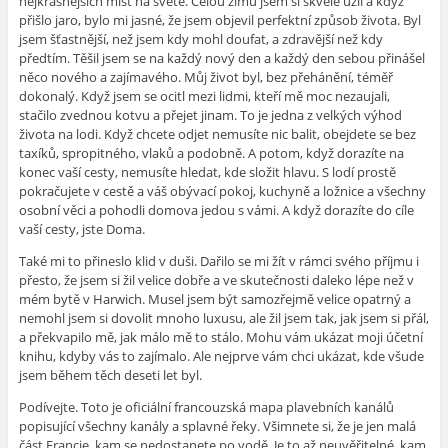
nejkrásnějších míst na světě. Celou zimu jsem si skvěle užil a když
přišlo jaro, bylo mi jasné, že jsem objevil perfektní způsob života. Byl
jsem šťastnější, než jsem kdy mohl doufat, a zdravější než kdy
předtím. Těšil jsem se na každý nový den a každý den sebou přinášel
něco nového a zajímavého. Můj život byl, bez přehánění, téměř
dokonalý. Když jsem se ocitl mezi lidmi, kteří mě moc nezaujali,
stačilo zvednou kotvu a přejet jinam. To je jedna z velkých výhod
života na lodi. Když chcete odjet nemusíte nic balit, obejdete se bez
taxíků, spropitného, vlaků a podobně. A potom, když dorazíte na
konec vaší cesty, nemusíte hledat, kde složit hlavu. S lodí prostě
pokračujete v cestě a váš obývací pokoj, kuchyně a ložnice a všechny
osobní věci a pohodli domova jedou s vámi. A když dorazíte do cíle
vaší cesty, jste Doma.
Také mi to přineslo klid v duši. Dařilo se mi žít v rámci svého příjmu i
přesto, že jsem si žil velice dobře a ve skutečnosti daleko lépe než v
mém bytě v Harwich. Musel jsem být samozřejmě velice opatrný a
nemohl jsem si dovolit mnoho luxusu, ale žil jsem tak, jak jsem si přál,
a překvapilo mě, jak málo mě to stálo. Mohu vám ukázat moji účetní
knihu, kdyby vás to zajímalo. Ale nejprve vám chci ukázat, kde všude
jsem během těch deseti let byl.
Podívejte. Toto je oficiální francouzská mapa plavebních kanálů
popisující všechny kanály a splavné řeky. Všimnete si, že je jen malá
část Francie, kam se nedostanete po vodě. Je to až neuvěřitelné, kam