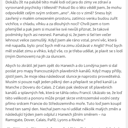
Dokážu žít na palubě této malé lodi od jara do zimy ve zdraví a
vyrovnaně psychicky i tělesně? Pokud šlo o léto věděl jsem, že mohu
odpovědět celým svým srdcem „ano“. Ale co v zimě? Snesu být
zavřený v malém omezeném prostoru, zatímco venku budou zuřit
vichřice, v chladu, vlhku a za dlouhých nocí? Chvíli jsem o tom
přemýšlel a pak jsem si musel ke své nevůli přiznat, že takové
podmínky bych asi nesnesl. Pamatuji si, že jsem si šel ten večer
lehnout velice zasmušilý. Když jsem ale ráno vstal, první věc, která
mě napadla, bylo: proč bych měl na zimu zůstávat v Anglii? Proč bych
měl snášet zimu a vlhko, když vše, co je třeba udělat, je plavit se s lodí
(mým Domovem) na jih za sluncem.
Abych to zkrátil. Jel jsem zpět do Harwich a do Londýna jsem si dal
poslat pro mapy francouzských plavebních kanálů. Když mapy přišly,
zjistil jsem, že moje idea následovat slunce je naprosto proveditelná.
Musím si pouze najít jeden pěkný den a přeplavit se před kanál La
Manche z Doveru do Calais. Z Calais pak sledovat síť plavebních
kanálů a splavných řek, která se táhla celou Francií. Ukázalo se, že loď
této velikosti a ponoru může projet skrze vnitrozemské vodní cesty
přímo srdcem Francie do Středozemního moře. Tuto loď jsem koupil
hned ten samý den. Nechal jsem na ní udělat několik malých změn a
následující týden jsem odplul z Harwich jižním směrem – na
Ramsgate, Dover, Calais, Paříž, Lyons a Riviéru.“