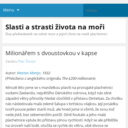
Menu
Slasti a strasti života na moři
Dva překladatelé na volné noze a jejich život na malé plachetnici
Milionářem s dvoustovkou v kapse
Zasláno
Petr Šimon
Autor:
Weston Martyr
, 1932
(Přeloženo z anglického originálu
The £200 millionaire
)
Minulé léto jsme se s manželkou plavili na pronajaté plachetnici
vodami Zeelandu, největšího Dánského ostrova, když nás silné
západní větry přinutily hledat útočiště v přístavu Dintelsas. Za chvilku
nás následovala malá zelené šalupa s britskou vlajkou. Její posádku
tvořil pouze jeden starší muž, ale hned jsme si všimli, že svou loď
vede jistě, bez sebemenším potíží. Silně foukalo a jeho malá
plachetnice vplula do přístavu plnou rychlostí. Když se ale přiblížila
na úroveň naší lodě, otočila se rychle do větru, obě divoce se