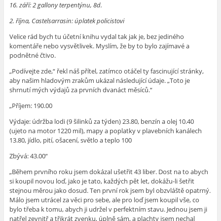
16. září: 2 gallony terpentýnu, 8d.
2. října, Castelsarrasin: úplatek policistovi
Velice rád bych tu účetní knihu vydal tak jak je, bez jediného
komentáře nebo vysvětlivek. Myslím, že by to bylo zajímavé a
podnětné čtivo.
„Podívejte zde,“ řekl náš přítel, zatímco otáčel ty fascinující stránky,
aby našim hladovým zrakům ukázal následující údaje. „Toto je
shrnutí mých výdajů za prvních dvanáct měsíců.“
„Příjem: 190.00
Výdaje: údržba lodi (9 šilinků za týden) 23.80, benzín a olej 10.40
(ujeto na motor 1220 mil), mapy a poplatky v plavebních kanálech
13.80, jídlo, pití, ošacení, světlo a teplo 100
Zbývá: 43.00“
„Během prvního roku jsem dokázal ušetřit 43 liber. Dost na to abych
si koupil novou loď, jako je tato, každých pět let, dokážu-li šetřit
stejnou měrou jako dosud. Ten první rok jsem byl obzvláště opatrný.
Málo jsem utrácel za věci pro sebe, ale pro loď jsem koupil vše, co
bylo třeba k tomu, abych ji udržel v perfektním stavu. Jednou jsem ji
natřel zevnitř a třikrát zvenku, úplně sám, a plachty jsem nechal