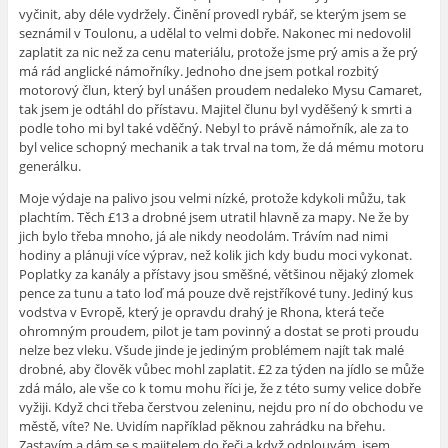
vyčinit, aby déle vydržely. Činění provedl rybář, se kterým jsem se
seznámil v Toulonu, a udělal to velmi dobře. Nakonec mi nedovolil
zaplatit za nic než za cenu materiálu, protože jsme prý amis a že prý
má rád anglické námořníky. Jednoho dne jsem potkal rozbitý
motorový člun, který byl unášen proudem nedaleko Mysu Camaret,
tak jsem je odtáhl do přístavu. Majitel člunu byl vyděšený k smrti a
podle toho mi byl také vděčný. Nebyl to právě námořník, ale za to
byl velice schopný mechanik a tak trval na tom, že dá mému motoru
generálku.
Moje výdaje na palivo jsou velmi nízké, protože kdykoli můžu, tak
plachtím. Těch £13 a drobné jsem utratil hlavně za mapy. Ne že by
jich bylo třeba mnoho, já ale nikdy neodolám. Trávím nad nimi
hodiny a plánuji více výprav, než kolik jich kdy budu moci vykonat.
Poplatky za kanály a přístavy jsou směšné, většinou nějaký zlomek
pence za tunu a tato loď má pouze dvě rejstříkové tuny. Jediný kus
vodstva v Evropě, který je opravdu drahý je Rhona, která teče
ohromným proudem, pilot je tam povinný a dostat se proti proudu
nelze bez vleku. Všude jinde je jediným problémem najít tak malé
drobné, aby člověk vůbec mohl zaplatit. £2 za týden na jídlo se může
zdá málo, ale vše co k tomu mohu říci je, že z této sumy velice dobře
vyžiji. Když chci třeba čerstvou zeleninu, nejdu pro ní do obchodu ve
městě, víte? Ne. Uvidím například pěknou zahrádku na břehu.
Zastavím a dám se s majitelem do řeči a když odplouvám, jsem