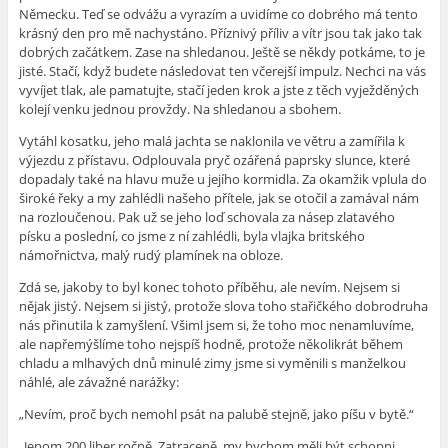
Německu. Teď se odvážu a vyrazím a uvidíme co dobrého má tento
krásný den pro mě nachystáno. Příznivý příliv a vítr jsou tak jako tak
dobrých začátkem. Zase na shledanou. Ještě se někdy potkáme, to je
jisté. Stačí, když budete následovat ten včerejší impulz. Nechci na vás
vyvíjet tlak, ale pamatujte, stačí jeden krok a jste z těch vyježděných
kolejí venku jednou provždy. Na shledanou a sbohem.
Vytáhl kosatku, jeho malá jachta se naklonila ve větru a zamířila k
výjezdu z přístavu. Odplouvala pryč ozářená paprsky slunce, které
dopadaly také na hlavu muže u jejího kormidla. Za okamžik vplula do
široké řeky a my zahlédli našeho přítele, jak se otočil a zamával nám
na rozloučenou. Pak už se jeho loď schovala za násep zlatavého
písku a poslední, co jsme z ní zahlédli, byla vlajka britského
námořnictva, malý rudý plamínek na obloze.
Zdá se, jakoby to byl konec tohoto příběhu, ale nevím. Nejsem si
nějak jistý. Nejsem si jistý, protože slova toho stařičkého dobrodruha
nás přinutila k zamyšlení. Všiml jsem si, že toho moc nenamluvíme,
ale napřemýšlíme toho nejspíš hodně, protože několikrát během
chladu a mlhavých dnů minulé zimy jsme si vyměnili s manželkou
náhlé, ale závažné narážky:
„Nevím, proč bych nemohl psát na palubě stejně, jako píšu v bytě.“
„Jenom 200 liber ročně. Zatraceně, my bychom měli být schopni