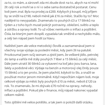
za to, co mám, a zároveň zda mi zbude dost na to, abych na ní mohl
žít celý rok a mohl se o ní i o sebe sama dostatečně postarat. Cenu
lodi jsem znal. Byla na prodej za £200. Kdybych ji koupil, můj příjem
by se snížil na £190, neboli méně jak £16 za měsíc. Stačilo by to? Moc
nadějně to nevypadalo. Znamenalo to pouhých £3 a 17 šilinků na
týden a z toho bych musel pokrýt potraviny, oblečení, světlo a teplo
a údržbu a opravy lodě. To už vůbec nemluvím o inflaci a pojištění.
Čísla, ke kterým jsem dospěl, vypadala tak směšně a nechybělo málo,
a celý ten nápad jsem hodil za hlavu.
Naštěstí jsem ale velice metodický člověk a zaznamenával jsem si
všechny svoje výdaje za poslední měsíc, kdy jsem žil na palubě.
Prozkoumal jsem svůj seznam a zjistil jsem, že veškeré jídlo, petrolej
do lamp a vařiče mě stály pouhých 7 liber a 15 šilinků za celý měsíc.
Dále jsem utratil 30 šilinků za vybavení na loď jako jsou barva, lana,
šekly a podobné věci. Výdaje na benzín a motorový olej činily pouze
15 šilinků a to jen proto, že jsem plachtil, kdykoli to šlo, a snažil se
používat motor jenom minimálně. Když nepočítám nájem lodi, moje
celkové výdaje za měsíc byly pouhých £10 za měsíc, neboli £120 za
rok. To znamenalo, že mi zbývalo £70 ročně na opravy, nehody,
inflaci a pojištění. Pokud jde o finance, můj nápad nakonec vypadal
celkem reálně.
Toto zjištění mě velice potěšilo, a tak jsem si položil další otázku.