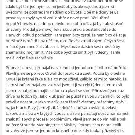
sebou, se moc mi nezamlouval. Pokračovat v každodenní dřině se
zdálo být tím jediným, co mi ještě zbylo, ale najednou jsem si
uvědomil, že postrádám nadšení do života. Obě mé dcery se už
provdaly a zbylý syn si vedl dobře v nové práci. Děti už mě
nepotřebovaly, najednou nebylo pro koho dřít a já byl tak strašně
unavený. Prodal jsem svoji lékařskou praxi a odstěhoval se do
Harwich, odkud pocházím. Tam jsem brzy zjistil, že nemít co dělat je
horší než tvrdě dřít na něčem, o co člověk ztratil zájem. Celých šest
měsíců jsem nedělal vůbec nic. Myslím, že dalších šest měsíců by
znamenalo mojí smrt. V té době bych za smrt byl i vděčný. Tahle
malá loď mě ale zachránila.
Poprvé jsem si ji pronajal na víkend od jednoho místního námořníka.
Plavili jsme se po řece Orwell do Ipswicku a zpět. Počasí bylo pěkné,
Orwell je krásná řeka a já si to moc užíval. Zalíbilo se mi to natolik, že
jsem si loď pronajal znovu. Vzal jsem si ji na celý týden a tentokrát
jsem nechal jejího majitele doma a plavil se sám. Přirozeně jsem už
dříve na lodích byl. Jako kluk jsem se pustil na vodu v čemkoli, co bylo
právě v dosahu, a jako mladík jsem téměř všechny prázdniny strávil
na jachtách. Brzy jsem zjistil, že dokážu loď sám ovládat, zvlášť
takovou malou a v krytých vodách, a že si pamatuji dost z námořních
znalostí, abych předešel problémům. Plavil jsem se do Pin Mill a pak
po řece Stour do Manningtree a Misltey. Potom jsem nabral tolik
odvahy, že jsem se jednoho krásného dne, kdy foukal příznivý vítr,