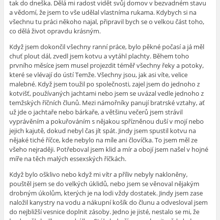
tak do dneška. Dělá mi radost vidět svůj domov v bezvadném stavu
a vědomí, že jsem to vše udělal vlastníma rukama. Kdybych si na
všechnu tu práci někoho najal, připravil bych se o velkou část toho,
co dělá život opravdu krásným.
Když jsem dokončil všechny ranní práce, bylo pěkné počasí a já měl
chuť plout dál, zvedl jsem kotvu a vytáhl plachty. Během toho
prvního měsíce jsem musel projezdit téměř všechny řeky a potoky,
které se vlévají do ústí Temže. Všechny jsou, jak asi víte, velice
malebné. Když jsem toužil po společnosti, zajel jsem do jednoho z
kotvišť, používaných jachtami nebo jsem se uvázal vedle jednoho z
temžských říčních člunů. Mezi námořníky panují bratrské vztahy, ať
už jde o jachtaře nebo bárkaře, a většinu večerů jsem strávil
vyprávěním a pokuřováním s nějakou spřízněnou duší v mojí nebo
jejich kajutě, dokud nebyl čas jít spát. Jindy jsem spustil kotvu na
nějaké tiché říčce, kde nebylo na míle ani človíčka. To jsem měl ze
všeho nejraději. Potřeboval jsem klid a mír a obojí jsem našel v hojné
míře na těch malých essexských říčkách.
Když bylo ošklivo nebo když mi vítr a příliv nebyly nakloněny,
pouštěl jsem se do velkých úklidů, nebo jsem se věnoval nějakým
drobným úkolům, kterých je na lodi vždy dostatek. Jindy jsem zase
naložil kanystry na vodu a nákupní košík do člunu a odvesloval jsem
do nejbližší vesnice doplnit zásoby. Jedno je jisté, nestalo se mi, že