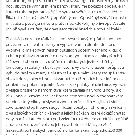
Middelburgem přes Terneuzen. A Strassburgem musím vždy projet v
noci, abych se vyhnul milém pánovi, který mě pokaždé obdaruje 14
librami toho nejsmradlavějšího sýra na světě, jen co mě zahlédne.
Říká mi můj
starý
odvážný opuštěný ami. Opuštěný! Vždyť já musím
mít větší a pestřejší směsici přátel, než kdokoli jiný v Evropě. A stále
jich přibývá. Doufám, že dnes jsem získal hned dva nové přátelé.“
Získal. A jsme velice rádi, že s námi, svými novými přáteli, ten den
povečeřel a uchvátil nás svým vypravováním dlouho do noci.
Vyprávěl o malebných řekách putujících údolími věčného klidu, o
tichém průplavu ztraceném mezi vonnými rákosy a pokrytým bílo-
růžovým kobercem lilií, o šňůrce malinkatých jezírek s břehy
lemovanými zeleným borovým lesem. Vyprávěl o úzkém průplavu
vybudovaném Římany a přesto stále splavném, který stoupá skrze
oblaka do vysokých hor, o akvaduktech křižujících bezedné rokle a o
pohledu na polovinu jižního Německa z paluby plachetnice. Vyprávěl
o vlajce britského námořnictva, která zavlála na vrcholu hory, a o
křiku orla v Černém lese, jenž proťal temnotu noci, o chorvatském
radním, který nikdy neslyšel o zemi, které se říká Anglie, o tisíci
čtverečních stop krvavě rudých bažin posetých ohromnými vrbami,
o valašských vodních cikánech a jejich kočkách, které dokáží chytat
ryby, o míli dlouhém voru pod velením ruského ex-admirála, o přilbě
z bodcem vytažené kotvou jeho plachetnice z Mázy, o vřelé
laskavosti bulharských banditů a o barbarském poplatku 250 000