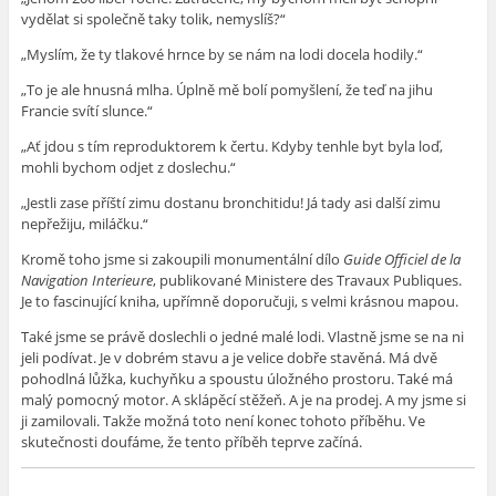
vydělat si společně taky tolik, nemyslíš?“
„Myslím, že ty tlakové hrnce by se nám na lodi docela hodily.“
„To je ale hnusná mlha. Úplně mě bolí pomyšlení, že teď na jihu
Francie svítí slunce.“
„Ať jdou s tím reproduktorem k čertu. Kdyby tenhle byt byla loď,
mohli bychom odjet z doslechu.“
„Jestli zase příští zimu dostanu bronchitidu! Já tady asi další zimu
nepřežiju, miláčku.“
Kromě toho jsme si zakoupili monumentální dílo
Guide Officiel de la
Navigation Interieure
, publikované Ministere des Travaux Publiques.
Je to fascinující kniha, upřímně doporučuji, s velmi krásnou mapou.
Také jsme se právě doslechli o jedné malé lodi. Vlastně jsme se na ni
jeli podívat. Je v dobrém stavu a je velice dobře stavěná. Má dvě
pohodlná lůžka, kuchyňku a spoustu úložného prostoru. Také má
malý pomocný motor. A sklápěcí stěžeň. A je na prodej. A my jsme si
ji zamilovali. Takže možná toto není konec tohoto příběhu. Ve
skutečnosti doufáme, že tento příběh teprve začíná.