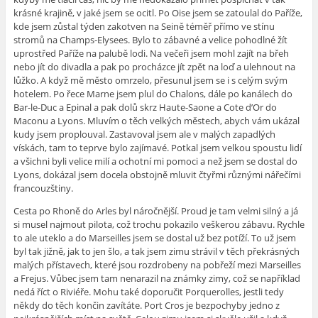
krásné krajině, v jaké jsem se ocitl. Po Oise jsem se zatoulal do Paříže,
kde jsem zůstal týden zakotven na Seině téměř přímo ve stínu
stromů na Champs-Elysees. Bylo to zábavné a velice pohodlné žít
uprostřed Paříže na palubě lodi. Na večeři jsem mohl zajít na břeh
nebo jít do divadla a pak po procházce jít zpět na loď a ulehnout na
lůžko. A když mě město omrzelo, přesunul jsem se i s celým svým
hotelem. Po řece Marne jsem plul do Chalons, dále po kanálech do
Bar-le-Duc a Epinal a pak dolů skrz Haute-Saone a Cote d’Or do
Maconu a Lyons. Mluvím o těch velkých městech, abych vám ukázal
kudy jsem proplouval. Zastavoval jsem ale v malých zapadlých
vískách, tam to teprve bylo zajímavé. Potkal jsem velkou spoustu lidí
a všichni byli velice milí a ochotní mi pomoci a než jsem se dostal do
Lyons, dokázal jsem docela obstojně mluvit čtyřmi různými nářečími
francouzštiny.
Cesta po Rhoně do Arles byl náročnější. Proud je tam velmi silný a já
si musel najmout pilota, což trochu pokazilo veškerou zábavu. Rychle
to ale uteklo a do Marseilles jsem se dostal už bez potíží. To už jsem
byl tak jižně, jak to jen šlo, a tak jsem zimu strávil v těch překrásných
malých přístavech, které jsou rozdrobeny na pobřeží mezi Marseilles
a Frejus. Vůbec jsem tam nenarazil na známky zimy, což se například
nedá říct o Riviéře. Mohu také doporučit Porquerolles, jestli tedy
někdy do těch končin zavítáte. Port Cros je bezpochyby jedno z