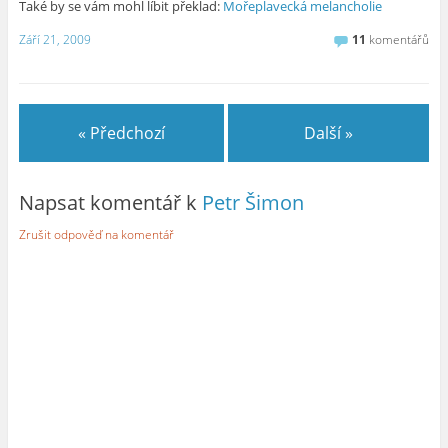
Také by se vám mohl líbit překlad:
Mořeplavecká melancholie
Září 21, 2009
11
komentářů
« Předchozí
Další »
Napsat komentář k
Petr Šimon
Zrušit odpověď na komentář