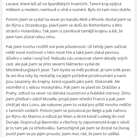
Lacave, které leží až na španělských hranicích. Tamní kraj oplývá
mlékem a medem, nemluvě o víně a scenérii. Bylo mi tam moc dobře.
Potom jsem se vydal na sever po kanálu Midi a Rhoně, dostal jsem se
do Rýna u Strassburgu, plavil jsem se dolů do Rotterdamu a léto
strávil v Holandsku. Tak jsem si zamiloval tamější krajinu a lidi, že
jsem tam zůstal celou zimu.
Pak jsem trochu rozšířil své pole působnosti. Už tehdy jsem začínal
vidět nové možnosti
v této nové hře
a také jsem získal pevnou
důvěru v sebe i svojí loď. Nebudu vás unavovat všemi detaily svých
cest, ale pak jsem se přes severní Německo vydal do
Mecklenburgských jezer. Tam byste se měli podívat. Je tam tolik jezer,
že ani dva roky by nestačily na jejich pořádné prozkoumání a navíc
jsou zasazeny do krajiny, která vypadá jako park. Dokonalé. Ale
vezměte si s sebou moskytiéru. Pak jsem se plavil do Drážďan a
Prahy, odtud na sever na dánská souostroví a švédské ostrovy. Zimu
jsem přečkal v údolí Moselle, projel jsem střední Francii a pak jsem
chtěl jet skrz Loiru, ale nakonec jsem to vzdal pro příliš mnoho mělčin
v tamních vodách. Potom jsem se potuloval po Belgii a pak nahoru
po Rýnu do Mainzu a odtud po Main a skrze kanál Ludwig do vod
Dunaje. Doporučuji Bavorsko a všechny ty zapomenuté kraje v okolí.
Je to tam jak za středověku. Samozřejmě jak jsem se dostal na Dunaj,
pustil jsem se po jejím proudu. Jsem moc rád, že jsem to udělal,