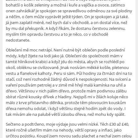
bohatší o košík zeleniny a možná i kuře a vajíčka a ovoce, zatímco
onen zahrádkář je spokojen se spravedlivou odměnou za své plodiny
a něčím, o čem může vyprávět ještě týden. On je spokojen a já také.
Já jsem zaplatil méně, než bych dal v obchodě, a on dostal více, než
by mu dal překupník. A když říkám, že dostanu čerstvou zeleninu,
myslím tím opravdu čerstvou a to je něco, co v obchodě
nedostanete.
Oblečení mě moc netrápí. Není nutné být oblečen podle poslední
módy, když žijete na lodi jako já. Oblečení do společnosti mám v
tamté hliníkové krabici a když jdu do města, abych se rozhlédl po
okolí, obléknu se civilizovaně. Jinak nosívám měkké košile, pletenou
vestu a flanelové kalhoty. Peru si sám. Půl hodiny za čtrnáct dní na to
stačí, což není rozhodně žádný důvod k nespokojenosti. Na svícení a
vaření používám petrolej a v zimě mě hřejí malá kamínka na uhlí a
dřevo. Většinou v nich pálím dřevo, protože mám podivnou zálibu
sbírat různé kousky dřívek z hladiny. Nejspíš mi v žilách koluje něco
málo z krve přístavního dělníka, protože těm plovoucím kouskům
dřeva nemohu odolat, i když většinu stejně hodím zpět do vody. I
tak mívám ale na palubě větší zásobu dřeva, než mohu kdy spálit.
Sečteno a podtrženo, moje výdaje jsou velmi nízké. Těch £30 až £40,
které ročně ušetřím mám na nehody, větší opravy a inflaci, jako
určitou pojistku. Koupil jsem novou sadu plachet a nechal jsem celou