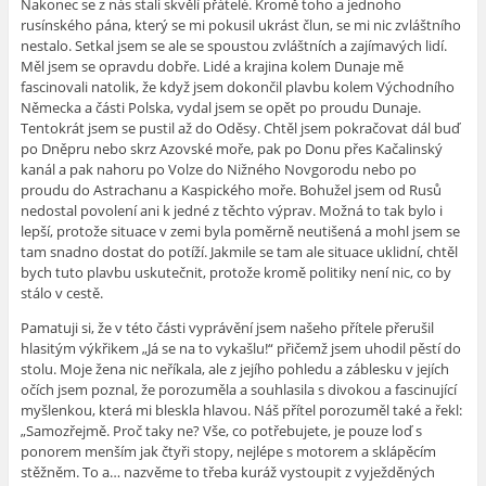
Nakonec se z nás stali skvělí přátelé. Kromě toho a jednoho
rusínského pána, který se mi pokusil ukrást člun, se mi nic zvláštního
nestalo. Setkal jsem se ale se spoustou zvláštních a zajímavých lidí.
Měl jsem se opravdu dobře. Lidé a krajina kolem Dunaje mě
fascinovali natolik, že když jsem dokončil plavbu kolem Východního
Německa a části Polska, vydal jsem se opět po proudu Dunaje.
Tentokrát jsem se pustil až do Oděsy. Chtěl jsem pokračovat dál buď
po Dněpru nebo skrz Azovské moře, pak po Donu přes Kačalinský
kanál a pak nahoru po Volze do Nižného Novgorodu nebo po
proudu do Astrachanu a Kaspického moře. Bohužel jsem od Rusů
nedostal povolení ani k jedné z těchto výprav. Možná to tak bylo i
lepší, protože situace v zemi byla poměrně neutišená a mohl jsem se
tam snadno dostat do potíží. Jakmile se tam ale situace uklidní, chtěl
bych tuto plavbu uskutečnit, protože kromě politiky není nic, co by
stálo v cestě.
Pamatuji si, že v této části vyprávění jsem našeho přítele přerušil
hlasitým výkřikem „Já se na to vykašlu!“ přičemž jsem uhodil pěstí do
stolu. Moje žena nic neříkala, ale z jejího pohledu a záblesku v jejích
očích jsem poznal, že porozuměla a souhlasila s divokou a fascinující
myšlenkou, která mi bleskla hlavou. Náš přítel porozuměl také a řekl:
„Samozřejmě. Proč taky ne? Vše, co potřebujete, je pouze loď s
ponorem menším jak čtyři stopy, nejlépe s motorem a sklápěcím
stěžněm. To a… nazvěme to třeba kuráž vystoupit z vyježděných