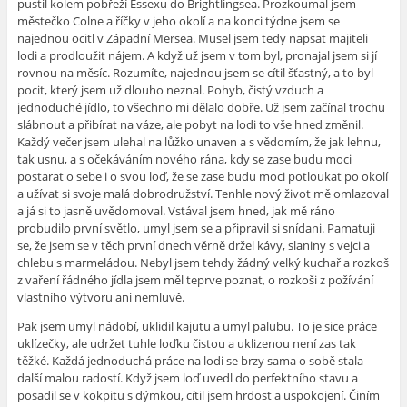
pustil kolem pobřeží Essexu do Brightlingsea. Prozkoumal jsem
městečko Colne a říčky v jeho okolí a na konci týdne jsem se
najednou ocitl v Západní Mersea. Musel jsem tedy napsat majiteli
lodi a prodloužit nájem. A když už jsem v tom byl, pronajal jsem si jí
rovnou na měsíc. Rozumíte, najednou jsem se cítil šťastný, a to byl
pocit, který jsem už dlouho neznal. Pohyb, čistý vzduch a
jednoduché jídlo, to všechno mi dělalo dobře. Už jsem začínal trochu
slábnout a přibírat na váze, ale pobyt na lodi to vše hned změnil.
Každý večer jsem ulehal na lůžko unaven a s vědomím, že jak lehnu,
tak usnu, a s očekáváním nového rána, kdy se zase budu moci
postarat o sebe i o svou loď, že se zase budu moci potloukat po okolí
a užívat si svoje malá dobrodružství. Tenhle nový život mě omlazoval
a já si to jasně uvědomoval. Vstával jsem hned, jak mě ráno
probudilo první světlo, umyl jsem se a připravil si snídani. Pamatuji
se, že jsem se v těch první dnech věrně držel kávy, slaniny s vejci a
chlebu s marmeládou. Nebyl jsem tehdy žádný velký kuchař a rozkoš
z vaření řádného jídla jsem měl teprve poznat, o rozkoši z požívání
vlastního výtvoru ani nemluvě.
Pak jsem umyl nádobí, uklidil kajutu a umyl palubu. To je sice práce
uklízečky, ale udržet tuhle loďku čistou a uklizenou není zas tak
těžké. Každá jednoduchá práce na lodi se brzy sama o sobě stala
další malou radostí. Když jsem loď uvedl do perfektního stavu a
posadil se v kokpitu s dýmkou, cítil jsem hrdost a uspokojení. Činím