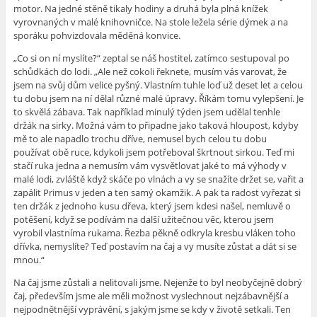
motor. Na jedné stěně tikaly hodiny a druhá byla plná knížek
vyrovnaných v malé knihovničce. Na stole ležela série dýmek a na
sporáku pohvizdovala měděná konvice.
„Co si on ní myslíte?“ zeptal se náš hostitel, zatímco sestupoval po
schůdkách do lodi. „Ale než cokoli řeknete, musím vás varovat, že
jsem na svůj dům velice pyšný. Vlastním tuhle loď už deset let a celou
tu dobu jsem na ní dělal různé malé úpravy. Říkám tomu vylepšení. Je
to skvělá zábava. Tak například minulý týden jsem udělal tenhle
držák na sirky. Možná vám to připadne jako taková hloupost, kdyby
mě to ale napadlo trochu dříve, nemusel bych celou tu dobu
používat obě ruce, kdykoli jsem potřeboval škrtnout sirkou. Teď mi
stačí ruka jedna a nemusím vám vysvětlovat jaké to má výhody v
malé lodi, zvláště když skáče po vlnách a vy se snažíte držet se, vařit a
zapálit Primus v jeden a ten samý okamžik. A pak ta radost vyřezat si
ten držák z jednoho kusu dřeva, který jsem kdesi našel, nemluvě o
potěšení, když se podívám na další užitečnou věc, kterou jsem
vyrobil vlastníma rukama. Řezba pěkně odkryla kresbu vláken toho
dřívka, nemyslíte? Teď postavím na čaj a vy musíte zůstat a dát si se
mnou.“
Na čaj jsme zůstali a nelitovali jsme. Nejenže to byl neobyčejně dobrý
čaj, především jsme ale měli možnost vyslechnout nejzábavnější a
nejpodnětnější vyprávění, s jakým jsme se kdy v životě setkali. Ten