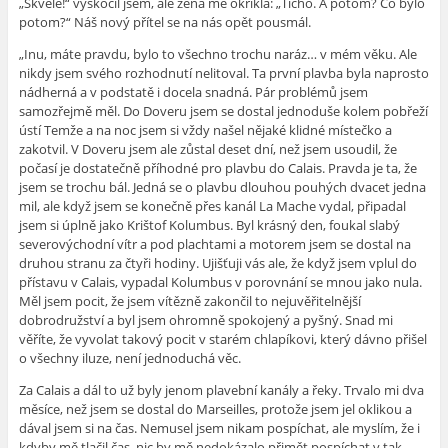
„Skvělé!“ vyskočil jsem, ale žena mě okřikla: „Ticho. A potom? Co bylo
potom?“ Náš nový přítel se na nás opět pousmál.
„Inu, máte pravdu, bylo to všechno trochu naráz… v mém věku. Ale
nikdy jsem svého rozhodnutí nelitoval. Ta první plavba byla naprosto
nádherná a v podstatě i docela snadná. Pár problémů jsem
samozřejmě měl. Do Doveru jsem se dostal jednoduše kolem pobřeží
ústí Temže a na noc jsem si vždy našel nějaké klidné místečko a
zakotvil. V Doveru jsem ale zůstal deset dní, než jsem usoudil, že
počasí je dostatečně příhodné pro plavbu do Calais. Pravda je ta, že
jsem se trochu bál. Jedná se o plavbu dlouhou pouhých dvacet jedna
mil, ale když jsem se konečně přes kanál La Mache vydal, připadal
jsem si úplně jako Krištof Kolumbus. Byl krásný den, foukal slabý
severovýchodní vítr a pod plachtami a motorem jsem se dostal na
druhou stranu za čtyři hodiny. Ujišťuji vás ale, že když jsem vplul do
přístavu v Calais, vypadal Kolumbus v porovnání se mnou jako nula.
Měl jsem pocit, že jsem vítězně zakončil to nejuvěřitelnější
dobrodružství a byl jsem ohromně spokojený a pyšný. Snad mi
věříte, že vyvolat takový pocit v starém chlapíkovi, který dávno přišel
o všechny iluze, není jednoduchá věc.
Za Calais a dál to už byly jenom plavební kanály a řeky. Trvalo mi dva
měsíce, než jsem se dostal do Marseilles, protože jsem jel oklikou a
dával jsem si na čas. Nemusel jsem nikam pospíchat, ale myslím, že i
kdyby mě tlačil čas, nic by mě nedokázalo přimět pospíchat v tak