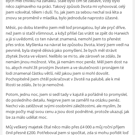
bych měl chvilku na zahálku. Stále bylo čím se zabavit, vždy bylo
něco zajímavého na práci. Takový způsob života mi vyhovoval, celý
jsem vzkvétal, tělem i duší. To, jak jsem za sebou nechal svá léta a
znovu se proměnil v mladíka, bylo jednoduše naprosto úžasné.
Měsíc, po dobu kterého jsem měl loď pronajatou, byl ale pryč dříve,
než jsem si stačil všimnout, a když přišel čas vrátit se zpět do Harwich
a já si uvědomil, co ten návrat znamená, nemohl jsem to přenést
přes srdce. Myšlenka na návrat ke způsobu života, který jsem vedl na
pevnině, byla stejně děsivá jako pomyšlení, že bych měl strávit
zbytek života ve vězení. Nelíbilo se mi to, ale zároveň se zdálo, že
nemám jinou možnost. Víte, já nemám moc peněz. Měl jsem dost na
to, abych mohl žít prostým životem a ve skutečnosti i pronájem té
lodi znamenal částku větší, něž jakou jsem si mohl dovolit.
Pochopitelně jsem chtěl pokračovat v životě na palubě, ale k mé
lítosti se zdálo, že to je nemožné.
Potom, jednu noc, jsem si sedl tady v kajutě a pořádně to promyslel,
do posledního detailu. Nejprve jsem se zaměřil na otázku peněz.
Nechci vás zatěžovat svými osobními záležitostmi, ale myslím, že
moje počty mají svou cenu a jsou dost podnětné, protože ukazují, jak
lze za málo udělat moc.
Můj veškerý majetek čítal něco málo přes £4 000 a můj roční příjem
činil přesně £200. Potřeboval jsem si spočítat, zda si mohu pořídit loď