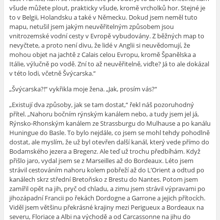
všude můžete plout, prakticky všude, kromě vrcholků hor. Stejné je
to v Belgii, Holandsku a také v Německu. Dokud jsem neměl tuto
mapu, netušil jsem jakým neuvěřitelným způsobem jsou
vnitrozemské vodní cesty v Evropě vybudovány. Z běžných map to
nevyčtete, a proto není divu, že lidé v Anglii si neuvědomují, že
mohou objet na jachtě z Calais celou Evropu, kromě Španělska a
Itálie, výlučně po vodě. Zní to až neuvěřitelně, viďte? Já to ale dokázal
v této lodi, včetně Švýcarska.“
„Švýcarska?!“ vykřikla moje žena. „Jak, prosím vás?“
„Existují dva způsoby, jak se tam dostat,“ řekl náš pozoruhodný
přítel. „Nahoru bočním rýnským kanálem nebo, a tudy jsem jel já,
Rýnsko-Rhonským kanálem ze Strassburgu do Mulhause a po kanálu
Huningue do Basle. To bylo nejdále, co jsem se mohl tehdy pohodlně
dostat, ale myslím, že už byl otevřen další kanál, který vede přímo do
Bodamského jezera a Bregenz. Ale teď už trochu předbíhám. Když
přišlo jaro, vydal jsem se z Marseilles až do Bordeaux. Léto jsem
strávil cestováním nahoru kolem pobřeží až do L’Orient a odtud po
kanálech skrz střední Bretoňsko z Brestu do Nantes. Potom jsem
zamířil opět na jih, pryč od chladu, a zimu jsem strávil výpravami po
jihozápadní Francii po řekách Dordogne a Garrone a jejich přítocích.
Viděl jsem většinu překrásné krajiny mezi Perigueux a Bordeaux na
severu, Floriace a Albi na východě a od Carcassonne na jihu do