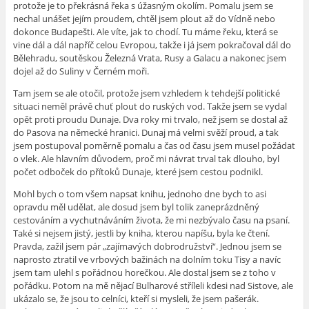
protože je to překrásná řeka s úžasným okolím. Pomalu jsem se
nechal unášet jejím proudem, chtěl jsem plout až do Vídně nebo
dokonce Budapešti. Ale víte, jak to chodí. Tu máme řeku, která se
vine dál a dál napříč celou Evropou, takže i já jsem pokračoval dál do
Bělehradu, soutěskou Železná Vrata, Rusy a Galacu a nakonec jsem
dojel až do Suliny v Černém moři.
Tam jsem se ale otočil, protože jsem vzhledem k tehdejší politické
situaci neměl právě chuť plout do ruských vod. Takže jsem se vydal
opět proti proudu Dunaje. Dva roky mi trvalo, než jsem se dostal až
do Pasova na německé hranici. Dunaj má velmi svěží proud, a tak
jsem postupoval poměrně pomalu a čas od času jsem musel požádat
o vlek. Ale hlavním důvodem, proč mi návrat trval tak dlouho, byl
počet odboček do přítoků Dunaje, které jsem cestou podnikl.
Mohl bych o tom všem napsat knihu, jednoho dne bych to asi
opravdu měl udělat, ale dosud jsem byl tolik zaneprázdněný
cestováním a vychutnáváním života, že mi nezbývalo času na psaní.
Také si nejsem jistý, jestli by kniha, kterou napíšu, byla ke čtení.
Pravda, zažil jsem pár „zajímavých dobrodružství“. Jednou jsem se
naprosto ztratil ve vrbových bažinách na dolním toku Tisy a navíc
jsem tam ulehl s pořádnou horečkou. Ale dostal jsem se z toho v
pořádku. Potom na mě nějací Bulharové stříleli kdesi nad Sistove, ale
ukázalo se, že jsou to celníci, kteří si mysleli, že jsem pašerák.