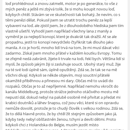
loď prohlédnout a znovu zatmelit, motor je po generálce, to vše z
mých peněz a ještě mi zbývá tolik, že si mohu koupit novou loď,
kdybych chtěl. Stávám se ve skutečnosti tak bohatý, že nevím, co s
těmi penězi dělat. Pokusil jsem se utratit trochu peněz za lepší
vybavení na loď, ale zjistil jsem, že z dlouhodobého hlediska jsem tím
vlastně ušetřil. Vyhodil jsem například všechny lana z manily a
vyměnil je za nejlepší konopí, které je dvakrát tak dražší. Ať se ale
propadnu, jestli to konopí nevydrželo čtyřikrát tak dlouho jako
manila. A co je horší, mnoho lidí trvá na tom, že mi musí dávat věci
zadarmo. Získal jsem mnoho přátel v každém koutku Evropy. Tomu
se zřejmě nedá zabránit, žijete-li trvale na lodi, řekl bych. Většina lidí si
myslí, že způsob jakým žiji si zasluhuje soucit. Ubohý starý muž, žije
na té své lodi úplně sám, úplně opuštěný. Zdá se, že tak se na mě
všichni dívají. Kdykoli se někde objevím, moji soucitní přátelé
okamžitě přiběhnou a přinesou mi dary. Občas mě to uvádí do
rozpaků. Občas je to až nepříjemné. Například nemohu vkročit do
kanálu Middelburg, protože strážce jednoho otáčivého mostu mě
nepustí dál, dokud nebyl na palubě osobně mě přivítat a předat mi
krabici doutníků a láhev šnapsu, což jsou věci, které si on opravdu
nemůže dovolit, protože je to chudý člověk s velkou rodinou. Zdá se,
že to dělá hlavně proto, že by chtěl žít stejným způsobem jako já,
kdyby tedy nebyl obšťastněn ženou, tchyní a devíti dětmi. Proto
kdykoli chci z Holandska do Belgie, musím jezdit místo