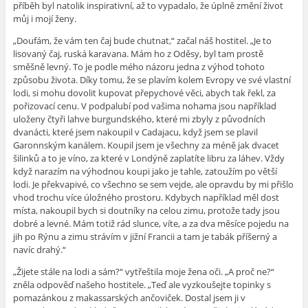
příběh byl natolik inspirativní, až to vypadalo, že úplně změní život
můj i mojí ženy.
„Doufám, že vám ten čaj bude chutnat,“ začal náš hostitel. „Je to
lisovaný čaj, ruská karavana. Mám ho z Oděsy, byl tam prostě
směšně levný. To je podle mého názoru jedna z výhod tohoto
způsobu života. Díky tomu, že se plavím kolem Evropy ve své vlastní
lodi, si mohu dovolit kupovat přepychové věci, abych tak řekl, za
pořizovací cenu. V podpalubí pod vašima nohama jsou například
uloženy čtyři lahve burgundského, které mi zbyly z původních
dvanácti, které jsem nakoupil v Cadajacu, když jsem se plavil
Garonnským kanálem. Koupil jsem je všechny za méně jak dvacet
šilinků a to je víno, za které v Londýně zaplatíte libru za láhev. Vždy
když narazím na výhodnou koupi jako je tahle, zatoužím po větší
lodi. Je překvapivé, co všechno se sem vejde, ale opravdu by mi přišlo
vhod trochu více úložného prostoru. Kdybych například měl dost
místa, nakoupil bych si doutníky na celou zimu, protože tady jsou
dobré a levné. Mám totiž rád slunce, víte, a za dva měsíce pojedu na
jih po Rýnu a zimu strávím v jižní Francii a tam je tabák příšerný a
navíc drahý.“
„Žijete stále na lodi a sám?“ vytřeštila moje žena oči. „A proč ne?“
zněla odpověď našeho hostitele. „Teď ale vyzkoušejte topinky s
pomazánkou z makassarských ančoviček. Dostal jsem ji v