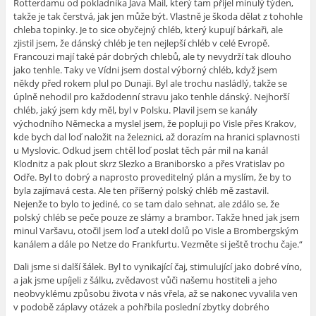
Rotterdamu od pokladníka Java Mail, který tam přijel minulý týden,
takže je tak čerstvá, jak jen může být. Vlastně je škoda dělat z tohohle
chleba topinky. Je to sice obyčejný chléb, který kupují bárkaři, ale
zjistil jsem, že dánský chléb je ten nejlepší chléb v celé Evropě.
Francouzi mají také pár dobrých chlebů, ale ty nevydrží tak dlouho
jako tenhle. Taky ve Vídni jsem dostal výborný chléb, když jsem
někdy před rokem plul po Dunaji. Byl ale trochu nasládlý, takže se
úplně nehodil pro každodenní stravu jako tenhle dánský. Nejhorší
chléb, jaký jsem kdy měl, byl v Polsku. Plavil jsem se kanály
východního Německa a myslel jsem, že popluji po Visle přes Krakov,
kde bych dal loď naložit na železnici, až dorazím na hranici splavnosti
u Myslovic. Odkud jsem chtěl loď poslat těch pár mil na kanál
Klodnitz a pak plout skrz Slezko a Braniborsko a přes Vratislav po
Odře. Byl to dobrý a naprosto proveditelný plán a myslím, že by to
byla zajímavá cesta. Ale ten příšerný polský chléb mě zastavil.
Nejenže to bylo to jediné, co se tam dalo sehnat, ale zdálo se, že
polský chléb se peče pouze ze slámy a brambor. Takže hned jak jsem
minul Varšavu, otočil jsem loď a utekl dolů po Visle a Brombergským
kanálem a dále po Netze do Frankfurtu. Vezměte si ještě trochu čaje.“
Dali jsme si další šálek. Byl to vynikající čaj, stimulující jako dobré víno,
a jak jsme upíjeli z šálku, zvědavost vůči našemu hostiteli a jeho
neobvyklému způsobu života v nás vřela, až se nakonec vyvalila ven
v podobě záplavy otázek a pohřbila poslední zbytky dobrého