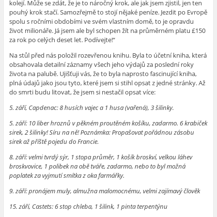
kolejí. Může se zdát, že je to náročný krok, ale jak jsem zjistil, jen ten
pouhý krok stačí. Samozřejmě to stojí nějaké peníze. Jezdit po Evropě
spolu s ročními obdobími ve svém vlastním domě, to je opravdu
život milionáře. Já jsem ale byl schopen žít na průměrném platu £150
za rok po celých deset let. Podívejte!“
Na stůl před nás položil rozevřenou knihu. Byla to účetní kniha, která
obsahovala detailní záznamy všech jeho výdajů za poslední roky
života na palubě. Ujišťuji vás, že to byla naprosto fascinující kniha,
plná údajů jako jsou tyto, které jsem si stihl opsat z jedné stránky. Až
do smrti budu litovat, že jsem si nestačil opsat více:
5. září, Capdenac: 8 husích vajec a 1 husa (vařená), 3 šilinky.
5. září: 10 liber hroznů v pěkném proutěném košíku, zadarmo. 6 krabiček
sirek, 2 šilinky! Síru na ně! Poznámka: Propašovat pořádnou zásobu
sirek až příště pojedu do Francie.
8. září: velmi tvrdý sýr, 1 stopa průměr, 1 košík broskví, velkou láhev
broskvovice, 1 polibek na obě tváře, zadarmo, nebo to byl možná
poplatek za vyjmutí smítka z oka farmářky.
9. září: pronájem muly, almužna malomocnému, velmi zajímavý člověk
15. září, Castets: 6 stop chleba, 1 šilink, 1 pinta terpentýnu