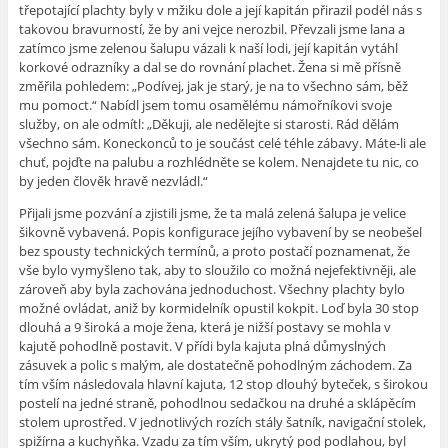
třepotající plachty byly v mžiku dole a její kapitán přirazil podél nás s
takovou bravurností, že by ani vejce nerozbil. Převzali jsme lana a
zatímco jsme zelenou šalupu vázali k naší lodi, její kapitán vytáhl
korkové odrazníky a dal se do rovnání plachet. Žena si mě přísně
změřila pohledem: „Podívej, jak je starý, je na to všechno sám, běž
mu pomoct.“ Nabídl jsem tomu osamělému námořníkovi svoje
služby, on ale odmítl: „Děkuji, ale nedělejte si starosti. Rád dělám
všechno sám. Koneckonců to je součást celé téhle zábavy. Máte-li ale
chuť, pojďte na palubu a rozhlédněte se kolem. Nenajdete tu nic, co
by jeden člověk hravě nezvládl.“
Přijali jsme pozvání a zjistili jsme, že ta malá zelená šalupa je velice
šikovně vybavená. Popis konfigurace jejího vybavení by se neobešel
bez spousty technických termínů, a proto postačí poznamenat, že
vše bylo vymyšleno tak, aby to sloužilo co možná nejefektivněji, ale
zároveň aby byla zachována jednoduchost. Všechny plachty bylo
možné ovládat, aniž by kormidelník opustil kokpit. Loď byla 30 stop
dlouhá a 9 široká a moje žena, která je nižší postavy se mohla v
kajutě pohodlně postavit. V přídi byla kajuta plná důmyslných
zásuvek a polic s malým, ale dostatečně pohodlným záchodem. Za
tím vším následovala hlavní kajuta, 12 stop dlouhý byteček, s širokou
postelí na jedné straně, pohodlnou sedačkou na druhé a sklápěcím
stolem uprostřed. V jednotlivých rozích stály šatník, navigační stolek,
spižírna a kuchyňka. Vzadu za tím vším, ukrytý pod podlahou, byl