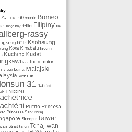
tky
Borneo
Azimut 60
baterie
e
Filipíny
ře
delfíni
Danga Bay
film
allberg-rassy
Kaohsiung
ngkong
hřídel
Kota Kinabalu
elung
kreditní
Kuching
Kudat
ta
angkawi
lodní motor
linux
Malajsie
ní šroub
Lumut
laysia
Monsun
onsun 31
Natírání
Philippines
ody
lachetnice
lachtění
Puerto Princesa
rto Princessa
Santubong
Taiwan
ngapore
Singapur
Tchaj-wan
wan Strait
tajfun
vaření na lodi
Video
hoon
údržba