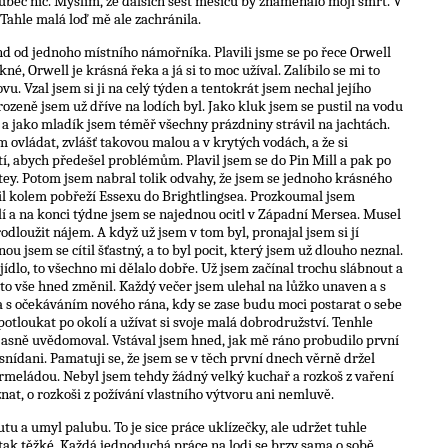
ůbec nic. Myslím, že dalších šest měsíců by znamenalo mojí smrt. V
 Tahle malá loď mě ale zachránila.
end od jednoho místního námořníka. Plavili jsme se po řece Orwell
né, Orwell je krásná řeka a já si to moc užíval. Zalíbilo se mi to
ovu. Vzal jsem si ji na celý týden a tentokrát jsem nechal jejího
rozeně jsem už dříve na lodích byl. Jako kluk jsem se pustil na vodu
, a jako mladík jsem téměř všechny prázdniny strávil na jachtách.
ám ovládat, zvlášť takovou malou a v krytých vodách, a že si
í, abych předešel problémům. Plavil jsem se do Pin Mill a pak po
tey. Potom jsem nabral tolik odvahy, že jsem se jednoho krásného
stil kolem pobřeží Essexu do Brightlingsea. Prozkoumal jsem
lí a na konci týdne jsem se najednou ocitl v Západní Mersea. Musel
rodloužit nájem. A když už jsem v tom byl, pronajal jsem si jí
u jsem se cítil šťastný, a to byl pocit, který jsem už dlouho neznal.
ídlo, to všechno mi dělalo dobře. Už jsem začínal trochu slábnout a
i to vše hned změnil. Každý večer jsem ulehal na lůžko unaven a s
a s očekáváním nového rána, kdy se zase budu moci postarat o sebe
 potloukat po okolí a užívat si svoje malá dobrodružství. Tenhle
o jasně uvědomoval. Vstával jsem hned, jak mě ráno probudilo první
i snídani. Pamatuji se, že jsem se v těch první dnech věrně držel
marmeládou. Nebyl jsem tehdy žádný velký kuchař a rozkoš z vaření
nat, o rozkoši z požívání vlastního výtvoru ani nemluvě.
tu a umyl palubu. To je sice práce uklízečky, ale udržet tuhle
 tak těžké. Každá jednoduchá práce na lodi se brzy sama o sobě