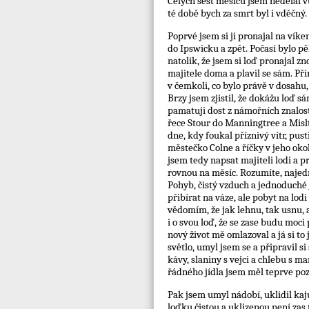
Celých šest měsíců jsem nedělal v
té době bych za smrt byl i vděčný.
Poprvé jsem si ji pronajal na vík
do Ipswicku a zpět. Počasí bylo pěk
natolik, že jsem si loď pronajal zn
majitele doma a plavil se sám. Při
v čemkoli, co bylo právě v dosahu
Brzy jsem zjistil, že dokážu loď s
pamatuji dost z námořních znalost
řece Stour do Manningtree a Misl
dne, kdy foukal příznivý vítr, pu
městečko Colne a říčky v jeho oko
jsem tedy napsat majiteli lodi a p
rovnou na měsíc. Rozumíte, najedno
Pohyb, čistý vzduch a jednoduché j
přibírat na váze, ale pobyt na lod
vědomím, že jak lehnu, tak usnu, 
i o svou loď, že se zase budu moci
nový život mě omlazoval a já si t
světlo, umyl jsem se a připravil s
kávy, slaniny s vejci a chlebu s 
řádného jídla jsem měl teprve poz
Pak jsem umyl nádobí, uklidil kaju
loďku čistou a uklizenou není zas