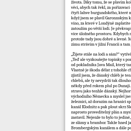
života. Díky tomu, že se plavím k
věci, abych tak řekl, za pořizova
čtyři lahve burgundského, které m
když jsem se plavil Garonnským ka
víno, za které v Londýně zaplatíte
zatoužím po větší lodi. Je překvap
více úložného prostoru. Kdybych n
protože tady jsou dobré a levné. M
zimu strávím v jižní Francii a tam
„Žijete stále na lodi a sám?“ vytř
„Teď ale vyzkoušejte topinky s p
od pokladníka Java Mail, který tam
Vlastně je škoda dělat z tohohle ch
zjistil jsem, že dánský chléb je t
chlebů, ale ty nevydrží tak dlouh
někdy před rokem plul po Dunaji. 
stravu jako tenhle dánský. Nejhorš
východního Německa a myslel jsem,
železnici, až dorazím na hranici s
kanál Klodnitz a pak plout skrz Sl
naprosto proveditelný plán a mysl
zastavil. Nejenže to bylo to jediné
ze slámy a brambor. Takže hned ja
Brombergským kanálem a dále po N