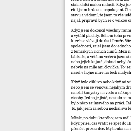
stala další malou radostí. Když j
cítil jsem hrdost a uspokojení. Č
stavu a vědomí, že jsem to vše ud
najal, připravil bych se o velkou 
Když jsem dokončil všechny ranní 
a vytáhl plachty. Během toho prv
které se vlévají do ústí Temže. Vše
společnosti, zajel jsem do jednoh
z temžských říčních člunů. Mezi n
bárkaře, a většinu večerů jsem s
nebo jejich kajutě, dokud nebyl čas
nebylo na míle ani človíčka. To js
našel v hojné míře na těch malých
Když bylo ošklivo nebo když mi vít
nebo jsem se věnoval nějakým dro
naložil kanystry na vodu a nákupn
zásoby. Jedno je jisté, nestalo se 
bylo něco zajímavého na práci. Tak
To, jak jsem za sebou nechal svá 
Měsíc, po dobu kterého jsem měl lo
když přišel čas vrátit se zpět do 
přenést přes srdce. Myšlenka na n