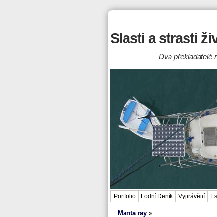
Slasti a strasti ž
Dva překladatelé n
Portfolio
Lodní Deník
Vyprávění
Es
Manta ray
»