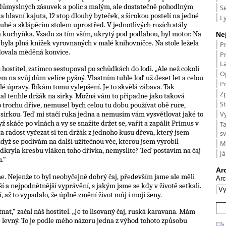
á důmyslných zásuvek a polic s malým, ale dostatečně pohodlným
S
 hlavní kajuta, 12 stop dlouhý byteček, s širokou postelí na jedné
L
hé a sklápěcím stolem uprostřed. V jednotlivých rozích stály
a a kuchyňka. Vzadu za tím vším, ukrytý pod podlahou, byl motor. Na
Ne
 byla plná knížek vyrovnaných v malé knihovničce. Na stole ležela
P
dovala měděná konvice.
P
L
š hostitel, zatímco sestupoval po schůdkách do lodi. „Ale než cokoli
O
m na svůj dům velice pyšný. Vlastním tuhle loď už deset let a celou
Pr
lé úpravy. Říkám tomu vylepšení. Je to skvělá zábava. Tak
Zp
al tenhle držák na sirky. Možná vám to připadne jako taková
St
 trochu dříve, nemusel bych celou tu dobu používat obě ruce,
V
sirkou. Teď mi stačí ruka jedna a nemusím vám vysvětlovat jaké to
ž skáče po vlnách a vy se snažíte držet se, vařit a zapálit Primus v
T
a radost vyřezat si ten držák z jednoho kusu dřeva, který jsem
s
když se podívám na další užitečnou věc, kterou jsem vyrobil
M
kryla kresbu vláken toho dřívka, nemyslíte? Teď postavím na čaj
Já
u.“
Ar
sme. Nejenže to byl neobyčejně dobrý čaj, především jsme ale měli
Arc
 a nejpodnětnější vyprávění, s jakým jsme se kdy v životě setkali.
, až to vypadalo, že úplně změní život můj i mojí ženy.
at,“ začal náš hostitel. „Je to lisovaný čaj, ruská karavana. Mám
 levný. To je podle mého názoru jedna z výhod tohoto způsobu