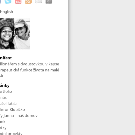
English
nifest
ilionářem s dvoustovkou v kapse
erapeutická funkce života na malé
di
ránky
rtfolio
 nás
še flotila
irror Klubíčko
/y Janna – náš domov
ink
otky
odní projekty