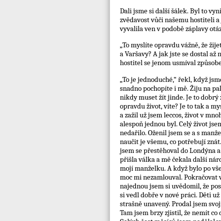
Dali jsme si další šálek. Byl to vyn
zvědavost vůči našemu hostiteli a
vyvalila ven v podobě záplavy otá
„To myslíte opravdu vážně, že žije
a Varšavy? A jak jste se dostal až
hostitel se jenom usmíval způsobem
„To je jednoduché,“ řekl, když jsm
snadno pochopíte i mě. Žiju na pal
nikdy muset žít jinde. Je to dobrý 
opravdu život, víte? Je to tak a 
a zažil už jsem leccos, život v m
alespoň jednou byl. Celý život jse
nedařilo. Oženil jsem se a s manže
naučit je všemu, co potřebují znát
jsem se přestěhoval do Londýna a 
přišla válka a mě čekala další ná
mojí manželku. A když bylo po všem
moc mi nezamlouval. Pokračovat v 
najednou jsem si uvědomil, že pos
si vedl dobře v nové práci. Děti u
strašně unavený. Prodal jsem svo
Tam jsem brzy zjistil, že nemít co 