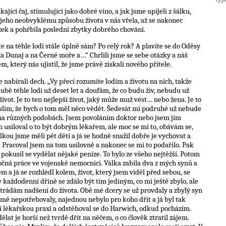
ikající čaj, stimulující jako dobré víno, a jak jsme upíjeli z šálku,
 jeho neobvyklému způsobu života v nás vřela, až se nakonec
zek a pohřbila poslední zbytky dobrého chování.
te na téhle lodi stále úplně sám? Po celý rok? A plavíte se do Oděsy
 na Dunaj a na Černé moře a…“ Chrlili jsme se sebe otázky a náš
, který nás ujistil, že jsme právě získali nového přítele.
e nabírali dech. „Vy přeci rozumíte lodím a životu na nich, takže
ubě téhle lodi už deset let a doufám, že co budu živ, nebudu už
život. Je to ten nejlepší život, jaký může muž vést… nebo žena. Je to
myslím, že bych o tom měl něco vědět. Šedesát mi podruhé už nebude
noha různých podobách. Jsem povoláním doktor nebo jsem jím
m usiloval o to být dobrým lékařem, ale moc se mi to, obávám se,
lkou jsme měli pět dětí a já se hodně snažil dobře je vychovat a
. Pracoval jsem na tom usilovně a nakonec se mi to podařilo. Pak
pokusil se vydělat nějaké peníze. To bylo ze všeho nejtěžší. Potom
ročná práce ve vojenské nemocnici. Válka zabila dva z mých synů a
 a já se rozhlédl kolem, život, který jsem viděl před sebou, se
každodenní dřině se zdálo být tím jediným, co mi ještě zbylo, ale
trádám nadšení do života. Obě mé dcery se už provdaly a zbylý syn
ž mě nepotřebovaly, najednou nebylo pro koho dřít a já byl tak
ji lékařskou praxi a odstěhoval se do Harwich, odkud pocházím.
dělat je horší než tvrdě dřít na něčem, o co člověk ztratil zájem.