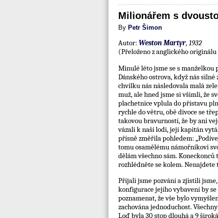
Milionářem s dvoust
By
Petr Šimon
Autor:
Weston Martyr
, 1932
(Přeloženo z anglického originálu
Minulé léto jsme se s manželkou p
Dánského ostrova, když nás silné z
chvilku nás následovala malá zelen
muž, ale hned jsme si všimli, že s
plachetnice vplula do přístavu plno
rychle do větru, obě divoce se třep
takovou bravurností, že by ani vej
vázali k naší lodi, její kapitán vy
přísně změřila pohledem: „Podívej
tomu osamělému námořníkovi svoje 
dělám všechno sám. Koneckonců to 
rozhlédněte se kolem. Nenajdete tu
Přijali jsme pozvání a zjistili jsm
konfigurace jejího vybavení by se
poznamenat, že vše bylo vymyšleno
zachována jednoduchost. Všechny 
Loď byla 30 stop dlouhá a 9 široká