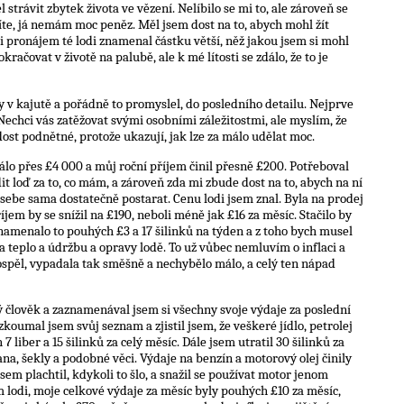
strávit zbytek života ve vězení. Nelíbilo se mi to, ale zároveň se
te, já nemám moc peněz. Měl jsem dost na to, abych mohl žít
i pronájem té lodi znamenal částku větší, něž jakou jsem si mohl
kračovat v životě na palubě, ale k mé lítosti se zdálo, že to je
dy v kajutě a pořádně to promyslel, do posledního detailu. Nejprve
Nechci vás zatěžovat svými osobními záležitostmi, ale myslím, že
ost podnětné, protože ukazují, jak lze za málo udělat moc.
lo přes £4 000 a můj roční příjem činil přesně £200. Potřeboval
dit loď za to, co mám, a zároveň zda mi zbude dost na to, abych na ní
 o sebe sama dostatečně postarat. Cenu lodi jsem znal. Byla na prodej
íjem by se snížil na £190, neboli méně jak £16 za měsíc. Stačilo by
amenalo to pouhých £3 a 17 šilinků na týden a z toho bych musel
 a teplo a údržbu a opravy lodě. To už vůbec nemluvím o inflaci a
dospěl, vypadala tak směšně a nechybělo málo, a celý ten nápad
ý člověk a zaznamenával jsem si všechny svoje výdaje za poslední
zkoumal jsem svůj seznam a zjistil jsem, že veškeré jídlo, petrolej
 liber a 15 šilinků za celý měsíc. Dále jsem utratil 30 šilinků za
ana, šekly a podobné věci. Výdaje na benzín a motorový olej činily
 jsem plachtil, kdykoli to šlo, a snažil se používat motor jenom
lodi, moje celkové výdaje za měsíc byly pouhých £10 za měsíc,