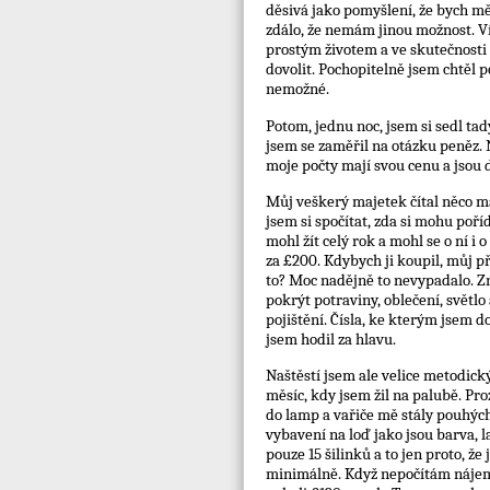
děsivá jako pomyšlení, že bych měl 
zdálo, že nemám jinou možnost. Ví
prostým životem a ve skutečnosti 
dovolit. Pochopitelně jsem chtěl po
nemožné.
Potom, jednu noc, jsem si sedl ta
jsem se zaměřil na otázku peněz. 
moje počty mají svou cenu a jsou d
Můj veškerý majetek čítal něco má
jsem si spočítat, zda si mohu poří
mohl žít celý rok a mohl se o ní i
za £200. Kdybych ji koupil, můj př
to? Moc nadějně to nevypadalo. Zn
pokrýt potraviny, oblečení, světlo
pojištění. Čísla, ke kterým jsem 
jsem hodil za hlavu.
Naštěstí jsem ale velice metodick
měsíc, kdy jsem žil na palubě. Pro
do lamp a vařiče mě stály pouhých 7
vybavení na loď jako jsou barva, l
pouze 15 šilinků a to jen proto, že
minimálně. Když nepočítám nájem 