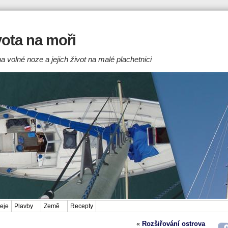
ivota na moři
a volné noze a jejich život na malé plachetnici
eje
Plavby
Země
Recepty
«
Rozšiřování ostrova