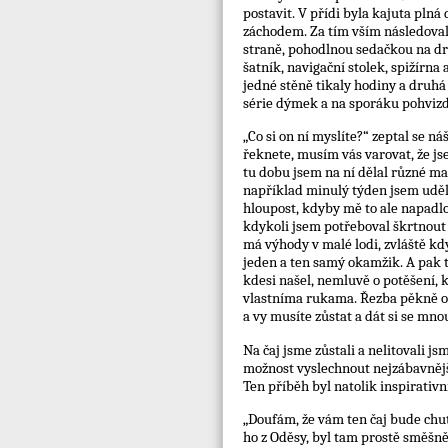
postavit. V přídi byla kajuta pln
záchodem. Za tím vším následovala
straně, pohodlnou sedačkou na dru
šatník, navigační stolek, spižírn
jedné stěně tikaly hodiny a druhá
série dýmek a na sporáku pohviz
„Co si on ní myslíte?“ zeptal se ná
řeknete, musím vás varovat, že jse
tu dobu jsem na ní dělal různé ma
například minulý týden jsem uděl
hloupost, kdyby mě to ale napadlo
kdykoli jsem potřeboval škrtnout 
má výhody v malé lodi, zvláště kdy
jeden a ten samý okamžik. A pak t
kdesi našel, nemluvě o potěšení, 
vlastníma rukama. Řezba pěkně od
a vy musíte zůstat a dát si se mno
Na čaj jsme zůstali a nelitovali j
možnost vyslechnout nejzábavnější
Ten příběh byl natolik inspirativní
„Doufám, že vám ten čaj bude chutn
ho z Oděsy, byl tam prostě směšně