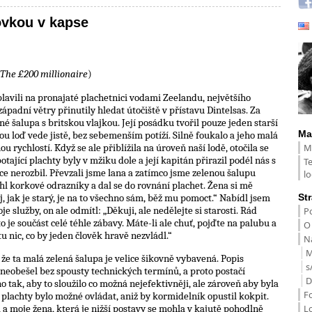
ovkou v kapse
The £200 millionaire
)
lavili na pronajaté plachetnici vodami Zeelandu, největšího
ápadní větry přinutily hledat útočiště v přístavu Dintelsas. Za
é šalupa s britskou vlajkou. Její posádku tvořil pouze jeden starší
Ma
vou loď vede jistě, bez sebemenším potíží. Silně foukalo a jeho malá
M
u rychlostí. Když se ale přiblížila na úroveň naší lodě, otočila se
otající plachty byly v mžiku dole a její kapitán přirazil podél nás s
T
ce nerozbil. Převzali jsme lana a zatímco jsme zelenou šalupu
lo
táhl korkové odrazníky a dal se do rovnání plachet. Žena si mě
St
, jak je starý, je na to všechno sám, běž mu pomoct.“ Nabídl jsem
služby, on ale odmítl: „Děkuji, ale nedělejte si starosti. Rád
Po
je součást celé téhle zábavy. Máte-li ale chuť, pojďte na palubu a
O
 nic, co by jeden člověk hravě nezvládl.“
Na
M
e, že ta malá zelená šalupa je velice šikovně vybavená. Popis
s
 neobešel bez spousty technických termínů, a proto postačí
D
 tak, aby to sloužilo co možná nejefektivněji, ale zároveň aby byla
F
plachty bylo možné ovládat, aniž by kormidelník opustil kokpit.
L
 a moje žena, která je nižší postavy se mohla v kajutě pohodlně