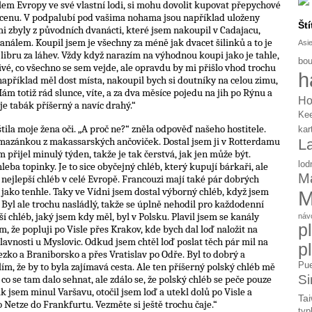
olem Evropy ve své vlastní lodi, si mohu dovolit kupovat přepychové
cí cenu. V podpalubí pod vašima nohama jsou například uloženy
Ští
i zbyly z původních dvanácti, které jsem nakoupil v Cadajacu,
nálem. Koupil jsem je všechny za méně jak dvacet šilinků a to je
Asi
 libru za láhev. Vždy když narazím na výhodnou koupi jako je tahle,
bou
ivé, co všechno se sem vejde, ale opravdu by mi přišlo vhod trochu
h
apříklad měl dost místa, nakoupil bych si doutníky na celou zimu,
ám totiž rád slunce, víte, a za dva měsíce pojedu na jih po Rýnu a
Ho
 je tabák příšerný a navíc drahý.“
Ke
eštila moje žena oči. „A proč ne?“ zněla odpověď našeho hostitele.
kar
omazánkou z makassarských ančoviček. Dostal jsem ji v Rotterdamu
L
 přijel minulý týden, takže je tak čerstvá, jak jen může být.
lod
leba topinky. Je to sice obyčejný chléb, který kupují bárkaři, ale
Ma
en nejlepší chléb v celé Evropě. Francouzi mají také pár dobrých
o jako tenhle. Taky ve Vídni jsem dostal výborný chléb, když jsem
M
Byl ale trochu nasládlý, takže se úplně nehodil pro každodenní
í chléb, jaký jsem kdy měl, byl v Polsku. Plavil jsem se kanály
náv
p
 že popluji po Visle přes Krakov, kde bych dal loď naložit na
plavnosti u Myslovic. Odkud jsem chtěl loď poslat těch pár mil na
p
ezko a Braniborsko a přes Vratislav po Odře. Byl to dobrý a
ím, že by to byla zajímavá cesta. Ale ten příšerný polský chléb mě
Pue
Si
, co se tam dalo sehnat, ale zdálo se, že polský chléb se peče pouze
k jsem minul Varšavu, otočil jsem loď a utekl dolů po Visle a
Tai
etze do Frankfurtu. Vezměte si ještě trochu čaje.“
typ