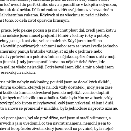
sem loď uvedl do perfektního stavu a posadil se v kokpitu s dýmkou,
iním tak do dneška. Dělá mi radost vidět svůj domov v bezvadném
ělal vlastníma rukama. Kdybych si na všechnu tu práci někoho
část toho, co dělá život opravdu krásným.
práce, bylo pěkné počasí a já měl chuť plout dál, zvedl jsem kotvu
ního měsíce jsem musel projezdit téměř všechny řeky a potoky,
chny jsou, jak asi víte, velice malebné. Když jsem toužil po
o z kotvišť, používaných jachtami nebo jsem se uvázal vedle jednoho
ámořníky panují bratrské vztahy, ať už jde o jachtaře nebo
trávil vyprávěním a pokuřováním s nějakou spřízněnou duší v mojí
 jít spát. Jindy jsem spustil kotvu na nějaké tiché říčce, kde
em měl ze všeho nejraději. Potřeboval jsem klid a mír a obojí jsem
 essexských říčkách.
r a příliv nebyly nakloněny, pouštěl jsem se do velkých úklidů,
bným úkolům, kterých je na lodi vždy dostatek. Jindy jsem zase
í košík do člunu a odvesloval jsem do nejbližší vesnice doplnit
mi, že bych měl chvilku na zahálku. Stále bylo čím se zabavit, vždy
ový způsob života mi vyhovoval, celý jsem vzkvétal, tělem i duší.
léta a znovu se proměnil v mladíka, bylo jednoduše naprosto úžasné.
ď pronajatou, byl ale pryč dříve, než jsem si stačil všimnout, a
Harwich a já si uvědomil, co ten návrat znamená, nemohl jsem to
ávrat ke způsobu života, který jsem vedl na pevnině, byla stejně