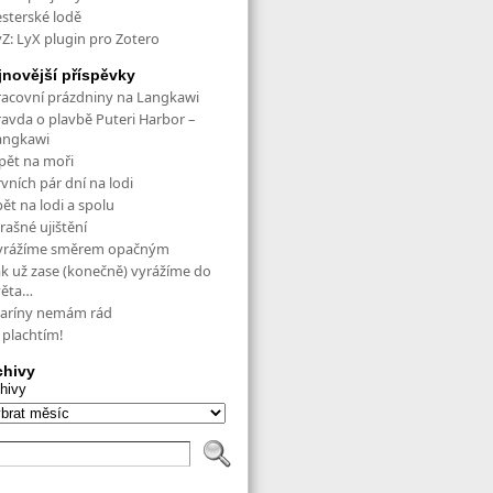
esterské lodě
yZ: LyX plugin pro Zotero
jnovější příspěvky
racovní prázdniny na Langkawi
ravda o plavbě Puteri Harbor –
angkawi
pět na moři
vních pár dní na lodi
ět na lodi a spolu
rašné ujištění
yrážíme směrem opačným
ak už zase (konečně) vyrážíme do
věta…
aríny nemám rád
 plachtím!
chivy
hivy