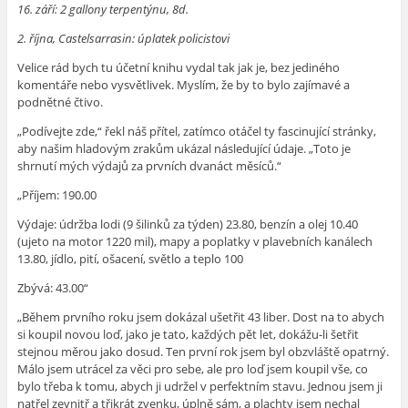
16. září: 2 gallony terpentýnu, 8d.
2. října, Castelsarrasin: úplatek policistovi
Velice rád bych tu účetní knihu vydal tak jak je, bez jediného
komentáře nebo vysvětlivek. Myslím, že by to bylo zajímavé a
podnětné čtivo.
„Podívejte zde,“ řekl náš přítel, zatímco otáčel ty fascinující stránky,
aby našim hladovým zrakům ukázal následující údaje. „Toto je
shrnutí mých výdajů za prvních dvanáct měsíců.“
„Příjem: 190.00
Výdaje: údržba lodi (9 šilinků za týden) 23.80, benzín a olej 10.40
(ujeto na motor 1220 mil), mapy a poplatky v plavebních kanálech
13.80, jídlo, pití, ošacení, světlo a teplo 100
Zbývá: 43.00“
„Během prvního roku jsem dokázal ušetřit 43 liber. Dost na to abych
si koupil novou loď, jako je tato, každých pět let, dokážu-li šetřit
stejnou měrou jako dosud. Ten první rok jsem byl obzvláště opatrný.
Málo jsem utrácel za věci pro sebe, ale pro loď jsem koupil vše, co
bylo třeba k tomu, abych ji udržel v perfektním stavu. Jednou jsem ji
natřel zevnitř a třikrát zvenku, úplně sám, a plachty jsem nechal