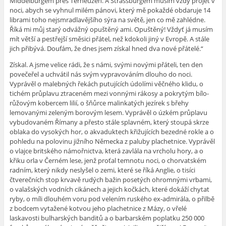
Middelburgem přes Terneuzen. A Strassburgem musím vždy projet v
noci, abych se vyhnul milém pánovi, který mě pokaždé obdaruje 14
librami toho nejsmradlavějšího sýra na světě, jen co mě zahlédne.
Říká mi můj
starý
odvážný opuštěný ami. Opuštěný! Vždyť já musím
mít větší a pestřejší směsici přátel, než kdokoli jiný v Evropě. A stále
jich přibývá. Doufám, že dnes jsem získal hned dva nové přátelé.“
Získal. A jsme velice rádi, že s námi, svými novými přáteli, ten den
povečeřel a uchvátil nás svým vypravováním dlouho do noci.
Vyprávěl o malebných řekách putujících údolími věčného klidu, o
tichém průplavu ztraceném mezi vonnými rákosy a pokrytým bílo-
růžovým kobercem lilií, o šňůrce malinkatých jezírek s břehy
lemovanými zeleným borovým lesem. Vyprávěl o úzkém průplavu
vybudovaném Římany a přesto stále splavném, který stoupá skrze
oblaka do vysokých hor, o akvaduktech křižujících bezedné rokle a o
pohledu na polovinu jižního Německa z paluby plachetnice. Vyprávěl
o vlajce britského námořnictva, která zavlála na vrcholu hory, a o
křiku orla v Černém lese, jenž proťal temnotu noci, o chorvatském
radním, který nikdy neslyšel o zemi, které se říká Anglie, o tisíci
čtverečních stop krvavě rudých bažin posetých ohromnými vrbami,
o valašských vodních cikánech a jejich kočkách, které dokáží chytat
ryby, o míli dlouhém voru pod velením ruského ex-admirála, o přilbě
z bodcem vytažené kotvou jeho plachetnice z Mázy, o vřelé
laskavosti bulharských banditů a o barbarském poplatku 250 000