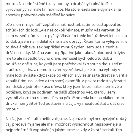
motor. Na jedné stěně tikaly hodiny a druhá byla plná knížek
vyrovnaných v malé knihovničce. Na stole ležela série dýmek a na
sporáku pohvizdovala měděná konvice.
„Co si on ní myslíte?“ zeptal se náš hostitel, zatímco sestupoval po
schůdkách do lodi. „Ale než cokoli řeknete, musím vás varovat, že
jsem na svůj dům velice pyšný. Vlastním tuhle loď už deset let a celou
tu dobu jsem na ní dělal různé malé úpravy. Říkám tomu vylepšení. Je
to skvělá zábava. Tak například minulý týden jsem udělal tenhle
držák na sirky. Možná vám to připadne jako taková hloupost, kdyby
mě to ale napadlo trochu dříve, nemusel bych celou tu dobu
používat obě ruce, kdykoli jsem potřeboval škrtnout sirkou. Teď mi
stačí ruka jedna a nemusím vám vysvětlovat jaké to má výhody v
malé lodi, zvláště když skáče po vlnách a vy se snažíte držet se, vařit a
zapálit Primus v jeden a ten samý okamžik. A pak ta radost vyřezat si
ten držák z jednoho kusu dřeva, který jsem kdesi našel, nemluvě o
potěšení, když se podívám na další užitečnou věc, kterou jsem
vyrobil vlastníma rukama. Řezba pěkně odkryla kresbu vláken toho
dřívka, nemyslíte? Teď postavím na čaj a vy musíte zůstat a dát si se
mnou.“
Na čaj jsme zůstali a nelitovali jsme. Nejenže to byl neobyčejně dobrý
čaj, především jsme ale měli možnost vyslechnout nejzábavnější a
nejpodnětnější vyprávění, s jakým jsme se kdy v životě setkali. Ten