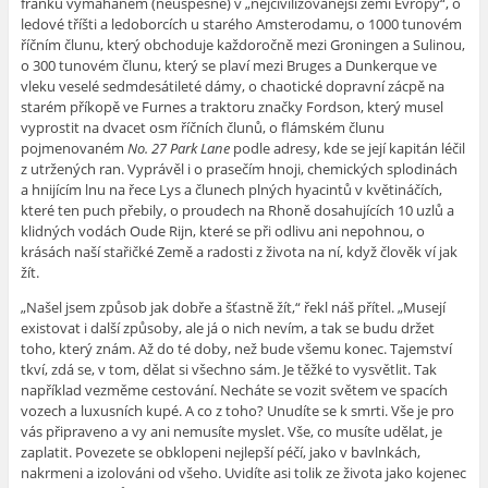
franků vymáhaném (neúspěšně) v „
nejcivilizovanější zemi Evropy“, o
ledové tříšti a ledoborcích u starého Amsterodamu, o 1000 tunovém
říčním člunu, který obchoduje každoročně mezi Groningen a Sulinou,
o 300 tunovém člunu, který se plaví mezi Bruges a Dunkerque ve
vleku veselé sedmdesátileté dámy, o chaotické dopravní zácpě na
starém příkopě ve Furnes a traktoru značky Fordson, který musel
vyprostit na dvacet osm říčních člunů, o flámském člunu
pojmenovaném
No. 27 Park Lane
podle adresy, kde se její kapitán léčil
z utržených ran. Vyprávěl i o prasečím hnoji, chemických splodinách
a hnijícím lnu na řece Lys a člunech plných hyacintů v květináčích,
které ten puch přebily, o proudech na Rhoně dosahujících 10 uzlů a
klidných vodách Oude Rijn, které se při odlivu ani nepohnou, o
krásách naší stařičké Země a radosti z života na ní, když člověk ví jak
žít.
„
Našel jsem způsob jak dobře a šťastně žít,“ řekl náš přítel. „Musejí
existovat i další způsoby, ale já o nich nevím, a tak se budu držet
toho, který znám. Až do té doby, než bude všemu konec. Tajemství
tkví, zdá se, v tom, dělat si všechno sám. Je těžké to vysvětlit. Tak
například vezměme cestování. Necháte se vozit světem ve spacích
vozech a luxusních kupé. A co z toho? Unudíte se k smrti. Vše je pro
vás připraveno a vy ani nemusíte myslet. Vše, co musíte udělat, je
zaplatit. Povezete se obklopeni nejlepší péčí, jako v bavlnkách,
nakrmeni a izolováni od všeho. Uvidíte asi tolik ze života jako kojenec