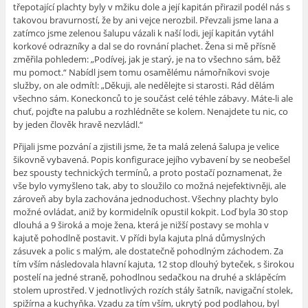
třepotající plachty byly v mžiku dole a její kapitán přirazil podél nás s
takovou bravurností, že by ani vejce nerozbil. Převzali jsme lana a
zatímco jsme zelenou šalupu vázali k naší lodi, její kapitán vytáhl
korkové odrazníky a dal se do rovnání plachet. Žena si mě přísně
změřila pohledem: „Podívej, jak je starý, je na to všechno sám, běž
mu pomoct.“ Nabídl jsem tomu osamělému námořníkovi svoje
služby, on ale odmítl: „Děkuji, ale nedělejte si starosti. Rád dělám
všechno sám. Koneckonců to je součást celé téhle zábavy. Máte-li ale
chuť, pojďte na palubu a rozhlédněte se kolem. Nenajdete tu nic, co
by jeden člověk hravě nezvládl.“
Přijali jsme pozvání a zjistili jsme, že ta malá zelená šalupa je velice
šikovně vybavená. Popis konfigurace jejího vybavení by se neobešel
bez spousty technických termínů, a proto postačí poznamenat, že
vše bylo vymyšleno tak, aby to sloužilo co možná nejefektivněji, ale
zároveň aby byla zachována jednoduchost. Všechny plachty bylo
možné ovládat, aniž by kormidelník opustil kokpit. Loď byla 30 stop
dlouhá a 9 široká a moje žena, která je nižší postavy se mohla v
kajutě pohodlně postavit. V přídi byla kajuta plná důmyslných
zásuvek a polic s malým, ale dostatečně pohodlným záchodem. Za
tím vším následovala hlavní kajuta, 12 stop dlouhý byteček, s širokou
postelí na jedné straně, pohodlnou sedačkou na druhé a sklápěcím
stolem uprostřed. V jednotlivých rozích stály šatník, navigační stolek,
spižírna a kuchyňka. Vzadu za tím vším, ukrytý pod podlahou, byl