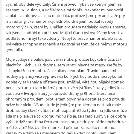
vyčinit, aby déle vydržely. Činění provedl rybář, se kterým jsem se
seznámil v Toulonu, a udělal to velmi dobře. Nakonec mi nedovolil
zaplatit za nic než za cenu materiálu, protože jsme prý amis a že prý
má rád anglické námořníky. Jednoho dne jsem potkal rozbitý
motorový člun, který byl unášen proudem nedaleko Mysu Camaret,
tak jsem je odtáhl do přístavu. Majitel člunu byl vyděšený k smrti a
podle toho mi byl také vděčný. Nebyl to právě námořník, ale za to
byl velice schopný mechanik a tak trval na tom, že dá mému motoru
generálku.
Moje výdaje na palivo jsou velmi nízké, protože kdykoli můžu, tak
plachtím. Těch £13 a drobné jsem utratil hlavně za mapy. Ne že by
jich bylo třeba mnoho, já ale nikdy neodolám. Trávím nad nimi
hodiny a plánuji více výprav, než kolik jich kdy budu moci vykonat.
Poplatky za kanály a přístavy jsou směšné, většinou nějaký zlomek
pence za tunu a tato loď má pouze dvě rejstříkové tuny. Jediný kus
vodstva v Evropě, který je opravdu drahý je Rhona, která teče
ohromným proudem, pilot je tam povinný a dostat se proti proudu
nelze bez vleku. Všude jinde je jediným problémem najít tak malé
drobné, aby člověk vůbec mohl zaplatit. £2 za týden na jídlo se může
zdá málo, ale vše co k tomu mohu říci je, že z této sumy velice dobře
vyžiji. Když chci třeba čerstvou zeleninu, nejdu pro ní do obchodu ve
městě, víte? Ne. Uvidím například pěknou zahrádku na břehu.
Zastavím a dám se s majitelem do řeči a když odplouvám, jsem