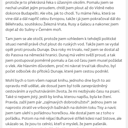
protože je to překrásná řeka s úžasným okolím. Pomalu jsem se
nechal unášet jejím proudem, chtěl jsem plout až do Vídně nebo
dokonce Budapešti. Ale víte, jak to chodí. Tu máme řeku, která se
vine dál a dál napříč celou Evropou, takže i já jsem pokračoval dál do
Bělehradu, soutěskou Železná Vrata, Rusy a Galacu a nakonec jsem
dojel až do Suliny v Černém moři.
Tam jsem se ale otočil, protože jsem vzhledem k tehdejší politické
situaci neměl právě chuť plout do ruských vod. Takže jsem se vydal
opět proti proudu Dunaje. Dva roky mi trvalo, než jsem se dostal až
do Pasova na německé hranici. Dunaj má velmi svěží proud, a tak
jsem postupoval poměrně pomalu a čas od času jsem musel požádat
o vlek. Ale hlavním důvodem, proč mi návrat trval tak dlouho, byl
počet odboček do přítoků Dunaje, které jsem cestou podnikl.
Mohl bych o tom všem napsat knihu, jednoho dne bych to asi
opravdu měl udělat, ale dosud jsem byl tolik zaneprázdněný
cestováním a vychutnáváním života, že mi nezbývalo času na psaní.
Také si nejsem jistý, jestli by kniha, kterou napíšu, byla ke čtení.
Pravda, zažil jsem pár „zajímavých dobrodružství“. Jednou jsem se
naprosto ztratil ve vrbových bažinách na dolním toku Tisy a navíc
jsem tam ulehl s pořádnou horečkou. Ale dostal jsem se z toho v
pořádku. Potom na mě nějací Bulharové stříleli kdesi nad Sistove, ale
ukázalo se, že jsou to celníci, kteří si mysleli, že jsem pašerák.