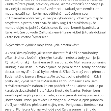
všude můžete plout, prakticky všude, kromě vrcholků hor. Stejné je
to v Belgii, Holandsku a také v Německu. Dokud jsem neměl tuto
mapu, netušil jsem jakým neuvěřitelným způsobem jsou
vnitrozemské vodní cesty v Evropě vybudovány. Z běžných map to
nevyčtete, a proto není divu, že lidé v Anglii si neuvědomují, že
mohou objet na jachtě z Calais celou Evropu, kromě Španělska a
Itálie, výlučně po vodě. Zní to až neuvěřitelně, viďte? Já to ale dokázal
v této lodi, včetně Švýcarska.“
„Švýcarska?!“ vykřikla moje žena. „Jak, prosím vás?“
„Existují dva způsoby, jak se tam dostat,“ řekl náš pozoruhodný
přítel. „Nahoru bočním rýnským kanálem nebo, a tudy jsem jel já,
Rýnsko-Rhonským kanálem ze Strassburgu do Mulhause a po kanálu
Huningue do Basle. To bylo nejdále, co jsem se mohl tehdy pohodlně
dostat, ale myslím, že už byl otevřen další kanál, který vede přímo do
Bodamského jezera a Bregenz. Ale teď už trochu předbíhám. Když
přišlo jaro, vydal jsem se z Marseilles až do Bordeaux. Léto jsem
strávil cestováním nahoru kolem pobřeží až do L’Orient a odtud po
kanálech skrz střední Bretoňsko z Brestu do Nantes. Potom jsem
zamířil opět na jih, pryč od chladu, a zimu jsem strávil výpravami po
jihozápadní Francii po řekách Dordogne a Garrone a jejich přítocích.
Viděl jsem většinu překrásné krajiny mezi Perigueux a Bordeaux na
severu, Floriace a Albi na východě a od Carcassonne na jihu do