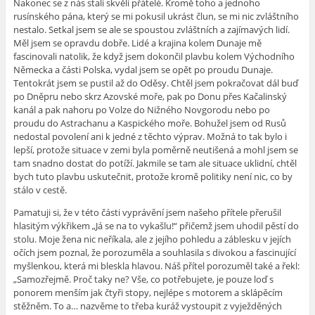
Nakonec se z nás stali skvělí přátelé. Kromě toho a jednoho
rusínského pána, který se mi pokusil ukrást člun, se mi nic zvláštního
nestalo. Setkal jsem se ale se spoustou zvláštních a zajímavých lidí.
Měl jsem se opravdu dobře. Lidé a krajina kolem Dunaje mě
fascinovali natolik, že když jsem dokončil plavbu kolem Východního
Německa a části Polska, vydal jsem se opět po proudu Dunaje.
Tentokrát jsem se pustil až do Oděsy. Chtěl jsem pokračovat dál buď
po Dněpru nebo skrz Azovské moře, pak po Donu přes Kačalinský
kanál a pak nahoru po Volze do Nižného Novgorodu nebo po
proudu do Astrachanu a Kaspického moře. Bohužel jsem od Rusů
nedostal povolení ani k jedné z těchto výprav. Možná to tak bylo i
lepší, protože situace v zemi byla poměrně neutišená a mohl jsem se
tam snadno dostat do potíží. Jakmile se tam ale situace uklidní, chtěl
bych tuto plavbu uskutečnit, protože kromě politiky není nic, co by
stálo v cestě.
Pamatuji si, že v této části vyprávění jsem našeho přítele přerušil
hlasitým výkřikem „Já se na to vykašlu!“ přičemž jsem uhodil pěstí do
stolu. Moje žena nic neříkala, ale z jejího pohledu a záblesku v jejích
očích jsem poznal, že porozuměla a souhlasila s divokou a fascinující
myšlenkou, která mi bleskla hlavou. Náš přítel porozuměl také a řekl:
„Samozřejmě. Proč taky ne? Vše, co potřebujete, je pouze loď s
ponorem menším jak čtyři stopy, nejlépe s motorem a sklápěcím
stěžněm. To a… nazvěme to třeba kuráž vystoupit z vyježděných