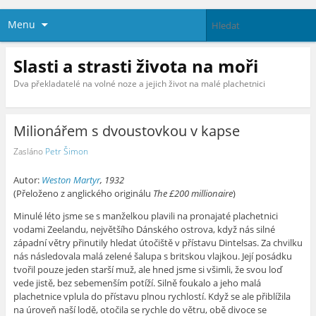
Menu
Slasti a strasti života na moři
Dva překladatelé na volné noze a jejich život na malé plachetnici
Milionářem s dvoustovkou v kapse
Zasláno
Petr Šimon
Autor:
Weston Martyr
, 1932
(Přeloženo z anglického originálu
The £200 millionaire
)
Minulé léto jsme se s manželkou plavili na pronajaté plachetnici
vodami Zeelandu, největšího Dánského ostrova, když nás silné
západní větry přinutily hledat útočiště v přístavu Dintelsas. Za chvilku
nás následovala malá zelené šalupa s britskou vlajkou. Její posádku
tvořil pouze jeden starší muž, ale hned jsme si všimli, že svou loď
vede jistě, bez sebemenším potíží. Silně foukalo a jeho malá
plachetnice vplula do přístavu plnou rychlostí. Když se ale přiblížila
na úroveň naší lodě, otočila se rychle do větru, obě divoce se