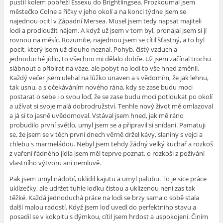
pustil kolem pobřeží Essexu do Brightlingsea. Prozkoumal jsem
městečko Colne a říčky v jeho okolí a na konci týdne jsem se
najednou ocitl v Západní Mersea. Musel jsem tedy napsat majiteli
lodi a prodloužit nájem. A když už jsem v tom byl, pronajal jsem si jí
rovnou na měsíc. Rozumíte, najednou jsem se cítil šťastný, a to byl
pocit, který jsem už dlouho neznal. Pohyb, čistý vzduch a
jednoduché jídlo, to všechno mi dělalo dobře. Už jsem začínal trochu
slábnout a přibírat na váze, ale pobyt na lodi to vše hned změnil.
Každý večer jsem ulehal na lůžko unaven a s vědomím, že jak lehnu,
tak usnu, a s očekáváním nového rána, kdy se zase budu moci
postarat o sebe i o svou loď, že se zase budu moci potloukat po okolí
a užívat si svoje malá dobrodružství. Tenhle nový život mě omlazoval
a já si to jasně uvědomoval. Vstával jsem hned, jak mě ráno
probudilo první světlo, umyl jsem se a připravil si snídani. Pamatuji
se, že jsem se v těch první dnech věrně držel kávy, slaniny s vejci a
chlebu s marmeládou. Nebyl jsem tehdy žádný velký kuchař a rozkoš
z vaření řádného jídla jsem měl teprve poznat, o rozkoši z požívání
vlastního výtvoru ani nemluvě.
Pak jsem umyl nádobí, uklidil kajutu a umyl palubu. To je sice práce
uklízečky, ale udržet tuhle loďku čistou a uklizenou není zas tak
těžké. Každá jednoduchá práce na lodi se brzy sama o sobě stala
další malou radostí. Když jsem loď uvedl do perfektního stavu a
posadil se v kokpitu s dýmkou, cítil jsem hrdost a uspokojení. Činím