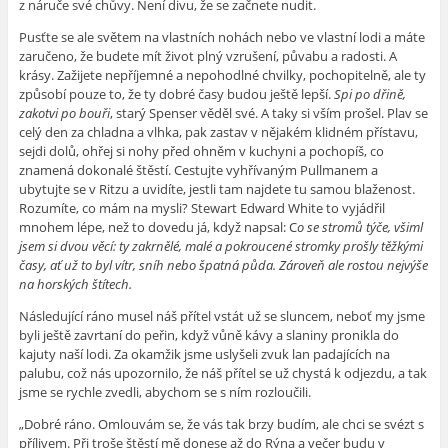
z náruče své chůvy. Není divu, že se začnete nudit.
Pusťte se ale světem na vlastních nohách nebo ve vlastní lodi a máte
zaručeno, že budete mít život plný vzrušení, půvabu a radosti. A
krásy. Zažijete nepříjemné a nepohodlné chvilky, pochopitelně, ale ty
způsobí pouze to, že ty dobré časy budou ještě lepší.
Spi po dřině,
zakotvi po bouři
, starý Spenser věděl své. A taky si vším prošel. Plav se
celý den za chladna a vlhka, pak zastav v nějakém klidném přístavu,
sejdi dolů, ohřej si nohy před ohněm v kuchyni a pochopíš, co
znamená dokonalé štěstí. Cestujte vyhřívaným Pullmanem a
ubytujte se v Ritzu a uvidíte, jestli tam najdete tu samou blaženost.
Rozumíte, co mám na mysli? Stewart Edward White to vyjádřil
mnohem lépe, než to dovedu já, když napsal: C
o se stromů týče, všiml
jsem si dvou věcí: ty zakrnělé, malé a pokroucené stromky prošly těžkými
časy, ať už to byl vítr, sníh nebo špatná půda.
Zároveň ale rostou nejvýše
na horských štítech.
Následující ráno musel náš přítel vstát už se sluncem, neboť my jsme
byli ještě zavrtaní do peřin, když vůně kávy a slaniny pronikla do
kajuty naší lodi. Za okamžik jsme uslyšeli zvuk lan padajících na
palubu, což nás upozornilo, že náš přítel se už chystá k odjezdu, a tak
jsme se rychle zvedli, abychom se s ním rozloučili.
„Dobré ráno. Omlouvám se, že vás tak brzy budím, ale chci se svézt s
přílivem. Při troše štěstí mě donese až do Rýna a večer budu v