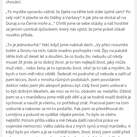
chování.
„To myslíte opravdu vážně, že žijete na téhle lodi stále úplně sám? Po
celý rok? A plavíte se do Oděsy a Varšavy? A jak jste se dostal až na
Dunaj a na Černé moře a…“ Chrlili jsme se sebe otázky a náš hostitel
se jenom usmíval způsobem, který nás ujistil, že jsme právě získali
nového přítele.
„To je jednoduché,“ řekl, když jsme nabírali dech. „Vy přeci rozumíte
lodím a životu na nich, takže snadno pochopíte i mě. Žiju na palubě
téhle lodi už deset let a doufám, že co budu živ, nebudu už nikdy
muset žít jinde. Je to dobrý život. Je to ten nejlepší život, jaký může
muž vést… nebo žena. Je to opravdu život, víte? Je to tak a myslím, že
bych o tom měl něco vědět. Šedesát mi podruhé už nebude a zažil už
jsem leccos, život v mnoha různých podobách. Jsem povoláním
doktor nebo jsem jím alespoň jednou byl. Celý život jsem usiloval o
to být dobrým lékařem, ale moc se mi to, obávám se, nedařilo. Oženil
jsem se a s manželkou jsme měli pět dětí a já se hodně snažil dobře je
vychovat a naučit je všemu, co potřebují znát. Pracoval jsem na tom
usilovně a nakonec se mi to podařilo. Pak jsem se přestěhoval do
Londýna a pokusil se vydělat nějaké peníze. To bylo ze všeho
nejtěžší. Potom přišla válka a mě čekala další náročná práce ve
vojenské nemocnici. Válka zabila dva z mých synů a mojí manželku. A
když bylo po všem a já se rozhlédl kolem, život, který jsem viděl před