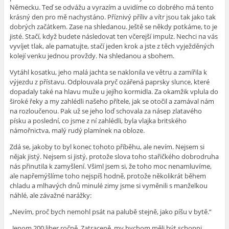
Německu. Teď se odvážu a vyrazím a uvidíme co dobrého má tento
krásný den pro mě nachystáno. Příznivý příliv a vítr jsou tak jako tak
dobrých začátkem. Zase na shledanou. Ještě se někdy potkáme, to je
jisté. Stačí, když budete následovat ten včerejší impulz. Nechci na vás
vyvíjet tlak, ale pamatujte, stačí jeden krok a jste z těch vyježděných
kolejí venku jednou provždy. Na shledanou a sbohem.
Vytáhl kosatku, jeho malá jachta se naklonila ve větru a zamířila k
výjezdu z přístavu. Odplouvala pryč ozářená paprsky slunce, které
dopadaly také na hlavu muže u jejího kormidla. Za okamžik vplula do
široké řeky a my zahlédli našeho přítele, jak se otočil a zamával nám
na rozloučenou. Pak už se jeho loď schovala za násep zlatavého
písku a poslední, co jsme z ní zahlédli, byla vlajka britského
námořnictva, malý rudý plamínek na obloze.
Zdá se, jakoby to byl konec tohoto příběhu, ale nevím. Nejsem si
nějak jistý. Nejsem si jistý, protože slova toho stařičkého dobrodruha
nás přinutila k zamyšlení. Všiml jsem si, že toho moc nenamluvíme,
ale napřemýšlíme toho nejspíš hodně, protože několikrát během
chladu a mlhavých dnů minulé zimy jsme si vyměnili s manželkou
náhlé, ale závažné narážky:
„Nevím, proč bych nemohl psát na palubě stejně, jako píšu v bytě.“
„Jenom 200 liber ročně. Zatraceně, my bychom měli být schopni