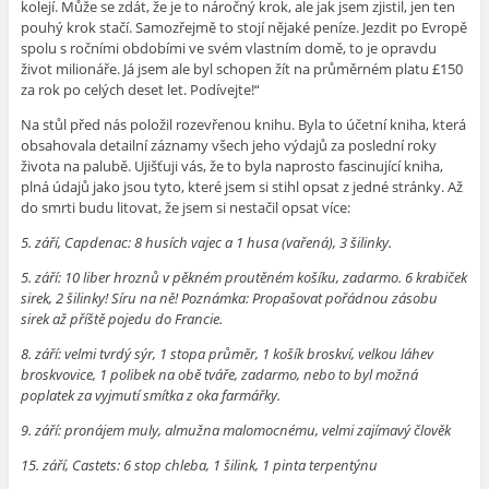
kolejí. Může se zdát, že je to náročný krok, ale jak jsem zjistil, jen ten
pouhý krok stačí. Samozřejmě to stojí nějaké peníze. Jezdit po Evropě
spolu s ročními obdobími ve svém vlastním domě, to je opravdu
život milionáře. Já jsem ale byl schopen žít na průměrném platu £150
za rok po celých deset let. Podívejte!“
Na stůl před nás položil rozevřenou knihu. Byla to účetní kniha, která
obsahovala detailní záznamy všech jeho výdajů za poslední roky
života na palubě. Ujišťuji vás, že to byla naprosto fascinující kniha,
plná údajů jako jsou tyto, které jsem si stihl opsat z jedné stránky. Až
do smrti budu litovat, že jsem si nestačil opsat více:
5. září, Capdenac: 8 husích vajec a 1 husa (vařená), 3 šilinky.
5. září: 10 liber hroznů v pěkném proutěném košíku, zadarmo. 6 krabiček
sirek, 2 šilinky! Síru na ně! Poznámka: Propašovat pořádnou zásobu
sirek až příště pojedu do Francie.
8. září: velmi tvrdý sýr, 1 stopa průměr, 1 košík broskví, velkou láhev
broskvovice, 1 polibek na obě tváře, zadarmo, nebo to byl možná
poplatek za vyjmutí smítka z oka farmářky.
9. září: pronájem muly, almužna malomocnému, velmi zajímavý člověk
15. září, Castets: 6 stop chleba, 1 šilink, 1 pinta terpentýnu