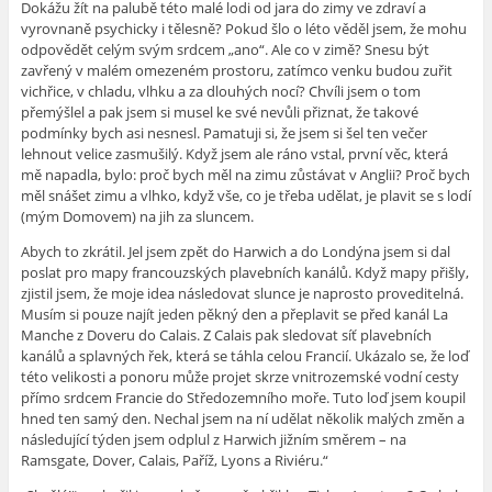
Dokážu žít na palubě této malé lodi od jara do zimy ve zdraví a
vyrovnaně psychicky i tělesně? Pokud šlo o léto věděl jsem, že mohu
odpovědět celým svým srdcem „ano“. Ale co v zimě? Snesu být
zavřený v malém omezeném prostoru, zatímco venku budou zuřit
vichřice, v chladu, vlhku a za dlouhých nocí? Chvíli jsem o tom
přemýšlel a pak jsem si musel ke své nevůli přiznat, že takové
podmínky bych asi nesnesl. Pamatuji si, že jsem si šel ten večer
lehnout velice zasmušilý. Když jsem ale ráno vstal, první věc, která
mě napadla, bylo: proč bych měl na zimu zůstávat v Anglii? Proč bych
měl snášet zimu a vlhko, když vše, co je třeba udělat, je plavit se s lodí
(mým Domovem) na jih za sluncem.
Abych to zkrátil. Jel jsem zpět do Harwich a do Londýna jsem si dal
poslat pro mapy francouzských plavebních kanálů. Když mapy přišly,
zjistil jsem, že moje idea následovat slunce je naprosto proveditelná.
Musím si pouze najít jeden pěkný den a přeplavit se před kanál La
Manche z Doveru do Calais. Z Calais pak sledovat síť plavebních
kanálů a splavných řek, která se táhla celou Francií. Ukázalo se, že loď
této velikosti a ponoru může projet skrze vnitrozemské vodní cesty
přímo srdcem Francie do Středozemního moře. Tuto loď jsem koupil
hned ten samý den. Nechal jsem na ní udělat několik malých změn a
následující týden jsem odplul z Harwich jižním směrem – na
Ramsgate, Dover, Calais, Paříž, Lyons a Riviéru.“