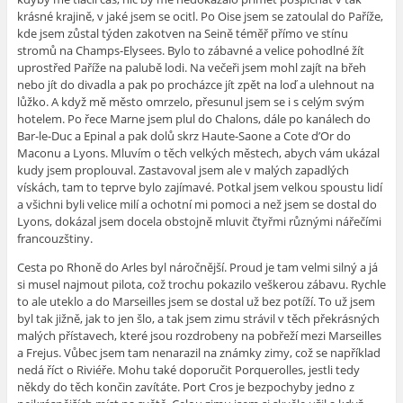
krásné krajině, v jaké jsem se ocitl. Po Oise jsem se zatoulal do Paříže,
kde jsem zůstal týden zakotven na Seině téměř přímo ve stínu
stromů na Champs-Elysees. Bylo to zábavné a velice pohodlné žít
uprostřed Paříže na palubě lodi. Na večeři jsem mohl zajít na břeh
nebo jít do divadla a pak po procházce jít zpět na loď a ulehnout na
lůžko. A když mě město omrzelo, přesunul jsem se i s celým svým
hotelem. Po řece Marne jsem plul do Chalons, dále po kanálech do
Bar-le-Duc a Epinal a pak dolů skrz Haute-Saone a Cote d’Or do
Maconu a Lyons. Mluvím o těch velkých městech, abych vám ukázal
kudy jsem proplouval. Zastavoval jsem ale v malých zapadlých
vískách, tam to teprve bylo zajímavé. Potkal jsem velkou spoustu lidí
a všichni byli velice milí a ochotní mi pomoci a než jsem se dostal do
Lyons, dokázal jsem docela obstojně mluvit čtyřmi různými nářečími
francouzštiny.
Cesta po Rhoně do Arles byl náročnější. Proud je tam velmi silný a já
si musel najmout pilota, což trochu pokazilo veškerou zábavu. Rychle
to ale uteklo a do Marseilles jsem se dostal už bez potíží. To už jsem
byl tak jižně, jak to jen šlo, a tak jsem zimu strávil v těch překrásných
malých přístavech, které jsou rozdrobeny na pobřeží mezi Marseilles
a Frejus. Vůbec jsem tam nenarazil na známky zimy, což se například
nedá říct o Riviéře. Mohu také doporučit Porquerolles, jestli tedy
někdy do těch končin zavítáte. Port Cros je bezpochyby jedno z