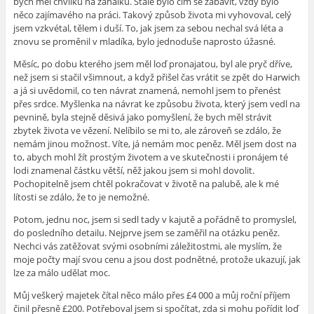
bych měl chvilku na zahálku. Stále bylo čím se zabavit, vždy bylo
něco zajímavého na práci. Takový způsob života mi vyhovoval, celý
jsem vzkvétal, tělem i duší. To, jak jsem za sebou nechal svá léta a
znovu se proměnil v mladíka, bylo jednoduše naprosto úžasné.
Měsíc, po dobu kterého jsem měl loď pronajatou, byl ale pryč dříve,
než jsem si stačil všimnout, a když přišel čas vrátit se zpět do Harwich
a já si uvědomil, co ten návrat znamená, nemohl jsem to přenést
přes srdce. Myšlenka na návrat ke způsobu života, který jsem vedl na
pevnině, byla stejně děsivá jako pomyšlení, že bych měl strávit
zbytek života ve vězení. Nelíbilo se mi to, ale zároveň se zdálo, že
nemám jinou možnost. Víte, já nemám moc peněz. Měl jsem dost na
to, abych mohl žít prostým životem a ve skutečnosti i pronájem té
lodi znamenal částku větší, něž jakou jsem si mohl dovolit.
Pochopitelně jsem chtěl pokračovat v životě na palubě, ale k mé
lítosti se zdálo, že to je nemožné.
Potom, jednu noc, jsem si sedl tady v kajutě a pořádně to promyslel,
do posledního detailu. Nejprve jsem se zaměřil na otázku peněz.
Nechci vás zatěžovat svými osobními záležitostmi, ale myslím, že
moje počty mají svou cenu a jsou dost podnětné, protože ukazují, jak
lze za málo udělat moc.
Můj veškerý majetek čítal něco málo přes £4 000 a můj roční příjem
činil přesně £200. Potřeboval jsem si spočítat, zda si mohu pořídit loď