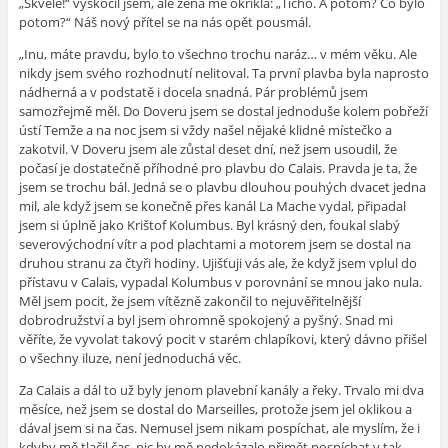
„Skvělé!“ vyskočil jsem, ale žena mě okřikla: „Ticho. A potom? Co bylo
potom?“ Náš nový přítel se na nás opět pousmál.
„Inu, máte pravdu, bylo to všechno trochu naráz… v mém věku. Ale
nikdy jsem svého rozhodnutí nelitoval. Ta první plavba byla naprosto
nádherná a v podstatě i docela snadná. Pár problémů jsem
samozřejmě měl. Do Doveru jsem se dostal jednoduše kolem pobřeží
ústí Temže a na noc jsem si vždy našel nějaké klidné místečko a
zakotvil. V Doveru jsem ale zůstal deset dní, než jsem usoudil, že
počasí je dostatečně příhodné pro plavbu do Calais. Pravda je ta, že
jsem se trochu bál. Jedná se o plavbu dlouhou pouhých dvacet jedna
mil, ale když jsem se konečně přes kanál La Mache vydal, připadal
jsem si úplně jako Krištof Kolumbus. Byl krásný den, foukal slabý
severovýchodní vítr a pod plachtami a motorem jsem se dostal na
druhou stranu za čtyři hodiny. Ujišťuji vás ale, že když jsem vplul do
přístavu v Calais, vypadal Kolumbus v porovnání se mnou jako nula.
Měl jsem pocit, že jsem vítězně zakončil to nejuvěřitelnější
dobrodružství a byl jsem ohromně spokojený a pyšný. Snad mi
věříte, že vyvolat takový pocit v starém chlapíkovi, který dávno přišel
o všechny iluze, není jednoduchá věc.
Za Calais a dál to už byly jenom plavební kanály a řeky. Trvalo mi dva
měsíce, než jsem se dostal do Marseilles, protože jsem jel oklikou a
dával jsem si na čas. Nemusel jsem nikam pospíchat, ale myslím, že i
kdyby mě tlačil čas, nic by mě nedokázalo přimět pospíchat v tak