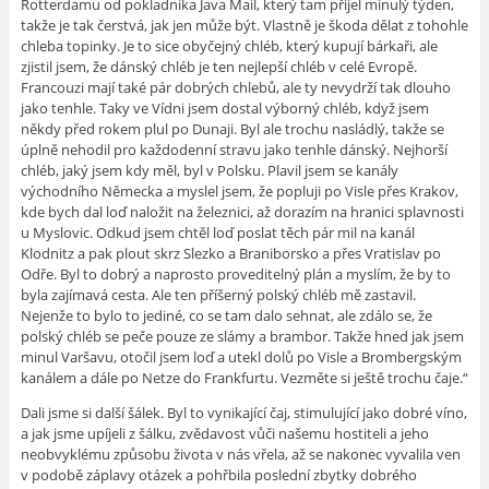
Rotterdamu od pokladníka Java Mail, který tam přijel minulý týden,
takže je tak čerstvá, jak jen může být. Vlastně je škoda dělat z tohohle
chleba topinky. Je to sice obyčejný chléb, který kupují bárkaři, ale
zjistil jsem, že dánský chléb je ten nejlepší chléb v celé Evropě.
Francouzi mají také pár dobrých chlebů, ale ty nevydrží tak dlouho
jako tenhle. Taky ve Vídni jsem dostal výborný chléb, když jsem
někdy před rokem plul po Dunaji. Byl ale trochu nasládlý, takže se
úplně nehodil pro každodenní stravu jako tenhle dánský. Nejhorší
chléb, jaký jsem kdy měl, byl v Polsku. Plavil jsem se kanály
východního Německa a myslel jsem, že popluji po Visle přes Krakov,
kde bych dal loď naložit na železnici, až dorazím na hranici splavnosti
u Myslovic. Odkud jsem chtěl loď poslat těch pár mil na kanál
Klodnitz a pak plout skrz Slezko a Braniborsko a přes Vratislav po
Odře. Byl to dobrý a naprosto proveditelný plán a myslím, že by to
byla zajímavá cesta. Ale ten příšerný polský chléb mě zastavil.
Nejenže to bylo to jediné, co se tam dalo sehnat, ale zdálo se, že
polský chléb se peče pouze ze slámy a brambor. Takže hned jak jsem
minul Varšavu, otočil jsem loď a utekl dolů po Visle a Brombergským
kanálem a dále po Netze do Frankfurtu. Vezměte si ještě trochu čaje.“
Dali jsme si další šálek. Byl to vynikající čaj, stimulující jako dobré víno,
a jak jsme upíjeli z šálku, zvědavost vůči našemu hostiteli a jeho
neobvyklému způsobu života v nás vřela, až se nakonec vyvalila ven
v podobě záplavy otázek a pohřbila poslední zbytky dobrého