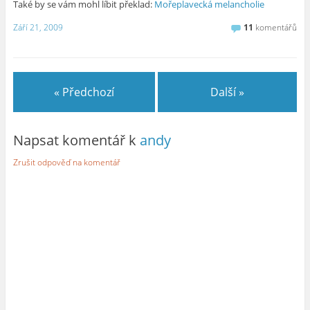
Také by se vám mohl líbit překlad:
Mořeplavecká melancholie
Září 21, 2009
11
komentářů
« Předchozí
Další »
Napsat komentář k
andy
Zrušit odpověď na komentář