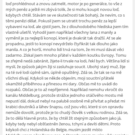
loď prohlédnout a znovu zatmelit, motor je po generálce, to vše z
mých peněz a ještě mi zbývá tolik, že si mohu koupit novou loď,
kdybych chtěl. Stávám se ve skutečnosti tak bohatý, že nevím, co s
těmi penězi dělat. Pokusil jsem se utratit trochu peněz za lepší
vybavení na loď, ale zjistil jsem, že z dlouhodobého hlediska jsem tím
vlastně ušetřil. Vyhodil jsem například všechny lana z manily a
vyměnil je za nejlepší konopí, které je dvakrát tak dražší. Ať se ale
propadnu, jestli to konopí nevydrželo čtyřikrát tak dlouho jako
manila. A co je horší, mnoho lidí trvá na tom, že mi musí dávat věci
zadarmo. Získal jsem mnoho přátel v každém koutku Evropy. Tomu
se zřejmě nedá zabránit, žijete-li trvale na lodi, řekl bych. Většina lidí si
myslí, že způsob jakým žiji si zasluhuje soucit. Ubohý starý muž, žije
na té své lodi úplně sám, úplně opuštěný. Zdá se, že tak se na mě
všichni dívají. Kdykoli se někde objevím, moji soucitní přátelé
okamžitě přiběhnou a přinesou mi dary. Občas mě to uvádí do
rozpaků. Občas je to až nepříjemné. Například nemohu vkročit do
kanálu Middelburg, protože strážce jednoho otáčivého mostu mě
nepustí dál, dokud nebyl na palubě osobně mě přivítat a předat mi
krabici doutníků a láhev šnapsu, což jsou věci, které si on opravdu
nemůže dovolit, protože je to chudý člověk s velkou rodinou. Zdá se,
že to dělá hlavně proto, že by chtěl žít stejným způsobem jako já,
kdyby tedy nebyl obšťastněn ženou, tchyní a devíti dětmi. Proto
kdykoli chci z Holandska do Belgie, musím jezdit místo