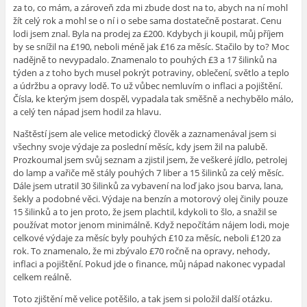
za to, co mám, a zároveň zda mi zbude dost na to, abych na ní mohl
žít celý rok a mohl se o ní i o sebe sama dostatečně postarat. Cenu
lodi jsem znal. Byla na prodej za £200. Kdybych ji koupil, můj příjem
by se snížil na £190, neboli méně jak £16 za měsíc. Stačilo by to? Moc
nadějně to nevypadalo. Znamenalo to pouhých £3 a 17 šilinků na
týden a z toho bych musel pokrýt potraviny, oblečení, světlo a teplo
a údržbu a opravy lodě. To už vůbec nemluvím o inflaci a pojištění.
Čísla, ke kterým jsem dospěl, vypadala tak směšně a nechybělo málo,
a celý ten nápad jsem hodil za hlavu.
Naštěstí jsem ale velice metodický člověk a zaznamenával jsem si
všechny svoje výdaje za poslední měsíc, kdy jsem žil na palubě.
Prozkoumal jsem svůj seznam a zjistil jsem, že veškeré jídlo, petrolej
do lamp a vařiče mě stály pouhých 7 liber a 15 šilinků za celý měsíc.
Dále jsem utratil 30 šilinků za vybavení na loď jako jsou barva, lana,
šekly a podobné věci. Výdaje na benzín a motorový olej činily pouze
15 šilinků a to jen proto, že jsem plachtil, kdykoli to šlo, a snažil se
používat motor jenom minimálně. Když nepočítám nájem lodi, moje
celkové výdaje za měsíc byly pouhých £10 za měsíc, neboli £120 za
rok. To znamenalo, že mi zbývalo £70 ročně na opravy, nehody,
inflaci a pojištění. Pokud jde o finance, můj nápad nakonec vypadal
celkem reálně.
Toto zjištění mě velice potěšilo, a tak jsem si položil další otázku.