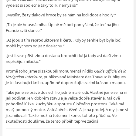
vydělat si společně taky tolik, nemyslíš?“
„Myslím, že ty tlakové hrnce by se nám na lodi docela hodily.“
„To je ale hnusná mlha. Úplně mě bolí pomyšlení, že teď na jihu
Francie svítí slunce.“
„Ať jdou s tím reproduktorem k čertu. Kdyby tenhle byt byla loď,
mohli bychom odjet z doslechu.“
„Jestli zase příští zimu dostanu bronchitidu! Já tady asi další zimu
nepřežiju, miláčku.“
Kromě toho jsme si zakoupili monumentální dílo
Guide Officiel de la
Navigation Interieure
, publikované Ministere des Travaux Publiques.
Je to fascinující kniha, upřímně doporučuji, s velmi krásnou mapou.
Také jsme se právě doslechli o jedné malé lodi. Vlastně jsme se na ni
jeli podívat. Je v dobrém stavu a je velice dobře stavěná. Má dvě
pohodlná lůžka, kuchyňku a spoustu úložného prostoru. Také má
malý pomocný motor. A sklápěcí stěžeň. A je na prodej. A my jsme si
ji zamilovali. Takže možná toto není konec tohoto příběhu. Ve
skutečnosti doufáme, že tento příběh teprve začíná.