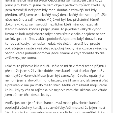
nejkrásnějších míst na světě. Celou zimu jsem si skvěle užil a když
přišlo jaro, bylo mi jasné, že jsem objevil perfektní způsob života. Byl
jsem šťastnější, než jsem kdy mohl doufat, a zdravější než kdy
předtím. Těšil jsem se na každý nový den a každý den sebou přinášel
něco nového a zajímavého. Můj život byl, bez přehánění, téměř
dokonalý. Když jsem se ocitl mezi lidmi, kteří mě moc nezaujali,
stačilo zvednou kotvu a přejet jinam. To je jedna z velkých výhod
života na lodi. Když chcete odjet nemusíte nic balit, obejdete se bez
taxíků, spropitného, vlaků a podobně. A potom, když dorazíte na
konec vaší cesty, nemusíte hledat, kde složit hlavu. S lodí prostě
pokračujete v cestě a váš obývací pokoj, kuchyně a ložnice a všechny
osobní věci a pohodli domova jedou s vámi. A když dorazíte do cíle
vaší cesty, jste Doma.
Také mi to přineslo klid v duši. Dařilo se mi žít v rámci svého příjmu i
přesto, že jsem si žil velice dobře a ve skutečnosti daleko lépe než v
mém bytě v Harwich. Musel jsem být samozřejmě velice opatrný a
nemohl jsem si dovolit mnoho luxusu, ale žil jsem tak, jak jsem si přál,
a překvapilo mě, jak málo mě to stálo. Mohu vám ukázat moji účetní
knihu, kdyby vás to zajímalo. Ale nejprve vám chci ukázat, kde všude
jsem během těch deseti let byl.
Podívejte. Toto je oficiální francouzská mapa plavebních kanálů
popisující všechny kanály a splavné řeky. Všimnete si, že je jen malá
část Francie, kam se nedostanete po vodě. Je to až neuvěřitelné, kam