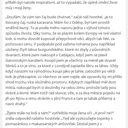
příběh byl natolik inspirativní, až to vypadalo, že úplně změní život
můj i mojí ženy.
„Doufám, že vám ten čaj bude chutnat,“ začal náš hostitel. „Je to
lisovaný čaj, ruská karavana. Mám ho z Oděsy, byl tam prostě
směšně levný. To je podle mého názoru jedna z výhod tohoto
způsobu života. Díky tomu, že se plavím kolem Evropy ve své vlastní
lodi, si mohu dovolit kupovat přepychové věci, abych tak řekl, za
pořizovací cenu. V podpalubí pod vašima nohama jsou například
uloženy čtyři lahve burgundského, které mi zbyly z původních
dvanácti, které jsem nakoupil v Cadajacu, když jsem se plavil
Garonnským kanálem. Koupil jsem je všechny za méně jak dvacet
šilinků a to je víno, za které v Londýně zaplatíte libru za láhev. Vždy
když narazím na výhodnou koupi jako je tahle, zatoužím po větší
lodi. Je překvapivé, co všechno se sem vejde, ale opravdu by mi přišlo
vhod trochu více úložného prostoru. Kdybych například měl dost
místa, nakoupil bych si doutníky na celou zimu, protože tady jsou
dobré a levné. Mám totiž rád slunce, víte, a za dva měsíce pojedu na
jih po Rýnu a zimu strávím v jižní Francii a tam je tabák příšerný a
navíc drahý.“
„Žijete stále na lodi a sám?“ vytřeštila moje žena oči. „A proč ne?“
zněla odpověď našeho hostitele. „Teď ale vyzkoušejte topinky s
pomazánkou z makassarských ančoviček. Dostal jsem ji v