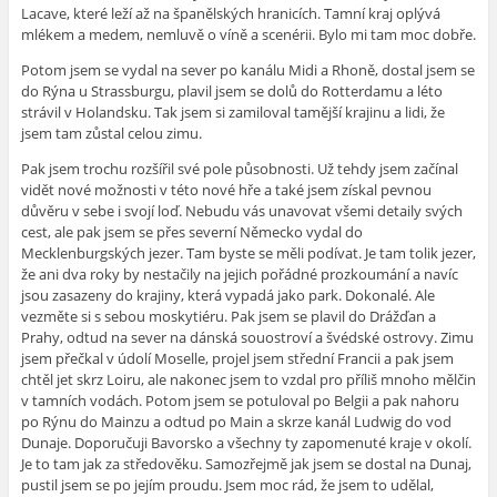
Lacave, které leží až na španělských hranicích. Tamní kraj oplývá
mlékem a medem, nemluvě o víně a scenérii. Bylo mi tam moc dobře.
Potom jsem se vydal na sever po kanálu Midi a Rhoně, dostal jsem se
do Rýna u Strassburgu, plavil jsem se dolů do Rotterdamu a léto
strávil v Holandsku. Tak jsem si zamiloval tamější krajinu a lidi, že
jsem tam zůstal celou zimu.
Pak jsem trochu rozšířil své pole působnosti. Už tehdy jsem začínal
vidět nové možnosti
v této nové hře
a také jsem získal pevnou
důvěru v sebe i svojí loď. Nebudu vás unavovat všemi detaily svých
cest, ale pak jsem se přes severní Německo vydal do
Mecklenburgských jezer. Tam byste se měli podívat. Je tam tolik jezer,
že ani dva roky by nestačily na jejich pořádné prozkoumání a navíc
jsou zasazeny do krajiny, která vypadá jako park. Dokonalé. Ale
vezměte si s sebou moskytiéru. Pak jsem se plavil do Drážďan a
Prahy, odtud na sever na dánská souostroví a švédské ostrovy. Zimu
jsem přečkal v údolí Moselle, projel jsem střední Francii a pak jsem
chtěl jet skrz Loiru, ale nakonec jsem to vzdal pro příliš mnoho mělčin
v tamních vodách. Potom jsem se potuloval po Belgii a pak nahoru
po Rýnu do Mainzu a odtud po Main a skrze kanál Ludwig do vod
Dunaje. Doporučuji Bavorsko a všechny ty zapomenuté kraje v okolí.
Je to tam jak za středověku. Samozřejmě jak jsem se dostal na Dunaj,
pustil jsem se po jejím proudu. Jsem moc rád, že jsem to udělal,