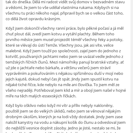
tak do dneška. Dělá mi radost vidět svůj domov v bezvadném stavu
a vědomí, že jsem to vše udělal vlastníma rukama. Kdybych si na
všechnu tu práci někoho najal, připravil bych se o velkou část toho,
co dělá život opravdu krásným.
Když jsem dokončil všechny ranní práce, bylo pěkné počasí a já měl
chuť plout dál, zvedl jsem kotvu a vytáhl plachty. Během toho
prvního měsíce jsem musel projezdit téměř všechny řeky a potoky,
které se vlévají do ústí Temže. Všechny jsou, jak asi víte, velice
malebné. Když jsem toužil po společnosti, zajel jsem do jednoho z
kotvišť, používaných jachtami nebo jsem se uvázal vedle jednoho z
temžských říčních člunů. Mezi námořníky panují bratrské vztahy, ať
už jde o jachtaře nebo bárkaře, a většinu večerů jsem strávil
vyprávěním a pokuřováním s nějakou spřízněnou duší v mojí nebo
jejich kajutě, dokud nebyl čas jít spát. Jindy jsem spustil kotvu na
nějaké tiché říčce, kde nebylo na míle ani človíčka. To jsem měl ze
všeho nejraději. Potřeboval jsem klid a mír a obojí jsem našel v hojné
míře na těch malých essexských říčkách.
Když bylo ošklivo nebo když mi vítr a příliv nebyly nakloněny,
pouštěl jsem se do velkých úklidů, nebo jsem se věnoval nějakým
drobným úkolům, kterých je na lodi vždy dostatek. Jindy jsem zase
naložil kanystry na vodu a nákupní košík do člunu a odvesloval jsem
do nejbližší vesnice doplnit zásoby. Jedno je jisté, nestalo se mi, že