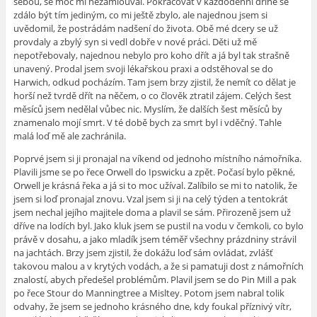
sebou, se moc mi nezamlouval. Pokračovat v každodenní dřině se
zdálo být tím jediným, co mi ještě zbylo, ale najednou jsem si
uvědomil, že postrádám nadšení do života. Obě mé dcery se už
provdaly a zbylý syn si vedl dobře v nové práci. Děti už mě
nepotřebovaly, najednou nebylo pro koho dřít a já byl tak strašně
unavený. Prodal jsem svoji lékařskou praxi a odstěhoval se do
Harwich, odkud pocházím. Tam jsem brzy zjistil, že nemít co dělat je
horší než tvrdě dřít na něčem, o co člověk ztratil zájem. Celých šest
měsíců jsem nedělal vůbec nic. Myslím, že dalších šest měsíců by
znamenalo mojí smrt. V té době bych za smrt byl i vděčný. Tahle
malá loď mě ale zachránila.
Poprvé jsem si ji pronajal na víkend od jednoho místního námořníka.
Plavili jsme se po řece Orwell do Ipswicku a zpět. Počasí bylo pěkné,
Orwell je krásná řeka a já si to moc užíval. Zalíbilo se mi to natolik, že
jsem si loď pronajal znovu. Vzal jsem si ji na celý týden a tentokrát
jsem nechal jejího majitele doma a plavil se sám. Přirozeně jsem už
dříve na lodích byl. Jako kluk jsem se pustil na vodu v čemkoli, co bylo
právě v dosahu, a jako mladík jsem téměř všechny prázdniny strávil
na jachtách. Brzy jsem zjistil, že dokážu loď sám ovládat, zvlášť
takovou malou a v krytých vodách, a že si pamatuji dost z námořních
znalostí, abych předešel problémům. Plavil jsem se do Pin Mill a pak
po řece Stour do Manningtree a Misltey. Potom jsem nabral tolik
odvahy, že jsem se jednoho krásného dne, kdy foukal příznivý vítr,