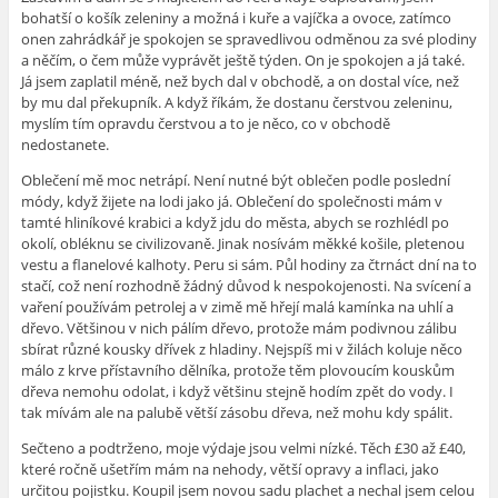
bohatší o košík zeleniny a možná i kuře a vajíčka a ovoce, zatímco
onen zahrádkář je spokojen se spravedlivou odměnou za své plodiny
a něčím, o čem může vyprávět ještě týden. On je spokojen a já také.
Já jsem zaplatil méně, než bych dal v obchodě, a on dostal více, než
by mu dal překupník. A když říkám, že dostanu čerstvou zeleninu,
myslím tím opravdu čerstvou a to je něco, co v obchodě
nedostanete.
Oblečení mě moc netrápí. Není nutné být oblečen podle poslední
módy, když žijete na lodi jako já. Oblečení do společnosti mám v
tamté hliníkové krabici a když jdu do města, abych se rozhlédl po
okolí, obléknu se civilizovaně. Jinak nosívám měkké košile, pletenou
vestu a flanelové kalhoty. Peru si sám. Půl hodiny za čtrnáct dní na to
stačí, což není rozhodně žádný důvod k nespokojenosti. Na svícení a
vaření používám petrolej a v zimě mě hřejí malá kamínka na uhlí a
dřevo. Většinou v nich pálím dřevo, protože mám podivnou zálibu
sbírat různé kousky dřívek z hladiny. Nejspíš mi v žilách koluje něco
málo z krve přístavního dělníka, protože těm plovoucím kouskům
dřeva nemohu odolat, i když většinu stejně hodím zpět do vody. I
tak mívám ale na palubě větší zásobu dřeva, než mohu kdy spálit.
Sečteno a podtrženo, moje výdaje jsou velmi nízké. Těch £30 až £40,
které ročně ušetřím mám na nehody, větší opravy a inflaci, jako
určitou pojistku. Koupil jsem novou sadu plachet a nechal jsem celou