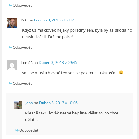
Odpovědět
Petr
na
Leden 20, 2013 v 02:07
Když už má člověk nějaký pořádný sen, byla by asi škoda ho
neuskutečnit. Držíme palce!
Odpovědět
Tomáš
na
Duben 3, 2013 v 09:45
snít se musí a hlavně ten sen se pak musí uskutečnit
Odpovědět
Jana
na
Duben 3, 2013 v 10:06
Přesně tak! Člověk nesmí bejt línej dělat to, co chce
dělat…
Odpovědět