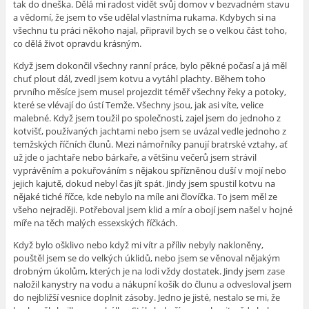
tak do dneška. Dělá mi radost vidět svůj domov v bezvadném stavu
a vědomí, že jsem to vše udělal vlastníma rukama. Kdybych si na
všechnu tu práci někoho najal, připravil bych se o velkou část toho,
co dělá život opravdu krásným.
Když jsem dokončil všechny ranní práce, bylo pěkné počasí a já měl
chuť plout dál, zvedl jsem kotvu a vytáhl plachty. Během toho
prvního měsíce jsem musel projezdit téměř všechny řeky a potoky,
které se vlévají do ústí Temže. Všechny jsou, jak asi víte, velice
malebné. Když jsem toužil po společnosti, zajel jsem do jednoho z
kotvišť, používaných jachtami nebo jsem se uvázal vedle jednoho z
temžských říčních člunů. Mezi námořníky panují bratrské vztahy, ať
už jde o jachtaře nebo bárkaře, a většinu večerů jsem strávil
vyprávěním a pokuřováním s nějakou spřízněnou duší v mojí nebo
jejich kajutě, dokud nebyl čas jít spát. Jindy jsem spustil kotvu na
nějaké tiché říčce, kde nebylo na míle ani človíčka. To jsem měl ze
všeho nejraději. Potřeboval jsem klid a mír a obojí jsem našel v hojné
míře na těch malých essexských říčkách.
Když bylo ošklivo nebo když mi vítr a příliv nebyly nakloněny,
pouštěl jsem se do velkých úklidů, nebo jsem se věnoval nějakým
drobným úkolům, kterých je na lodi vždy dostatek. Jindy jsem zase
naložil kanystry na vodu a nákupní košík do člunu a odvesloval jsem
do nejbližší vesnice doplnit zásoby. Jedno je jisté, nestalo se mi, že