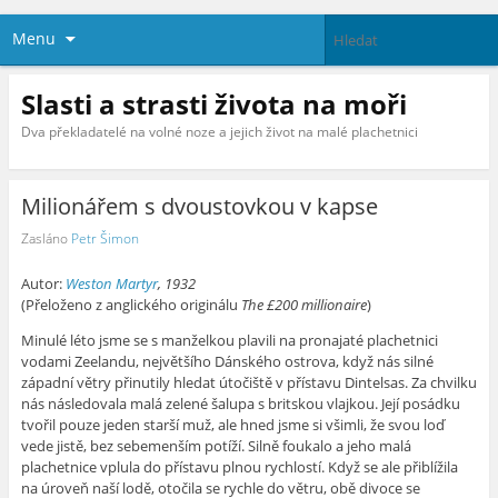
Menu
Slasti a strasti života na moři
Dva překladatelé na volné noze a jejich život na malé plachetnici
Milionářem s dvoustovkou v kapse
Zasláno
Petr Šimon
Autor:
Weston Martyr
, 1932
(Přeloženo z anglického originálu
The £200 millionaire
)
Minulé léto jsme se s manželkou plavili na pronajaté plachetnici
vodami Zeelandu, největšího Dánského ostrova, když nás silné
západní větry přinutily hledat útočiště v přístavu Dintelsas. Za chvilku
nás následovala malá zelené šalupa s britskou vlajkou. Její posádku
tvořil pouze jeden starší muž, ale hned jsme si všimli, že svou loď
vede jistě, bez sebemenším potíží. Silně foukalo a jeho malá
plachetnice vplula do přístavu plnou rychlostí. Když se ale přiblížila
na úroveň naší lodě, otočila se rychle do větru, obě divoce se