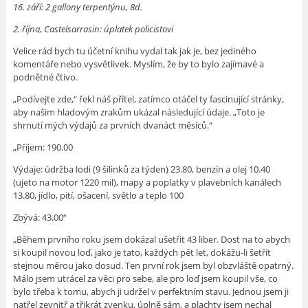
16. září: 2 gallony terpentýnu, 8d.
2. října, Castelsarrasin: úplatek policistovi
Velice rád bych tu účetní knihu vydal tak jak je, bez jediného
komentáře nebo vysvětlivek. Myslím, že by to bylo zajímavé a
podnětné čtivo.
„Podívejte zde,“ řekl náš přítel, zatímco otáčel ty fascinující stránky,
aby našim hladovým zrakům ukázal následující údaje. „Toto je
shrnutí mých výdajů za prvních dvanáct měsíců.“
„Příjem: 190.00
Výdaje: údržba lodi (9 šilinků za týden) 23.80, benzín a olej 10.40
(ujeto na motor 1220 mil), mapy a poplatky v plavebních kanálech
13.80, jídlo, pití, ošacení, světlo a teplo 100
Zbývá: 43.00“
„Během prvního roku jsem dokázal ušetřit 43 liber. Dost na to abych
si koupil novou loď, jako je tato, každých pět let, dokážu-li šetřit
stejnou měrou jako dosud. Ten první rok jsem byl obzvláště opatrný.
Málo jsem utrácel za věci pro sebe, ale pro loď jsem koupil vše, co
bylo třeba k tomu, abych ji udržel v perfektním stavu. Jednou jsem ji
natřel zevnitř a třikrát zvenku, úplně sám, a plachty jsem nechal