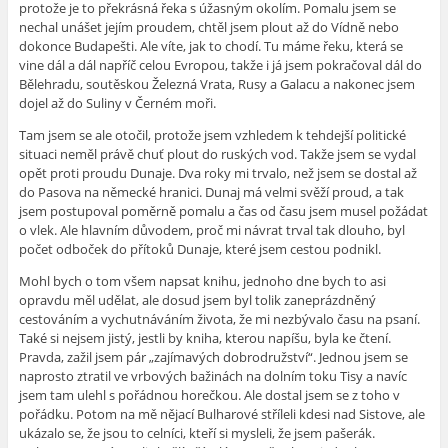
protože je to překrásná řeka s úžasným okolím. Pomalu jsem se
nechal unášet jejím proudem, chtěl jsem plout až do Vídně nebo
dokonce Budapešti. Ale víte, jak to chodí. Tu máme řeku, která se
vine dál a dál napříč celou Evropou, takže i já jsem pokračoval dál do
Bělehradu, soutěskou Železná Vrata, Rusy a Galacu a nakonec jsem
dojel až do Suliny v Černém moři.
Tam jsem se ale otočil, protože jsem vzhledem k tehdejší politické
situaci neměl právě chuť plout do ruských vod. Takže jsem se vydal
opět proti proudu Dunaje. Dva roky mi trvalo, než jsem se dostal až
do Pasova na německé hranici. Dunaj má velmi svěží proud, a tak
jsem postupoval poměrně pomalu a čas od času jsem musel požádat
o vlek. Ale hlavním důvodem, proč mi návrat trval tak dlouho, byl
počet odboček do přítoků Dunaje, které jsem cestou podnikl.
Mohl bych o tom všem napsat knihu, jednoho dne bych to asi
opravdu měl udělat, ale dosud jsem byl tolik zaneprázdněný
cestováním a vychutnáváním života, že mi nezbývalo času na psaní.
Také si nejsem jistý, jestli by kniha, kterou napíšu, byla ke čtení.
Pravda, zažil jsem pár „zajímavých dobrodružství“. Jednou jsem se
naprosto ztratil ve vrbových bažinách na dolním toku Tisy a navíc
jsem tam ulehl s pořádnou horečkou. Ale dostal jsem se z toho v
pořádku. Potom na mě nějací Bulharové stříleli kdesi nad Sistove, ale
ukázalo se, že jsou to celníci, kteří si mysleli, že jsem pašerák.