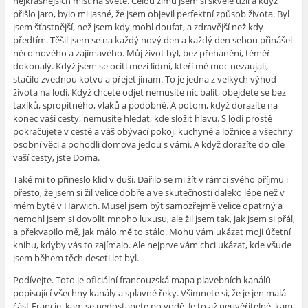
nejkrásnějších míst na světě. Celou zimu jsem si skvěle užil a když
přišlo jaro, bylo mi jasné, že jsem objevil perfektní způsob života. Byl
jsem šťastnější, než jsem kdy mohl doufat, a zdravější než kdy
předtím. Těšil jsem se na každý nový den a každý den sebou přinášel
něco nového a zajímavého. Můj život byl, bez přehánění, téměř
dokonalý. Když jsem se ocitl mezi lidmi, kteří mě moc nezaujali,
stačilo zvednou kotvu a přejet jinam. To je jedna z velkých výhod
života na lodi. Když chcete odjet nemusíte nic balit, obejdete se bez
taxíků, spropitného, vlaků a podobně. A potom, když dorazíte na
konec vaší cesty, nemusíte hledat, kde složit hlavu. S lodí prostě
pokračujete v cestě a váš obývací pokoj, kuchyně a ložnice a všechny
osobní věci a pohodli domova jedou s vámi. A když dorazíte do cíle
vaší cesty, jste Doma.
Také mi to přineslo klid v duši. Dařilo se mi žít v rámci svého příjmu i
přesto, že jsem si žil velice dobře a ve skutečnosti daleko lépe než v
mém bytě v Harwich. Musel jsem být samozřejmě velice opatrný a
nemohl jsem si dovolit mnoho luxusu, ale žil jsem tak, jak jsem si přál,
a překvapilo mě, jak málo mě to stálo. Mohu vám ukázat moji účetní
knihu, kdyby vás to zajímalo. Ale nejprve vám chci ukázat, kde všude
jsem během těch deseti let byl.
Podívejte. Toto je oficiální francouzská mapa plavebních kanálů
popisující všechny kanály a splavné řeky. Všimnete si, že je jen malá
část Francie, kam se nedostanete po vodě. Je to až neuvěřitelné, kam