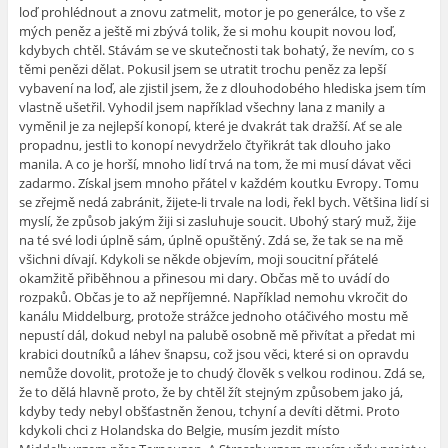
loď prohlédnout a znovu zatmelit, motor je po generálce, to vše z
mých peněz a ještě mi zbývá tolik, že si mohu koupit novou loď,
kdybych chtěl. Stávám se ve skutečnosti tak bohatý, že nevím, co s
těmi penězi dělat. Pokusil jsem se utratit trochu peněz za lepší
vybavení na loď, ale zjistil jsem, že z dlouhodobého hlediska jsem tím
vlastně ušetřil. Vyhodil jsem například všechny lana z manily a
vyměnil je za nejlepší konopí, které je dvakrát tak dražší. Ať se ale
propadnu, jestli to konopí nevydrželo čtyřikrát tak dlouho jako
manila. A co je horší, mnoho lidí trvá na tom, že mi musí dávat věci
zadarmo. Získal jsem mnoho přátel v každém koutku Evropy. Tomu
se zřejmě nedá zabránit, žijete-li trvale na lodi, řekl bych. Většina lidí si
myslí, že způsob jakým žiji si zasluhuje soucit. Ubohý starý muž, žije
na té své lodi úplně sám, úplně opuštěný. Zdá se, že tak se na mě
všichni dívají. Kdykoli se někde objevím, moji soucitní přátelé
okamžitě přiběhnou a přinesou mi dary. Občas mě to uvádí do
rozpaků. Občas je to až nepříjemné. Například nemohu vkročit do
kanálu Middelburg, protože strážce jednoho otáčivého mostu mě
nepustí dál, dokud nebyl na palubě osobně mě přivítat a předat mi
krabici doutníků a láhev šnapsu, což jsou věci, které si on opravdu
nemůže dovolit, protože je to chudý člověk s velkou rodinou. Zdá se,
že to dělá hlavně proto, že by chtěl žít stejným způsobem jako já,
kdyby tedy nebyl obšťastněn ženou, tchyní a devíti dětmi. Proto
kdykoli chci z Holandska do Belgie, musím jezdit místo