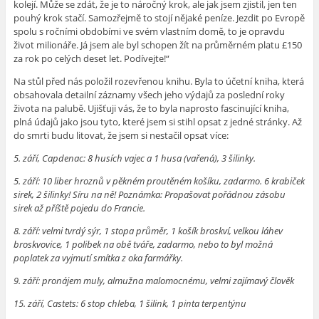
kolejí. Může se zdát, že je to náročný krok, ale jak jsem zjistil, jen ten
pouhý krok stačí. Samozřejmě to stojí nějaké peníze. Jezdit po Evropě
spolu s ročními obdobími ve svém vlastním domě, to je opravdu
život milionáře. Já jsem ale byl schopen žít na průměrném platu £150
za rok po celých deset let. Podívejte!“
Na stůl před nás položil rozevřenou knihu. Byla to účetní kniha, která
obsahovala detailní záznamy všech jeho výdajů za poslední roky
života na palubě. Ujišťuji vás, že to byla naprosto fascinující kniha,
plná údajů jako jsou tyto, které jsem si stihl opsat z jedné stránky. Až
do smrti budu litovat, že jsem si nestačil opsat více:
5. září, Capdenac: 8 husích vajec a 1 husa (vařená), 3 šilinky.
5. září: 10 liber hroznů v pěkném proutěném košíku, zadarmo. 6 krabiček
sirek, 2 šilinky! Síru na ně! Poznámka: Propašovat pořádnou zásobu
sirek až příště pojedu do Francie.
8. září: velmi tvrdý sýr, 1 stopa průměr, 1 košík broskví, velkou láhev
broskvovice, 1 polibek na obě tváře, zadarmo, nebo to byl možná
poplatek za vyjmutí smítka z oka farmářky.
9. září: pronájem muly, almužna malomocnému, velmi zajímavý člověk
15. září, Castets: 6 stop chleba, 1 šilink, 1 pinta terpentýnu