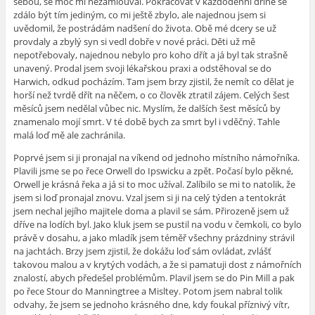
sebou, se moc mi nezamlouval. Pokračovat v každodenní dřině se
zdálo být tím jediným, co mi ještě zbylo, ale najednou jsem si
uvědomil, že postrádám nadšení do života. Obě mé dcery se už
provdaly a zbylý syn si vedl dobře v nové práci. Děti už mě
nepotřebovaly, najednou nebylo pro koho dřít a já byl tak strašně
unavený. Prodal jsem svoji lékařskou praxi a odstěhoval se do
Harwich, odkud pocházím. Tam jsem brzy zjistil, že nemít co dělat je
horší než tvrdě dřít na něčem, o co člověk ztratil zájem. Celých šest
měsíců jsem nedělal vůbec nic. Myslím, že dalších šest měsíců by
znamenalo mojí smrt. V té době bych za smrt byl i vděčný. Tahle
malá loď mě ale zachránila.
Poprvé jsem si ji pronajal na víkend od jednoho místního námořníka.
Plavili jsme se po řece Orwell do Ipswicku a zpět. Počasí bylo pěkné,
Orwell je krásná řeka a já si to moc užíval. Zalíbilo se mi to natolik, že
jsem si loď pronajal znovu. Vzal jsem si ji na celý týden a tentokrát
jsem nechal jejího majitele doma a plavil se sám. Přirozeně jsem už
dříve na lodích byl. Jako kluk jsem se pustil na vodu v čemkoli, co bylo
právě v dosahu, a jako mladík jsem téměř všechny prázdniny strávil
na jachtách. Brzy jsem zjistil, že dokážu loď sám ovládat, zvlášť
takovou malou a v krytých vodách, a že si pamatuji dost z námořních
znalostí, abych předešel problémům. Plavil jsem se do Pin Mill a pak
po řece Stour do Manningtree a Misltey. Potom jsem nabral tolik
odvahy, že jsem se jednoho krásného dne, kdy foukal příznivý vítr,