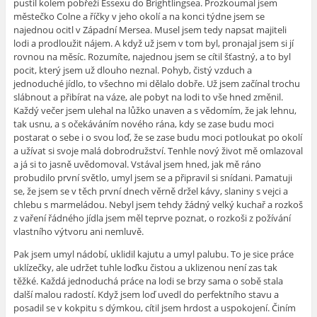
pustil kolem pobřeží Essexu do Brightlingsea. Prozkoumal jsem
městečko Colne a říčky v jeho okolí a na konci týdne jsem se
najednou ocitl v Západní Mersea. Musel jsem tedy napsat majiteli
lodi a prodloužit nájem. A když už jsem v tom byl, pronajal jsem si jí
rovnou na měsíc. Rozumíte, najednou jsem se cítil šťastný, a to byl
pocit, který jsem už dlouho neznal. Pohyb, čistý vzduch a
jednoduché jídlo, to všechno mi dělalo dobře. Už jsem začínal trochu
slábnout a přibírat na váze, ale pobyt na lodi to vše hned změnil.
Každý večer jsem ulehal na lůžko unaven a s vědomím, že jak lehnu,
tak usnu, a s očekáváním nového rána, kdy se zase budu moci
postarat o sebe i o svou loď, že se zase budu moci potloukat po okolí
a užívat si svoje malá dobrodružství. Tenhle nový život mě omlazoval
a já si to jasně uvědomoval. Vstával jsem hned, jak mě ráno
probudilo první světlo, umyl jsem se a připravil si snídani. Pamatuji
se, že jsem se v těch první dnech věrně držel kávy, slaniny s vejci a
chlebu s marmeládou. Nebyl jsem tehdy žádný velký kuchař a rozkoš
z vaření řádného jídla jsem měl teprve poznat, o rozkoši z požívání
vlastního výtvoru ani nemluvě.
Pak jsem umyl nádobí, uklidil kajutu a umyl palubu. To je sice práce
uklízečky, ale udržet tuhle loďku čistou a uklizenou není zas tak
těžké. Každá jednoduchá práce na lodi se brzy sama o sobě stala
další malou radostí. Když jsem loď uvedl do perfektního stavu a
posadil se v kokpitu s dýmkou, cítil jsem hrdost a uspokojení. Činím