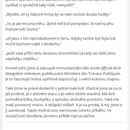
vydělat si společně taky tolik, nemyslíš?“
„Myslím, že ty tlakové hrnce by se nám na lodi docela hodily.“
„To je ale hnusná mlha. Úplně mě bolí pomyšlení, že teď na jihu
Francie svítí slunce.“
„Ať jdou s tím reproduktorem k čertu. Kdyby tenhle byt byla loď,
mohli bychom odjet z doslechu.“
„Jestli zase příští zimu dostanu bronchitidu! Já tady asi další zimu
nepřežiju, miláčku.“
Kromě toho jsme si zakoupili monumentální dílo
Guide Officiel de la
Navigation Interieure
, publikované Ministere des Travaux Publiques.
Je to fascinující kniha, upřímně doporučuji, s velmi krásnou mapou.
Také jsme se právě doslechli o jedné malé lodi. Vlastně jsme se na ni
jeli podívat. Je v dobrém stavu a je velice dobře stavěná. Má dvě
pohodlná lůžka, kuchyňku a spoustu úložného prostoru. Také má
malý pomocný motor. A sklápěcí stěžeň. A je na prodej. A my jsme si
ji zamilovali. Takže možná toto není konec tohoto příběhu. Ve
skutečnosti doufáme, že tento příběh teprve začíná.