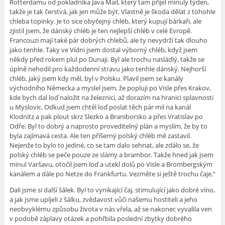
Rotterdamu od pokladníka Java Mail, který tam přijel minulý týden,
takže je tak čerstvá, jak jen může být. Vlastně je škoda dělat z tohohle
chleba topinky. Je to sice obyčejný chléb, který kupují bárkaři, ale
zjistil jsem, že dánský chléb je ten nejlepší chléb v celé Evropě.
Francouzi mají také pár dobrých chlebů, ale ty nevydrží tak dlouho
jako tenhle. Taky ve Vídni jsem dostal výborný chléb, když jsem
někdy před rokem plul po Dunaji. Byl ale trochu nasládlý, takže se
úplně nehodil pro každodenní stravu jako tenhle dánský. Nejhorší
chléb, jaký jsem kdy měl, byl v Polsku. Plavil jsem se kanály
východního Německa a myslel jsem, že popluji po Visle přes Krakov,
kde bych dal loď naložit na železnici, až dorazím na hranici splavnosti
u Myslovic. Odkud jsem chtěl loď poslat těch pár mil na kanál
Klodnitz a pak plout skrz Slezko a Braniborsko a přes Vratislav po
Odře. Byl to dobrý a naprosto proveditelný plán a myslím, že by to
byla zajímavá cesta. Ale ten příšerný polský chléb mě zastavil.
Nejenže to bylo to jediné, co se tam dalo sehnat, ale zdálo se, že
polský chléb se peče pouze ze slámy a brambor. Takže hned jak jsem
minul Varšavu, otočil jsem loď a utekl dolů po Visle a Brombergským
kanálem a dále po Netze do Frankfurtu. Vezměte si ještě trochu čaje.“
Dali jsme si další šálek. Byl to vynikající čaj, stimulující jako dobré víno,
a jak jsme upíjeli z šálku, zvědavost vůči našemu hostiteli a jeho
neobvyklému způsobu života v nás vřela, až se nakonec vyvalila ven
v podobě záplavy otázek a pohřbila poslední zbytky dobrého