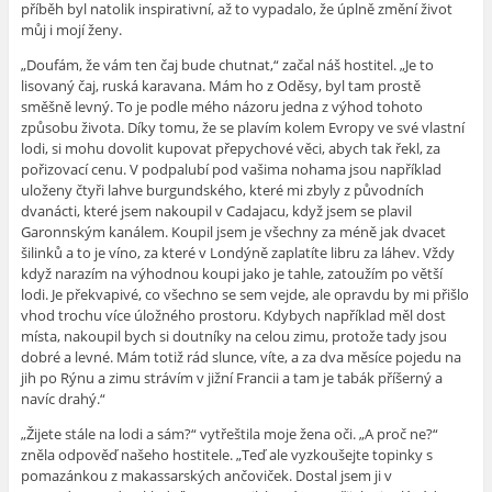
příběh byl natolik inspirativní, až to vypadalo, že úplně změní život
můj i mojí ženy.
„Doufám, že vám ten čaj bude chutnat,“ začal náš hostitel. „Je to
lisovaný čaj, ruská karavana. Mám ho z Oděsy, byl tam prostě
směšně levný. To je podle mého názoru jedna z výhod tohoto
způsobu života. Díky tomu, že se plavím kolem Evropy ve své vlastní
lodi, si mohu dovolit kupovat přepychové věci, abych tak řekl, za
pořizovací cenu. V podpalubí pod vašima nohama jsou například
uloženy čtyři lahve burgundského, které mi zbyly z původních
dvanácti, které jsem nakoupil v Cadajacu, když jsem se plavil
Garonnským kanálem. Koupil jsem je všechny za méně jak dvacet
šilinků a to je víno, za které v Londýně zaplatíte libru za láhev. Vždy
když narazím na výhodnou koupi jako je tahle, zatoužím po větší
lodi. Je překvapivé, co všechno se sem vejde, ale opravdu by mi přišlo
vhod trochu více úložného prostoru. Kdybych například měl dost
místa, nakoupil bych si doutníky na celou zimu, protože tady jsou
dobré a levné. Mám totiž rád slunce, víte, a za dva měsíce pojedu na
jih po Rýnu a zimu strávím v jižní Francii a tam je tabák příšerný a
navíc drahý.“
„Žijete stále na lodi a sám?“ vytřeštila moje žena oči. „A proč ne?“
zněla odpověď našeho hostitele. „Teď ale vyzkoušejte topinky s
pomazánkou z makassarských ančoviček. Dostal jsem ji v