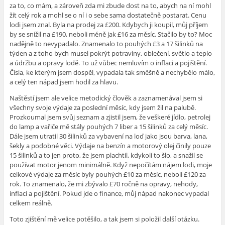
za to, co mám, a zároveň zda mi zbude dost na to, abych na ní mohl
žít celý rok a mohl se o ní i o sebe sama dostatečně postarat. Cenu
lodi jsem znal. Byla na prodej za £200. Kdybych ji koupil, můj příjem
by se snížil na £190, neboli méně jak £16 za měsíc. Stačilo by to? Moc
nadějně to nevypadalo. Znamenalo to pouhých £3 a 17 šilinků na
týden a z toho bych musel pokrýt potraviny, oblečení, světlo a teplo
a údržbu a opravy lodě. To už vůbec nemluvím o inflaci a pojištění.
Čísla, ke kterým jsem dospěl, vypadala tak směšně a nechybělo málo,
a celý ten nápad jsem hodil za hlavu.
Naštěstí jsem ale velice metodický člověk a zaznamenával jsem si
všechny svoje výdaje za poslední měsíc, kdy jsem žil na palubě.
Prozkoumal jsem svůj seznam a zjistil jsem, že veškeré jídlo, petrolej
do lamp a vařiče mě stály pouhých 7 liber a 15 šilinků za celý měsíc.
Dále jsem utratil 30 šilinků za vybavení na loď jako jsou barva, lana,
šekly a podobné věci. Výdaje na benzín a motorový olej činily pouze
15 šilinků a to jen proto, že jsem plachtil, kdykoli to šlo, a snažil se
používat motor jenom minimálně. Když nepočítám nájem lodi, moje
celkové výdaje za měsíc byly pouhých £10 za měsíc, neboli £120 za
rok. To znamenalo, že mi zbývalo £70 ročně na opravy, nehody,
inflaci a pojištění. Pokud jde o finance, můj nápad nakonec vypadal
celkem reálně.
Toto zjištění mě velice potěšilo, a tak jsem si položil další otázku.