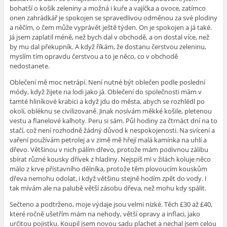
bohatší o košík zeleniny a možná i kuře a vajíčka a ovoce, zatímco
onen zahrádkář je spokojen se spravedlivou odměnou za své plodiny
a něčím, o čem může vyprávět ještě týden. On je spokojen a já také.
Já jsem zaplatil méně, než bych dal v obchodě, a on dostal více, než
by mu dal překupník. A když říkám, že dostanu čerstvou zeleninu,
myslím tím opravdu čerstvou a to je něco, co v obchodě
nedostanete.
Oblečení mě moc netrápí. Není nutné být oblečen podle poslední
módy, když žijete na lodi jako já. Oblečení do společnosti mám v
tamté hliníkové krabici a když jdu do města, abych se rozhlédl po
okolí, obléknu se civilizovaně. Jinak nosívám měkké košile, pletenou
vestu a flanelové kalhoty. Peru si sám. Půl hodiny za čtrnáct dní na to
stačí, což není rozhodně žádný důvod k nespokojenosti. Na svícení a
vaření používám petrolej a v zimě mě hřejí malá kamínka na uhlí a
dřevo. Většinou v nich pálím dřevo, protože mám podivnou zálibu
sbírat různé kousky dřívek z hladiny. Nejspíš mi v žilách koluje něco
málo z krve přístavního dělníka, protože těm plovoucím kouskům
dřeva nemohu odolat, i když většinu stejně hodím zpět do vody. I
tak mívám ale na palubě větší zásobu dřeva, než mohu kdy spálit.
Sečteno a podtrženo, moje výdaje jsou velmi nízké. Těch £30 až £40,
které ročně ušetřím mám na nehody, větší opravy a inflaci, jako
určitou pojistku. Koupil jsem novou sadu plachet a nechal jsem celou