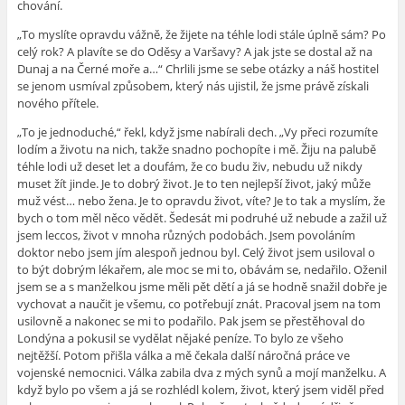
chování.
„To myslíte opravdu vážně, že žijete na téhle lodi stále úplně sám? Po
celý rok? A plavíte se do Oděsy a Varšavy? A jak jste se dostal až na
Dunaj a na Černé moře a…“ Chrlili jsme se sebe otázky a náš hostitel
se jenom usmíval způsobem, který nás ujistil, že jsme právě získali
nového přítele.
„To je jednoduché,“ řekl, když jsme nabírali dech. „Vy přeci rozumíte
lodím a životu na nich, takže snadno pochopíte i mě. Žiju na palubě
téhle lodi už deset let a doufám, že co budu živ, nebudu už nikdy
muset žít jinde. Je to dobrý život. Je to ten nejlepší život, jaký může
muž vést… nebo žena. Je to opravdu život, víte? Je to tak a myslím, že
bych o tom měl něco vědět. Šedesát mi podruhé už nebude a zažil už
jsem leccos, život v mnoha různých podobách. Jsem povoláním
doktor nebo jsem jím alespoň jednou byl. Celý život jsem usiloval o
to být dobrým lékařem, ale moc se mi to, obávám se, nedařilo. Oženil
jsem se a s manželkou jsme měli pět dětí a já se hodně snažil dobře je
vychovat a naučit je všemu, co potřebují znát. Pracoval jsem na tom
usilovně a nakonec se mi to podařilo. Pak jsem se přestěhoval do
Londýna a pokusil se vydělat nějaké peníze. To bylo ze všeho
nejtěžší. Potom přišla válka a mě čekala další náročná práce ve
vojenské nemocnici. Válka zabila dva z mých synů a mojí manželku. A
když bylo po všem a já se rozhlédl kolem, život, který jsem viděl před