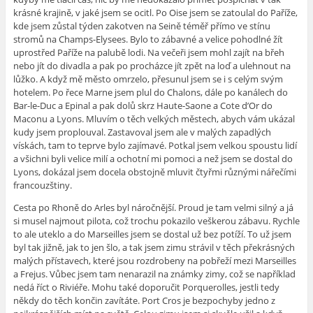
krásné krajině, v jaké jsem se ocitl. Po Oise jsem se zatoulal do Paříže,
kde jsem zůstal týden zakotven na Seině téměř přímo ve stínu
stromů na Champs-Elysees. Bylo to zábavné a velice pohodlné žít
uprostřed Paříže na palubě lodi. Na večeři jsem mohl zajít na břeh
nebo jít do divadla a pak po procházce jít zpět na loď a ulehnout na
lůžko. A když mě město omrzelo, přesunul jsem se i s celým svým
hotelem. Po řece Marne jsem plul do Chalons, dále po kanálech do
Bar-le-Duc a Epinal a pak dolů skrz Haute-Saone a Cote d’Or do
Maconu a Lyons. Mluvím o těch velkých městech, abych vám ukázal
kudy jsem proplouval. Zastavoval jsem ale v malých zapadlých
vískách, tam to teprve bylo zajímavé. Potkal jsem velkou spoustu lidí
a všichni byli velice milí a ochotní mi pomoci a než jsem se dostal do
Lyons, dokázal jsem docela obstojně mluvit čtyřmi různými nářečími
francouzštiny.
Cesta po Rhoně do Arles byl náročnější. Proud je tam velmi silný a já
si musel najmout pilota, což trochu pokazilo veškerou zábavu. Rychle
to ale uteklo a do Marseilles jsem se dostal už bez potíží. To už jsem
byl tak jižně, jak to jen šlo, a tak jsem zimu strávil v těch překrásných
malých přístavech, které jsou rozdrobeny na pobřeží mezi Marseilles
a Frejus. Vůbec jsem tam nenarazil na známky zimy, což se například
nedá říct o Riviéře. Mohu také doporučit Porquerolles, jestli tedy
někdy do těch končin zavítáte. Port Cros je bezpochyby jedno z