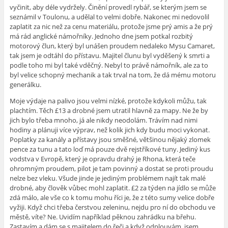
vyčinit, aby déle vydržely. Činění provedl rybář, se kterým jsem se
seznámil v Toulonu, a udělal to velmi dobře. Nakonec mi nedovolil
zaplatit za nic než za cenu materiálu, protože jsme prý amis a že prý
má rád anglické námořníky. Jednoho dne jsem potkal rozbitý
motorový člun, který byl unášen proudem nedaleko Mysu Camaret,
tak jsem je odtáhl do přístavu. Majitel člunu byl vyděšený k smrti a
podle toho mi byl také vděčný. Nebyl to právě námořník, ale za to
byl velice schopný mechanik a tak trval na tom, že dá mému motoru
generálku.
Moje výdaje na palivo jsou velmi nízké, protože kdykoli můžu, tak
plachtím. Těch £13 a drobné jsem utratil hlavně za mapy. Ne že by
jich bylo třeba mnoho, já ale nikdy neodolám. Trávím nad nimi
hodiny a plánuji více výprav, než kolik jich kdy budu moci vykonat.
Poplatky za kanály a přístavy jsou směšné, většinou nějaký zlomek
pence za tunu a tato loď má pouze dvě rejstříkové tuny. Jediný kus
vodstva v Evropě, který je opravdu drahý je Rhona, která teče
ohromným proudem, pilot je tam povinný a dostat se proti proudu
nelze bez vleku. Všude jinde je jediným problémem najít tak malé
drobné, aby člověk vůbec mohl zaplatit. £2 za týden na jídlo se může
zdá málo, ale vše co k tomu mohu říci je, že z této sumy velice dobře
vyžiji. Když chci třeba čerstvou zeleninu, nejdu pro ní do obchodu ve
městě, víte? Ne. Uvidím například pěknou zahrádku na břehu.
Zastavím a dám se s majitelem do řeči a když odplouvám, jsem