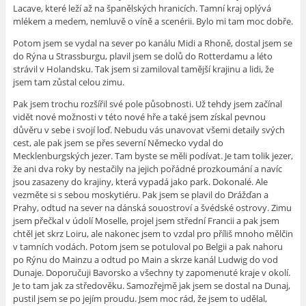
Lacave, které leží až na španělských hranicích. Tamní kraj oplývá
mlékem a medem, nemluvě o víně a scenérii. Bylo mi tam moc dobře.
Potom jsem se vydal na sever po kanálu Midi a Rhoně, dostal jsem se
do Rýna u Strassburgu, plavil jsem se dolů do Rotterdamu a léto
strávil v Holandsku. Tak jsem si zamiloval tamější krajinu a lidi, že
jsem tam zůstal celou zimu.
Pak jsem trochu rozšířil své pole působnosti. Už tehdy jsem začínal
vidět nové možnosti
v této nové hře
a také jsem získal pevnou
důvěru v sebe i svojí loď. Nebudu vás unavovat všemi detaily svých
cest, ale pak jsem se přes severní Německo vydal do
Mecklenburgských jezer. Tam byste se měli podívat. Je tam tolik jezer,
že ani dva roky by nestačily na jejich pořádné prozkoumání a navíc
jsou zasazeny do krajiny, která vypadá jako park. Dokonalé. Ale
vezměte si s sebou moskytiéru. Pak jsem se plavil do Drážďan a
Prahy, odtud na sever na dánská souostroví a švédské ostrovy. Zimu
jsem přečkal v údolí Moselle, projel jsem střední Francii a pak jsem
chtěl jet skrz Loiru, ale nakonec jsem to vzdal pro příliš mnoho mělčin
v tamních vodách. Potom jsem se potuloval po Belgii a pak nahoru
po Rýnu do Mainzu a odtud po Main a skrze kanál Ludwig do vod
Dunaje. Doporučuji Bavorsko a všechny ty zapomenuté kraje v okolí.
Je to tam jak za středověku. Samozřejmě jak jsem se dostal na Dunaj,
pustil jsem se po jejím proudu. Jsem moc rád, že jsem to udělal,