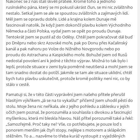
Nakonec se z nás stali skvělí přátelé. Kromě toho a jednoho
rusínského pána, který se mi pokusil ukrást člun, se mi nic zvláštního
nestalo. Setkal jsem se ale se spoustou zvláštních a zajímavých lidí.
Měl jsem se opravdu dobře. Lidé a krajina kolem Dunaje mě
fascinovali natolik, že když jsem dokončil plavbu kolem Východního
Německa a části Polska, vydal jsem se opět po proudu Dunaje.
Tentokrát jsem se pustil až do Oděsy. Chtěl jsem pokračovat dál buď
po Dněpru nebo skrz Azovské moře, pak po Donu přes Kačalinský
kanál a pak nahoru po Volze do Nižného Novgorodu nebo po
proudu do Astrachanu a Kaspického moře. Bohužel jsem od Rusů
nedostal povolení ani k jedné z těchto výprav. Možná to tak bylo i
lepší, protože situace v zemi byla poměrně neutišená a mohl jsem se
tam snadno dostat do potíží. Jakmile se tam ale situace uklidní, chtěl
bych tuto plavbu uskutečnit, protože kromě politiky není nic, co by
stálo v cestě.
Pamatuji si, že v této části vyprávění jsem našeho přítele přerušil
hlasitým výkřikem „Já se na to vykašlu!“ přičemž jsem uhodil pěstí do
stolu. Moje žena nic neříkala, ale z jejího pohledu a záblesku v jejích
očích jsem poznal, že porozuměla a souhlasila s divokou a fascinující
myšlenkou, která mi bleskla hlavou. Náš přítel porozuměl také a řekl:
„Samozřejmě. Proč taky ne? Vše, co potřebujete, je pouze loď s
ponorem menším jak čtyři stopy, nejlépe s motorem a sklápěcím
stěžněm. To a… nazvěme to třeba kuráž vystoupit z vyježděných