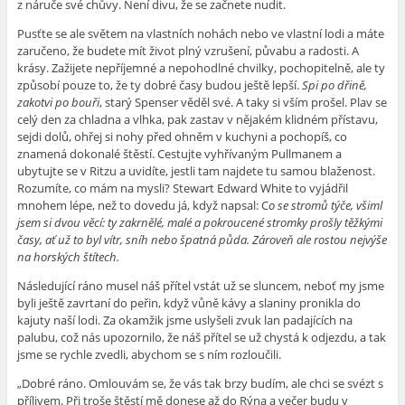
z náruče své chůvy. Není divu, že se začnete nudit.
Pusťte se ale světem na vlastních nohách nebo ve vlastní lodi a máte
zaručeno, že budete mít život plný vzrušení, půvabu a radosti. A
krásy. Zažijete nepříjemné a nepohodlné chvilky, pochopitelně, ale ty
způsobí pouze to, že ty dobré časy budou ještě lepší.
Spi po dřině,
zakotvi po bouři
, starý Spenser věděl své. A taky si vším prošel. Plav se
celý den za chladna a vlhka, pak zastav v nějakém klidném přístavu,
sejdi dolů, ohřej si nohy před ohněm v kuchyni a pochopíš, co
znamená dokonalé štěstí. Cestujte vyhřívaným Pullmanem a
ubytujte se v Ritzu a uvidíte, jestli tam najdete tu samou blaženost.
Rozumíte, co mám na mysli? Stewart Edward White to vyjádřil
mnohem lépe, než to dovedu já, když napsal: C
o se stromů týče, všiml
jsem si dvou věcí: ty zakrnělé, malé a pokroucené stromky prošly těžkými
časy, ať už to byl vítr, sníh nebo špatná půda.
Zároveň ale rostou nejvýše
na horských štítech.
Následující ráno musel náš přítel vstát už se sluncem, neboť my jsme
byli ještě zavrtaní do peřin, když vůně kávy a slaniny pronikla do
kajuty naší lodi. Za okamžik jsme uslyšeli zvuk lan padajících na
palubu, což nás upozornilo, že náš přítel se už chystá k odjezdu, a tak
jsme se rychle zvedli, abychom se s ním rozloučili.
„Dobré ráno. Omlouvám se, že vás tak brzy budím, ale chci se svézt s
přílivem. Při troše štěstí mě donese až do Rýna a večer budu v