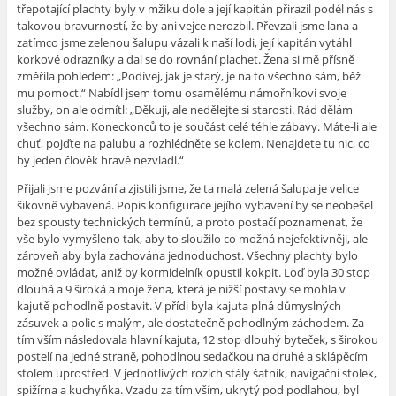
třepotající plachty byly v mžiku dole a její kapitán přirazil podél nás s
takovou bravurností, že by ani vejce nerozbil. Převzali jsme lana a
zatímco jsme zelenou šalupu vázali k naší lodi, její kapitán vytáhl
korkové odrazníky a dal se do rovnání plachet. Žena si mě přísně
změřila pohledem: „Podívej, jak je starý, je na to všechno sám, běž
mu pomoct.“ Nabídl jsem tomu osamělému námořníkovi svoje
služby, on ale odmítl: „Děkuji, ale nedělejte si starosti. Rád dělám
všechno sám. Koneckonců to je součást celé téhle zábavy. Máte-li ale
chuť, pojďte na palubu a rozhlédněte se kolem. Nenajdete tu nic, co
by jeden člověk hravě nezvládl.“
Přijali jsme pozvání a zjistili jsme, že ta malá zelená šalupa je velice
šikovně vybavená. Popis konfigurace jejího vybavení by se neobešel
bez spousty technických termínů, a proto postačí poznamenat, že
vše bylo vymyšleno tak, aby to sloužilo co možná nejefektivněji, ale
zároveň aby byla zachována jednoduchost. Všechny plachty bylo
možné ovládat, aniž by kormidelník opustil kokpit. Loď byla 30 stop
dlouhá a 9 široká a moje žena, která je nižší postavy se mohla v
kajutě pohodlně postavit. V přídi byla kajuta plná důmyslných
zásuvek a polic s malým, ale dostatečně pohodlným záchodem. Za
tím vším následovala hlavní kajuta, 12 stop dlouhý byteček, s širokou
postelí na jedné straně, pohodlnou sedačkou na druhé a sklápěcím
stolem uprostřed. V jednotlivých rozích stály šatník, navigační stolek,
spižírna a kuchyňka. Vzadu za tím vším, ukrytý pod podlahou, byl