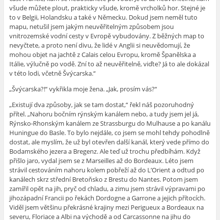
všude můžete plout, prakticky všude, kromě vrcholků hor. Stejné je
to v Belgii, Holandsku a také v Německu. Dokud jsem neměl tuto
mapu, netušil jsem jakým neuvěřitelným způsobem jsou
vnitrozemské vodní cesty v Evropě vybudovány. Z běžných map to
nevyčtete, a proto není divu, že lidé v Anglii si neuvědomují, že
mohou objet na jachtě z Calais celou Evropu, kromě Španělska a
Itálie, výlučně po vodě. Zní to až neuvěřitelně, viďte? Já to ale dokázal
v této lodi, včetně Švýcarska.“
„Švýcarska?!“ vykřikla moje žena. „Jak, prosím vás?“
„Existují dva způsoby, jak se tam dostat,“ řekl náš pozoruhodný
přítel. „Nahoru bočním rýnským kanálem nebo, a tudy jsem jel já,
Rýnsko-Rhonským kanálem ze Strassburgu do Mulhause a po kanálu
Huningue do Basle. To bylo nejdále, co jsem se mohl tehdy pohodlně
dostat, ale myslím, že už byl otevřen další kanál, který vede přímo do
Bodamského jezera a Bregenz. Ale teď už trochu předbíhám. Když
přišlo jaro, vydal jsem se z Marseilles až do Bordeaux. Léto jsem
strávil cestováním nahoru kolem pobřeží až do L’Orient a odtud po
kanálech skrz střední Bretoňsko z Brestu do Nantes. Potom jsem
zamířil opět na jih, pryč od chladu, a zimu jsem strávil výpravami po
jihozápadní Francii po řekách Dordogne a Garrone a jejich přítocích.
Viděl jsem většinu překrásné krajiny mezi Perigueux a Bordeaux na
severu, Floriace a Albi na východě a od Carcassonne na jihu do