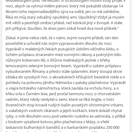
Middelburgem přes Terneuzen. A Strassburgem musím vždy projet v
noci, abych se vyhnul milém pánovi, který mě pokaždé obdaruje 14
librami toho nejsmradlavějšího sýra na světě, jen co mě zahlédne.
Říká mi můj
starý
odvážný opuštěný ami. Opuštěný! Vždyť já musím
mít větší a pestřejší směsici přátel, než kdokoli jiný v Evropě. A stále
jich přibývá. Doufám, že dnes jsem získal hned dva nové přátelé.“
Získal. A jsme velice rádi, že s námi, svými novými přáteli, ten den
povečeřel a uchvátil nás svým vypravováním dlouho do noci.
Vyprávěl o malebných řekách putujících údolími věčného klidu, o
tichém průplavu ztraceném mezi vonnými rákosy a pokrytým bílo-
růžovým kobercem lilií, o šňůrce malinkatých jezírek s břehy
lemovanými zeleným borovým lesem. Vyprávěl o úzkém průplavu
vybudovaném Římany a přesto stále splavném, který stoupá skrze
oblaka do vysokých hor, o akvaduktech křižujících bezedné rokle a o
pohledu na polovinu jižního Německa z paluby plachetnice. Vyprávěl
o vlajce britského námořnictva, která zavlála na vrcholu hory, a o
křiku orla v Černém lese, jenž proťal temnotu noci, o chorvatském
radním, který nikdy neslyšel o zemi, které se říká Anglie, o tisíci
čtverečních stop krvavě rudých bažin posetých ohromnými vrbami,
o valašských vodních cikánech a jejich kočkách, které dokáží chytat
ryby, o míli dlouhém voru pod velením ruského ex-admirála, o přilbě
z bodcem vytažené kotvou jeho plachetnice z Mázy, o vřelé
laskavosti bulharských banditů a o barbarském poplatku 250 000