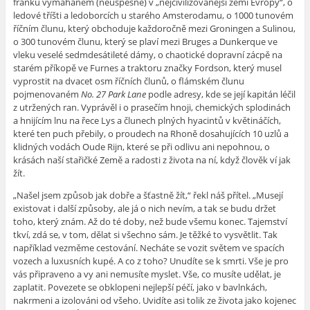
franků vymáhaném (neúspěšně) v „
nejcivilizovanější zemi Evropy“, o
ledové tříšti a ledoborcích u starého Amsterodamu, o 1000 tunovém
říčním člunu, který obchoduje každoročně mezi Groningen a Sulinou,
o 300 tunovém člunu, který se plaví mezi Bruges a Dunkerque ve
vleku veselé sedmdesátileté dámy, o chaotické dopravní zácpě na
starém příkopě ve Furnes a traktoru značky Fordson, který musel
vyprostit na dvacet osm říčních člunů, o flámském člunu
pojmenovaném
No. 27 Park Lane
podle adresy, kde se její kapitán léčil
z utržených ran. Vyprávěl i o prasečím hnoji, chemických splodinách
a hnijícím lnu na řece Lys a člunech plných hyacintů v květináčích,
které ten puch přebily, o proudech na Rhoně dosahujících 10 uzlů a
klidných vodách Oude Rijn, které se při odlivu ani nepohnou, o
krásách naší stařičké Země a radosti z života na ní, když člověk ví jak
žít.
„
Našel jsem způsob jak dobře a šťastně žít,“ řekl náš přítel. „Musejí
existovat i další způsoby, ale já o nich nevím, a tak se budu držet
toho, který znám. Až do té doby, než bude všemu konec. Tajemství
tkví, zdá se, v tom, dělat si všechno sám. Je těžké to vysvětlit. Tak
například vezměme cestování. Necháte se vozit světem ve spacích
vozech a luxusních kupé. A co z toho? Unudíte se k smrti. Vše je pro
vás připraveno a vy ani nemusíte myslet. Vše, co musíte udělat, je
zaplatit. Povezete se obklopeni nejlepší péčí, jako v bavlnkách,
nakrmeni a izolováni od všeho. Uvidíte asi tolik ze života jako kojenec