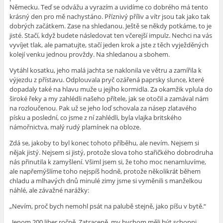
Německu. Teď se odvážu a vyrazím a uvidíme co dobrého má tento
krásný den pro mě nachystáno. Příznivý příliv a vítr jsou tak jako tak
dobrých začátkem. Zase na shledanou. Ještě se někdy potkáme, to je
jisté. Stačí, když budete následovat ten včerejší impulz. Nechci na vás
vyvíjet tlak, ale pamatujte, stačí jeden krok a jste z těch vyježděných
kolejí venku jednou provždy. Na shledanou a sbohem.
Vytáhl kosatku, jeho malá jachta se naklonila ve větru a zamířila k
výjezdu z přístavu. Odplouvala pryč ozářená paprsky slunce, které
dopadaly také na hlavu muže u jejího kormidla. Za okamžik vplula do
široké řeky a my zahlédli našeho přítele, jak se otočil a zamával nám
na rozloučenou. Pak už se jeho loď schovala za násep zlatavého
písku a poslední, co jsme z ní zahlédli, byla vlajka britského
námořnictva, malý rudý plamínek na obloze.
Zdá se, jakoby to byl konec tohoto příběhu, ale nevím. Nejsem si
nějak jistý. Nejsem si jistý, protože slova toho stařičkého dobrodruha
nás přinutila k zamyšlení. Všiml jsem si, že toho moc nenamluvíme,
ale napřemýšlíme toho nejspíš hodně, protože několikrát během
chladu a mlhavých dnů minulé zimy jsme si vyměnili s manželkou
náhlé, ale závažné narážky:
„Nevím, proč bych nemohl psát na palubě stejně, jako píšu v bytě.“
„Jenom 200 liber ročně. Zatraceně, my bychom měli být schopni