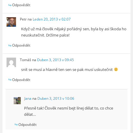
Odpovědět
Petr
na
Leden 20, 2013 v 02:07
Když už má člověk nějaký pořádný sen, byla by asi škoda ho
neuskutečnit. Držíme palce!
Odpovědět
Tomáš
na
Duben 3, 2013 v 09:45
snít se musí a hlavně ten sen se pak musí uskutečnit
Odpovědět
Jana
na
Duben 3, 2013 v 10:06
Přesně tak! Člověk nesmí bejt línej dělat to, co chce
dělat…
Odpovědět