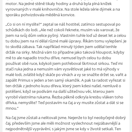
motor. Na jedné stěně tikaly hodiny a druhá byla plná knížek
vyrovnaných v malé knihovničce. Na stole ležela série dýmek a na
sporáku pohvizdovala měděná konvice.
„Co si on ní myslíte?“ zeptal se náš hostitel, zatímco sestupoval po
schůdkách do lodi. „Ale než cokoli řeknete, musím vás varovat, že
jsem na svůj dům velice pyšný. Vlastním tuhle loď už deset let a celou
tu dobu jsem na ní dělal různé malé úpravy. Říkám tomu vylepšení. Je
to skvělá zábava. Tak například minulý týden jsem udělal tenhle
držák na sirky. Možná vám to připadne jako taková hloupost, kdyby
mě to ale napadlo trochu dříve, nemusel bych celou tu dobu
používat obě ruce, kdykoli jsem potřeboval škrtnout sirkou. Teď mi
stačí ruka jedna a nemusím vám vysvětlovat jaké to má výhody v
malé lodi, zvláště když skáče po vlnách a vy se snažíte držet se, vařit a
zapálit Primus v jeden a ten samý okamžik. A pak ta radost vyřezat si
ten držák z jednoho kusu dřeva, který jsem kdesi našel, nemluvě o
potěšení, když se podívám na další užitečnou věc, kterou jsem
vyrobil vlastníma rukama. Řezba pěkně odkryla kresbu vláken toho
dřívka, nemyslíte? Teď postavím na čaj a vy musíte zůstat a dát si se
mnou.“
Na čaj jsme zůstali a nelitovali jsme. Nejenže to byl neobyčejně dobrý
čaj, především jsme ale měli možnost vyslechnout nejzábavnější a
nejpodnětnější vyprávění, s jakým jsme se kdy v životě setkali. Ten