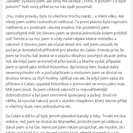
„Skvělé!“ vyskočil jsem, ale žena mě okřikla: „Ticho. A potom? Co bylo
potom?“ Náš nový přítel se na nás opět pousmál.
„Inu, máte pravdu, bylo to všechno trochu naráz… v mém věku. Ale
nikdy jsem svého rozhodnutí nelitoval. Ta první plavba byla naprosto
nádherná a v podstatě i docela snadná. Pár problémů jsem
samozřejmě měl. Do Doveru jsem se dostal jednoduše kolem pobřeží
ústí Temže a na noc jsem si vždy našel nějaké klidné místečko a
zakotvil. V Doveru jsem ale zůstal deset dní, než jsem usoudil, že
počasí je dostatečně příhodné pro plavbu do Calais. Pravda je ta, že
jsem se trochu bál. Jedná se o plavbu dlouhou pouhých dvacet jedna
mil, ale když jsem se konečně přes kanál La Mache vydal, připadal
jsem si úplně jako Krištof Kolumbus. Byl krásný den, foukal slabý
severovýchodní vítr a pod plachtami a motorem jsem se dostal na
druhou stranu za čtyři hodiny. Ujišťuji vás ale, že když jsem vplul do
přístavu v Calais, vypadal Kolumbus v porovnání se mnou jako nula.
Měl jsem pocit, že jsem vítězně zakončil to nejuvěřitelnější
dobrodružství a byl jsem ohromně spokojený a pyšný. Snad mi
věříte, že vyvolat takový pocit v starém chlapíkovi, který dávno přišel
o všechny iluze, není jednoduchá věc.
Za Calais a dál to už byly jenom plavební kanály a řeky. Trvalo mi dva
měsíce, než jsem se dostal do Marseilles, protože jsem jel oklikou a
dával jsem si na čas. Nemusel jsem nikam pospíchat, ale myslím, že i
kdyby mě tlačil čas, nic by mě nedokázalo přimět pospíchat v tak