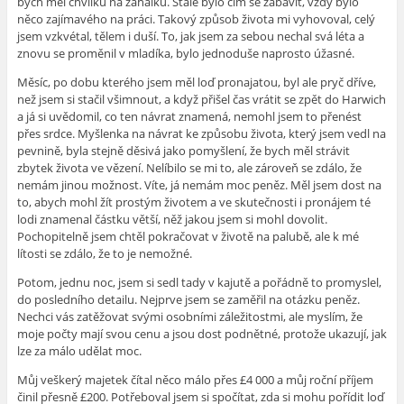
bych měl chvilku na zahálku. Stále bylo čím se zabavit, vždy bylo
něco zajímavého na práci. Takový způsob života mi vyhovoval, celý
jsem vzkvétal, tělem i duší. To, jak jsem za sebou nechal svá léta a
znovu se proměnil v mladíka, bylo jednoduše naprosto úžasné.
Měsíc, po dobu kterého jsem měl loď pronajatou, byl ale pryč dříve,
než jsem si stačil všimnout, a když přišel čas vrátit se zpět do Harwich
a já si uvědomil, co ten návrat znamená, nemohl jsem to přenést
přes srdce. Myšlenka na návrat ke způsobu života, který jsem vedl na
pevnině, byla stejně děsivá jako pomyšlení, že bych měl strávit
zbytek života ve vězení. Nelíbilo se mi to, ale zároveň se zdálo, že
nemám jinou možnost. Víte, já nemám moc peněz. Měl jsem dost na
to, abych mohl žít prostým životem a ve skutečnosti i pronájem té
lodi znamenal částku větší, něž jakou jsem si mohl dovolit.
Pochopitelně jsem chtěl pokračovat v životě na palubě, ale k mé
lítosti se zdálo, že to je nemožné.
Potom, jednu noc, jsem si sedl tady v kajutě a pořádně to promyslel,
do posledního detailu. Nejprve jsem se zaměřil na otázku peněz.
Nechci vás zatěžovat svými osobními záležitostmi, ale myslím, že
moje počty mají svou cenu a jsou dost podnětné, protože ukazují, jak
lze za málo udělat moc.
Můj veškerý majetek čítal něco málo přes £4 000 a můj roční příjem
činil přesně £200. Potřeboval jsem si spočítat, zda si mohu pořídit loď