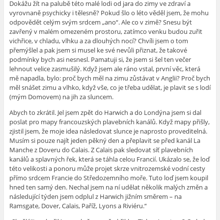
Dokážu žít na palubě této malé lodi od jara do zimy ve zdraví a
vyrovnaně psychicky i tělesně? Pokud šlo o léto věděl jsem, že mohu
odpovědět celým svým srdcem „ano“. Ale co v zimě? Snesu být
zavřený v malém omezeném prostoru, zatímco venku budou zuřit
vichřice, v chladu, vlhku a za dlouhých nocí? Chvíli jsem o tom
přemýšlel a pak jsem si musel ke své nevůli přiznat, že takové
podmínky bych asi nesnesl. Pamatuji si, že jsem si šel ten večer
lehnout velice zasmušilý. Když jsem ale ráno vstal, první věc, která
mě napadla, bylo: proč bych měl na zimu zůstávat v Anglii? Proč bych
měl snášet zimu a vlhko, když vše, co je třeba udělat, je plavit se s lodí
(mým Domovem) na jih za sluncem.
Abych to zkrátil. Jel jsem zpět do Harwich a do Londýna jsem si dal
poslat pro mapy francouzských plavebních kanálů. Když mapy přišly,
zjistil jsem, že moje idea následovat slunce je naprosto proveditelná.
Musím si pouze najít jeden pěkný den a přeplavit se před kanál La
Manche z Doveru do Calais. Z Calais pak sledovat síť plavebních
kanálů a splavných řek, která se táhla celou Francií. Ukázalo se, že loď
této velikosti a ponoru může projet skrze vnitrozemské vodní cesty
přímo srdcem Francie do Středozemního moře. Tuto loď jsem koupil
hned ten samý den. Nechal jsem na ní udělat několik malých změn a
následující týden jsem odplul z Harwich jižním směrem – na
Ramsgate, Dover, Calais, Paříž, Lyons a Riviéru.“