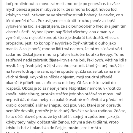
loď prohlédnout a znovu zatmelit, motor je po generálce, to vše z
mých peněz a ještě mi zbývá tolik, že si mohu koupit novou loď,
kdybych chtěl. Stávám se ve skutečnosti tak bohatý, že nevím, co s
těmi penězi dělat. Pokusil jsem se utratit trochu peněz za lepší
vybavení na loď, ale zjistil jsem, že z dlouhodobého hlediska jsem tím
vlastně ušetřil. Vyhodil jsem například všechny lana z manily a
vyměnil je za nejlepší konopí, které je dvakrát tak dražší. Ať se ale
propadnu, jestli to konopí nevydrželo čtyřikrát tak dlouho jako
manila. A co je horší, mnoho lidí trvá na tom, že mi musí dávat věci
zadarmo. Získal jsem mnoho přátel v každém koutku Evropy. Tomu
se zřejmě nedá zabránit, žijete-li trvale na lodi, řekl bych. Většina lidí si
myslí, že způsob jakým žiji si zasluhuje soucit. Ubohý starý muž, žije
na té své lodi úplně sám, úplně opuštěný. Zdá se, že tak se na mě
všichni dívají. Kdykoli se někde objevím, moji soucitní přátelé
okamžitě přiběhnou a přinesou mi dary. Občas mě to uvádí do
rozpaků. Občas je to až nepříjemné. Například nemohu vkročit do
kanálu Middelburg, protože strážce jednoho otáčivého mostu mě
nepustí dál, dokud nebyl na palubě osobně mě přivítat a předat mi
krabici doutníků a láhev šnapsu, což jsou věci, které si on opravdu
nemůže dovolit, protože je to chudý člověk s velkou rodinou. Zdá se,
že to dělá hlavně proto, že by chtěl žít stejným způsobem jako já,
kdyby tedy nebyl obšťastněn ženou, tchyní a devíti dětmi. Proto
kdykoli chci z Holandska do Belgie, musím jezdit místo