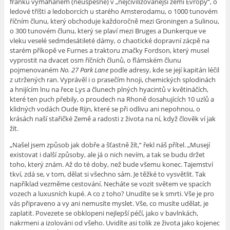
franků vymáhaném (neúspěšně) v „
nejcivilizovanější zemi Evropy“, o
ledové tříšti a ledoborcích u starého Amsterodamu, o 1000 tunovém
říčním člunu, který obchoduje každoročně mezi Groningen a Sulinou,
o 300 tunovém člunu, který se plaví mezi Bruges a Dunkerque ve
vleku veselé sedmdesátileté dámy, o chaotické dopravní zácpě na
starém příkopě ve Furnes a traktoru značky Fordson, který musel
vyprostit na dvacet osm říčních člunů, o flámském člunu
pojmenovaném
No. 27 Park Lane
podle adresy, kde se její kapitán léčil
z utržených ran. Vyprávěl i o prasečím hnoji, chemických splodinách
a hnijícím lnu na řece Lys a člunech plných hyacintů v květináčích,
které ten puch přebily, o proudech na Rhoně dosahujících 10 uzlů a
klidných vodách Oude Rijn, které se při odlivu ani nepohnou, o
krásách naší stařičké Země a radosti z života na ní, když člověk ví jak
žít.
„
Našel jsem způsob jak dobře a šťastně žít,“ řekl náš přítel. „Musejí
existovat i další způsoby, ale já o nich nevím, a tak se budu držet
toho, který znám. Až do té doby, než bude všemu konec. Tajemství
tkví, zdá se, v tom, dělat si všechno sám. Je těžké to vysvětlit. Tak
například vezměme cestování. Necháte se vozit světem ve spacích
vozech a luxusních kupé. A co z toho? Unudíte se k smrti. Vše je pro
vás připraveno a vy ani nemusíte myslet. Vše, co musíte udělat, je
zaplatit. Povezete se obklopeni nejlepší péčí, jako v bavlnkách,
nakrmeni a izolováni od všeho. Uvidíte asi tolik ze života jako kojenec