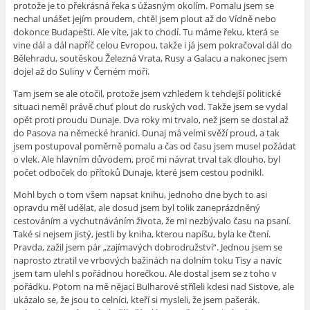
protože je to překrásná řeka s úžasným okolím. Pomalu jsem se
nechal unášet jejím proudem, chtěl jsem plout až do Vídně nebo
dokonce Budapešti. Ale víte, jak to chodí. Tu máme řeku, která se
vine dál a dál napříč celou Evropou, takže i já jsem pokračoval dál do
Bělehradu, soutěskou Železná Vrata, Rusy a Galacu a nakonec jsem
dojel až do Suliny v Černém moři.
Tam jsem se ale otočil, protože jsem vzhledem k tehdejší politické
situaci neměl právě chuť plout do ruských vod. Takže jsem se vydal
opět proti proudu Dunaje. Dva roky mi trvalo, než jsem se dostal až
do Pasova na německé hranici. Dunaj má velmi svěží proud, a tak
jsem postupoval poměrně pomalu a čas od času jsem musel požádat
o vlek. Ale hlavním důvodem, proč mi návrat trval tak dlouho, byl
počet odboček do přítoků Dunaje, které jsem cestou podnikl.
Mohl bych o tom všem napsat knihu, jednoho dne bych to asi
opravdu měl udělat, ale dosud jsem byl tolik zaneprázdněný
cestováním a vychutnáváním života, že mi nezbývalo času na psaní.
Také si nejsem jistý, jestli by kniha, kterou napíšu, byla ke čtení.
Pravda, zažil jsem pár „zajímavých dobrodružství“. Jednou jsem se
naprosto ztratil ve vrbových bažinách na dolním toku Tisy a navíc
jsem tam ulehl s pořádnou horečkou. Ale dostal jsem se z toho v
pořádku. Potom na mě nějací Bulharové stříleli kdesi nad Sistove, ale
ukázalo se, že jsou to celníci, kteří si mysleli, že jsem pašerák.