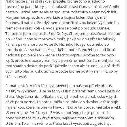
Nakonec se z nás stali skvělí přátelé. Kromě toho a jednoho
rusínského pána, který se mi pokusil ukrást člun, se mi nic zvláštního
nestalo. Setkal jsem se ale se spoustou zvláštních a zajímavých lidí.
Měl jsem se opravdu dobře. Lidé a krajina kolem Dunaje mě
fascinovali natolik, že když jsem dokončil plavbu kolem Východního
Německa a části Polska, vydal jsem se opět po proudu Dunaje.
Tentokrát jsem se pustil až do Oděsy. Chtěl jsem pokračovat dál buď
po Dněpru nebo skrz Azovské moře, pak po Donu přes Kačalinský
kanál a pak nahoru po Volze do Nižného Novgorodu nebo po
proudu do Astrachanu a Kaspického moře. Bohužel jsem od Rusů
nedostal povolení ani k jedné z těchto výprav. Možná to tak bylo i
lepší, protože situace v zemi byla poměrně neutišená a mohl jsem se
tam snadno dostat do potíží. Jakmile se tam ale situace uklidní, chtěl
bych tuto plavbu uskutečnit, protože kromě politiky není nic, co by
stálo v cestě.
Pamatuji si, že v této části vyprávění jsem našeho přítele přerušil
hlasitým výkřikem „Já se na to vykašlu!“ přičemž jsem uhodil pěstí do
stolu. Moje žena nic neříkala, ale z jejího pohledu a záblesku v jejích
očích jsem poznal, že porozuměla a souhlasila s divokou a fascinující
myšlenkou, která mi bleskla hlavou. Náš přítel porozuměl také a řekl:
„Samozřejmě. Proč taky ne? Vše, co potřebujete, je pouze loď s
ponorem menším jak čtyři stopy, nejlépe s motorem a sklápěcím
stěžněm. To a… nazvěme to třeba kuráž vystoupit z vyježděných