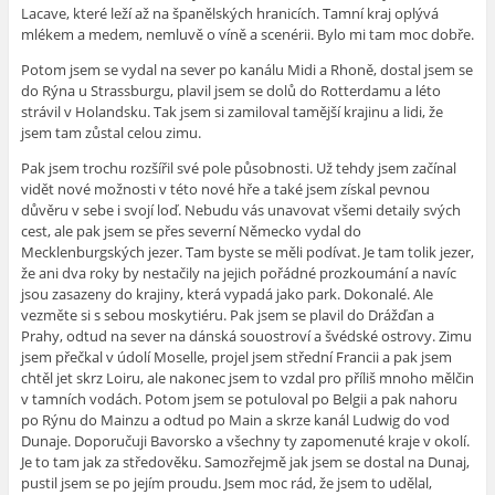
Lacave, které leží až na španělských hranicích. Tamní kraj oplývá
mlékem a medem, nemluvě o víně a scenérii. Bylo mi tam moc dobře.
Potom jsem se vydal na sever po kanálu Midi a Rhoně, dostal jsem se
do Rýna u Strassburgu, plavil jsem se dolů do Rotterdamu a léto
strávil v Holandsku. Tak jsem si zamiloval tamější krajinu a lidi, že
jsem tam zůstal celou zimu.
Pak jsem trochu rozšířil své pole působnosti. Už tehdy jsem začínal
vidět nové možnosti
v této nové hře
a také jsem získal pevnou
důvěru v sebe i svojí loď. Nebudu vás unavovat všemi detaily svých
cest, ale pak jsem se přes severní Německo vydal do
Mecklenburgských jezer. Tam byste se měli podívat. Je tam tolik jezer,
že ani dva roky by nestačily na jejich pořádné prozkoumání a navíc
jsou zasazeny do krajiny, která vypadá jako park. Dokonalé. Ale
vezměte si s sebou moskytiéru. Pak jsem se plavil do Drážďan a
Prahy, odtud na sever na dánská souostroví a švédské ostrovy. Zimu
jsem přečkal v údolí Moselle, projel jsem střední Francii a pak jsem
chtěl jet skrz Loiru, ale nakonec jsem to vzdal pro příliš mnoho mělčin
v tamních vodách. Potom jsem se potuloval po Belgii a pak nahoru
po Rýnu do Mainzu a odtud po Main a skrze kanál Ludwig do vod
Dunaje. Doporučuji Bavorsko a všechny ty zapomenuté kraje v okolí.
Je to tam jak za středověku. Samozřejmě jak jsem se dostal na Dunaj,
pustil jsem se po jejím proudu. Jsem moc rád, že jsem to udělal,