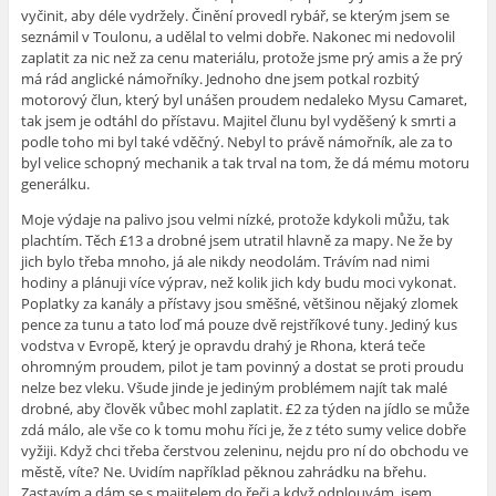
vyčinit, aby déle vydržely. Činění provedl rybář, se kterým jsem se
seznámil v Toulonu, a udělal to velmi dobře. Nakonec mi nedovolil
zaplatit za nic než za cenu materiálu, protože jsme prý amis a že prý
má rád anglické námořníky. Jednoho dne jsem potkal rozbitý
motorový člun, který byl unášen proudem nedaleko Mysu Camaret,
tak jsem je odtáhl do přístavu. Majitel člunu byl vyděšený k smrti a
podle toho mi byl také vděčný. Nebyl to právě námořník, ale za to
byl velice schopný mechanik a tak trval na tom, že dá mému motoru
generálku.
Moje výdaje na palivo jsou velmi nízké, protože kdykoli můžu, tak
plachtím. Těch £13 a drobné jsem utratil hlavně za mapy. Ne že by
jich bylo třeba mnoho, já ale nikdy neodolám. Trávím nad nimi
hodiny a plánuji více výprav, než kolik jich kdy budu moci vykonat.
Poplatky za kanály a přístavy jsou směšné, většinou nějaký zlomek
pence za tunu a tato loď má pouze dvě rejstříkové tuny. Jediný kus
vodstva v Evropě, který je opravdu drahý je Rhona, která teče
ohromným proudem, pilot je tam povinný a dostat se proti proudu
nelze bez vleku. Všude jinde je jediným problémem najít tak malé
drobné, aby člověk vůbec mohl zaplatit. £2 za týden na jídlo se může
zdá málo, ale vše co k tomu mohu říci je, že z této sumy velice dobře
vyžiji. Když chci třeba čerstvou zeleninu, nejdu pro ní do obchodu ve
městě, víte? Ne. Uvidím například pěknou zahrádku na břehu.
Zastavím a dám se s majitelem do řeči a když odplouvám, jsem