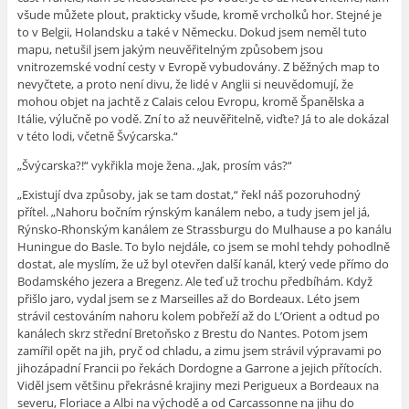
všude můžete plout, prakticky všude, kromě vrcholků hor. Stejné je
to v Belgii, Holandsku a také v Německu. Dokud jsem neměl tuto
mapu, netušil jsem jakým neuvěřitelným způsobem jsou
vnitrozemské vodní cesty v Evropě vybudovány. Z běžných map to
nevyčtete, a proto není divu, že lidé v Anglii si neuvědomují, že
mohou objet na jachtě z Calais celou Evropu, kromě Španělska a
Itálie, výlučně po vodě. Zní to až neuvěřitelně, viďte? Já to ale dokázal
v této lodi, včetně Švýcarska.“
„Švýcarska?!“ vykřikla moje žena. „Jak, prosím vás?“
„Existují dva způsoby, jak se tam dostat,“ řekl náš pozoruhodný
přítel. „Nahoru bočním rýnským kanálem nebo, a tudy jsem jel já,
Rýnsko-Rhonským kanálem ze Strassburgu do Mulhause a po kanálu
Huningue do Basle. To bylo nejdále, co jsem se mohl tehdy pohodlně
dostat, ale myslím, že už byl otevřen další kanál, který vede přímo do
Bodamského jezera a Bregenz. Ale teď už trochu předbíhám. Když
přišlo jaro, vydal jsem se z Marseilles až do Bordeaux. Léto jsem
strávil cestováním nahoru kolem pobřeží až do L’Orient a odtud po
kanálech skrz střední Bretoňsko z Brestu do Nantes. Potom jsem
zamířil opět na jih, pryč od chladu, a zimu jsem strávil výpravami po
jihozápadní Francii po řekách Dordogne a Garrone a jejich přítocích.
Viděl jsem většinu překrásné krajiny mezi Perigueux a Bordeaux na
severu, Floriace a Albi na východě a od Carcassonne na jihu do