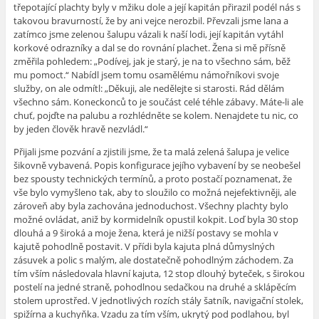
třepotající plachty byly v mžiku dole a její kapitán přirazil podél nás s
takovou bravurností, že by ani vejce nerozbil. Převzali jsme lana a
zatímco jsme zelenou šalupu vázali k naší lodi, její kapitán vytáhl
korkové odrazníky a dal se do rovnání plachet. Žena si mě přísně
změřila pohledem: „Podívej, jak je starý, je na to všechno sám, běž
mu pomoct.“ Nabídl jsem tomu osamělému námořníkovi svoje
služby, on ale odmítl: „Děkuji, ale nedělejte si starosti. Rád dělám
všechno sám. Koneckonců to je součást celé téhle zábavy. Máte-li ale
chuť, pojďte na palubu a rozhlédněte se kolem. Nenajdete tu nic, co
by jeden člověk hravě nezvládl.“
Přijali jsme pozvání a zjistili jsme, že ta malá zelená šalupa je velice
šikovně vybavená. Popis konfigurace jejího vybavení by se neobešel
bez spousty technických termínů, a proto postačí poznamenat, že
vše bylo vymyšleno tak, aby to sloužilo co možná nejefektivněji, ale
zároveň aby byla zachována jednoduchost. Všechny plachty bylo
možné ovládat, aniž by kormidelník opustil kokpit. Loď byla 30 stop
dlouhá a 9 široká a moje žena, která je nižší postavy se mohla v
kajutě pohodlně postavit. V přídi byla kajuta plná důmyslných
zásuvek a polic s malým, ale dostatečně pohodlným záchodem. Za
tím vším následovala hlavní kajuta, 12 stop dlouhý byteček, s širokou
postelí na jedné straně, pohodlnou sedačkou na druhé a sklápěcím
stolem uprostřed. V jednotlivých rozích stály šatník, navigační stolek,
spižírna a kuchyňka. Vzadu za tím vším, ukrytý pod podlahou, byl