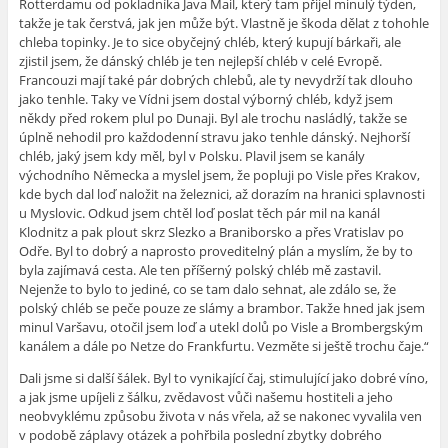
Rotterdamu od pokladníka Java Mail, který tam přijel minulý týden,
takže je tak čerstvá, jak jen může být. Vlastně je škoda dělat z tohohle
chleba topinky. Je to sice obyčejný chléb, který kupují bárkaři, ale
zjistil jsem, že dánský chléb je ten nejlepší chléb v celé Evropě.
Francouzi mají také pár dobrých chlebů, ale ty nevydrží tak dlouho
jako tenhle. Taky ve Vídni jsem dostal výborný chléb, když jsem
někdy před rokem plul po Dunaji. Byl ale trochu nasládlý, takže se
úplně nehodil pro každodenní stravu jako tenhle dánský. Nejhorší
chléb, jaký jsem kdy měl, byl v Polsku. Plavil jsem se kanály
východního Německa a myslel jsem, že popluji po Visle přes Krakov,
kde bych dal loď naložit na železnici, až dorazím na hranici splavnosti
u Myslovic. Odkud jsem chtěl loď poslat těch pár mil na kanál
Klodnitz a pak plout skrz Slezko a Braniborsko a přes Vratislav po
Odře. Byl to dobrý a naprosto proveditelný plán a myslím, že by to
byla zajímavá cesta. Ale ten příšerný polský chléb mě zastavil.
Nejenže to bylo to jediné, co se tam dalo sehnat, ale zdálo se, že
polský chléb se peče pouze ze slámy a brambor. Takže hned jak jsem
minul Varšavu, otočil jsem loď a utekl dolů po Visle a Brombergským
kanálem a dále po Netze do Frankfurtu. Vezměte si ještě trochu čaje.“
Dali jsme si další šálek. Byl to vynikající čaj, stimulující jako dobré víno,
a jak jsme upíjeli z šálku, zvědavost vůči našemu hostiteli a jeho
neobvyklému způsobu života v nás vřela, až se nakonec vyvalila ven
v podobě záplavy otázek a pohřbila poslední zbytky dobrého