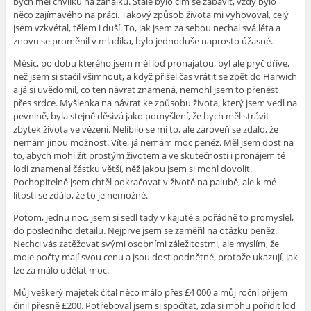
bych měl chvilku na zahálku. Stále bylo čím se zabavit, vždy bylo
něco zajímavého na práci. Takový způsob života mi vyhovoval, celý
jsem vzkvétal, tělem i duší. To, jak jsem za sebou nechal svá léta a
znovu se proměnil v mladíka, bylo jednoduše naprosto úžasné.
Měsíc, po dobu kterého jsem měl loď pronajatou, byl ale pryč dříve,
než jsem si stačil všimnout, a když přišel čas vrátit se zpět do Harwich
a já si uvědomil, co ten návrat znamená, nemohl jsem to přenést
přes srdce. Myšlenka na návrat ke způsobu života, který jsem vedl na
pevnině, byla stejně děsivá jako pomyšlení, že bych měl strávit
zbytek života ve vězení. Nelíbilo se mi to, ale zároveň se zdálo, že
nemám jinou možnost. Víte, já nemám moc peněz. Měl jsem dost na
to, abych mohl žít prostým životem a ve skutečnosti i pronájem té
lodi znamenal částku větší, něž jakou jsem si mohl dovolit.
Pochopitelně jsem chtěl pokračovat v životě na palubě, ale k mé
lítosti se zdálo, že to je nemožné.
Potom, jednu noc, jsem si sedl tady v kajutě a pořádně to promyslel,
do posledního detailu. Nejprve jsem se zaměřil na otázku peněz.
Nechci vás zatěžovat svými osobními záležitostmi, ale myslím, že
moje počty mají svou cenu a jsou dost podnětné, protože ukazují, jak
lze za málo udělat moc.
Můj veškerý majetek čítal něco málo přes £4 000 a můj roční příjem
činil přesně £200. Potřeboval jsem si spočítat, zda si mohu pořídit loď