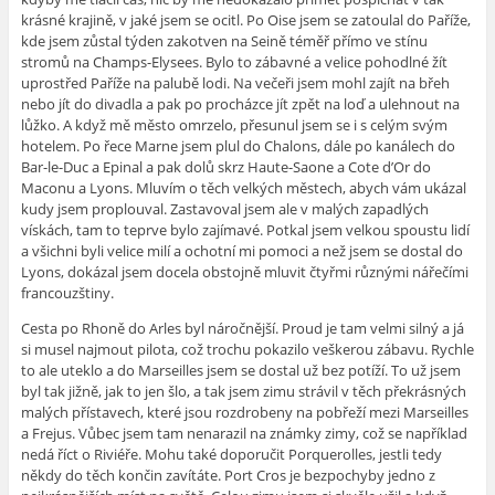
krásné krajině, v jaké jsem se ocitl. Po Oise jsem se zatoulal do Paříže,
kde jsem zůstal týden zakotven na Seině téměř přímo ve stínu
stromů na Champs-Elysees. Bylo to zábavné a velice pohodlné žít
uprostřed Paříže na palubě lodi. Na večeři jsem mohl zajít na břeh
nebo jít do divadla a pak po procházce jít zpět na loď a ulehnout na
lůžko. A když mě město omrzelo, přesunul jsem se i s celým svým
hotelem. Po řece Marne jsem plul do Chalons, dále po kanálech do
Bar-le-Duc a Epinal a pak dolů skrz Haute-Saone a Cote d’Or do
Maconu a Lyons. Mluvím o těch velkých městech, abych vám ukázal
kudy jsem proplouval. Zastavoval jsem ale v malých zapadlých
vískách, tam to teprve bylo zajímavé. Potkal jsem velkou spoustu lidí
a všichni byli velice milí a ochotní mi pomoci a než jsem se dostal do
Lyons, dokázal jsem docela obstojně mluvit čtyřmi různými nářečími
francouzštiny.
Cesta po Rhoně do Arles byl náročnější. Proud je tam velmi silný a já
si musel najmout pilota, což trochu pokazilo veškerou zábavu. Rychle
to ale uteklo a do Marseilles jsem se dostal už bez potíží. To už jsem
byl tak jižně, jak to jen šlo, a tak jsem zimu strávil v těch překrásných
malých přístavech, které jsou rozdrobeny na pobřeží mezi Marseilles
a Frejus. Vůbec jsem tam nenarazil na známky zimy, což se například
nedá říct o Riviéře. Mohu také doporučit Porquerolles, jestli tedy
někdy do těch končin zavítáte. Port Cros je bezpochyby jedno z