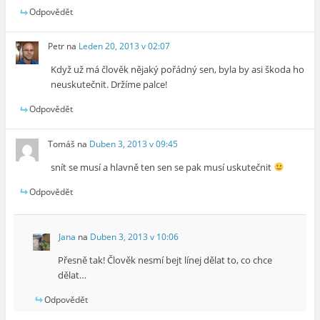
Odpovědět
Petr
na
Leden 20, 2013 v 02:07
Když už má člověk nějaký pořádný sen, byla by asi škoda ho
neuskutečnit. Držíme palce!
Odpovědět
Tomáš
na
Duben 3, 2013 v 09:45
snít se musí a hlavně ten sen se pak musí uskutečnit
Odpovědět
Jana
na
Duben 3, 2013 v 10:06
Přesně tak! Člověk nesmí bejt línej dělat to, co chce
dělat…
Odpovědět