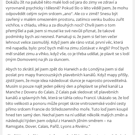
Dokážu žít na palubě této malé lodi od jara do zimy ve zdraví a
vyrovnaně psychicky i tělesně? Pokud šlo o léto věděl jsem, že mohu
odpovědět celým svým srdcem „ano“. Ale co v zimě? Snesu být
zavřený v malém omezeném prostoru, zatímco venku budou zuřit
vichřice, v chladu, vlhku a za dlouhých nocí? Chvíli jsem o tom
přemýšlel a pak jsem si musel ke své nevůli přiznat, že takové
podmínky bych asi nesnesl. Pamatuji si, že jsem si šel ten večer
lehnout velice zasmušilý. Když jsem ale ráno vstal, první věc, která
mě napadla, bylo: proč bych měl na zimu zůstávat v Anglii? Proč bych
měl snášet zimu a vlhko, když vše, co je třeba udělat, je plavit se s lodí
(mým Domovem) na jih za sluncem.
Abych to zkrátil. Jel jsem zpět do Harwich a do Londýna jsem si dal
poslat pro mapy francouzských plavebních kanálů. Když mapy přišly,
zjistil jsem, že moje idea následovat slunce je naprosto proveditelná.
Musím si pouze najít jeden pěkný den a přeplavit se před kanál La
Manche z Doveru do Calais. Z Calais pak sledovat síť plavebních
kanálů a splavných řek, která se táhla celou Francií. Ukázalo se, že loď
této velikosti a ponoru může projet skrze vnitrozemské vodní cesty
přímo srdcem Francie do Středozemního moře. Tuto loď jsem koupil
hned ten samý den. Nechal jsem na ní udělat několik malých změn a
následující týden jsem odplul z Harwich jižním směrem – na
Ramsgate, Dover, Calais, Paříž, Lyons a Riviéru.“