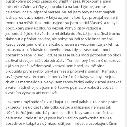
pustil kolem pobřeží Essexu do Brightlingsea. Prozkoumal jsem
městečko Colne a říčky v jeho okolí a na konci týdne jsem se
najednou ocitl v Západní Mersea. Musel jsem tedy napsat majiteli
lodi a prodloužit nájem. A když už jsem v tom byl, pronajal jsem si jí
rovnou na měsíc. Rozumíte, najednou jsem se cítil šťastný, a to byl
pocit, který jsem už dlouho neznal. Pohyb, čistý vzduch a
jednoduché jídlo, to všechno mi dělalo dobře. Už jsem začínal trochu
slábnout a přibírat na váze, ale pobyt na lodi to vše hned změnil.
Každý večer jsem ulehal na lůžko unaven a s vědomím, že jak lehnu,
tak usnu, a s očekáváním nového rána, kdy se zase budu moci
postarat o sebe i o svou loď, že se zase budu moci potloukat po okolí
a užívat si svoje malá dobrodružství. Tenhle nový život mě omlazoval
a já si to jasně uvědomoval. Vstával jsem hned, jak mě ráno
probudilo první světlo, umyl jsem se a připravil si snídani. Pamatuji
se, že jsem se v těch první dnech věrně držel kávy, slaniny s vejci a
chlebu s marmeládou. Nebyl jsem tehdy žádný velký kuchař a rozkoš
z vaření řádného jídla jsem měl teprve poznat, o rozkoši z požívání
vlastního výtvoru ani nemluvě.
Pak jsem umyl nádobí, uklidil kajutu a umyl palubu. To je sice práce
uklízečky, ale udržet tuhle loďku čistou a uklizenou není zas tak
těžké. Každá jednoduchá práce na lodi se brzy sama o sobě stala
další malou radostí. Když jsem loď uvedl do perfektního stavu a
posadil se v kokpitu s dýmkou, cítil jsem hrdost a uspokojení. Činím