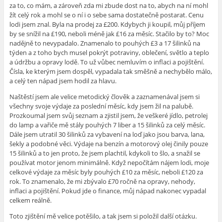
za to, co mám, a zároveň zda mi zbude dost na to, abych na ní mohl
žít celý rok a mohl se o ní i o sebe sama dostatečně postarat. Cenu
lodi jsem znal. Byla na prodej za £200. Kdybych ji koupil, můj příjem
by se snížil na £190, neboli méně jak £16 za měsíc. Stačilo by to? Moc
nadějně to nevypadalo. Znamenalo to pouhých £3 a 17 šilinků na
týden a z toho bych musel pokrýt potraviny, oblečení, světlo a teplo
a údržbu a opravy lodě. To už vůbec nemluvím o inflaci a pojištění.
Čísla, ke kterým jsem dospěl, vypadala tak směšně a nechybělo málo,
a celý ten nápad jsem hodil za hlavu.
Naštěstí jsem ale velice metodický člověk a zaznamenával jsem si
všechny svoje výdaje za poslední měsíc, kdy jsem žil na palubě.
Prozkoumal jsem svůj seznam a zjistil jsem, že veškeré jídlo, petrolej
do lamp a vařiče mě stály pouhých 7 liber a 15 šilinků za celý měsíc.
Dále jsem utratil 30 šilinků za vybavení na loď jako jsou barva, lana,
šekly a podobné věci. Výdaje na benzín a motorový olej činily pouze
15 šilinků a to jen proto, že jsem plachtil, kdykoli to šlo, a snažil se
používat motor jenom minimálně. Když nepočítám nájem lodi, moje
celkové výdaje za měsíc byly pouhých £10 za měsíc, neboli £120 za
rok. To znamenalo, že mi zbývalo £70 ročně na opravy, nehody,
inflaci a pojištění. Pokud jde o finance, můj nápad nakonec vypadal
celkem reálně.
Toto zjištění mě velice potěšilo, a tak jsem si položil další otázku.