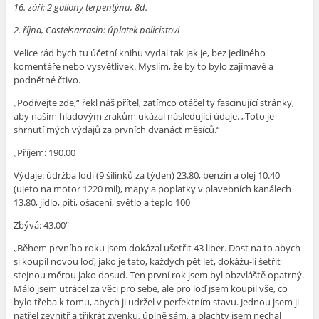
16. září: 2 gallony terpentýnu, 8d.
2. října, Castelsarrasin: úplatek policistovi
Velice rád bych tu účetní knihu vydal tak jak je, bez jediného
komentáře nebo vysvětlivek. Myslím, že by to bylo zajímavé a
podnětné čtivo.
„Podívejte zde,“ řekl náš přítel, zatímco otáčel ty fascinující stránky,
aby našim hladovým zrakům ukázal následující údaje. „Toto je
shrnutí mých výdajů za prvních dvanáct měsíců.“
„Příjem: 190.00
Výdaje: údržba lodi (9 šilinků za týden) 23.80, benzín a olej 10.40
(ujeto na motor 1220 mil), mapy a poplatky v plavebních kanálech
13.80, jídlo, pití, ošacení, světlo a teplo 100
Zbývá: 43.00“
„Během prvního roku jsem dokázal ušetřit 43 liber. Dost na to abych
si koupil novou loď, jako je tato, každých pět let, dokážu-li šetřit
stejnou měrou jako dosud. Ten první rok jsem byl obzvláště opatrný.
Málo jsem utrácel za věci pro sebe, ale pro loď jsem koupil vše, co
bylo třeba k tomu, abych ji udržel v perfektním stavu. Jednou jsem ji
natřel zevnitř a třikrát zvenku, úplně sám, a plachty jsem nechal