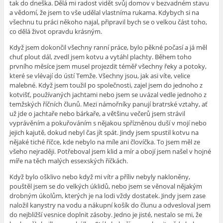
tak do dneška. Dělá mi radost vidět svůj domov v bezvadném stavu
a vědomí, že jsem to vše udělal vlastníma rukama. Kdybych si na
všechnu tu práci někoho najal, připravil bych se o velkou část toho,
co dělá život opravdu krásným.
Když jsem dokončil všechny ranní práce, bylo pěkné počasí a já měl
chuť plout dál, zvedl jsem kotvu a vytáhl plachty. Během toho
prvního měsíce jsem musel projezdit téměř všechny řeky a potoky,
které se vlévají do ústí Temže. Všechny jsou, jak asi víte, velice
malebné. Když jsem toužil po společnosti, zajel jsem do jednoho z
kotvišť, používaných jachtami nebo jsem se uvázal vedle jednoho z
temžských říčních člunů. Mezi námořníky panují bratrské vztahy, ať
už jde o jachtaře nebo bárkaře, a většinu večerů jsem strávil
vyprávěním a pokuřováním s nějakou spřízněnou duší v mojí nebo
jejich kajutě, dokud nebyl čas jít spát. Jindy jsem spustil kotvu na
nějaké tiché říčce, kde nebylo na míle ani človíčka. To jsem měl ze
všeho nejraději. Potřeboval jsem klid a mír a obojí jsem našel v hojné
míře na těch malých essexských říčkách.
Když bylo ošklivo nebo když mi vítr a příliv nebyly nakloněny,
pouštěl jsem se do velkých úklidů, nebo jsem se věnoval nějakým
drobným úkolům, kterých je na lodi vždy dostatek. Jindy jsem zase
naložil kanystry na vodu a nákupní košík do člunu a odvesloval jsem
do nejbližší vesnice doplnit zásoby. Jedno je jisté, nestalo se mi, že