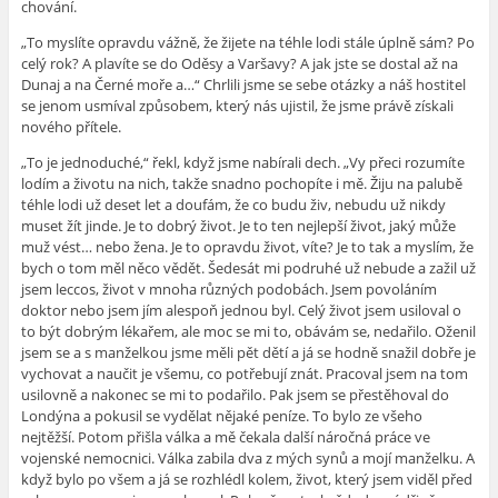
chování.
„To myslíte opravdu vážně, že žijete na téhle lodi stále úplně sám? Po
celý rok? A plavíte se do Oděsy a Varšavy? A jak jste se dostal až na
Dunaj a na Černé moře a…“ Chrlili jsme se sebe otázky a náš hostitel
se jenom usmíval způsobem, který nás ujistil, že jsme právě získali
nového přítele.
„To je jednoduché,“ řekl, když jsme nabírali dech. „Vy přeci rozumíte
lodím a životu na nich, takže snadno pochopíte i mě. Žiju na palubě
téhle lodi už deset let a doufám, že co budu živ, nebudu už nikdy
muset žít jinde. Je to dobrý život. Je to ten nejlepší život, jaký může
muž vést… nebo žena. Je to opravdu život, víte? Je to tak a myslím, že
bych o tom měl něco vědět. Šedesát mi podruhé už nebude a zažil už
jsem leccos, život v mnoha různých podobách. Jsem povoláním
doktor nebo jsem jím alespoň jednou byl. Celý život jsem usiloval o
to být dobrým lékařem, ale moc se mi to, obávám se, nedařilo. Oženil
jsem se a s manželkou jsme měli pět dětí a já se hodně snažil dobře je
vychovat a naučit je všemu, co potřebují znát. Pracoval jsem na tom
usilovně a nakonec se mi to podařilo. Pak jsem se přestěhoval do
Londýna a pokusil se vydělat nějaké peníze. To bylo ze všeho
nejtěžší. Potom přišla válka a mě čekala další náročná práce ve
vojenské nemocnici. Válka zabila dva z mých synů a mojí manželku. A
když bylo po všem a já se rozhlédl kolem, život, který jsem viděl před