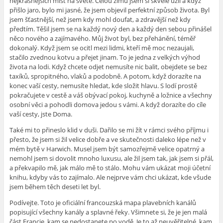
nejkrásnějších míst na světě. Celou zimu jsem si skvěle užil a když
přišlo jaro, bylo mi jasné, že jsem objevil perfektní způsob života. Byl
jsem šťastnější, než jsem kdy mohl doufat, a zdravější než kdy
předtím. Těšil jsem se na každý nový den a každý den sebou přinášel
něco nového a zajímavého. Můj život byl, bez přehánění, téměř
dokonalý. Když jsem se ocitl mezi lidmi, kteří mě moc nezaujali,
stačilo zvednou kotvu a přejet jinam. To je jedna z velkých výhod
života na lodi. Když chcete odjet nemusíte nic balit, obejdete se bez
taxíků, spropitného, vlaků a podobně. A potom, když dorazíte na
konec vaší cesty, nemusíte hledat, kde složit hlavu. S lodí prostě
pokračujete v cestě a váš obývací pokoj, kuchyně a ložnice a všechny
osobní věci a pohodli domova jedou s vámi. A když dorazíte do cíle
vaší cesty, jste Doma.
Také mi to přineslo klid v duši. Dařilo se mi žít v rámci svého příjmu i
přesto, že jsem si žil velice dobře a ve skutečnosti daleko lépe než v
mém bytě v Harwich. Musel jsem být samozřejmě velice opatrný a
nemohl jsem si dovolit mnoho luxusu, ale žil jsem tak, jak jsem si přál,
a překvapilo mě, jak málo mě to stálo. Mohu vám ukázat moji účetní
knihu, kdyby vás to zajímalo. Ale nejprve vám chci ukázat, kde všude
jsem během těch deseti let byl.
Podívejte. Toto je oficiální francouzská mapa plavebních kanálů
popisující všechny kanály a splavné řeky. Všimnete si, že je jen malá
část Francie, kam se nedostanete po vodě. Je to až neuvěřitelné, kam