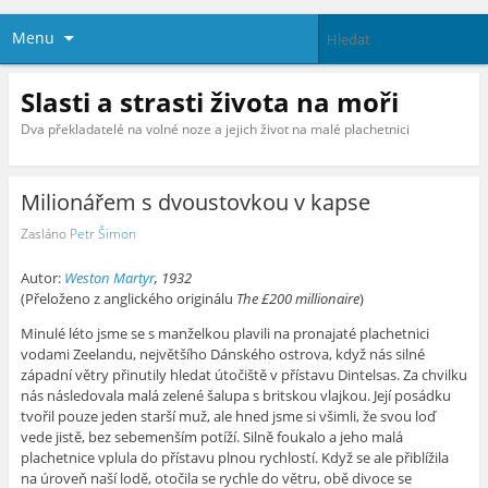
Menu
Slasti a strasti života na moři
Dva překladatelé na volné noze a jejich život na malé plachetnici
Milionářem s dvoustovkou v kapse
Zasláno
Petr Šimon
Autor:
Weston Martyr
, 1932
(Přeloženo z anglického originálu
The £200 millionaire
)
Minulé léto jsme se s manželkou plavili na pronajaté plachetnici
vodami Zeelandu, největšího Dánského ostrova, když nás silné
západní větry přinutily hledat útočiště v přístavu Dintelsas. Za chvilku
nás následovala malá zelené šalupa s britskou vlajkou. Její posádku
tvořil pouze jeden starší muž, ale hned jsme si všimli, že svou loď
vede jistě, bez sebemenším potíží. Silně foukalo a jeho malá
plachetnice vplula do přístavu plnou rychlostí. Když se ale přiblížila
na úroveň naší lodě, otočila se rychle do větru, obě divoce se