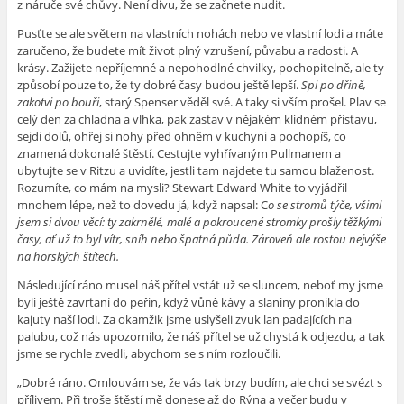
z náruče své chůvy. Není divu, že se začnete nudit.
Pusťte se ale světem na vlastních nohách nebo ve vlastní lodi a máte
zaručeno, že budete mít život plný vzrušení, půvabu a radosti. A
krásy. Zažijete nepříjemné a nepohodlné chvilky, pochopitelně, ale ty
způsobí pouze to, že ty dobré časy budou ještě lepší.
Spi po dřině,
zakotvi po bouři
, starý Spenser věděl své. A taky si vším prošel. Plav se
celý den za chladna a vlhka, pak zastav v nějakém klidném přístavu,
sejdi dolů, ohřej si nohy před ohněm v kuchyni a pochopíš, co
znamená dokonalé štěstí. Cestujte vyhřívaným Pullmanem a
ubytujte se v Ritzu a uvidíte, jestli tam najdete tu samou blaženost.
Rozumíte, co mám na mysli? Stewart Edward White to vyjádřil
mnohem lépe, než to dovedu já, když napsal: C
o se stromů týče, všiml
jsem si dvou věcí: ty zakrnělé, malé a pokroucené stromky prošly těžkými
časy, ať už to byl vítr, sníh nebo špatná půda.
Zároveň ale rostou nejvýše
na horských štítech.
Následující ráno musel náš přítel vstát už se sluncem, neboť my jsme
byli ještě zavrtaní do peřin, když vůně kávy a slaniny pronikla do
kajuty naší lodi. Za okamžik jsme uslyšeli zvuk lan padajících na
palubu, což nás upozornilo, že náš přítel se už chystá k odjezdu, a tak
jsme se rychle zvedli, abychom se s ním rozloučili.
„Dobré ráno. Omlouvám se, že vás tak brzy budím, ale chci se svézt s
přílivem. Při troše štěstí mě donese až do Rýna a večer budu v