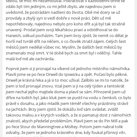
sebou, se moc mi nezamlouval. Pokračovat v každodenní dřině se
zdálo být tím jediným, co mi ještě zbylo, ale najednou jsem si
uvědomil, že postrádám nadšení do života. Obě mé dcery se už
provdaly a zbylý syn si vedl dobře v nové práci. Děti už mě
nepotřebovaly, najednou nebylo pro koho dřít a já byl tak strašně
unavený. Prodal jsem svoji lékařskou praxi a odstěhoval se do
Harwich, odkud pocházím. Tam jsem brzy zjistil, že nemít co dělat je
horší než tvrdě dřít na něčem, o co člověk ztratil zájem. Celých šest
měsíců jsem nedělal vůbec nic. Myslím, že dalších šest měsíců by
znamenalo mojí smrt. V té době bych za smrt byl i vděčný. Tahle
malá loď mě ale zachránila.
Poprvé jsem si ji pronajal na víkend od jednoho místního námořníka.
Plavili jsme se po řece Orwell do Ipswicku a zpět. Počasí bylo pěkné,
Orwell je krásná řeka a já si to moc užíval. Zalíbilo se mi to natolik, že
jsem si loď pronajal znovu. Vzal jsem si ji na celý týden a tentokrát
jsem nechal jejího majitele doma a plavil se sám. Přirozeně jsem už
dříve na lodích byl. Jako kluk jsem se pustil na vodu v čemkoli, co bylo
právě v dosahu, a jako mladík jsem téměř všechny prázdniny strávil
na jachtách. Brzy jsem zjistil, že dokážu loď sám ovládat, zvlášť
takovou malou a v krytých vodách, a že si pamatuji dost z námořních
znalostí, abych předešel problémům. Plavil jsem se do Pin Mill a pak
po řece Stour do Manningtree a Misltey. Potom jsem nabral tolik
odvahy, že jsem se jednoho krásného dne, kdy foukal příznivý vítr,