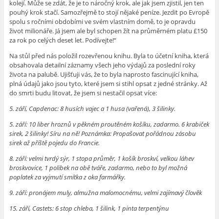
kolejí. Může se zdát, že je to náročný krok, ale jak jsem zjistil, jen ten
pouhý krok stačí. Samozřejmě to stojí nějaké peníze. Jezdit po Evropě
spolu s ročními obdobími ve svém vlastním domě, to je opravdu
život milionáře. Já jsem ale byl schopen žít na průměrném platu £150
za rok po celých deset let. Podívejte!“
Na stůl před nás položil rozevřenou knihu. Byla to účetní kniha, která
obsahovala detailní záznamy všech jeho výdajů za poslední roky
života na palubě. Ujišťuji vás, že to byla naprosto fascinující kniha,
plná údajů jako jsou tyto, které jsem si stihl opsat z jedné stránky. Až
do smrti budu litovat, že jsem si nestačil opsat více:
5. září, Capdenac: 8 husích vajec a 1 husa (vařená), 3 šilinky.
5. září: 10 liber hroznů v pěkném proutěném košíku, zadarmo. 6 krabiček
sirek, 2 šilinky! Síru na ně! Poznámka: Propašovat pořádnou zásobu
sirek až příště pojedu do Francie.
8. září: velmi tvrdý sýr, 1 stopa průměr, 1 košík broskví, velkou láhev
broskvovice, 1 polibek na obě tváře, zadarmo, nebo to byl možná
poplatek za vyjmutí smítka z oka farmářky.
9. září: pronájem muly, almužna malomocnému, velmi zajímavý člověk
15. září, Castets: 6 stop chleba, 1 šilink, 1 pinta terpentýnu