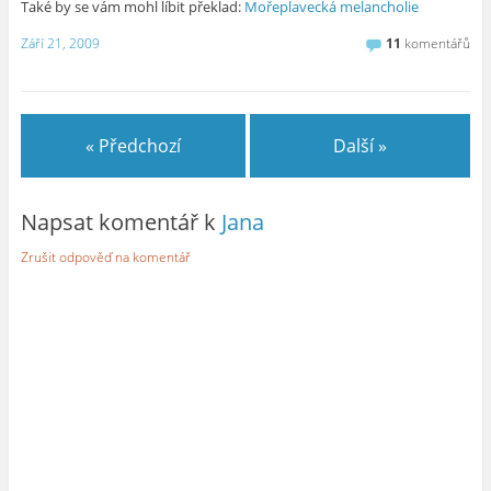
Také by se vám mohl líbit překlad:
Mořeplavecká melancholie
Září 21, 2009
11
komentářů
« Předchozí
Další »
Napsat komentář k
Jana
Zrušit odpověď na komentář