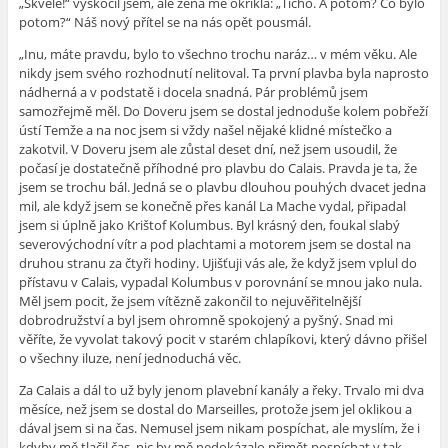
„Skvělé!“ vyskočil jsem, ale žena mě okřikla: „Ticho. A potom? Co bylo
potom?“ Náš nový přítel se na nás opět pousmál.
„Inu, máte pravdu, bylo to všechno trochu naráz… v mém věku. Ale
nikdy jsem svého rozhodnutí nelitoval. Ta první plavba byla naprosto
nádherná a v podstatě i docela snadná. Pár problémů jsem
samozřejmě měl. Do Doveru jsem se dostal jednoduše kolem pobřeží
ústí Temže a na noc jsem si vždy našel nějaké klidné místečko a
zakotvil. V Doveru jsem ale zůstal deset dní, než jsem usoudil, že
počasí je dostatečně příhodné pro plavbu do Calais. Pravda je ta, že
jsem se trochu bál. Jedná se o plavbu dlouhou pouhých dvacet jedna
mil, ale když jsem se konečně přes kanál La Mache vydal, připadal
jsem si úplně jako Krištof Kolumbus. Byl krásný den, foukal slabý
severovýchodní vítr a pod plachtami a motorem jsem se dostal na
druhou stranu za čtyři hodiny. Ujišťuji vás ale, že když jsem vplul do
přístavu v Calais, vypadal Kolumbus v porovnání se mnou jako nula.
Měl jsem pocit, že jsem vítězně zakončil to nejuvěřitelnější
dobrodružství a byl jsem ohromně spokojený a pyšný. Snad mi
věříte, že vyvolat takový pocit v starém chlapíkovi, který dávno přišel
o všechny iluze, není jednoduchá věc.
Za Calais a dál to už byly jenom plavební kanály a řeky. Trvalo mi dva
měsíce, než jsem se dostal do Marseilles, protože jsem jel oklikou a
dával jsem si na čas. Nemusel jsem nikam pospíchat, ale myslím, že i
kdyby mě tlačil čas, nic by mě nedokázalo přimět pospíchat v tak