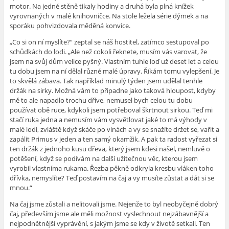
motor. Na jedné stěně tikaly hodiny a druhá byla plná knížek
vyrovnaných v malé knihovničce. Na stole ležela série dýmek a na
sporáku pohvizdovala měděná konvice.
„Co si on ní myslíte?“ zeptal se náš hostitel, zatímco sestupoval po
schůdkách do lodi. „Ale než cokoli řeknete, musím vás varovat, že
jsem na svůj dům velice pyšný. Vlastním tuhle loď už deset let a celou
tu dobu jsem na ní dělal různé malé úpravy. Říkám tomu vylepšení. Je
to skvělá zábava. Tak například minulý týden jsem udělal tenhle
držák na sirky. Možná vám to připadne jako taková hloupost, kdyby
mě to ale napadlo trochu dříve, nemusel bych celou tu dobu
používat obě ruce, kdykoli jsem potřeboval škrtnout sirkou. Teď mi
stačí ruka jedna a nemusím vám vysvětlovat jaké to má výhody v
malé lodi, zvláště když skáče po vlnách a vy se snažíte držet se, vařit a
zapálit Primus v jeden a ten samý okamžik. A pak ta radost vyřezat si
ten držák z jednoho kusu dřeva, který jsem kdesi našel, nemluvě o
potěšení, když se podívám na další užitečnou věc, kterou jsem
vyrobil vlastníma rukama. Řezba pěkně odkryla kresbu vláken toho
dřívka, nemyslíte? Teď postavím na čaj a vy musíte zůstat a dát si se
mnou.“
Na čaj jsme zůstali a nelitovali jsme. Nejenže to byl neobyčejně dobrý
čaj, především jsme ale měli možnost vyslechnout nejzábavnější a
nejpodnětnější vyprávění, s jakým jsme se kdy v životě setkali. Ten