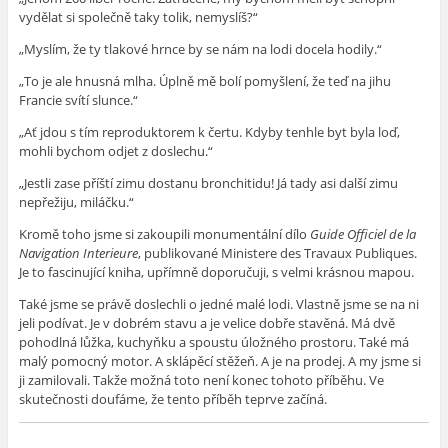
vydělat si společně taky tolik, nemyslíš?“
„Myslím, že ty tlakové hrnce by se nám na lodi docela hodily.“
„To je ale hnusná mlha. Úplně mě bolí pomyšlení, že teď na jihu
Francie svítí slunce.“
„Ať jdou s tím reproduktorem k čertu. Kdyby tenhle byt byla loď,
mohli bychom odjet z doslechu.“
„Jestli zase příští zimu dostanu bronchitidu! Já tady asi další zimu
nepřežiju, miláčku.“
Kromě toho jsme si zakoupili monumentální dílo
Guide Officiel de la
Navigation Interieure
, publikované Ministere des Travaux Publiques.
Je to fascinující kniha, upřímně doporučuji, s velmi krásnou mapou.
Také jsme se právě doslechli o jedné malé lodi. Vlastně jsme se na ni
jeli podívat. Je v dobrém stavu a je velice dobře stavěná. Má dvě
pohodlná lůžka, kuchyňku a spoustu úložného prostoru. Také má
malý pomocný motor. A sklápěcí stěžeň. A je na prodej. A my jsme si
ji zamilovali. Takže možná toto není konec tohoto příběhu. Ve
skutečnosti doufáme, že tento příběh teprve začíná.