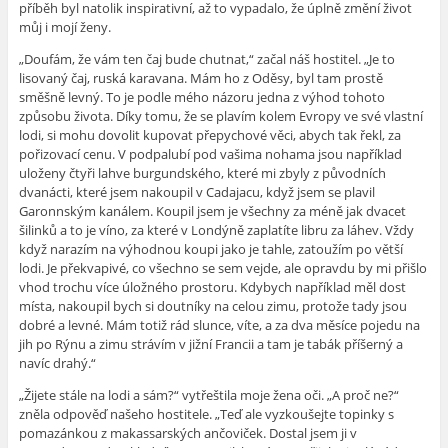
příběh byl natolik inspirativní, až to vypadalo, že úplně změní život
můj i mojí ženy.
„Doufám, že vám ten čaj bude chutnat,“ začal náš hostitel. „Je to
lisovaný čaj, ruská karavana. Mám ho z Oděsy, byl tam prostě
směšně levný. To je podle mého názoru jedna z výhod tohoto
způsobu života. Díky tomu, že se plavím kolem Evropy ve své vlastní
lodi, si mohu dovolit kupovat přepychové věci, abych tak řekl, za
pořizovací cenu. V podpalubí pod vašima nohama jsou například
uloženy čtyři lahve burgundského, které mi zbyly z původních
dvanácti, které jsem nakoupil v Cadajacu, když jsem se plavil
Garonnským kanálem. Koupil jsem je všechny za méně jak dvacet
šilinků a to je víno, za které v Londýně zaplatíte libru za láhev. Vždy
když narazím na výhodnou koupi jako je tahle, zatoužím po větší
lodi. Je překvapivé, co všechno se sem vejde, ale opravdu by mi přišlo
vhod trochu více úložného prostoru. Kdybych například měl dost
místa, nakoupil bych si doutníky na celou zimu, protože tady jsou
dobré a levné. Mám totiž rád slunce, víte, a za dva měsíce pojedu na
jih po Rýnu a zimu strávím v jižní Francii a tam je tabák příšerný a
navíc drahý.“
„Žijete stále na lodi a sám?“ vytřeštila moje žena oči. „A proč ne?“
zněla odpověď našeho hostitele. „Teď ale vyzkoušejte topinky s
pomazánkou z makassarských ančoviček. Dostal jsem ji v