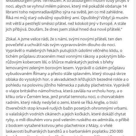
Middelburgem přes Terneuzen. A Strassburgem musím vždy projet v
noci, abych se vyhnul milém pánovi, který mě pokaždé obdaruje 14
librami toho nejsmradlavějšího sýra na světě, jen co mě zahlédne.
Říká mi můj
starý
odvážný opuštěný ami. Opuštěný! Vždyť já musím
mít větší a pestřejší směsici přátel, než kdokoli jiný v Evropě. A stále
jich přibývá. Doufám, že dnes jsem získal hned dva nové přátelé.“
Získal. A jsme velice rádi, že s námi, svými novými přáteli, ten den
povečeřel a uchvátil nás svým vypravováním dlouho do noci.
Vyprávěl o malebných řekách putujících údolími věčného klidu, o
tichém průplavu ztraceném mezi vonnými rákosy a pokrytým bílo-
růžovým kobercem lilií, o šňůrce malinkatých jezírek s břehy
lemovanými zeleným borovým lesem. Vyprávěl o úzkém průplavu
vybudovaném Římany a přesto stále splavném, který stoupá skrze
oblaka do vysokých hor, o akvaduktech křižujících bezedné rokle a o
pohledu na polovinu jižního Německa z paluby plachetnice. Vyprávěl
o vlajce britského námořnictva, která zavlála na vrcholu hory, a o
křiku orla v Černém lese, jenž proťal temnotu noci, o chorvatském
radním, který nikdy neslyšel o zemi, které se říká Anglie, o tisíci
čtverečních stop krvavě rudých bažin posetých ohromnými vrbami,
o valašských vodních cikánech a jejich kočkách, které dokáží chytat
ryby, o míli dlouhém voru pod velením ruského ex-admirála, o přilbě
z bodcem vytažené kotvou jeho plachetnice z Mázy, o vřelé
laskavosti bulharských banditů a o barbarském poplatku 250 000