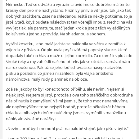
Německu. Teď se odvážu a vyrazím a uvidíme co dobrého má tento
krásný den pro mě nachystáno. Příznivý příliv a vítr jsou tak jako tak
dobrých začátkem. Zase na shledanou. Ještě se někdy potkáme, to je
jisté. Stačí, když budete následovat ten včerejší impulz. Nechci na vás
vyvíjet tlak, ale pamatujte, stačí jeden krok a jste z těch vyježděných
kolejí venku jednou provždy. Na shledanou a sbohem.
Vytáhl kosatku, jeho malá jachta se naklonila ve větru a zamířila k
výjezdu z přístavu. Odplouvala pryč ozářená paprsky slunce, které
dopadaly také na hlavu muže u jejího kormidla. Za okamžik vplula do
široké řeky a my zahlédli našeho přítele, jak se otočil a zamával nám
na rozloučenou. Pak už se jeho loď schovala za násep zlatavého
písku a poslední, co jsme z ní zahlédli, byla vlajka britského
námořnictva, malý rudý plamínek na obloze.
Zdá se, jakoby to byl konec tohoto příběhu, ale nevím. Nejsem si
nějak jistý. Nejsem si jistý, protože slova toho stařičkého dobrodruha
nás přinutila k zamyšlení. Všiml jsem si, že toho moc nenamluvíme,
ale napřemýšlíme toho nejspíš hodně, protože několikrát během
chladu a mlhavých dnů minulé zimy jsme si vyměnili s manželkou
náhlé, ale závažné narážky:
„Nevím, proč bych nemohl psát na palubě stejně, jako píšu v bytě.“
„Jenom 200 liber ročně. Zatraceně, my bychom měli být schopni